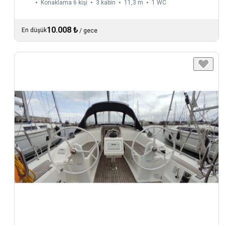
Konaklama 6 kişi
3 kabin
11,3 m
1
WC
10.008 ₺
En düşük
/
gece