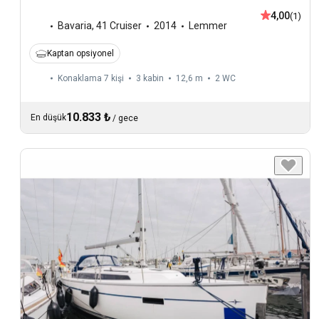
4,00
(1)
Bavaria
,
41 Cruiser
2014
Lemmer
Kaptan opsiyonel
Konaklama 7 kişi
3 kabin
12,6 m
2
WC
10.833 ₺
En düşük
/
gece