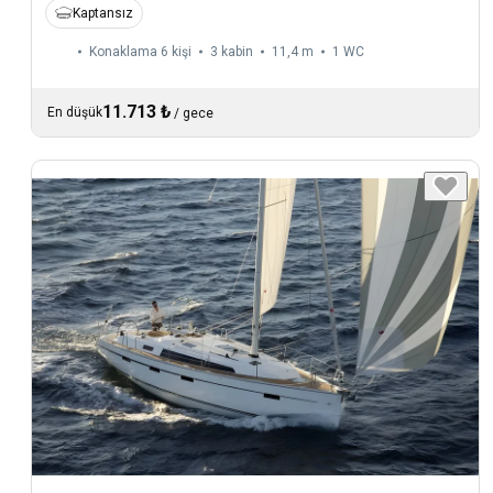
Kaptansız
Konaklama 6 kişi
3 kabin
11,4 m
1
WC
11.713 ₺
En düşük
/
gece