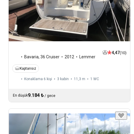
4,47
(10)
Bavaria
,
36 Cruiser
2012
Lemmer
Kaptansız
Konaklama 6 kişi
3 kabin
11,3 m
1
WC
9.184 ₺
En düşük
/
gece