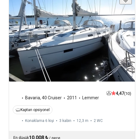
4,47
(10)
Bavaria
,
40 Cruiser
2011
Lemmer
Kaptan opsiyonel
Konaklama 6 kişi
3 kabin
12,3 m
2
WC
10.008 ₺
En düşük
/
gece