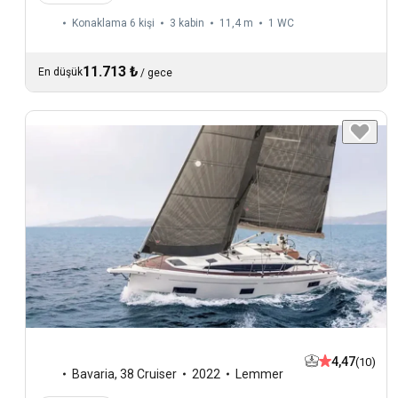
Konaklama 6 kişi
3 kabin
11,4 m
1
WC
11.713 ₺
En düşük
/
gece
4,47
(10)
Bavaria
,
38 Cruiser
2022
Lemmer