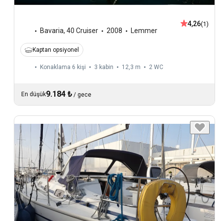
4,26
(1)
Bavaria
,
40 Cruiser
2008
Lemmer
Kaptan opsiyonel
Konaklama 6 kişi
3 kabin
12,3 m
2
WC
9.184 ₺
En düşük
/
gece