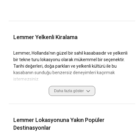
Lemmer Yelkenli Kiralama
Lemmer, Hollanda'nın güzel bir sahil kasabasıdır ve yelkenli
bir tekne turu lokasyonu olarak mükemmel bir seçenektir.
Tarihi değerleri, doğa parkları ve yelkenli kültürü ile bu
kasabanın sunduğu benzersiz deneyimleri kaçırmak
istemezsiniz.
Daha fazla göster
Eşsiz doğa manzaralarına, bronz plajlara ve otantik
Hollanda tarzı yapılarına sahip olan Lemmer, yelkenli bir
tekne turu yapmanın en güzel yollarından biridir. Bu içeriği
okuyarak Lemmer'da bir tekne turu yaparken nelere dikkat
etmeniz gerektiğini, hangi rotaları izlemeniz gerektiğini ve
Lemmer Lokasyonuna Yakın Popüler
hangi hizmetleri tercih etmeniz gerektiğini öğreneceksiniz.
Destinasyonlar