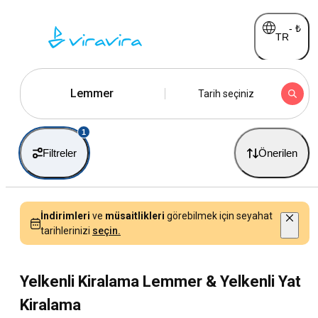
-
₺
TR
Lemmer
Tarih seçiniz
1
Filtreler
Önerilen
İndirimleri
ve
müsaitlikleri
görebilmek için seyahat
tarihlerinizi
seçin.
Yelkenli Kiralama Lemmer & Yelkenli Yat
Kiralama