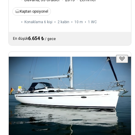
Kaptan opsiyonel
Konaklama 6 kişi
2 kabin
10 m
1
WC
6.654 ₺
En düşük
/
gece