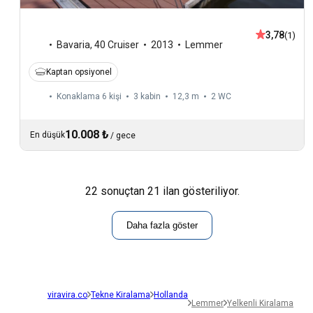
3,78
(1)
Bavaria
,
40 Cruiser
2013
Lemmer
Kaptan opsiyonel
Konaklama 6 kişi
3 kabin
12,3 m
2
WC
10.008 ₺
En düşük
/
gece
22 sonuçtan 21 ilan gösteriliyor.
Daha fazla göster
viravira.co
Tekne Kiralama
Hollanda
Lemmer
Yelkenli Kiralama