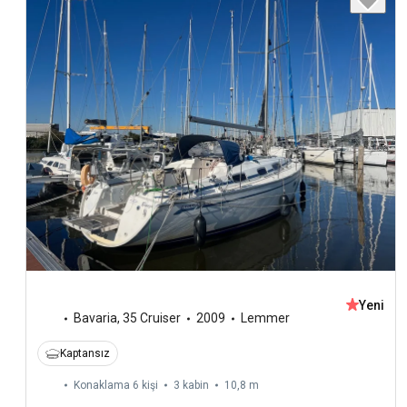
Yeni
Bavaria
,
35 Cruiser
2009
Lemmer
Kaptansız
Konaklama 6 kişi
3 kabin
10,8 m