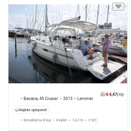
4,47
(10)
Bavaria
,
45 Cruiser
2013
Lemmer
Kaptan opsiyonel
Konaklama 8 kişi
4 kabin
14,3 m
3
WC