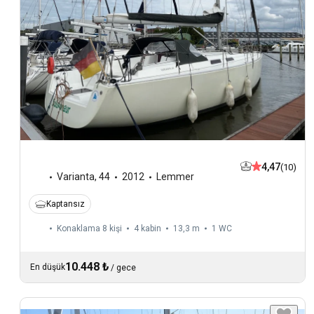
4,47
(10)
Varianta
,
44
2012
Lemmer
Kaptansız
Konaklama 8 kişi
4 kabin
13,3 m
1
WC
10.448 ₺
En düşük
/
gece