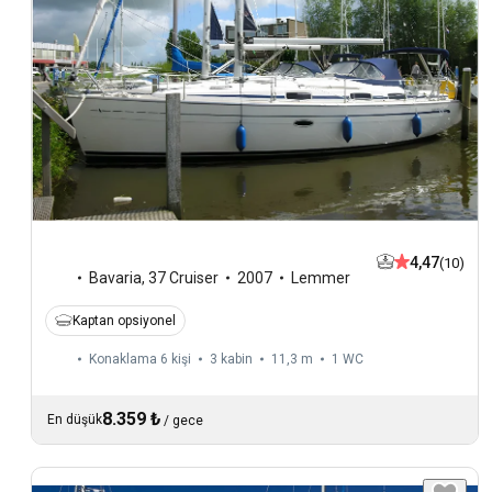
4,47
(10)
Bavaria
,
37 Cruiser
2007
Lemmer
Kaptan opsiyonel
Konaklama 6 kişi
3 kabin
11,3 m
1
WC
8.359 ₺
En düşük
/
gece