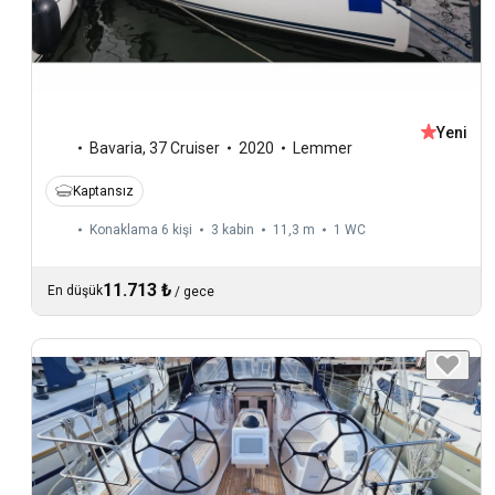
Yeni
Bavaria
,
37 Cruiser
2020
Lemmer
Kaptansız
Konaklama 6 kişi
3 kabin
11,3 m
1
WC
11.713 ₺
En düşük
/
gece