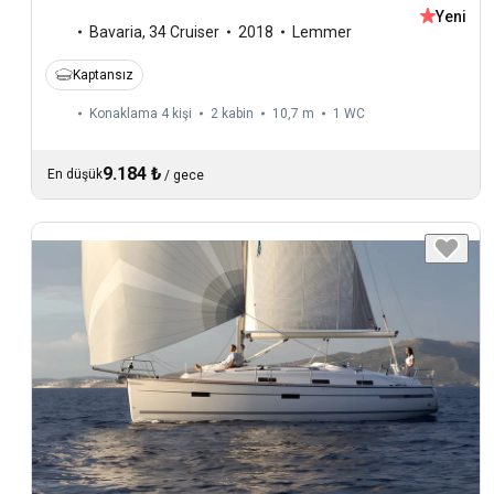
Yeni
Bavaria
,
34 Cruiser
2018
Lemmer
Kaptansız
Konaklama 4 kişi
2 kabin
10,7 m
1
WC
9.184 ₺
En düşük
/
gece