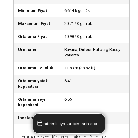
Minimum Fiyat
6.614 ₺ günlük
Maksimum Fiyat
20.717 ₺ günlük
Ortalama Fiyat
10.987 ₺ günlük
Üreticiler
Bavaria, Dufour, Hallberg-Rassy,
Varianta
Ortalama uzunluk
11,83
m (
38,82
ft)
Ortalama yatak
6,41
kapasitesi
Ortalama seyir
6,55
kapasitesi
İnceleme sayısı
6
İndirimli fiyatlar için tarih seç
Lemmer Yelkenli Kiralama Hakkında Bilmeniz