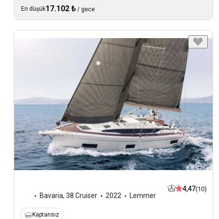
17.102 ₺
En düşük
/
gece
4,47
(10)
Bavaria
,
38 Cruiser
2022
Lemmer
Kaptansız