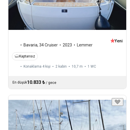
Yeni
Bavaria
,
34 Cruiser
2023
Lemmer
Kaptansız
Konaklama 4 kişi
2 kabin
10,7 m
1
WC
10.833 ₺
En düşük
/
gece