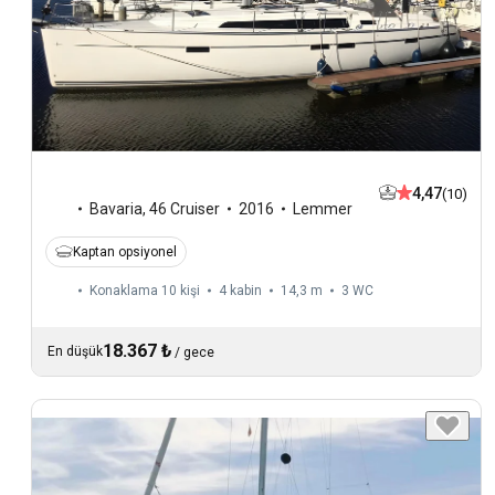
4,47
(10)
Bavaria
,
46 Cruiser
2016
Lemmer
Kaptan opsiyonel
Konaklama 10 kişi
4 kabin
14,3 m
3
WC
18.367 ₺
En düşük
/
gece