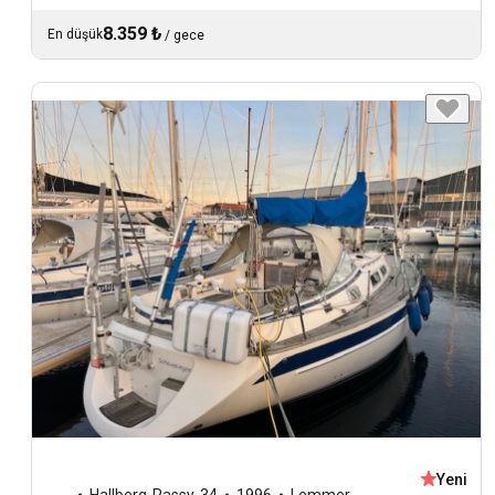
8.359 ₺
En düşük
/
gece
Yeni
Hallberg-Rassy
,
34
1996
Lemmer