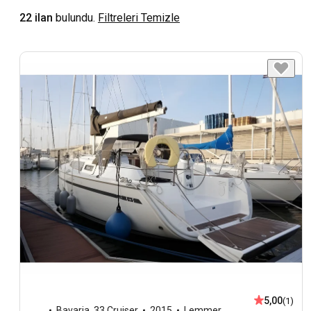
22 ilan
bulundu.
Filtreleri Temizle
5,00
(1)
Bavaria
,
33 Cruiser
2015
Lemmer