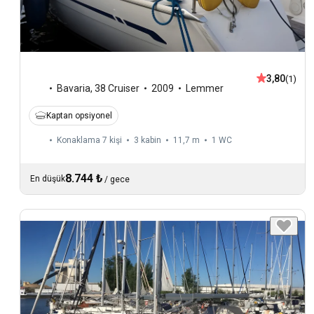
3,80
(1)
Bavaria
,
38 Cruiser
2009
Lemmer
Kaptan opsiyonel
Konaklama 7 kişi
3 kabin
11,7 m
1
WC
8.744 ₺
En düşük
/
gece