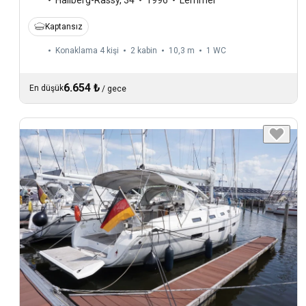
Kaptansız
Konaklama 4 kişi
2 kabin
10,3 m
1
WC
6.654 ₺
En düşük
/
gece