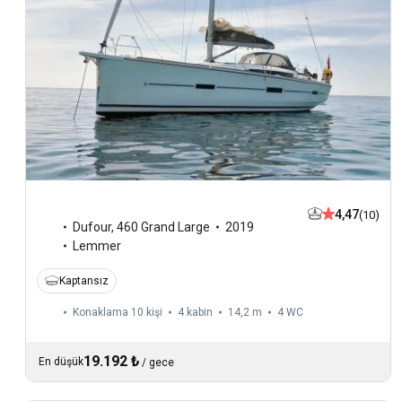
4,47
(10)
Dufour
,
460 Grand Large
2019
Lemmer
Kaptansız
Konaklama 10 kişi
4 kabin
14,2 m
4
WC
19.192 ₺
En düşük
/
gece