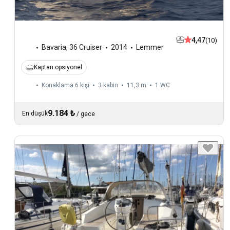
4,47
(10)
Bavaria
,
36 Cruiser
2014
Lemmer
Kaptan opsiyonel
Konaklama 6 kişi
3 kabin
11,3 m
1
WC
9.184 ₺
En düşük
/
gece