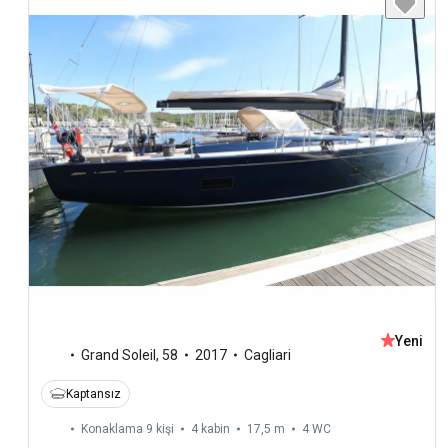
Yeni
Grand Soleil
,
58
2017
Cagliari
Kaptansız
Konaklama 9 kişi
4 kabin
17,5 m
4
WC