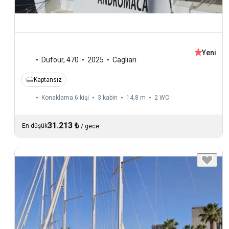
Yeni
Dufour
,
470
2025
Cagliari
Kaptansız
Konaklama 6 kişi
3 kabin
14,8 m
2
WC
31.213 ₺
En düşük
/
gece