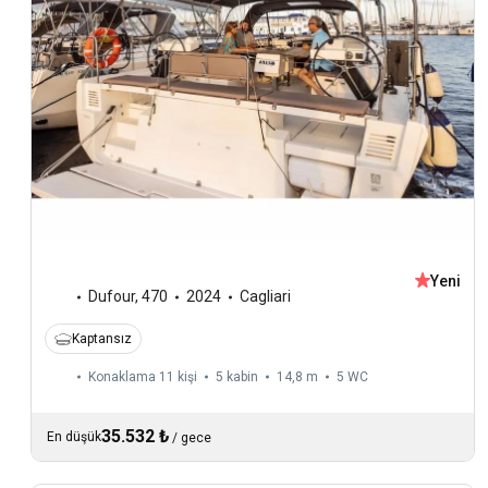
Yeni
Dufour
,
470
2024
Cagliari
Kaptansız
Konaklama 11 kişi
5 kabin
14,8 m
5
WC
35.532 ₺
En düşük
/
gece