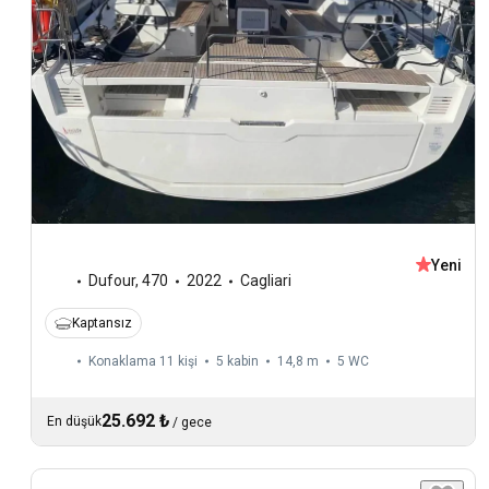
Yeni
Dufour
,
470
2022
Cagliari
Kaptansız
Konaklama 11 kişi
5 kabin
14,8 m
5
WC
25.692 ₺
En düşük
/
gece