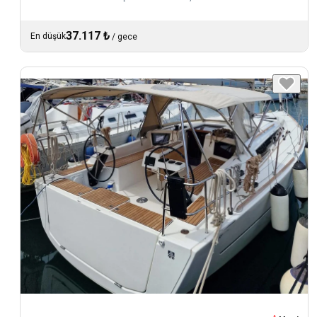
37.117 ₺
En düşük
/
gece