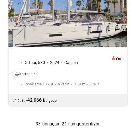
Yeni
Dufour
,
530
2024
Cagliari
Kaptansız
Konaklama 13 kişi
6 kabin
16,4 m
5
WC
42.966 ₺
En düşük
/
gece
33 sonuçtan 21 ilan gösteriliyor.