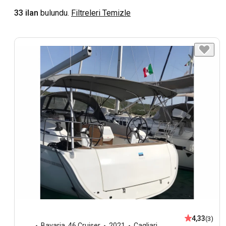
33 ilan
bulundu.
Filtreleri Temizle
4,33
(3)
Bavaria
,
46 Cruiser
2021
Cagliari