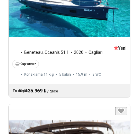
Yeni
Beneteau
,
Oceanis 51.1
2020
Cagliari
Kaptansız
Konaklama 11 kişi
5 kabin
15,9 m
3
WC
35.969 ₺
En düşük
/
gece