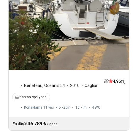
4,96
(1)
Beneteau
,
Oceanis 54
2010
Cagliari
Kaptan opsiyonel
Konaklama 11 kişi
5 kabin
16,7 m
4
WC
36.789 ₺
En düşük
/
gece