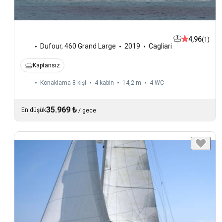
4,96
(1)
Dufour
,
460 Grand Large
2019
Cagliari
Kaptansız
Konaklama 8 kişi
4 kabin
14,2 m
4
WC
35.969 ₺
En düşük
/
gece