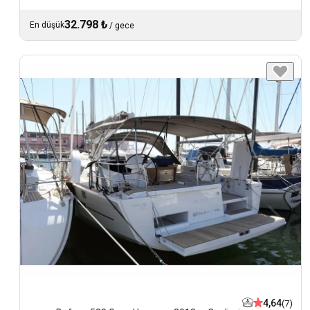
32.798 ₺
En düşük
/
gece
4,64
(7)