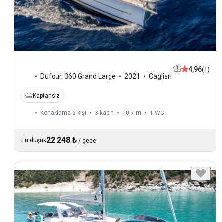
4,96
(1)
Dufour
,
360 Grand Large
2021
Cagliari
Kaptansız
Konaklama 6 kişi
3 kabin
10,7 m
1
WC
22.248 ₺
En düşük
/
gece