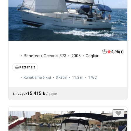
4,96
(1)
Beneteau
,
Oceanis 373
2005
Cagliari
Kaptansız
Konaklama 6 kişi
3 kabin
11,3 m
1
WC
15.415 ₺
En düşük
/
gece