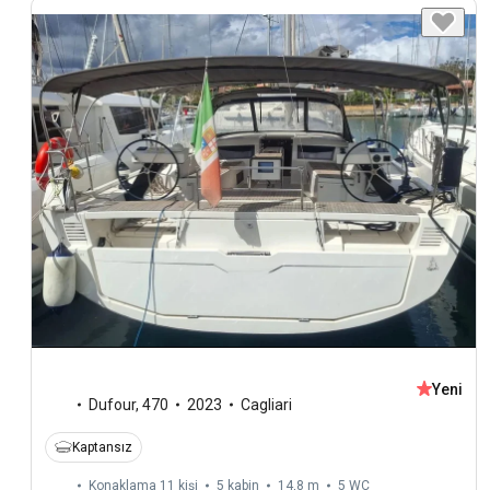
Yeni
Dufour
,
470
2023
Cagliari
Kaptansız
Konaklama 11 kişi
5 kabin
14,8 m
5
WC