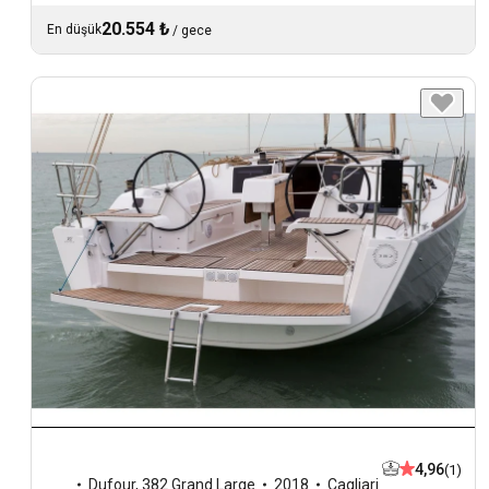
20.554 ₺
En düşük
/
gece
4,96
(1)
Dufour
,
382 Grand Large
2018
Cagliari