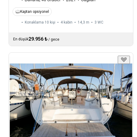
Kaptan opsiyonel
Konaklama 10 kişi
4 kabin
14,3 m
3
WC
29.956 ₺
En düşük
/
gece