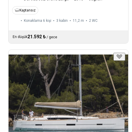
Kaptansız
Konaklama 6 kişi
3 kabin
11,2 m
2
WC
21.592 ₺
En düşük
/
gece