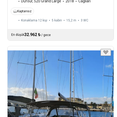
Dufour
,
520 Grand Large
2018
Cagliari
Kaptansız
Konaklama 12 kişi
5 kabin
15,2 m
3
WC
32.962 ₺
En düşük
/
gece