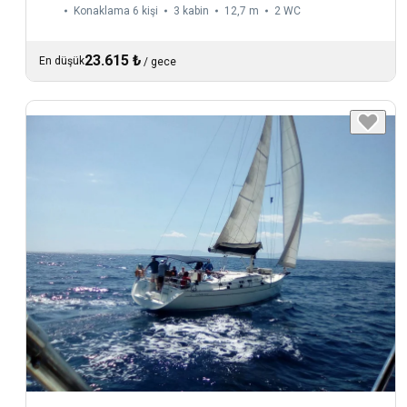
Konaklama 6 kişi
3 kabin
12,7 m
2
WC
23.615 ₺
En düşük
/
gece