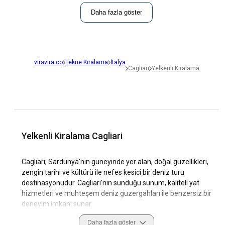
Daha fazla göster
viravira.co
Tekne Kiralama
İtalya
Cagliari
Yelkenli Kiralama
Yelkenli Kiralama Cagliari
Cagliari; Sardunya'nın güneyinde yer alan, doğal güzellikleri,
zengin tarihi ve kültürü ile nefes kesici bir deniz turu
destinasyonudur. Cagliari'nin sunduğu sunum, kaliteli yat
hizmetleri ve muhteşem deniz guzergahları ile benzersiz bir
deneyim imkanı sunar.
Daha fazla göster