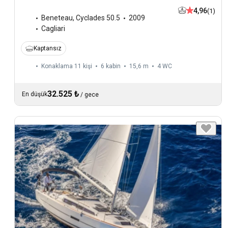
4,96
(1)
Beneteau
,
Cyclades 50.5
2009
Cagliari
Kaptansız
Konaklama 11 kişi
6 kabin
15,6 m
4
WC
32.525 ₺
En düşük
/
gece