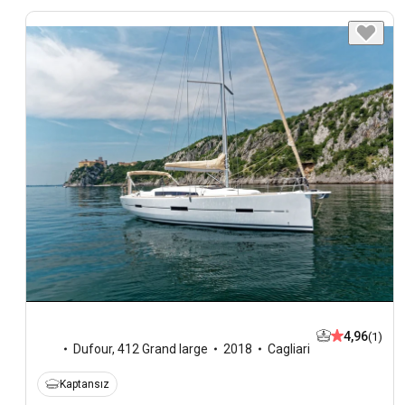
4,96
(1)
Dufour
,
412 Grand large
2018
Cagliari
Kaptansız