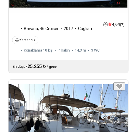
4,64
(7)
Bavaria
,
46 Cruiser
2017
Cagliari
Kaptansız
Konaklama 10 kişi
4 kabin
14,3 m
3
WC
25.255 ₺
En düşük
/
gece