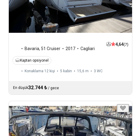
4,64
(7)
Bavaria
,
51 Cruiser
2017
Cagliari
Kaptan opsiyonel
Konaklama 12 kişi
5 kabin
15,6 m
3
WC
32.744 ₺
En düşük
/
gece