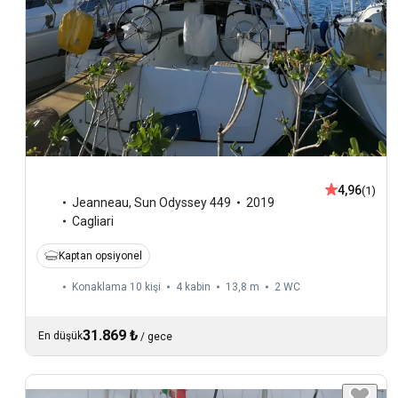
4,96
(1)
Jeanneau
,
Sun Odyssey 449
2019
Cagliari
Kaptan opsiyonel
Konaklama 10 kişi
4 kabin
13,8 m
2
WC
31.869 ₺
En düşük
/
gece