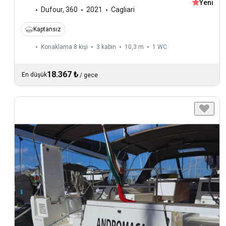
Yeni
Dufour
,
360
2021
Cagliari
Kaptansız
Konaklama 8 kişi
3 kabin
10,3 m
1
WC
18.367 ₺
En düşük
/
gece