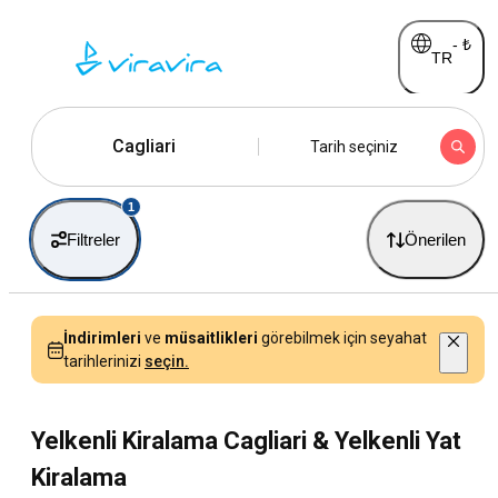
-
₺
TR
Cagliari
Tarih seçiniz
1
Filtreler
Önerilen
İndirimleri
ve
müsaitlikleri
görebilmek için seyahat
tarihlerinizi
seçin.
Yelkenli Kiralama Cagliari & Yelkenli Yat
Kiralama