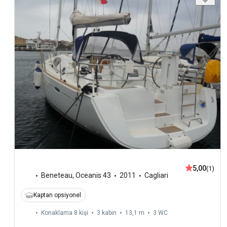
5,00
(1)
Beneteau
,
Oceanis 43
2011
Cagliari
Kaptan opsiyonel
Konaklama 8 kişi
3 kabin
13,1 m
3
WC