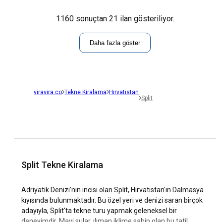
1160 sonuçtan 21 ilan gösteriliyor.
Daha fazla göster
viravira.co
Tekne Kiralama
Hırvatistan
Split
Split Tekne Kiralama
Adriyatik Denizi'nin incisi olan Split, Hırvatistan'ın Dalmasya
kıyısında bulunmaktadır. Bu özel yeri ve denizi saran birçok
adayıyla, Split'ta tekne turu yapmak geleneksel bir
deneyimdir. Mavi sular, ılıman iklime sahip olan bu tatil