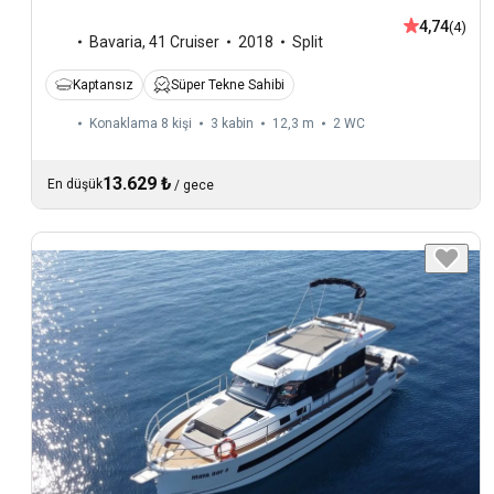
4,74
(4)
Bavaria
,
41 Cruiser
2018
Split
Kaptansız
Süper Tekne Sahibi
Konaklama 8 kişi
3 kabin
12,3 m
2
WC
13.629 ₺
En düşük
/
gece