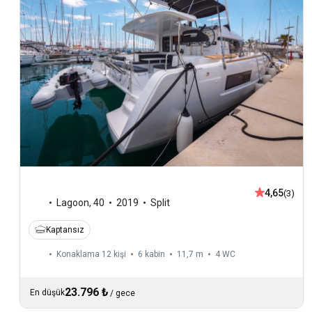
4,65
(3)
Lagoon
,
40
2019
Split
Kaptansız
Konaklama 12 kişi
6 kabin
11,7 m
4
WC
23.796 ₺
En düşük
/
gece