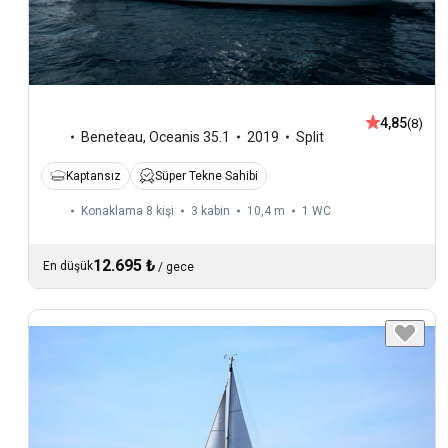
4,85
(8)
Beneteau
,
Oceanis 35.1
2019
Split
Kaptansız
Süper Tekne Sahibi
Konaklama 8 kişi
3 kabin
10,4 m
1
WC
12.695 ₺
En düşük
/
gece