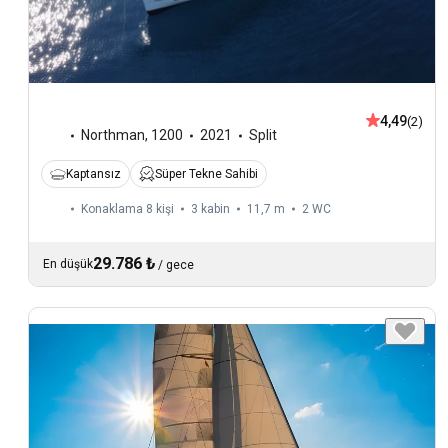
4,49
(2)
Northman
,
1200
2021
Split
Kaptansız
Süper Tekne Sahibi
Konaklama 8 kişi
3 kabin
11,7 m
2
WC
29.786 ₺
En düşük
/
gece