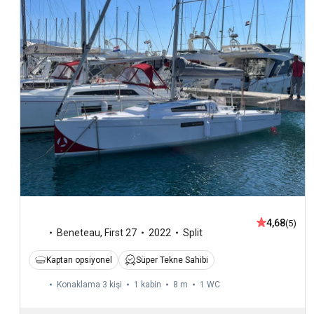
4,68
(5)
Beneteau
,
First 27
2022
Split
Kaptan opsiyonel
Süper Tekne Sahibi
Konaklama 3 kişi
1 kabin
8 m
1
WC