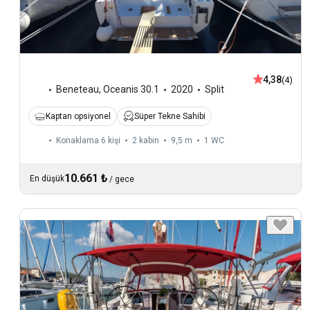
4,38
(4)
Beneteau
,
Oceanis 30.1
2020
Split
Kaptan opsiyonel
Süper Tekne Sahibi
Konaklama 6 kişi
2 kabin
9,5 m
1
WC
10.661 ₺
En düşük
/
gece