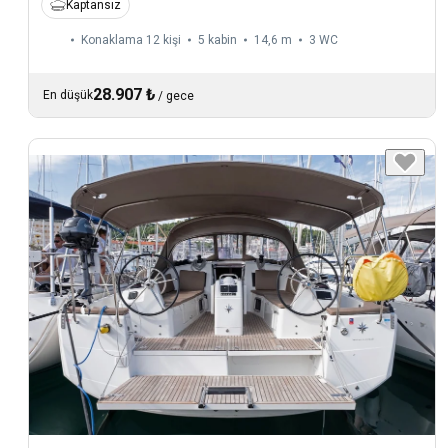
Kaptansız
Konaklama 12 kişi
5 kabin
14,6 m
3
WC
28.907 ₺
En düşük
/
gece