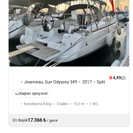
4,49
(2)
Jeanneau
,
Sun Odyssey 349
2017
Split
Kaptan opsiyonel
Konaklama 8 kişi
3 kabin
10,3 m
1
WC
17.366 ₺
En düşük
/
gece