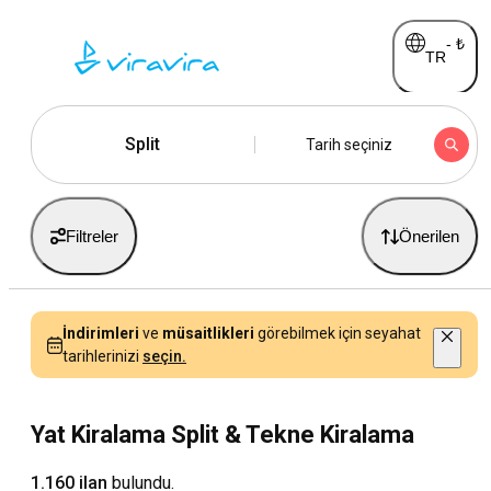
-
₺
TR
Split
Tarih seçiniz
Filtreler
Önerilen
İndirimleri
ve
müsaitlikleri
görebilmek için seyahat
tarihlerinizi
seçin.
Yat Kiralama Split & Tekne Kiralama
1.160 ilan
bulundu.