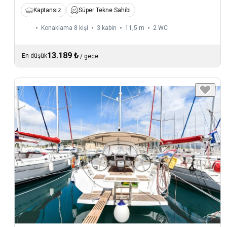
Kaptansız
Süper Tekne Sahibi
Konaklama 8 kişi
3 kabin
11,5 m
2
WC
13.189 ₺
En düşük
/
gece