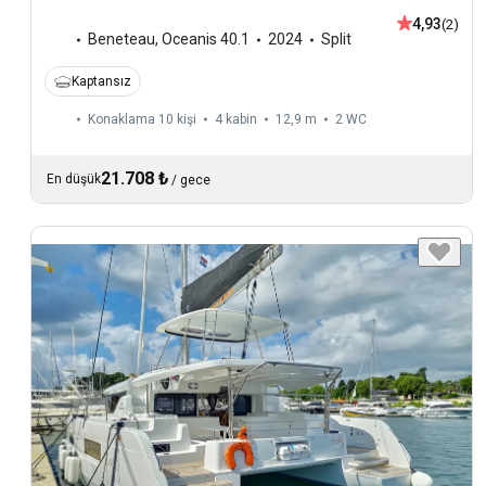
4,93
(2)
Beneteau
,
Oceanis 40.1
2024
Split
Kaptansız
Konaklama 10 kişi
4 kabin
12,9 m
2
WC
21.708 ₺
En düşük
/
gece