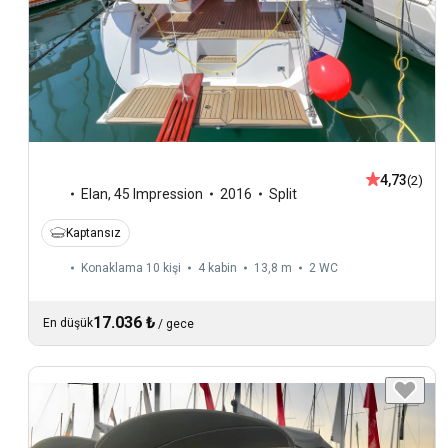
4,73
(2)
Elan
,
45 Impression
2016
Split
Kaptansız
Konaklama 10 kişi
4 kabin
13,8 m
2
WC
17.036 ₺
En düşük
/
gece