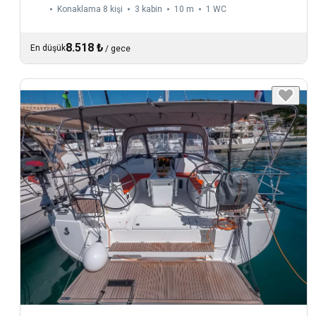
Konaklama 8 kişi
3 kabin
10 m
1
WC
8.518 ₺
En düşük
/
gece