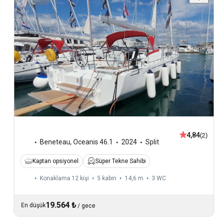
4,84
(2)
Beneteau
,
Oceanis 46.1
2024
Split
Kaptan opsiyonel
Süper Tekne Sahibi
Konaklama 12 kişi
5 kabin
14,6 m
3
WC
19.564 ₺
En düşük
/
gece