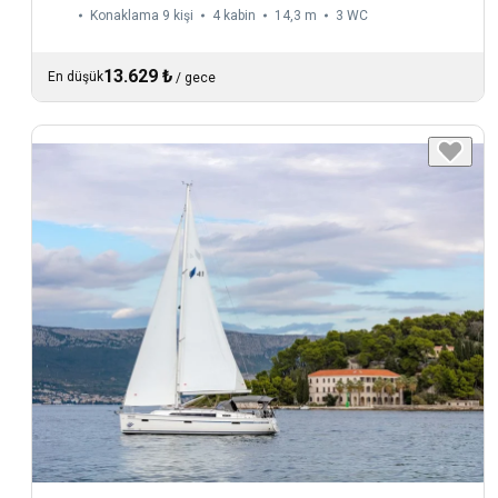
Konaklama 9 kişi
4 kabin
14,3 m
3
WC
13.629 ₺
En düşük
/
gece