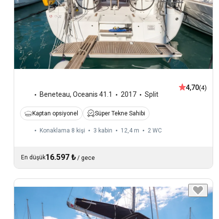
4,70
(4)
Beneteau
,
Oceanis 41.1
2017
Split
Kaptan opsiyonel
Süper Tekne Sahibi
Konaklama 8 kişi
3 kabin
12,4 m
2
WC
16.597 ₺
En düşük
/
gece