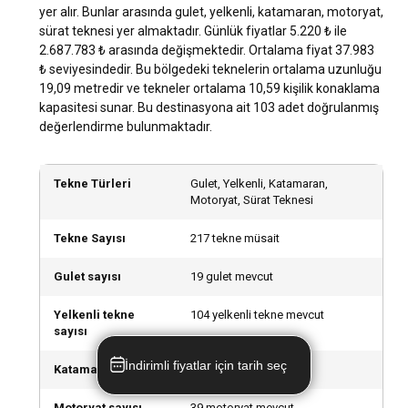
yer alır. Bunlar arasında gulet, yelkenli, katamaran, motoryat,
Kaptanlı ve kaptansız tekne kiralama, bölgedeki hava ve
sürat teknesi yer almaktadır. Günlük fiyatlar 5.220 ₺ ile
deniz koşulları, deneyiminiz ve yelken bilgilerinize bağlıdır.
2.687.783 ₺ arasında değişmektedir. Ortalama fiyat 37.983
Kaptanlı bir tekne kiraladığınızda, deneyimli bir kaptan
₺ seviyesindedir. Bu bölgedeki teknelerin ortalama uzunluğu
sayesinde güvende olabilirsiniz. Eğer daha bağımsız bir
19,09 metredir ve tekneler ortalama 10,59 kişilik konaklama
deneyim arzuluyorsanız, kaptansız bir tekne
kapasitesi sunar. Bu destinasyona ait 103 adet doğrulanmış
kiralayabilirsiniz.
değerlendirme bulunmaktadır.
Split'te mürettebatlı mı yoksa mürettebatsız mı
Tekne Türleri
Gulet, Yelkenli, Katamaran,
tekne kiralamalıyım?
Motoryat, Sürat Teknesi
Split'te bir tekne kiralarken, mürettebatlı kiralama genellikle
daha lüks bir deneyim sunar. Mürettebat, her ihtiyacınızı
Tekne Sayısı
217 tekne müsait
karşılar ve yolculuğunuz sırasında tüm işleri halleder. Ancak,
mürettebatsız bir kiralama da mümkündür ve genellikle
Gulet sayısı
19 gulet mevcut
daha ekonomiktir.
Yelkenli tekne
104 yelkenli tekne mevcut
sayısı
Split'te tekne kiralama için hangi lisansa ihtiyacım
var?
İndirimli fiyatlar için tarih seç
Katamaran sayısı
36 katamaran mevcut
Split'te kaptansız tekne kiralama için genellikle bir yat lisansı
Motoryat sayısı
39 motoryat mevcut