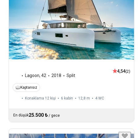
4,54
(2)
Lagoon
,
42
2018
Split
Kaptansız
Konaklama 12 kişi
6 kabin
12,8 m
4
WC
25.500 ₺
En düşük
/
gece