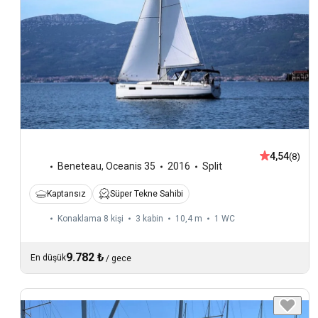
4,54
(8)
Beneteau
,
Oceanis 35
2016
Split
Kaptansız
Süper Tekne Sahibi
Konaklama 8 kişi
3 kabin
10,4 m
1
WC
9.782 ₺
En düşük
/
gece