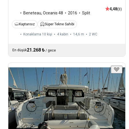
4,48
(3)
Beneteau
,
Oceanis 48
2016
Split
Kaptansız
Süper Tekne Sahibi
Konaklama 10 kişi
4 kabin
14,6 m
2
WC
21.268 ₺
En düşük
/
gece