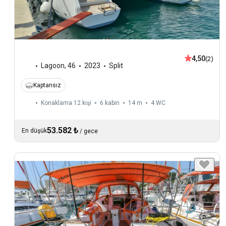
4,50
(2)
Lagoon
,
46
2023
Split
Kaptansız
Konaklama 12 kişi
6 kabin
14 m
4
WC
53.582 ₺
En düşük
/
gece