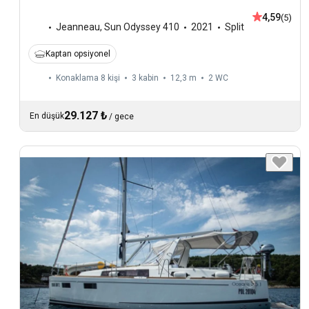
4,59
(5)
Jeanneau
,
Sun Odyssey 410
2021
Split
Kaptan opsiyonel
Konaklama 8 kişi
3 kabin
12,3 m
2
WC
29.127 ₺
En düşük
/
gece