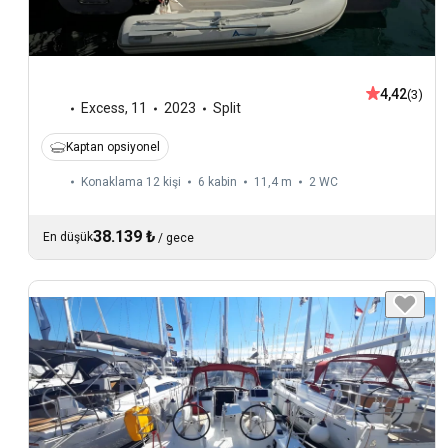
4,42
(3)
Excess
,
11
2023
Split
Kaptan opsiyonel
Konaklama 12 kişi
6 kabin
11,4 m
2
WC
38.139 ₺
En düşük
/
gece