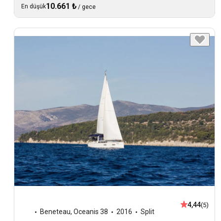
10.661 ₺
En düşük
/
gece
4,44
(5)
Beneteau
,
Oceanis 38
2016
Split