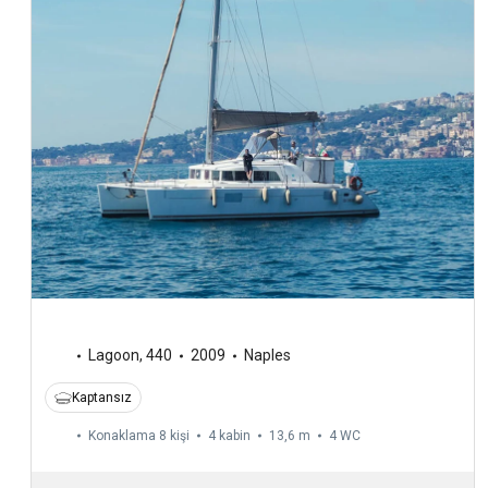
Lagoon
,
440
2009
Naples
Kaptansız
Konaklama 8 kişi
4 kabin
13,6 m
4
WC