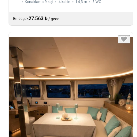
Konaklama 9 kişi
4 kabin
14,3 m
3
WC
27.563 ₺
En düşük
/
gece