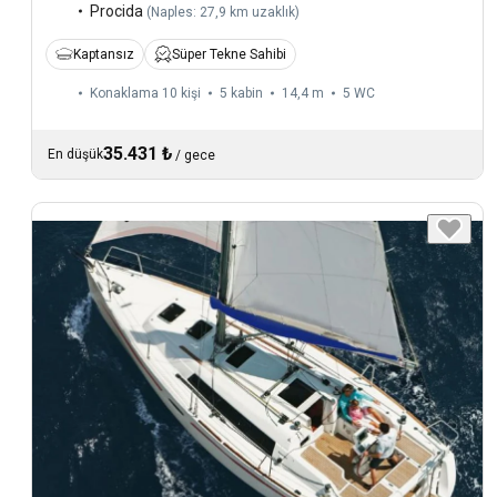
Procida
(
Naples: 27,9 km uzaklık
)
Kaptansız
Süper Tekne Sahibi
Konaklama 10 kişi
5 kabin
14,4 m
5
WC
35.431 ₺
En düşük
/
gece