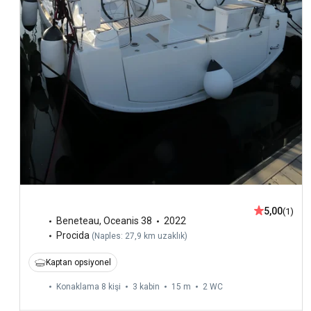
5,00
(1)
Beneteau
,
Oceanis 38
2022
Procida
(
Naples: 27,9 km uzaklık
)
Kaptan opsiyonel
Konaklama 8 kişi
3 kabin
15 m
2
WC