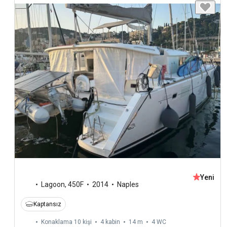
Yeni
Lagoon
,
450F
2014
Naples
Kaptansız
Konaklama 10 kişi
4 kabin
14 m
4
WC