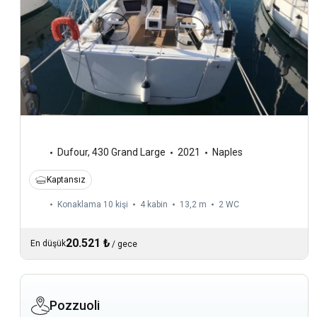
Dufour
,
430 Grand Large
2021
Naples
Kaptansız
Konaklama 10 kişi
4 kabin
13,2 m
2
WC
20.521 ₺
En düşük
/
gece
Pozzuoli