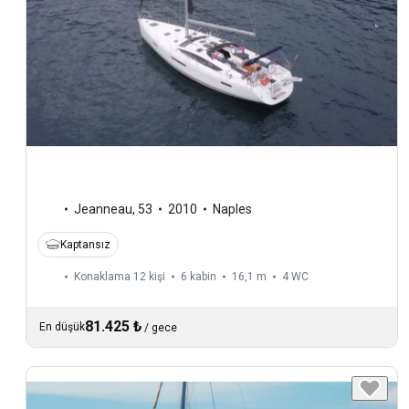
Jeanneau
,
53
2010
Naples
Kaptansız
Konaklama 12 kişi
6 kabin
16,1 m
4
WC
81.425 ₺
En düşük
/
gece