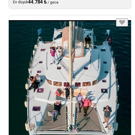
44.784 ₺
En düşük
/
gece