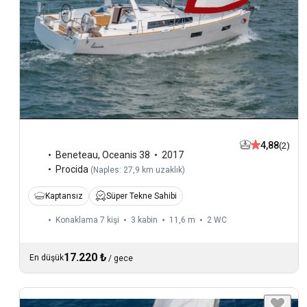
4,88
(2)
Beneteau
,
Oceanis 38
2017
Procida
(
Naples: 27,9 km uzaklık
)
Kaptansız
Süper Tekne Sahibi
Konaklama 7 kişi
3 kabin
11,6 m
2
WC
17.220 ₺
En düşük
/
gece