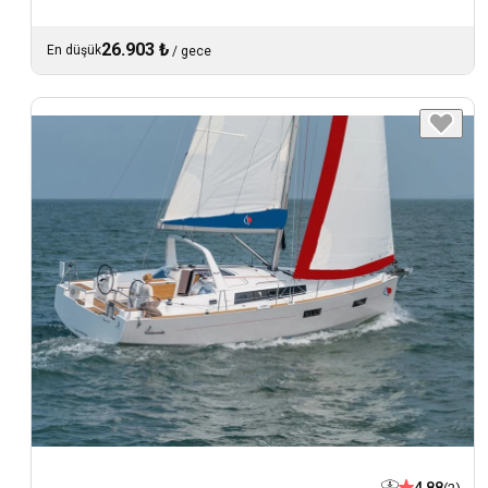
26.903 ₺
En düşük
/
gece