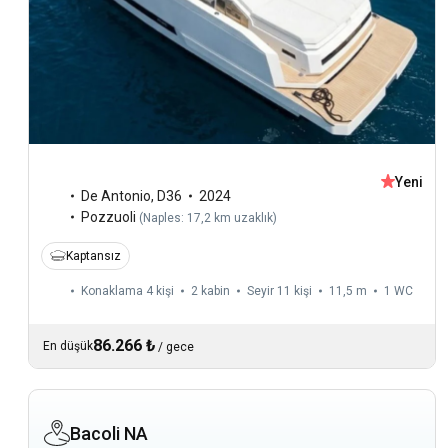
Yeni
De Antonio
,
D36
2024
Pozzuoli
(
Naples: 17,2 km uzaklık
)
Kaptansız
Konaklama 4 kişi
2 kabin
Seyir 11 kişi
11,5 m
1
WC
86.266 ₺
En düşük
/
gece
Bacoli NA