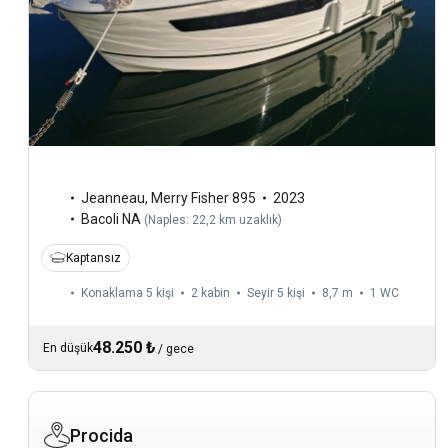
Jeanneau
,
Merry Fisher 895
2023
Bacoli NA
(
Naples: 22,2 km uzaklık
)
Kaptansız
Konaklama 5 kişi
2 kabin
Seyir 5 kişi
8,7 m
1
WC
48.250 ₺
En düşük
/
gece
Procida