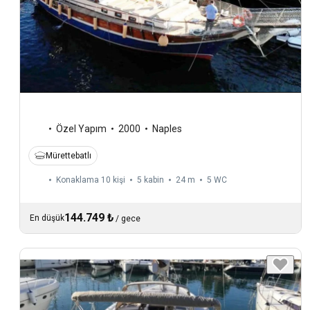
Özel Yapım
2000
Naples
Mürettebatlı
Konaklama 10 kişi
5 kabin
24 m
5
WC
144.749 ₺
En düşük
/
gece