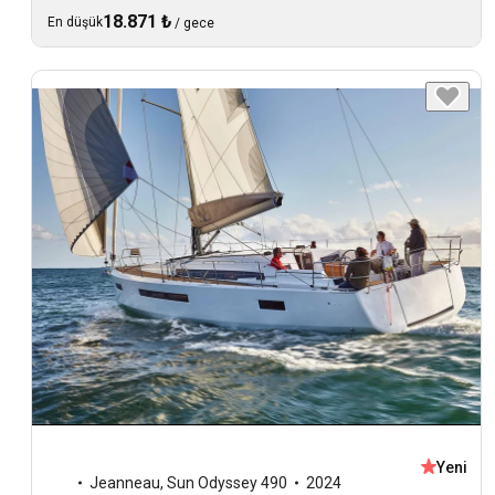
18.871 ₺
En düşük
/
gece
Yeni
Jeanneau
,
Sun Odyssey 490
2024