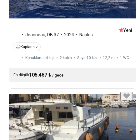
Yeni
Jeanneau
,
DB 37
2024
Naples
Kaptansız
Konaklama 4 kişi
2 kabin
Seyir 10 kişi
12,2 m
1
WC
105.467 ₺
En düşük
/
gece