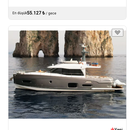
55.127 ₺
En düşük
/
gece
Yeni