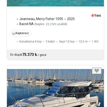
Yeni
Jeanneau
,
Merry Fisher 1095
2025
Bacoli NA
(
Naples: 22,2 km uzaklık
)
Kaptansız
Konaklama 8 kişi
3 kabin
Seyir 10 kişi
10,5 m
1
WC
75.373 ₺
En düşük
/
gece