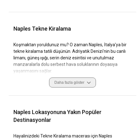
Naples Tekne Kiralama
Koşmaktan yoruldunuz mu? O zaman Naples, İtalya'ya bir
tekne kiralama tatili düşünün. Adriyatik Denizi'nin bu canlı
limanı, güneş ışığı, serin deniz esintisi ve unutulmaz
manzaralarla dolu serbest hava soluklarının doyasıya
yaşanmasını sağlar.
Daha fazla göster
Neden Naples'da bir tekne turuna çıkmayı düşünüyorsunuz?
Bir tekne veya yat kiralamanın gelecekteki tatil planlarına
dahil etmek için mükemmel bir neden olmasa da, bu şehri
tamamen farklı bir şekilde keşfetmektedir.
Naples Lokasyonuna Yakın Popüler
Destinasyonlar
Neden tekne kiralama için Naples'u seçmelisiniz?
Naples, günlük, haftalık veya saatlik olarak
Hayalinizdeki Tekne Kiralama macerası için Naples
kiralayabileceğiniz çok çeşitli tekneler ve yatlarla doludur.