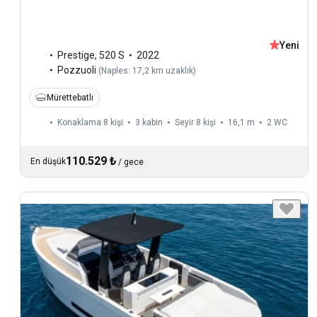
Yeni
Prestige
,
520 S
2022
Pozzuoli
(
Naples: 17,2 km uzaklık
)
Mürettebatlı
Konaklama 8 kişi
3 kabin
Seyir 8 kişi
16,1 m
2
WC
110.529 ₺
En düşük
/
gece