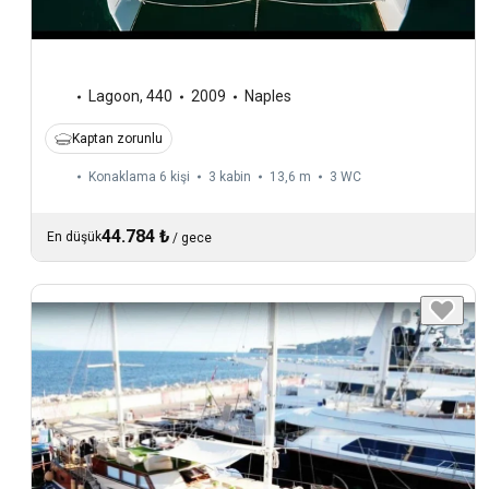
Lagoon
,
440
2009
Naples
Kaptan zorunlu
Konaklama 6 kişi
3 kabin
13,6 m
3
WC
44.784 ₺
En düşük
/
gece