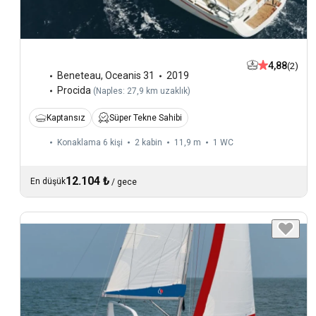
4,88
(2)
Beneteau
,
Oceanis 31
2019
Procida
(
Naples: 27,9 km uzaklık
)
Kaptansız
Süper Tekne Sahibi
Konaklama 6 kişi
2 kabin
11,9 m
1
WC
12.104 ₺
En düşük
/
gece