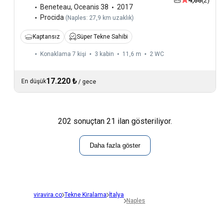
4,88
(2)
Beneteau
,
Oceanis 38
2017
Procida
(
Naples: 27,9 km uzaklık
)
Kaptansız
Süper Tekne Sahibi
Konaklama 7 kişi
3 kabin
11,6 m
2
WC
17.220 ₺
En düşük
/
gece
202 sonuçtan 21 ilan gösteriliyor.
Daha fazla göster
viravira.co
Tekne Kiralama
İtalya
Naples