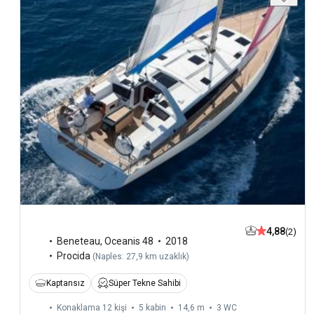
4,88
(2)
Beneteau
,
Oceanis 48
2018
Procida
(
Naples: 27,9 km uzaklık
)
Kaptansız
Süper Tekne Sahibi
Konaklama 12 kişi
5 kabin
14,6 m
3
WC