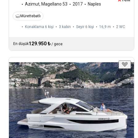
Azimut
,
Magellano 53
2017
Naples
Mürettebatlı
Konaklama 6 kişi
3 kabin
Seyir 6 kişi
16,9 m
2
WC
129.950 ₺
En düşük
/
gece