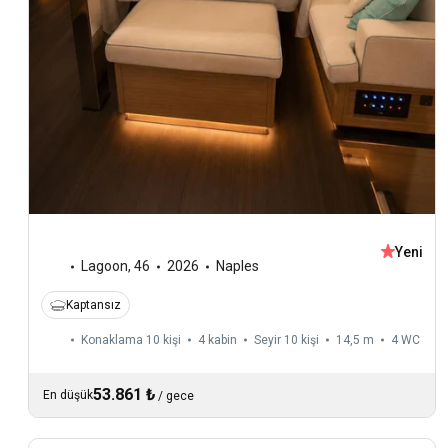
Yeni
Lagoon
,
46
2026
Naples
Kaptansız
Konaklama 10 kişi
4 kabin
Seyir 10 kişi
14,5 m
4
WC
53.861 ₺
En düşük
/
gece