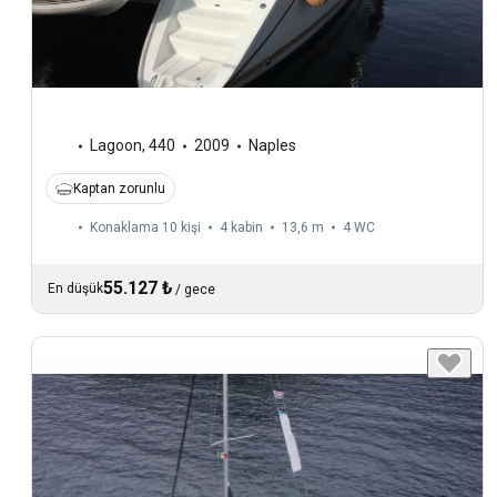
Lagoon
,
440
2009
Naples
Kaptan zorunlu
Konaklama 10 kişi
4 kabin
13,6 m
4
WC
55.127 ₺
En düşük
/
gece