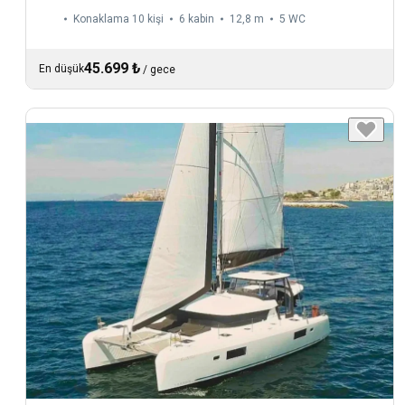
Konaklama 10 kişi
6 kabin
12,8 m
5
WC
45.699 ₺
En düşük
/
gece