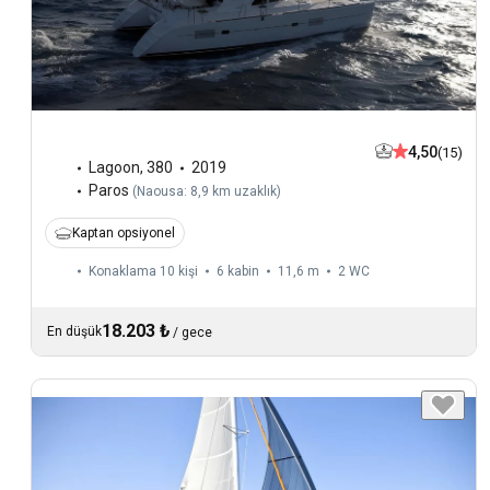
4,50
(15)
Lagoon
,
380
2019
Paros
(
Naousa: 8,9 km uzaklık
)
Kaptan opsiyonel
Konaklama 10 kişi
6 kabin
11,6 m
2
WC
18.203 ₺
En düşük
/
gece