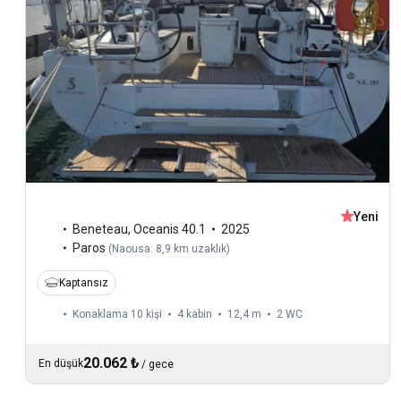
Yeni
Beneteau
,
Oceanis 40.1
2025
Paros
(
Naousa: 8,9 km uzaklık
)
Kaptansız
Konaklama 10 kişi
4 kabin
12,4 m
2
WC
20.062 ₺
En düşük
/
gece