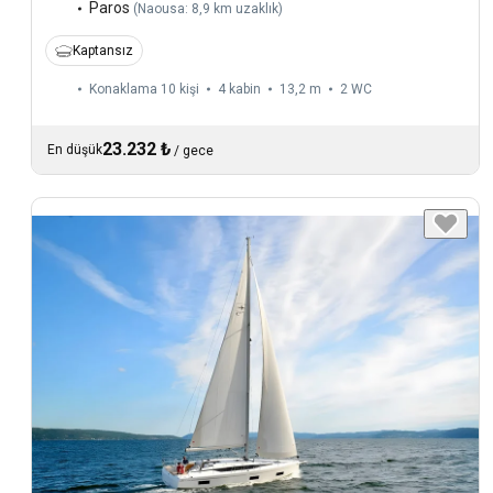
Paros
(
Naousa: 8,9 km uzaklık
)
Kaptansız
Konaklama 10 kişi
4 kabin
13,2 m
2
WC
23.232 ₺
En düşük
/
gece