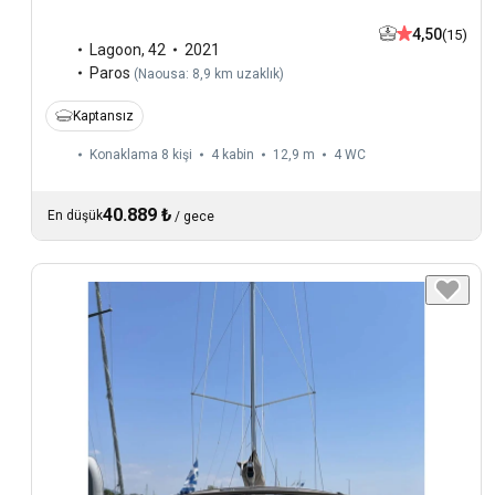
4,50
(15)
Lagoon
,
42
2021
Paros
(
Naousa: 8,9 km uzaklık
)
Kaptansız
Konaklama 8 kişi
4 kabin
12,9 m
4
WC
40.889 ₺
En düşük
/
gece