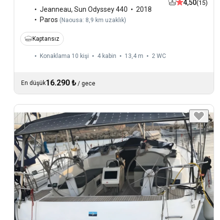
4,50
(15)
Jeanneau
,
Sun Odyssey 440
2018
Paros
(
Naousa: 8,9 km uzaklık
)
Kaptansız
Konaklama 10 kişi
4 kabin
13,4 m
2
WC
16.290 ₺
En düşük
/
gece