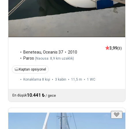
3,99
(3)
Beneteau
,
Oceanis 37
2010
Paros
(
Naousa: 8,9 km uzaklık
)
Kaptan opsiyonel
Konaklama 8 kişi
3 kabin
11,5 m
1
WC
10.441 ₺
En düşük
/
gece