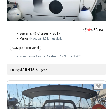
4,50
(15)
Bavaria
,
46 Cruiser
2017
Paros
(
Naousa: 8,9 km uzaklık
)
Kaptan opsiyonel
Konaklama 9 kişi
4 kabin
14,3 m
3
WC
15.415 ₺
En düşük
/
gece