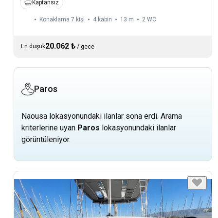
Kaptansız
Konaklama 7 kişi
4 kabin
13 m
2
WC
20.062 ₺
En düşük
/
gece
Paros
Naousa lokasyonundaki ilanlar sona erdi. Arama
kriterlerine uyan
Paros
lokasyonundaki ilanlar
görüntüleniyor.