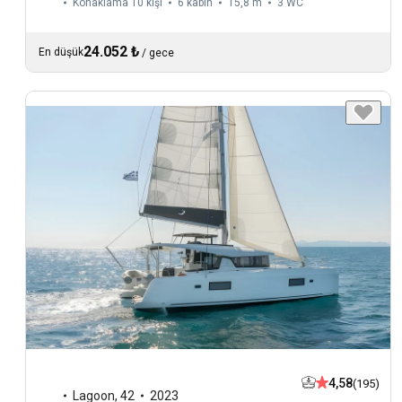
Konaklama 10 kişi
6 kabin
15,8 m
3
WC
24.052 ₺
En düşük
/
gece
4,58
(195)
Lagoon
,
42
2023