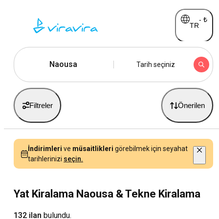
-
₺
TR
Naousa
Tarih seçiniz
Filtreler
Önerilen
İndirimleri
ve
müsaitlikleri
görebilmek için seyahat
tarihlerinizi
seçin.
Yat Kiralama Naousa & Tekne Kiralama
132 ilan
bulundu.