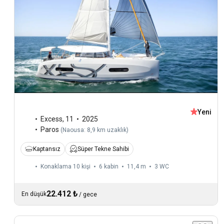
Yeni
Excess
,
11
2025
Paros
(
Naousa: 8,9 km uzaklık
)
Kaptansız
Süper Tekne Sahibi
Konaklama 10 kişi
6 kabin
11,4 m
3
WC
22.412 ₺
En düşük
/
gece