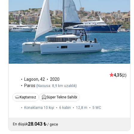
4,35
(2)
Lagoon
,
42
2020
Paros
(
Naousa: 8,9 km uzaklık
)
Kaptansız
Süper Tekne Sahibi
Konaklama 10 kişi
6 kabin
12,8 m
5
WC
28.043 ₺
En düşük
/
gece