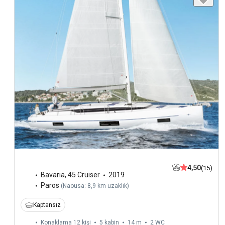
4,50
(15)
Bavaria
,
45 Cruiser
2019
Paros
(
Naousa: 8,9 km uzaklık
)
Kaptansız
Konaklama 12 kişi
5 kabin
14 m
2
WC