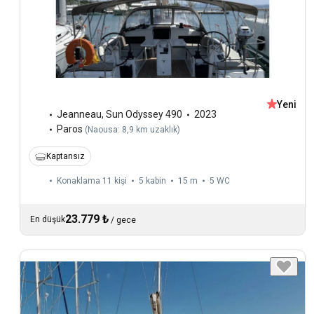
Yeni
Jeanneau
,
Sun Odyssey 490
2023
Paros
(
Naousa: 8,9 km uzaklık
)
Kaptansız
Konaklama 11 kişi
5 kabin
15 m
5
WC
23.779 ₺
En düşük
/
gece