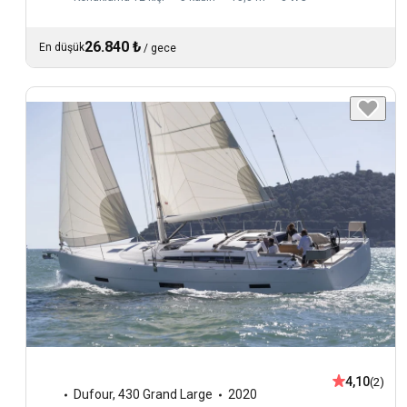
26.840 ₺
En düşük
/
gece
4,10
(2)
Dufour
,
430 Grand Large
2020