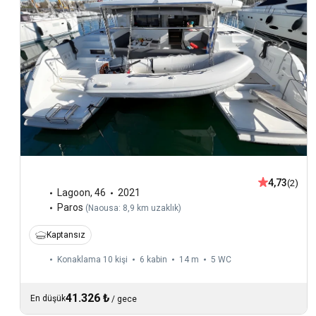
4,73
(2)
Lagoon
,
46
2021
Paros
(
Naousa: 8,9 km uzaklık
)
Kaptansız
Konaklama 10 kişi
6 kabin
14 m
5
WC
41.326 ₺
En düşük
/
gece