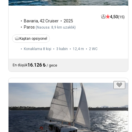
4,50
(15)
Bavaria
,
42 Cruiser
2025
Paros
(
Naousa: 8,9 km uzaklık
)
Kaptan opsiyonel
Konaklama 8 kişi
3 kabin
12,4 m
2
WC
16.126 ₺
En düşük
/
gece