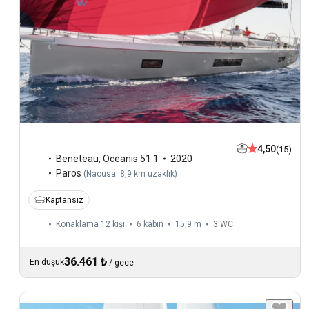
4,50
(15)
Beneteau
,
Oceanis 51.1
2020
Paros
(
Naousa: 8,9 km uzaklık
)
Kaptansız
Konaklama 12 kişi
6 kabin
15,9 m
3
WC
36.461 ₺
En düşük
/
gece