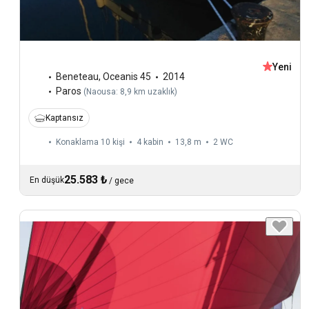
Yeni
Beneteau
,
Oceanis 45
2014
Paros
(
Naousa: 8,9 km uzaklık
)
Kaptansız
Konaklama 10 kişi
4 kabin
13,8 m
2
WC
25.583 ₺
En düşük
/
gece