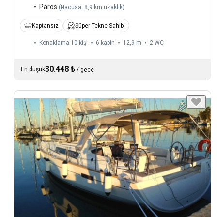
Paros
(
Naousa: 8,9 km uzaklık
)
Kaptansız
Süper Tekne Sahibi
Konaklama 10 kişi
6 kabin
12,9 m
2
WC
30.448 ₺
En düşük
/
gece