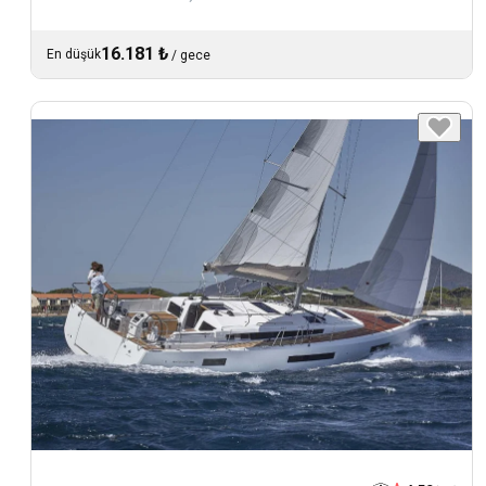
16.181 ₺
En düşük
/
gece