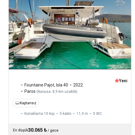
Yeni
Fountaine Pajot
,
Isla 40
2022
Paros
(
Naousa: 8,9 km uzaklık
)
Kaptansız
Konaklama 10 kişi
5 kabin
11,9 m
5
WC
30.065 ₺
En düşük
/
gece