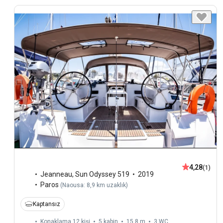
4,28
(1)
Jeanneau
,
Sun Odyssey 519
2019
Paros
(
Naousa: 8,9 km uzaklık
)
Kaptansız
Konaklama 12 kişi
5 kabin
15,8 m
3
WC