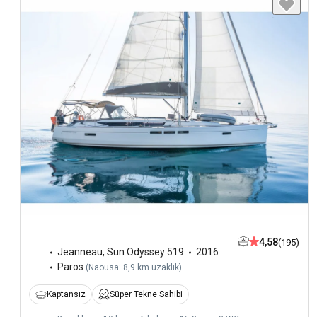
4,58
(195)
Jeanneau
,
Sun Odyssey 519
2016
Paros
(
Naousa: 8,9 km uzaklık
)
Kaptansız
Süper Tekne Sahibi