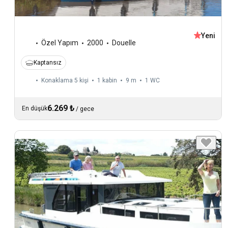
Yeni
Özel Yapım
2000
Douelle
Kaptansız
Konaklama 5 kişi
1 kabin
9 m
1
WC
6.269 ₺
En düşük
/
gece