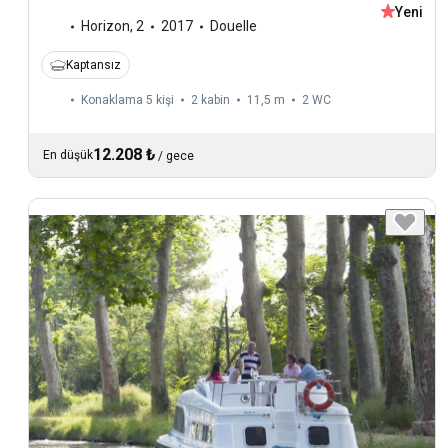
Yeni
Horizon
,
2
2017
Douelle
Kaptansız
Konaklama 5 kişi
2 kabin
11,5 m
2
WC
12.208 ₺
En düşük
/
gece