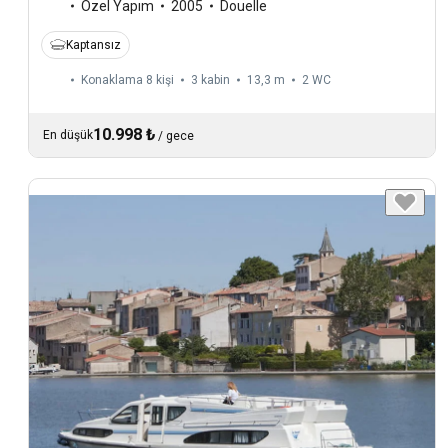
Özel Yapım
2005
Douelle
Kaptansız
Konaklama 8 kişi
3 kabin
13,3 m
2
WC
10.998 ₺
En düşük
/
gece