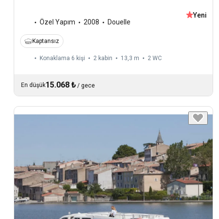
Yeni
Özel Yapım
2008
Douelle
Kaptansız
Konaklama 6 kişi
2 kabin
13,3 m
2
WC
15.068 ₺
En düşük
/
gece