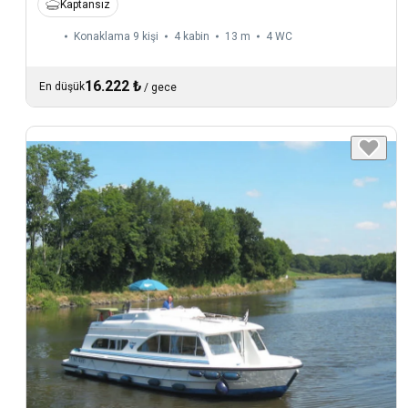
Kaptansız
Konaklama 9 kişi
4 kabin
13 m
4
WC
16.222 ₺
En düşük
/
gece