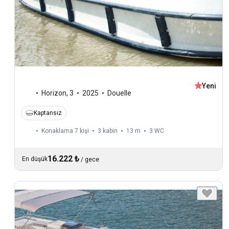
Yeni
Horizon
,
3
2025
Douelle
Kaptansız
Konaklama 7 kişi
3 kabin
13 m
3
WC
16.222 ₺
En düşük
/
gece