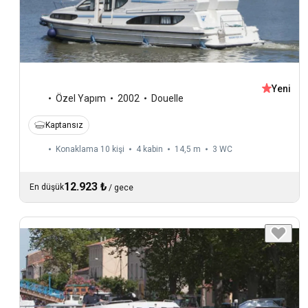
Yeni
Özel Yapım
2002
Douelle
Kaptansız
Konaklama 10 kişi
4 kabin
14,5 m
3
WC
12.923 ₺
En düşük
/
gece