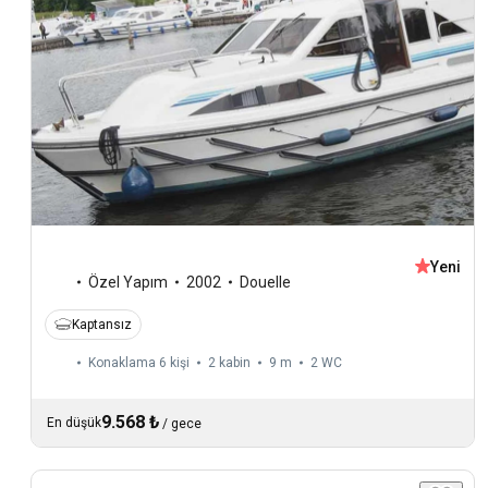
Yeni
Özel Yapım
2002
Douelle
Kaptansız
Konaklama 6 kişi
2 kabin
9 m
2
WC
9.568 ₺
En düşük
/
gece