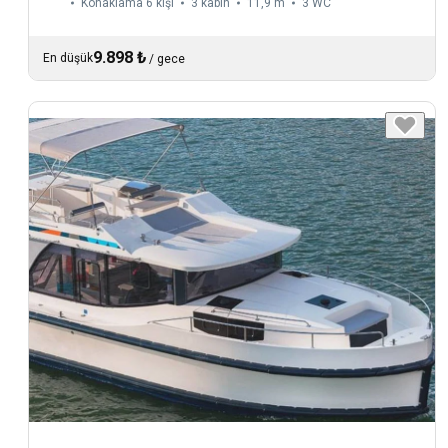
Konaklama 6 kişi
3 kabin
11,9 m
3
WC
9.898 ₺
En düşük
/
gece