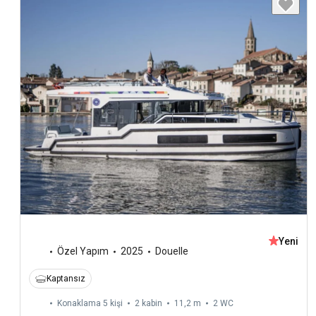
Yeni
Özel Yapım
2025
Douelle
Kaptansız
Konaklama 5 kişi
2 kabin
11,2 m
2
WC