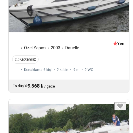
Yeni
Özel Yapım
2003
Douelle
Kaptansız
Konaklama 6 kişi
2 kabin
9 m
2
WC
9.568 ₺
En düşük
/
gece