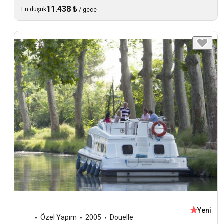
11.438 ₺
En düşük
/
gece
Yeni
Özel Yapım
2005
Douelle