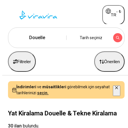
-
₺
TR
Douelle
Tarih seçiniz
Filtreler
Önerilen
İndirimleri
ve
müsaitlikleri
görebilmek için seyahat
tarihlerinizi
seçin.
Yat Kiralama Douelle & Tekne Kiralama
30 ilan
bulundu.