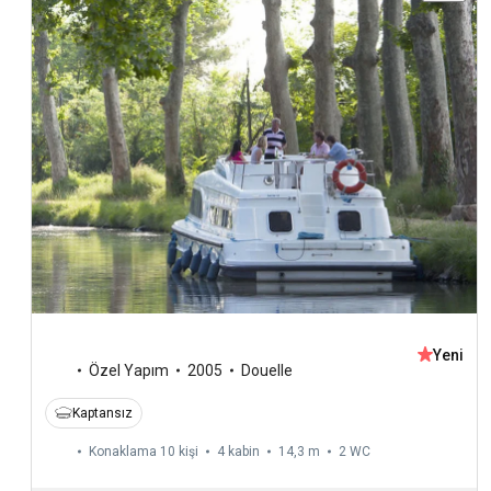
Yeni
Özel Yapım
2005
Douelle
Kaptansız
Konaklama 10 kişi
4 kabin
14,3 m
2
WC