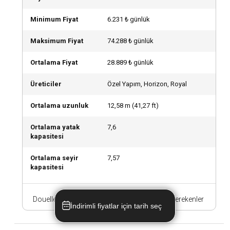
Douelle, birçok farklı demirleme bölgesine ve marinaya
sahip olması ile bilinir. Bu marinalar, çok sayıda fasilitasyona
Minimum Fiyat
6.231 ₺ günlük
sahiptir ve her türlü tekne ve yat için ideal bir konumdadır.
Maksimum Fiyat
74.288 ₺ günlük
Etkinlik düzenlemek için Douelle lokasyonunda
tekne kiralayabilir miyim?
Ortalama Fiyat
28.889 ₺ günlük
Douelle'da tekne kiralayarak çeşitli etkinlikler
Üreticiler
Özel Yapım, Horizon, Royal
düzenleyebilirsiniz. Bunlar arasında romantik akşam
yemekleri, doğum günü partileri, bekarlığa veda partileri ve
Ortalama uzunluk
12,58
m (
41,27
ft)
hatta iş toplantıları gibi etkinlikler bulunmaktadır.
Ortalama yatak
7,6
kapasitesi
Douelle lokasyonunda kaptanlı mı kaptansız mı
tekne kiralamalıyım?
Ortalama seyir
7,57
Douelle'da tekne kiralarken kaptanlı veya kaptansız
kapasitesi
seçenekler mevcuttur. Kaptanlı seçenek, deneyimsiz
denizciler için daha uygun olabilirken, kaptansız seçenek
Douelle Tekne Kiralama Hakkında Bilmeniz Gerekenler
daha fazla özgürlük ve esneklik sağlar.
İndirimli fiyatlar için tarih seç
Douelle lokasyonunda mürettebatlı mı yoksa