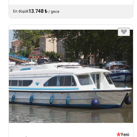
13.748 ₺
En düşük
/
gece
Yeni