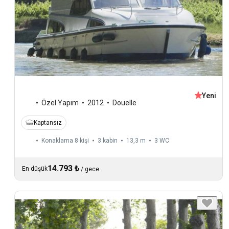
Yeni
Özel Yapım
2012
Douelle
Kaptansız
Konaklama 8 kişi
3 kabin
13,3 m
3
WC
14.793 ₺
En düşük
/
gece