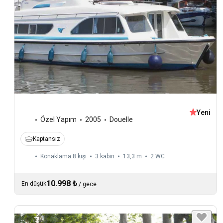
Yeni
Özel Yapım
2005
Douelle
Kaptansız
Konaklama 8 kişi
3 kabin
13,3 m
2
WC
10.998 ₺
En düşük
/
gece