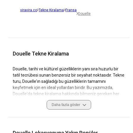
viravira.co
Tekne Kiralama
Fransa
Douelle
Douelle Tekne Kiralama
Douelle, tarihi ve kültürel güzelliklerin yanı sıra huzurlu bir
tatil tecrübesi sunan benzersiz bir seyahat noktasıdır. Tekne
turu, Douelle'ın sağladığı bu güzelliklerin tamamını
keşfetmek için en ideal yollardan biridir. Bu yazımızda,
Douelle'da tekne kiralama hakkında bilmeniz gereken her
şeyi size sunuyoruz. Kusursuz bir tatil planı yapmanıza
Daha fazla göster
yardımcı olmak adına, daha önce belirlenmiş rotalar, popüler
destinasyonlar ve kiralık tekneler hakkında bilgiler yer
alacaktır.
Douelle, ister kısa süreli ister uzun süreli konaklamalar için
Douelle Lokasyonuna Yakın Popüler