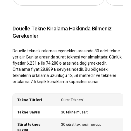
için, bölgedeki hava ve deniz koşulları genellikle oldukça
elverişlidir.
Douelle lokasyonunun tarihi ve kültürü nasıl
Douelle Tekne Kiralama Hakkında Bilmeniz
keşfedilir?
Gerekenler
Douelle, birçok tarihi ve kültürel varlığa ev sahipliği
yapmaktadır. Bu varlıklar arasında tarihi binalar, müzeler ve
Douelle tekne kiralama seçenekleri arasında 30 adet tekne
diğer kültürel mekanlar yer almaktadır.
yer alır. Bunlar arasında sürat teknesi yer almaktadır. Günlük
fiyatlar 6.231 ₺ ile 74.288 ₺ arasında değişmektedir.
Ortalama fiyat 28.889 ₺ seviyesindedir. Bu bölgedeki
Douelle bölgesindeki en popüler turistik yerler ve
teknelerin ortalama uzunluğu 12,58 metredir ve tekneler
açık hava etkinlikleri nelerdir?
ortalama 7,6 kişilik konaklama kapasitesi sunar.
Douelle, özellikle yaz aylarında birçok açık hava etkinliği
düzenlemektedir. Bu etkinlikler genellikle su sporları,
yürüyüşler ve bisiklet turları gibi etkinliklerdir.
Tekne Türleri
Sürat Teknesi
Tekne Sayısı
30 tekne müsait
Douelle lokasyonundaki en iyi marinalar ve
demirleme yerleri hangileridir?
Sürat teknesi
30 sürat teknesi mevcut
sayısı