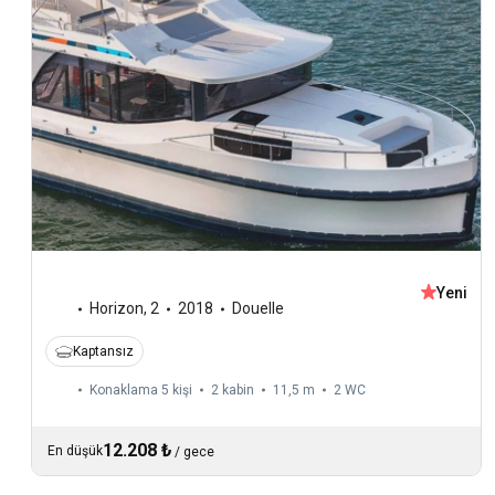
Yeni
Horizon
,
2
2018
Douelle
Kaptansız
Konaklama 5 kişi
2 kabin
11,5 m
2
WC
12.208 ₺
En düşük
/
gece