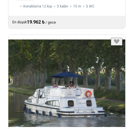
Konaklama 12 kişi
5 kabin
15 m
5
WC
19.962 ₺
En düşük
/
gece