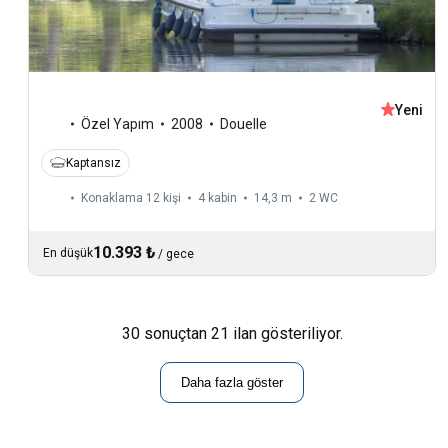
Yeni
Özel Yapım
2008
Douelle
Kaptansız
Konaklama 12 kişi
4 kabin
14,3 m
2
WC
10.393 ₺
En düşük
/
gece
30 sonuçtan 21 ilan gösteriliyor.
Daha fazla göster