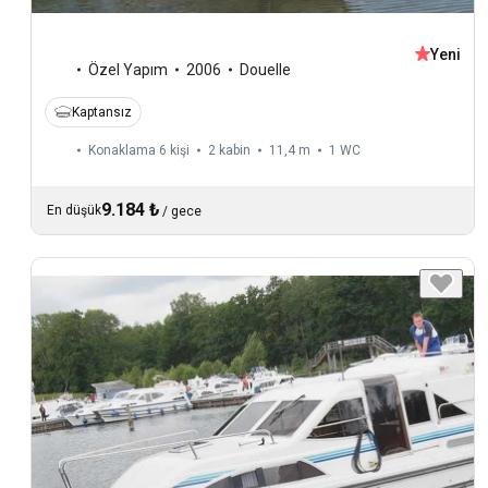
Yeni
Özel Yapım
2006
Douelle
Kaptansız
Konaklama 6 kişi
2 kabin
11,4 m
1
WC
9.184 ₺
En düşük
/
gece