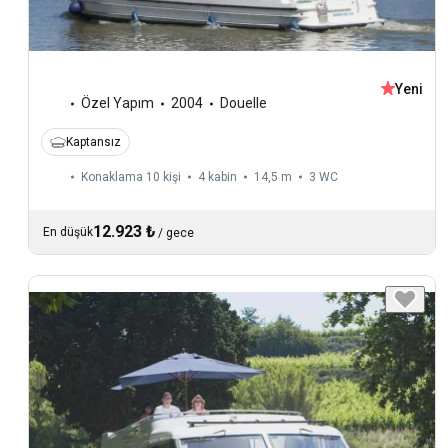
Yeni
Özel Yapım
2004
Douelle
Kaptansız
Konaklama 10 kişi
4 kabin
14,5 m
3
WC
12.923 ₺
En düşük
/
gece