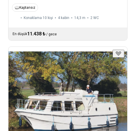
Kaptansız
Konaklama 10 kişi
4 kabin
14,3 m
2
WC
11.438 ₺
En düşük
/
gece