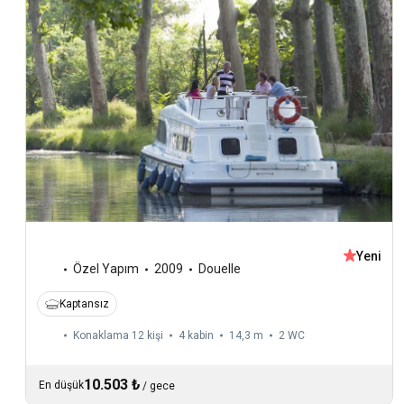
Yeni
Özel Yapım
2009
Douelle
Kaptansız
Konaklama 12 kişi
4 kabin
14,3 m
2
WC
10.503 ₺
En düşük
/
gece