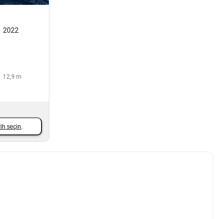
2022
12,9 m
rih seçin
.