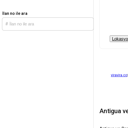
İlan no ile ara
Lokasyon
viravira.co
Antigua v