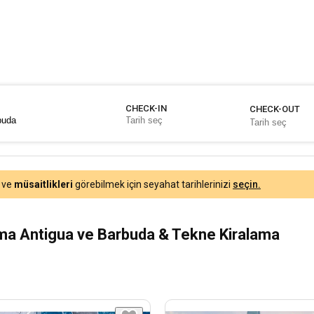
CHECK-IN
CHECK-OUT
ve
müsaitlikleri
görebilmek için seyahat tarihlerinizi
seçin.
ama Antigua ve Barbuda & Tekne Kiralama