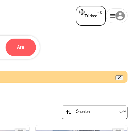
-
₺
Türkçe
Ara