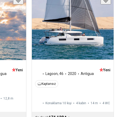
Yeni
Yeni
igua
Lagoon
,
46
2020
Antigua
Kaptansız
12,8 m
Konaklama 10 kişi
4 kabin
14 m
4
WC