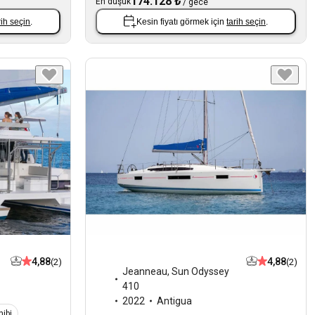
174.128 ₺
En düşük
/
gece
rih seçin
.
Kesin fiyatı görmek için
tarih seçin
.
4,88
4,88
(2)
(2)
Jeanneau
,
Sun Odyssey
410
2022
Antigua
ibi