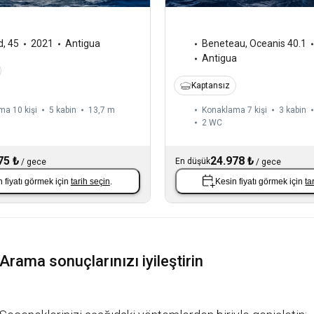
d
,
45
2021
Antigua
Beneteau
,
Oceanis 40.1
Antigua
Kaptansız
ma 10 kişi
5 kabin
13,7 m
Konaklama 7 kişi
3 kabin
2
WC
75 ₺
24.978 ₺
En düşük
/
gece
/
gece
 fiyatı görmek için
tarih seçin
.
Kesin fiyatı görmek için
ta
Arama sonuçlarınızı iyileştirin