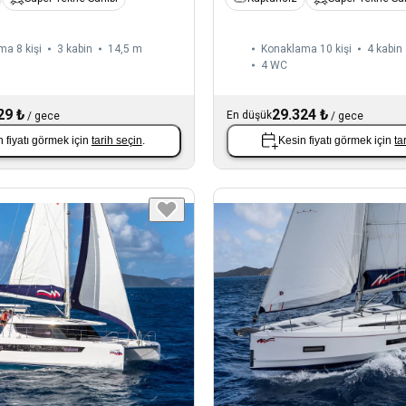
a 8 kişi
3 kabin
14,5 m
Konaklama 10 kişi
4 kabin
4
WC
29 ₺
29.324 ₺
En düşük
/
gece
/
gece
 fiyatı görmek için
tarih seçin
.
Kesin fiyatı görmek için
ta