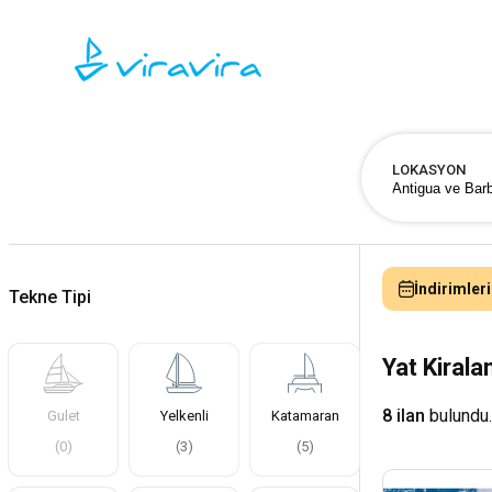
LOKASYON
İndirimleri
Tekne Tipi
Yat Kiral
8 ilan
bulundu.
Gulet
Yelkenli
Katamaran
(
0
)
(
3
)
(
5
)