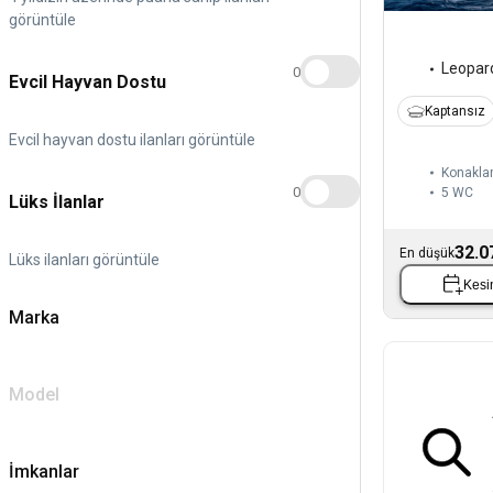
görüntüle
Leopar
0
Evcil Hayvan Dostu
Kaptansız
Evcil hayvan dostu ilanları görüntüle
Konakla
0
5
WC
Lüks İlanlar
32.0
En düşük
Lüks ilanları görüntüle
Kesin
Marka
Model
İmkanlar