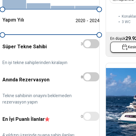
Konaklam
Yapım Yılı
2020 - 2024
3
WC
29.9
En düşük
3
Süper Tekne Sahibi
Kesin
En iyi tekne sahiplerinden kiralayın
8
Anında Rezervasyon
Tekne sahibinin onayını beklemeden
rezervasyon yapın
0
En İyi Puanlı İlanlar
4 yıldızın üzerinde puana sahip ilanları