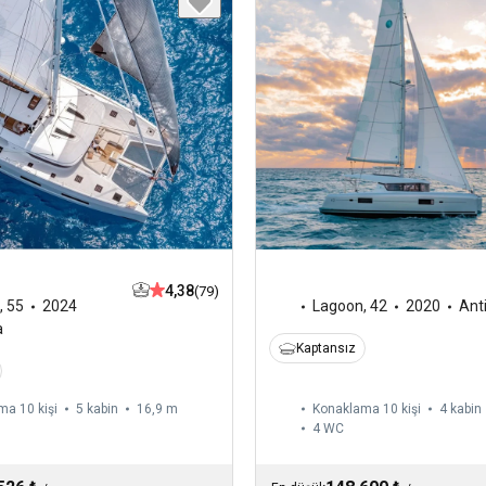
4,38
(79)
,
55
2024
Lagoon
,
42
2020
Ant
a
Kaptansız
ma 10 kişi
5 kabin
16,9 m
Konaklama 10 kişi
4 kabin
4
WC