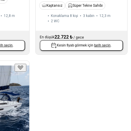
Kaptansız
Süper Tekne Sahibi
12,8 m
Konaklama 8 kişi
3 kabin
12,3 m
2
WC
22.722 ₺
En düşük
/
gece
rih seçin
.
Kesin fiyatı görmek için
tarih seçin
.