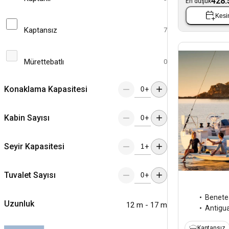
428.
En düşük
Kesin
Kaptansız
7
Mürettebatlı
0
Konaklama Kapasitesi
+
Kabin Sayısı
+
Seyir Kapasitesi
+
Tuvalet Sayısı
+
Benete
Uzunluk
12 m - 17 m
Antigu
Kaptansız