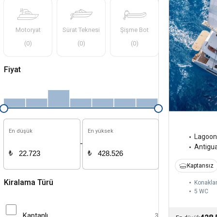
Motoryat
Sürat Teknesi
Şişme Bot
(
0
)
(
0
)
(
0
)
Fiyat
En düşük
En yüksek
Lagoon
-
Antigu
₺
₺
Kaptansız
Kiralama Türü
Konakla
5
WC
Kaptanlı
3