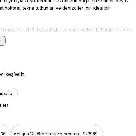
u su yoluyla keşfetmektir. Gezginlerin doğal güzellikler, beyaz
 noktası, tekne tutkunları ve denizciler için ideal bir
ihi mekanlar, doğal güzellikler ve yerel yelken kültürünü tecrübe
muhteşem manzaralarını ve sunduğu çeşitli aktiviteleri özel bir
ak, tekne kiralamaya dair başlıca ipuçları ve tavsiyeleri
ri keşfedin.
ık ve çekiciliği ile karıştığı yerde, bir tekne gezisi kalıcı anıları
nrası etkinlikleri denemeyi planlıyor olun, tekne turu her daim sıra dışı
Barbuda
ler
r vardır. Eğer deniz yolculuğunu tercih ederseniz, çok sayıda feribot
335
Antigua 13.99m Kiralık Katamaran - #23989