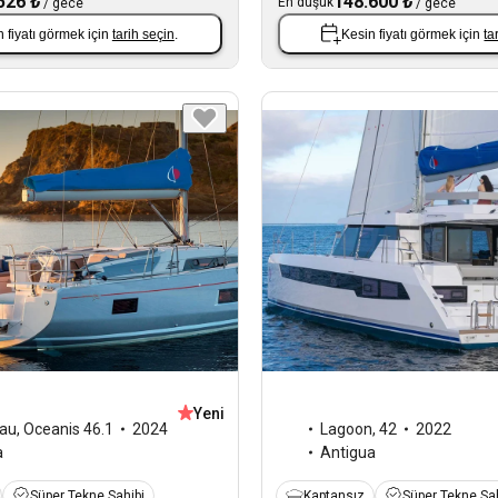
526 ₺
148.600 ₺
En düşük
/
gece
/
gece
 fiyatı görmek için
tarih seçin
.
Kesin fiyatı görmek için
ta
Yeni
au
,
Oceanis 46.1
2024
Lagoon
,
42
2022
a
Antigua
Süper Tekne Sahibi
Kaptansız
Süper Tekne Sah