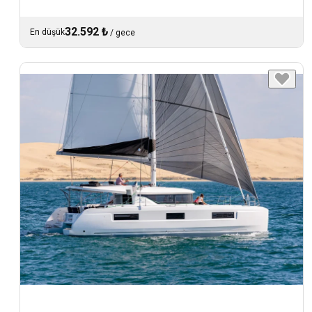
32.592 ₺
En düşük
/
gece