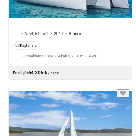
Neel
,
51 Loft
2017
Ajaccio
Kaptansız
Konaklama 8 kişi
4 kabin
16 m
4
WC
64.306 ₺
En düşük
/
gece