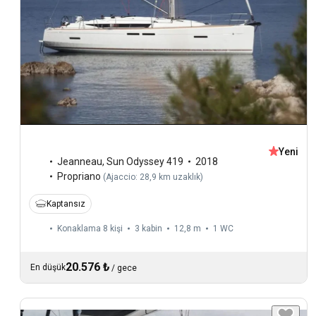
Yeni
Jeanneau
,
Sun Odyssey 419
2018
Propriano
(
Ajaccio: 28,9 km uzaklık
)
Kaptansız
Konaklama 8 kişi
3 kabin
12,8 m
1
WC
20.576 ₺
En düşük
/
gece