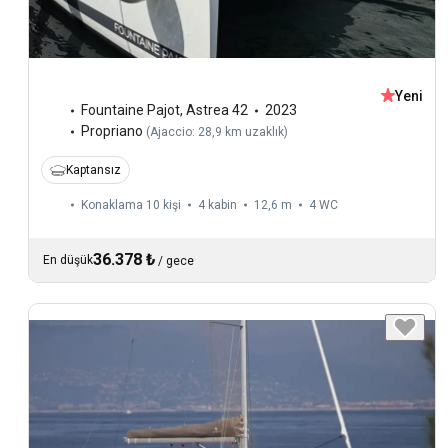
Yeni
Fountaine Pajot
,
Astrea 42
2023
Propriano
(
Ajaccio: 28,9 km uzaklık
)
Kaptansız
Konaklama 10 kişi
4 kabin
12,6 m
4
WC
36.378 ₺
En düşük
/
gece