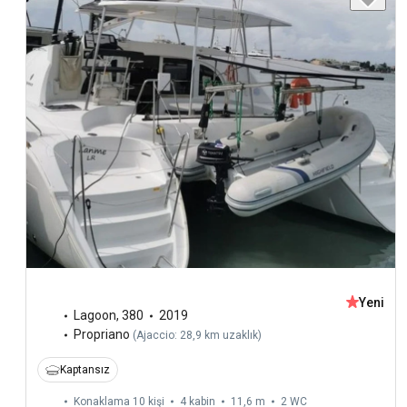
Yeni
Lagoon
,
380
2019
Propriano
(
Ajaccio: 28,9 km uzaklık
)
Kaptansız
Konaklama 10 kişi
4 kabin
11,6 m
2
WC