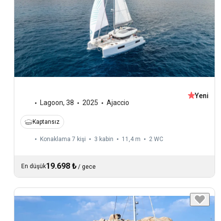
Yeni
Lagoon
,
38
2025
Ajaccio
Kaptansız
Konaklama 7 kişi
3 kabin
11,4 m
2
WC
19.698 ₺
En düşük
/
gece