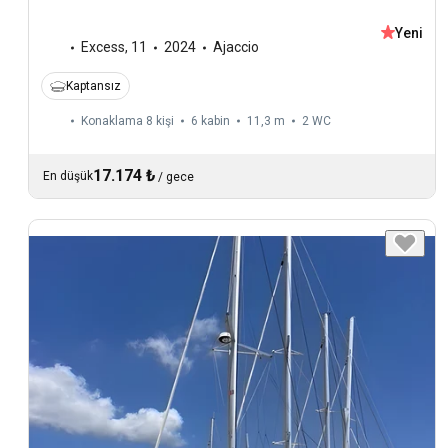
Yeni
Excess
,
11
2024
Ajaccio
Kaptansız
Konaklama 8 kişi
6 kabin
11,3 m
2
WC
17.174 ₺
En düşük
/
gece