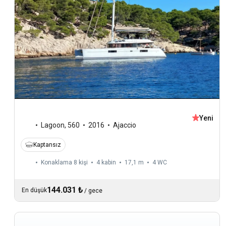
Yeni
Lagoon
,
560
2016
Ajaccio
Kaptansız
Konaklama 8 kişi
4 kabin
17,1 m
4
WC
144.031 ₺
En düşük
/
gece