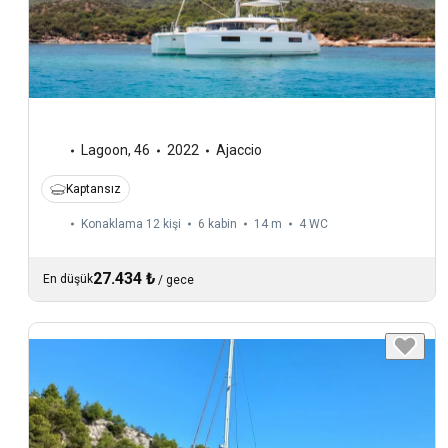
Lagoon
,
46
2022
Ajaccio
Kaptansız
Konaklama 12 kişi
6 kabin
14 m
4
WC
27.434 ₺
En düşük
/
gece