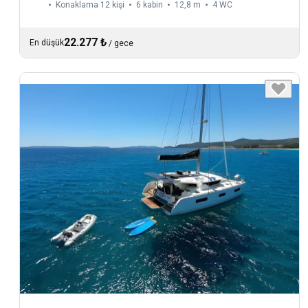
Konaklama 12 kişi
6 kabin
12,8 m
4
WC
22.277 ₺
En düşük
/
gece