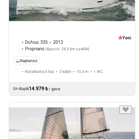
Yeni
Dufour
,
335
2013
Propriano
(
Ajaccio: 28,9 km uzaklık
)
Kaptansız
Konaklama 6 kişi
2 kabin
10,3 m
1
WC
14.979 ₺
En düşük
/
gece