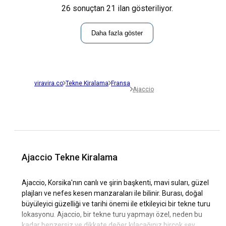
26 sonuçtan 21 ilan gösteriliyor.
Daha fazla göster
viravira.co
Tekne Kiralama
Fransa
Ajaccio
Ajaccio Tekne Kiralama
Ajaccio, Korsika'nın canlı ve şirin başkenti, mavi suları, güzel
plajları ve nefes kesen manzaraları ile bilinir. Burası, doğal
büyüleyici güzelliği ve tarihi önemi ile etkileyici bir tekne turu
lokasyonu. Ajaccio, bir tekne turu yapmayı özel, neden bu
kadar benzersiz ve dikkate değer kılacağınız birçok şey