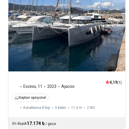
4,19
(1)
Excess
,
11
2023
Ajaccio
Kaptan opsiyonel
Konaklama 8 kişi
5 kabin
11,3 m
2
WC
17.174 ₺
En düşük
/
gece