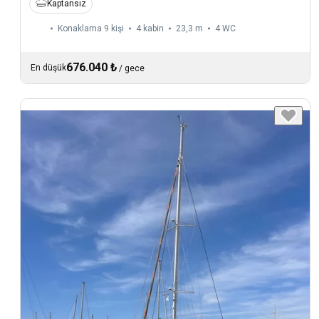
Kaptansız
Konaklama 9 kişi
4 kabin
23,3 m
4
WC
676.040 ₺
En düşük
/
gece