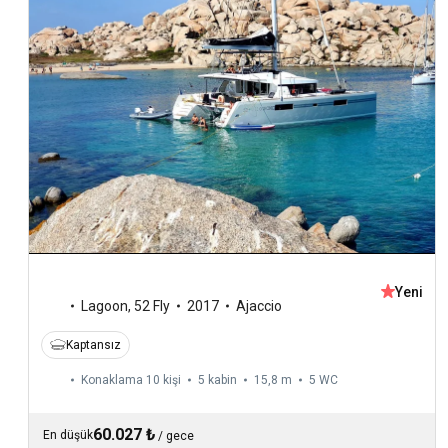
Yeni
Lagoon
,
52 Fly
2017
Ajaccio
Kaptansız
Konaklama 10 kişi
5 kabin
15,8 m
5
WC
60.027 ₺
En düşük
/
gece