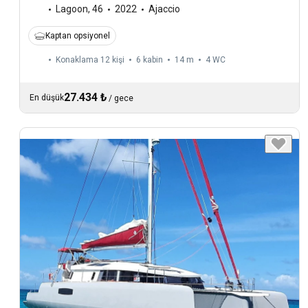
Lagoon
,
46
2022
Ajaccio
Kaptan opsiyonel
Konaklama 12 kişi
6 kabin
14 m
4
WC
27.434 ₺
En düşük
/
gece