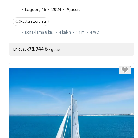
Lagoon
,
46
2024
Ajaccio
Kaptan zorunlu
Konaklama 8 kişi
4 kabin
14 m
4
WC
73.744 ₺
En düşük
/
gece