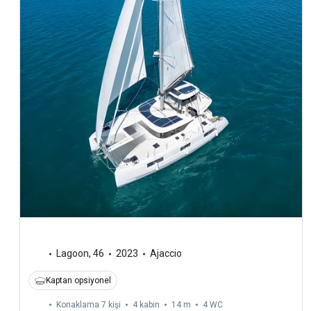
Lagoon
,
46
2023
Ajaccio
Kaptan opsiyonel
Konaklama 7 kişi
4 kabin
14 m
4
WC