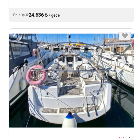
24.636 ₺
En düşük
/
gece