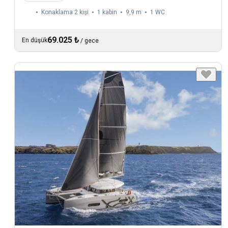
Konaklama 2 kişi
1 kabin
9,9 m
1
WC
69.025 ₺
En düşük
/
gece