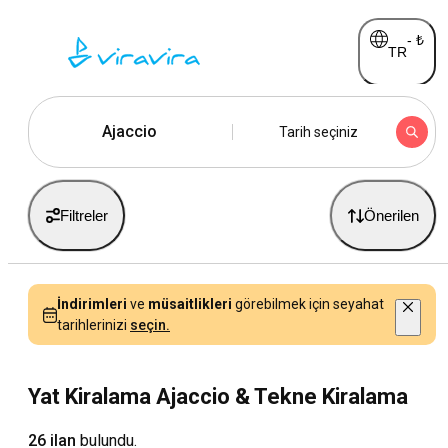
-
₺
TR
Ajaccio
Tarih seçiniz
Filtreler
Önerilen
İndirimleri
ve
müsaitlikleri
görebilmek için seyahat
tarihlerinizi
seçin.
Yat Kiralama Ajaccio & Tekne Kiralama
26 ilan
bulundu.