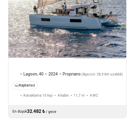
Lagoon
,
40
2024
Propriano
(
Ajaccio: 28,9 km uzaklık
)
Kaptansız
Konaklama 10 kişi
4 kabin
11,7 m
4
WC
32.482 ₺
En düşük
/
gece