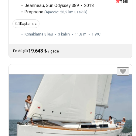
Yeni
Jeanneau
,
Sun Odyssey 389
2018
Propriano
(
Ajaccio: 28,9 km uzaklık
)
Kaptansız
Konaklama 8 kişi
3 kabin
11,8 m
1
WC
19.643 ₺
En düşük
/
gece