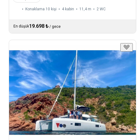
Konaklama 10 kişi
4 kabin
11,4 m
2
WC
19.698 ₺
En düşük
/
gece