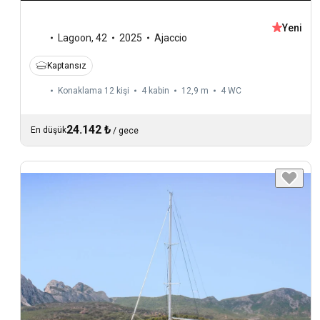
Yeni
Lagoon
,
42
2025
Ajaccio
Kaptansız
Konaklama 12 kişi
4 kabin
12,9 m
4
WC
24.142 ₺
En düşük
/
gece