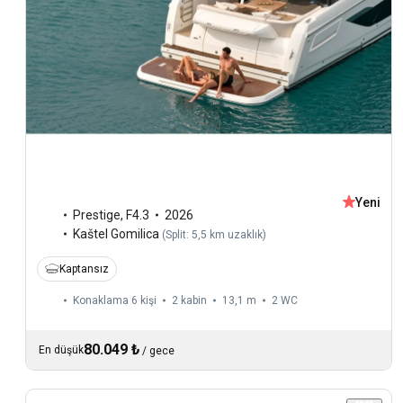
Yeni
Prestige
,
F4.3
2026
Kaštel Gomilica
(
Split: 5,5 km uzaklık
)
Kaptansız
Konaklama 6 kişi
2 kabin
13,1 m
2
WC
80.049 ₺
En düşük
/
gece