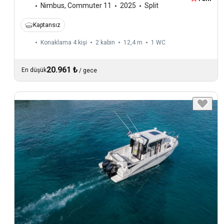
Nimbus
,
Commuter 11
2025
Split
Kaptansız
Konaklama 4 kişi
2 kabin
12,4 m
1
WC
20.961 ₺
En düşük
/
gece