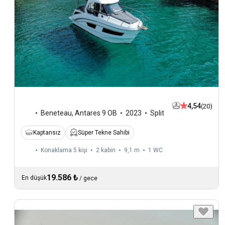
4,54
(20)
Beneteau
,
Antares 9 OB
2023
Split
Kaptansız
Süper Tekne Sahibi
Konaklama 5 kişi
2 kabin
9,1 m
1
WC
19.586 ₺
En düşük
/
gece