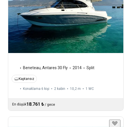
Beneteau
,
Antares 30 Fly
2014
Split
Kaptansız
Konaklama 6 kişi
2 kabin
10,2 m
1
WC
18.761 ₺
En düşük
/
gece