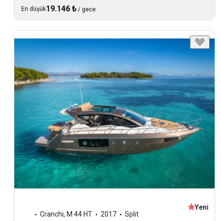
19.146 ₺
En düşük
/
gece
Yeni
Cranchi
,
M 44 HT
2017
Split