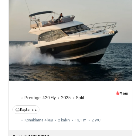
Yeni
Prestige
,
420 Fly
2025
Split
Kaptansız
Konaklama 4 kişi
2 kabin
13,1 m
2
WC