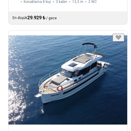
Konaklama 8 kişi
3 kabin
13,3 m
2
WC
29.929 ₺
En düşük
/
gece