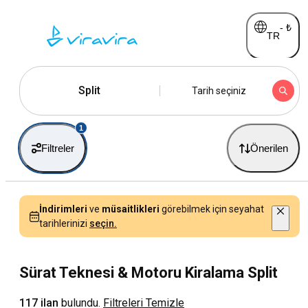
-
₺
TR
Split
Tarih seçiniz
1
Filtreler
Önerilen
İndirimleri
ve
müsaitlikleri
görebilmek için seyahat
tarihlerinizi
seçin.
Sürat Teknesi & Motoru Kiralama Split
117 ilan
bulundu.
Filtreleri Temizle