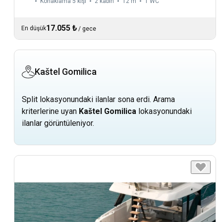
Konaklama 5 kişi
2 kabin
12 m
1
WC
17.055 ₺
En düşük
/
gece
Kaštel Gomilica
Split lokasyonundaki ilanlar sona erdi. Arama
kriterlerine uyan
Kaštel Gomilica
lokasyonundaki
ilanlar görüntüleniyor.