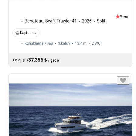
Yeni
Beneteau
,
Swift Trawler 41
2026
Split
Kaptansız
Konaklama 7 kişi
3 kabin
13,4 m
2
WC
37.356 ₺
En düşük
/
gece