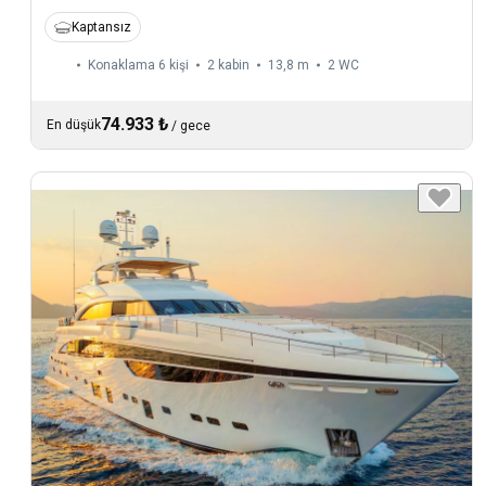
Kaptansız
Konaklama 6 kişi
2 kabin
13,8 m
2
WC
74.933 ₺
En düşük
/
gece