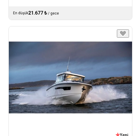
21.677 ₺
En düşük
/
gece
Yeni