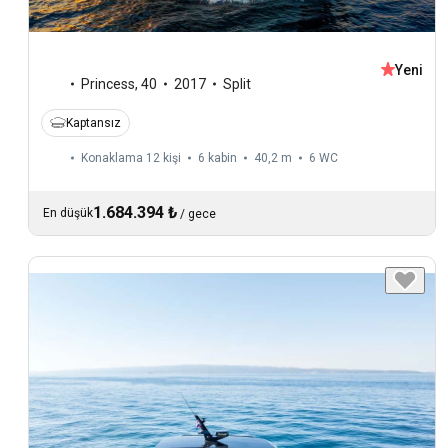
Yeni
Princess
,
40
2017
Split
Kaptansız
Konaklama 12 kişi
6 kabin
40,2 m
6
WC
1.684.394 ₺
En düşük
/
gece