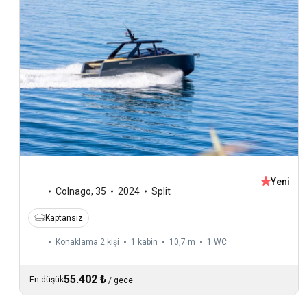
Yeni
Colnago
,
35
2024
Split
Kaptansız
Konaklama 2 kişi
1 kabin
10,7 m
1
WC
55.402 ₺
En düşük
/
gece