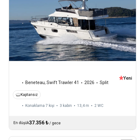
Yeni
Beneteau
,
Swift Trawler 41
2026
Split
Kaptansız
Konaklama 7 kişi
3 kabin
13,4 m
2
WC
37.356 ₺
En düşük
/
gece