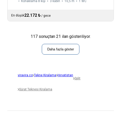
Konaklama 8 kişi
3 kabin
10,5 m
1
WC
22.172 ₺
En düşük
/
gece
117 sonuçtan 21 ilan gösteriliyor.
Daha fazla göster
viravira.co
Tekne Kiralama
Hırvatistan
Split
Sürat Teknesi Kiralama