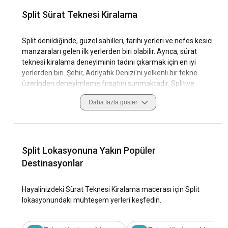
Split Sürat Teknesi Kiralama
Split denildiğinde, güzel sahilleri, tarihi yerleri ve nefes kesici
manzaraları gelen ilk yerlerden biri olabilir. Ayrıca, sürat
teknesi kiralama deneyiminin tadını çıkarmak için en iyi
yerlerden biri. Şehir, Adriyatik Denizi'ni yelkenli bir tekne
üzerinden deneyimleme fırsatını sunmaktadır. Split ve
çevresindeki adalar, gizli koyları ve benzersiz deneyimleri
Daha fazla göster
keşfetmenizi sağlar.
Split, Hırvatistan’ın ikinci büyük şehri ve Dalmasya
Bölgesi’nin yönetim merkezi. Şehir aynı zamanda tarihi
önemiyle de tanınır. Tarihi palaslar, müzeler ve yapılar ile
Split Lokasyonuna Yakın Popüler
çevrili olan bu şehrin deniz kültürü oldukça zengindir.
Destinasyonlar
Makalemizde size Split'teki tekne turunun nasıl bir deneyim
sunabileceğini ve bir kiralık tekne turunun size neler
Hayalinizdeki Sürat Teknesi Kiralama macerası için Split
sunabileceğini anlatacağız.
lokasyonundaki muhteşem yerleri keşfedin.
Neden sürat teknesi kiralama için Split'u
seçmelisiniz?