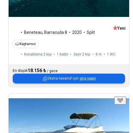
Yeni
Beneteau
,
Barracuda 8
2020
Split
Kaptansız
Konaklama 2 kişi
1 kabin
Seyir 2 kişi
8 m
1
WC
18.156 ₺
En düşük
/
gece
Ekstra tasarruf için
giriş yapın