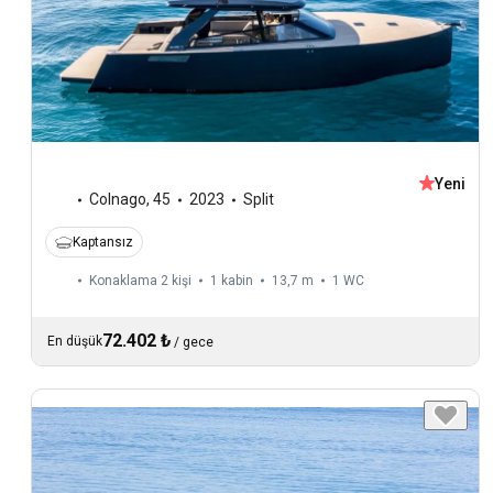
Yeni
Colnago
,
45
2023
Split
Kaptansız
Konaklama 2 kişi
1 kabin
13,7 m
1
WC
72.402 ₺
En düşük
/
gece