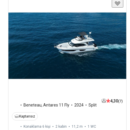
4,30
(7)
Beneteau
,
Antares 11 Fly
2024
Split
Kaptansız
Konaklama 6 kişi
2 kabin
11,2 m
1
WC