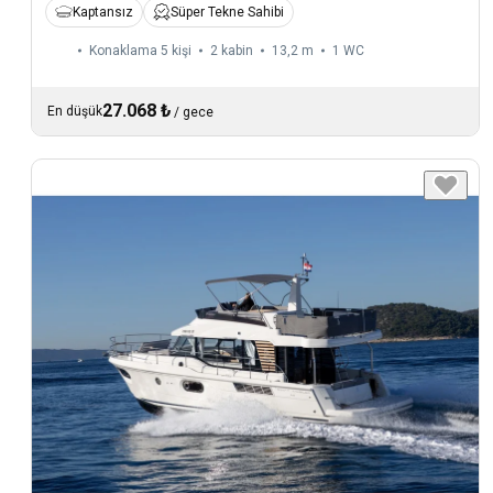
Kaptansız
Süper Tekne Sahibi
Konaklama 5 kişi
2 kabin
13,2 m
1
WC
27.068 ₺
En düşük
/
gece