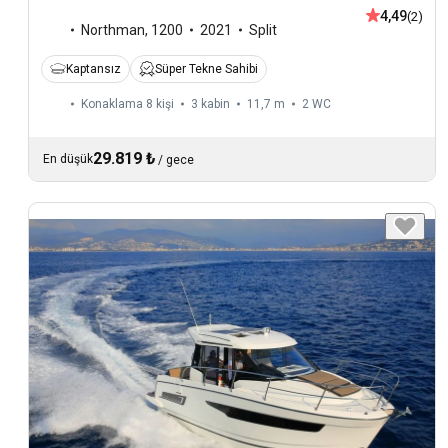
4,49
(2)
Northman
,
1200
2021
Split
Kaptansız
Süper Tekne Sahibi
Konaklama 8 kişi
3 kabin
11,7 m
2
WC
29.819 ₺
En düşük
/
gece