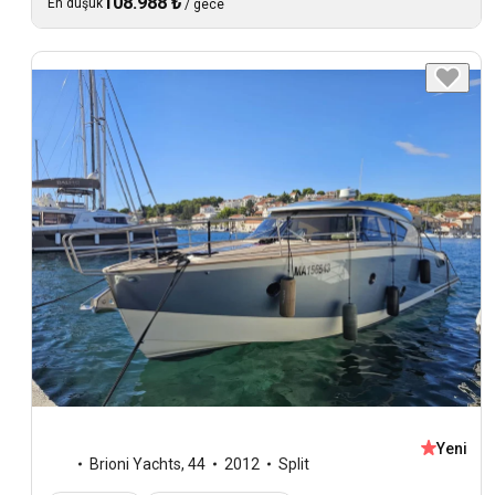
108.988 ₺
En düşük
/
gece
Yeni
Brioni Yachts
,
44
2012
Split