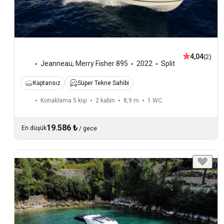
4,04
(2)
Jeanneau
,
Merry Fisher 895
2022
Split
Kaptansız
Süper Tekne Sahibi
Konaklama 5 kişi
2 kabin
8,9 m
1
WC
19.586 ₺
En düşük
/
gece