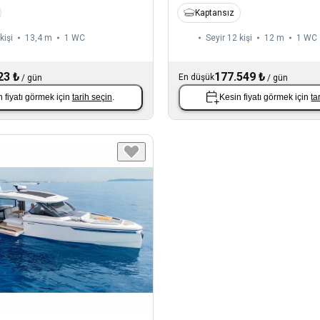
Kaptansız
kişi
13,4 m
1
WC
Seyir 12 kişi
12 m
1
WC
23 ₺
177.549 ₺
En düşük
/
gün
/
gün
 fiyatı görmek için
tarih seçin
.
Kesin fiyatı görmek için
ta