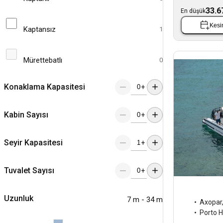
33.6
En düşük
Kesin
Kaptansız
1
Mürettebatlı
0
Konaklama Kapasitesi
+
Kabin Sayısı
+
Seyir Kapasitesi
+
Tuvalet Sayısı
+
Uzunluk
7 m - 34 m
Axopar
Porto H