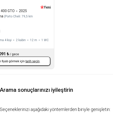
Yeni
,
400 GTO
2025
na
(
Porto Cheli: 79,5 km
a 4 kişi
2 kabin
12 m
1
WC
091 ₺
/
gece
 fiyatı görmek için
tarih seçin
.
Arama sonuçlarınızı iyileştirin
Seçeneklerinizi aşağıdaki yöntemlerden biriyle genişletin: