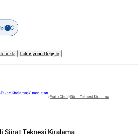
ipi
1
i Temizle
Lokasyonu Değiştir
Tekne Kiralama
Yunanistan
Porto Cheli
Sürat Teknesi Kiralama
li Sürat Teknesi Kiralama