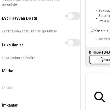
görüntüle
Saxdor
Salami
0
Evcil Hayvan Dostu
uzaklık
)
Kaptansız
Evcil hayvan dostu ilanları görüntüle
Konaklam
0
Lüks İlanlar
134.
En düşük
Lüks ilanları görüntüle
Kesin
Marka
Model
İmkanlar