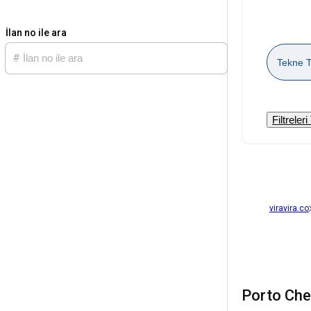
İlan no ile ara
Tekne T
Filtreler
viravira.co
Porto Che