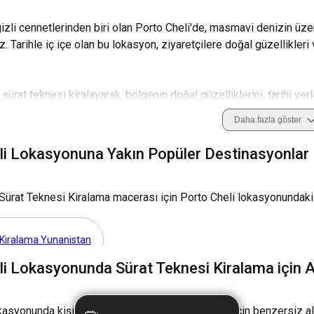
gizli cennetlerinden biri olan Porto Cheli'de, masmavi denizin üz
z. Tarihle iç içe olan bu lokasyon, ziyaretçilere doğal güzellikleri
sürat teknesi kiralayarak, bölgenin doğal güzelliklerini, tarihi yer
 Cheli'de sürat teknesi kiralama konusunda bilmeniz gerekenler, 
Daha fazla göster
ıları bulacaksınız.
li Lokasyonuna Yakın Popüler Destinasyonlar
eknesi kiralama için Porto Cheli'u seçmelisiniz?
, muhteşem plajları ve doyumsuz manzaraları ile Porto Cheli, deniz üzeri
Sürat Teknesi Kiralama macerası için Porto Cheli lokasyonundaki
a, adrenalin ile keşif arasındaki mükemmel dengeyi sağlar.
Kiralama Yunanistan
nasıl gidilir?
li Lokasyonunda Sürat Teknesi Kiralama için A
yla yaklaşık 2,5 saatlik bir mesafede bulunan Porto Cheli'ye ulaşım oldu
llanabilirsiniz.
kasyonunda kişiselleştirilmiş bir deniz deneyimi için benzersiz alt