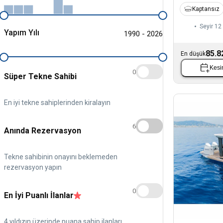
Kaptansız
Seyir 12 
Yapım Yılı
1990 - 2026
85.8
En düşük
Kesin
0
Süper Tekne Sahibi
En iyi tekne sahiplerinden kiralayın
6
Anında Rezervasyon
Tekne sahibinin onayını beklemeden
rezervasyon yapın
0
En İyi Puanlı İlanlar
4 yıldızın üzerinde puana sahip ilanları