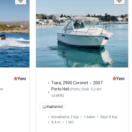
Yeni
Yeni
Tiara
,
2900 Coronet
2007
Porto Heli
km
(
Porto Cheli: 0,2 km
uzaklık
)
Kaptansız
Konaklama 2 kişi
1 kabin
Seyir 8 kişi
9,4 m
1
WC