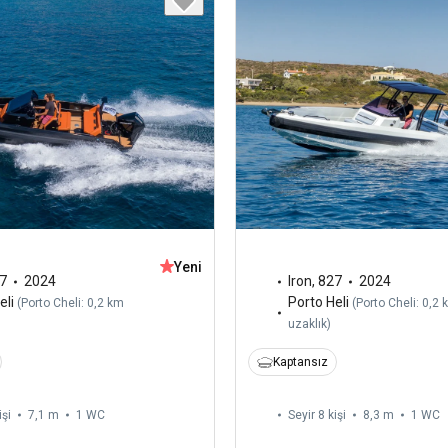
Yeni
7
2024
Iron
,
827
2024
eli
Porto Heli
(
Porto Cheli: 0,2 km
(
Porto Cheli: 0,2 
uzaklık
)
Kaptansız
işi
7,1 m
1
WC
Seyir 8 kişi
8,3 m
1
WC