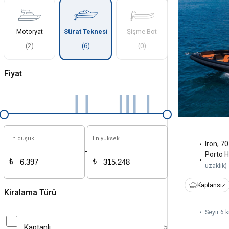
Motoryat
Sürat Teknesi
Şişme Bot
(
2
)
(
6
)
(
0
)
Fiyat
En düşük
En yüksek
Iron
,
70
-
Porto H
₺
₺
uzaklık
)
Kaptansız
Kiralama Türü
Seyir 6 k
Kaptanlı
5