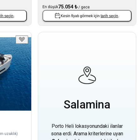
75.054 ₺
En düşük
/
gece
rih seçin
.
Kesin fiyatı görmek için
tarih seçin
.
Salamina
Porto Heli lokasyonundaki ilanlar
sona erdi. Arama kriterlerine uyan
km uzaklık
)