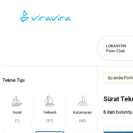
LOKASYON
Şu anda Porto
Tekne Tipi
Sürat Tek
6 ilan
bulundu.
Gulet
Yelkenli
Katamaran
(
1
)
(
57
)
(
40
)