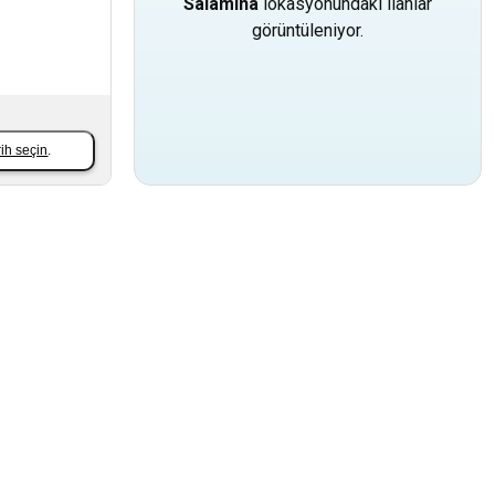
Salamina
lokasyonundaki ilanlar
görüntüleniyor.
rih seçin
.