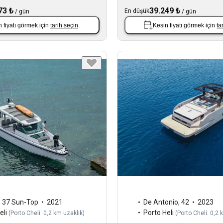
73 ₺
39.249 ₺
En düşük
/
gün
/
gün
 fiyatı görmek için
tarih seçin
.
Kesin fiyatı görmek için
ta
,
37 Sun-Top
2021
De Antonio
,
42
2023
eli
Porto Heli
(
Porto Cheli: 0,2 km uzaklık
)
(
Porto Cheli: 0,2 