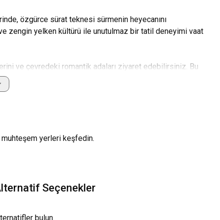
erinde, özgürce sürat teknesi sürmenin heyecanını
 ve zengin yelken kültürü ile unutulmaz bir tatil deneyimi vaat
lerini ve çevredeki romantik adaları ziyaret edebilirsiniz. Bu
bölgeye genel bakış, seyahat ipuçları ve öne çıkan yerler
nde hızla seyahat ederken geniş bir keşif alanı sunar. Burada sürat
 muhteşem yerleri keşfedin.
lternatif Seçenekler
kça kolaydır. Dilerseniz Atina-Piraeus limanından düzenlenen feribot
ernatifler bulun.