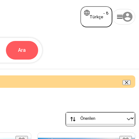
-
₺
Türkçe
Ara