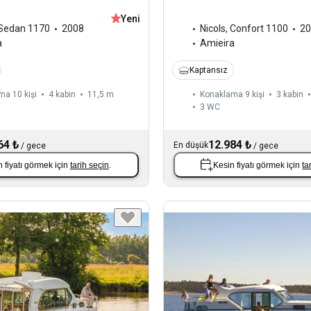
Yeni
Sedan 1170
2008
Nicols
,
Confort 1100
20
a
Amieira
Kaptansız
ma 10 kişi
4 kabin
11,5 m
Konaklama 9 kişi
3 kabin
3
WC
64 ₺
12.984 ₺
En düşük
/
gece
/
gece
 fiyatı görmek için
tarih seçin
.
Kesin fiyatı görmek için
ta