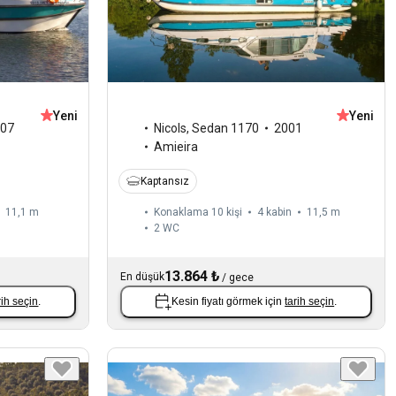
Yeni
Yeni
07
Nicols
,
Sedan 1170
2001
Amieira
Kaptansız
11,1 m
Konaklama 10 kişi
4 kabin
11,5 m
2
WC
13.864 ₺
En düşük
/
gece
rih seçin
.
Kesin fiyatı görmek için
tarih seçin
.