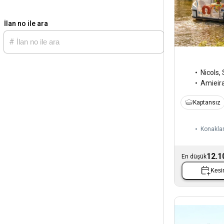
İlan no ile ara
Nicols
,
Amieir
Kaptansız
Konaklam
12.1
En düşük
Kesin