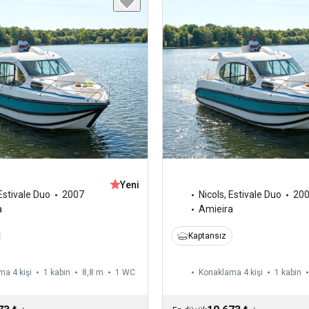
Yeni
Estivale Duo
2007
Nicols
,
Estivale Duo
20
a
Amieira
Kaptansız
a 4 kişi
1 kabin
8,8 m
1
WC
Konaklama 4 kişi
1 kabin