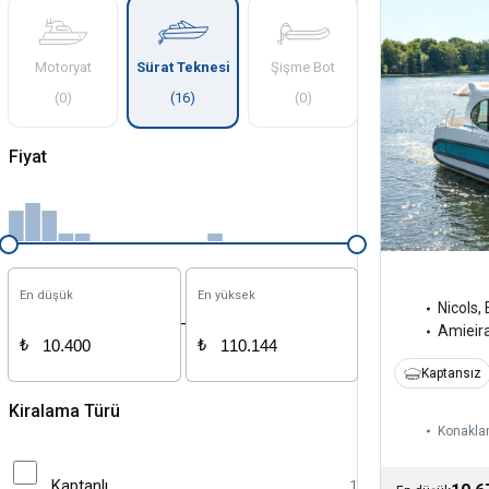
Motoryat
Sürat Teknesi
Şişme Bot
(
0
)
(
16
)
(
0
)
Fiyat
En düşük
En yüksek
Nicols
,
-
Amieir
₺
₺
Kaptansız
Kiralama Türü
Konaklam
Kaptanlı
1