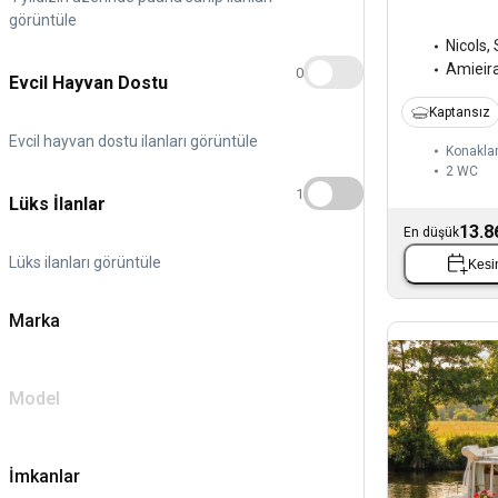
görüntüle
Nicols
,
Amieir
0
Evcil Hayvan Dostu
Kaptansız
Evcil hayvan dostu ilanları görüntüle
Konakla
2
WC
1
Lüks İlanlar
13.8
En düşük
Lüks ilanları görüntüle
Kesin
Marka
Model
İmkanlar