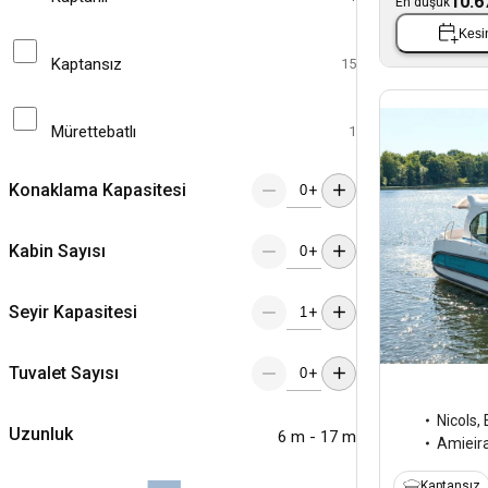
10.6
En düşük
Kesin
Kaptansız
15
Mürettebatlı
1
Konaklama Kapasitesi
+
Kabin Sayısı
+
Seyir Kapasitesi
+
Tuvalet Sayısı
+
Nicols
,
Uzunluk
6 m - 17 m
Amieir
Kaptansız