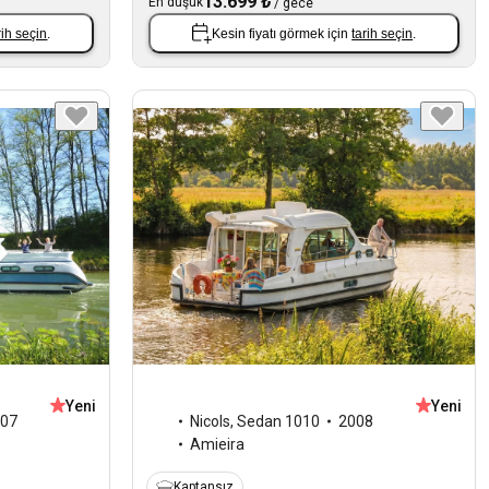
13.699 ₺
En düşük
/
gece
rih seçin
.
Kesin fiyatı görmek için
tarih seçin
.
Yeni
Yeni
07
Nicols
,
Sedan 1010
2008
Amieira
Kaptansız