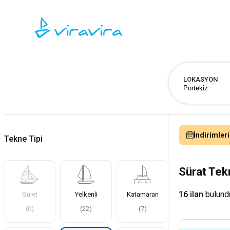
LOKASYON
İndirimleri
Tekne Tipi
Sürat Tek
16 ilan
bulund
Gulet
Yelkenli
Katamaran
(
0
)
(
22
)
(
7
)