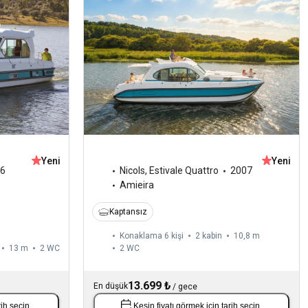
Yeni
Yeni
6
Nicols
,
Estivale Quattro
2007
Amieira
Kaptansız
Konaklama 6 kişi
2 kabin
10,8 m
13 m
2
WC
2
WC
13.699 ₺
En düşük
/
gece
rih seçin
.
Kesin fiyatı görmek için
tarih seçin
.