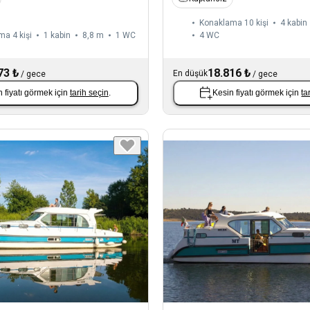
Konaklama 10 kişi
4 kabin
a 4 kişi
1 kabin
8,8 m
1
WC
4
WC
73 ₺
18.816 ₺
En düşük
/
gece
/
gece
 fiyatı görmek için
tarih seçin
.
Kesin fiyatı görmek için
ta