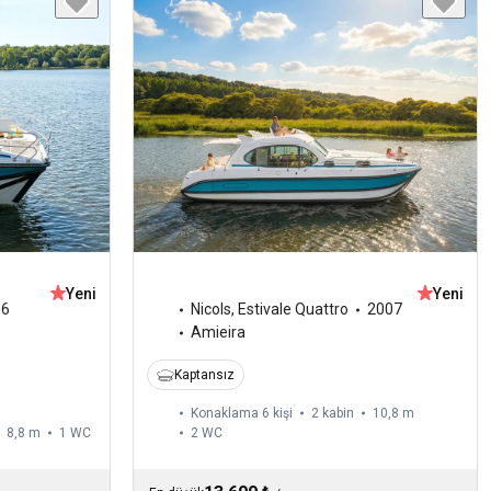
Yeni
Yeni
06
Nicols
,
Estivale Quattro
2007
Amieira
Kaptansız
Konaklama 6 kişi
2 kabin
10,8 m
8,8 m
1
WC
2
WC