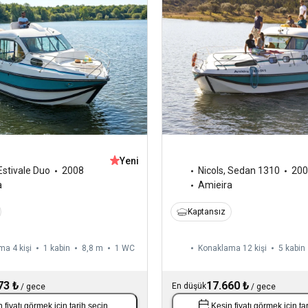
Yeni
Estivale Duo
2008
Nicols
,
Sedan 1310
200
a
Amieira
Kaptansız
a 4 kişi
1 kabin
8,8 m
1
WC
Konaklama 12 kişi
5 kabin
73 ₺
17.660 ₺
En düşük
/
gece
/
gece
 fiyatı görmek için
tarih seçin
.
Kesin fiyatı görmek için
ta