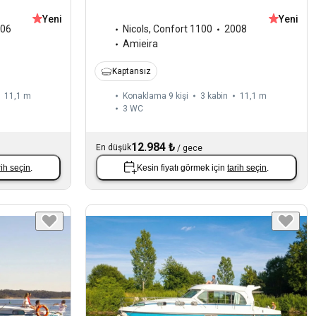
Yeni
Yeni
06
Nicols
,
Confort 1100
2008
Amieira
Kaptansız
11,1 m
Konaklama 9 kişi
3 kabin
11,1 m
3
WC
12.984 ₺
En düşük
/
gece
rih seçin
.
Kesin fiyatı görmek için
tarih seçin
.