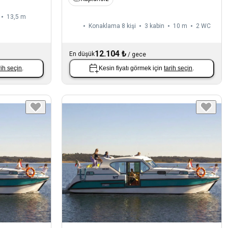
13,5 m
Konaklama 8 kişi
3 kabin
10 m
2
WC
12.104 ₺
En düşük
/
gece
rih seçin
.
Kesin fiyatı görmek için
tarih seçin
.