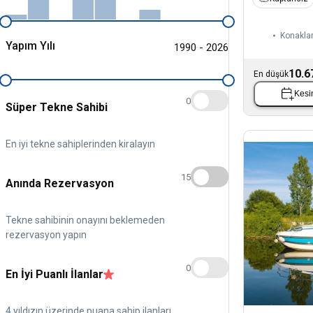
Konaklam
Yapım Yılı
1990 - 2026
10.6
En düşük
Kesin
0
Süper Tekne Sahibi
En iyi tekne sahiplerinden kiralayın
15
Anında Rezervasyon
Tekne sahibinin onayını beklemeden
rezervasyon yapın
0
En İyi Puanlı İlanlar
4 yıldızın üzerinde puana sahip ilanları