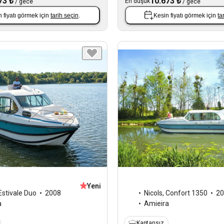
73 ₺
10.673 ₺
En düşük
/
gece
/
gece
 fiyatı görmek için
tarih seçin
.
Kesin fiyatı görmek için
ta
Yeni
Estivale Duo
2008
Nicols
,
Confort 1350
20
a
Amieira
Kaptansız