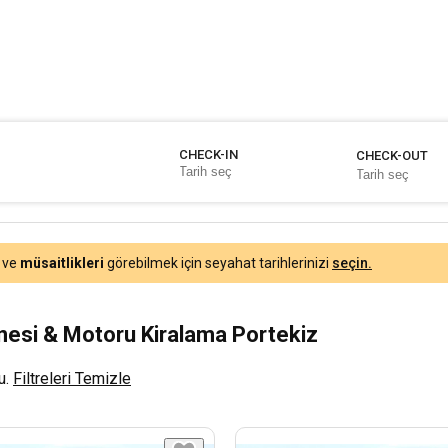
CHECK-IN
CHECK-OUT
ve
müsaitlikleri
görebilmek için seyahat tarihlerinizi
seçin.
nesi & Motoru Kiralama Portekiz
u.
Filtreleri Temizle