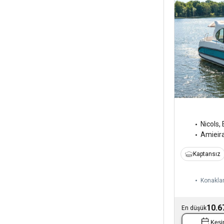
Nicols
,
Amieir
Kaptansız
Konaklam
10.6
En düşük
Kesin