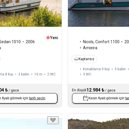
Yeni
Sedan 1010
2006
Nicols
,
Confort 1100
20
a
Amieira
Kaptansız
Konaklama 9 kişi
3 kabin
a 8 kişi
3 kabin
10 m
2
WC
3
WC
04 ₺
12.984 ₺
En düşük
/
gece
/
gece
 fiyatı görmek için
tarih seçin
.
Kesin fiyatı görmek için
ta