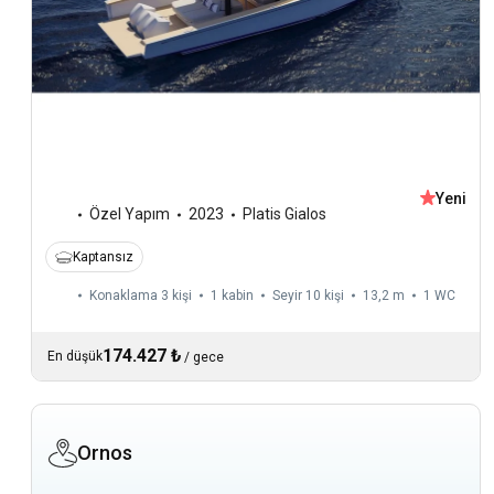
Yeni
Özel Yapım
2023
Platis Gialos
Kaptansız
Konaklama 3 kişi
1 kabin
Seyir 10 kişi
13,2 m
1
WC
174.427 ₺
En düşük
/
gece
Ornos