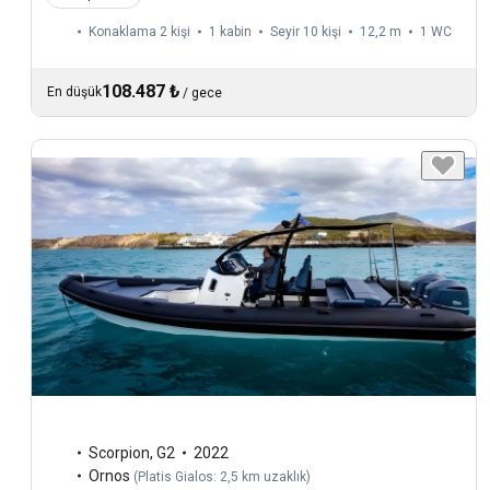
Konaklama 2 kişi
1 kabin
Seyir 10 kişi
12,2 m
1
WC
108.487 ₺
En düşük
/
gece
Scorpion
,
G2
2022
Ornos
(
Platis Gialos: 2,5 km uzaklık
)