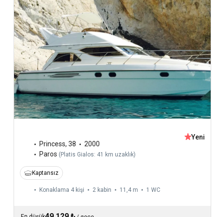
Yeni
Princess
,
38
2000
Paros
(
Platis Gialos: 41 km uzaklık
)
Kaptansız
Konaklama 4 kişi
2 kabin
11,4 m
1
WC
49.129 ₺
En düşük