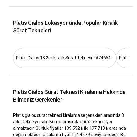
en iyi zamanlardır. Yoğun olmayan bu dönemlerde tekne
kiralayarak Platis Gialos'un güzelliklerini keşfetmek hem
daha huzurlu hem de daha ekonomik olacaktır.
Platis Gialos Lokasyonunda Popüler Kiralık
Platis Gialos lokasyonunda hava ve seyir koşulları
Sürat Tekneleri
nasıldır?
Platis Gialos'ta yaz ayları sıcak ve kuru geçerken, kış ayları
ılımandır. Yaz aylarında rüzgarlar öğleden sonra esmeye
Platis Gialos 13.2m Kiralık Sürat Teknesi - #24654
Platis Gi
başlar. Seyir koşulları genellikle güvenli ve konfordur. Rüzgar,
dalga ve hava durumu hakkında güncel bilgiler için yerel
marinalar ve hava durumu siteleri takip edilebilir.
Platis Gialos lokasyonunun tarihi ve kültürü nasıl
Platis Gialos Sürat Teknesi Kiralama Hakkında
keşfedilir?
Bilmeniz Gerekenler
Platis Gialos, Mykonos'un tarihi ve kültürel özelliklerini
yansıtır. Mykonos'un tipik tarzını ve tarihini merak
Platis gialos sürat teknesi kiralama seçenekleri arasında 3
ediyorsanız, yakındaki Chora köyünü ziyaret edebilirsiniz.
adet tekne yer alır. Bunlar arasında sürat teknesi yer
Ayrıca, yerel mutfakta deniz ürünlerinin yanı sıra tipik Yunan
almaktadır. Günlük fiyatlar 139.552 ₺ ile 197.713 ₺ arasında
yemeklerini de tatmanız önerilir.
değişmektedir. Ortalama fiyat 174.427 ₺ seviyesindedir. Bu