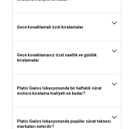
ekipmanları, mayo ve uygun ayakkabılarınızı almayı
unutmayın. Ayrıca su ve atıştırmalıklar da seyahatiniz
boyunca işinize yarayabilir.
Gece konaklamalı özel kiralamalar
Gece konaklamasız özel saatlik ve günlük
kiralamalar
Platis Gialos lokasyonunda bir haftalık sürat
motoru kiralama maliyeti ne kadar?
Platis Gialos lokasyonunda popüler sürat teknesi
markaları nelerdir?