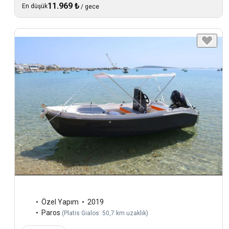
11.969 ₺
En düşük
/
gece
Özel Yapım
2019
Paros
(
Platis Gialos: 50,7 km uzaklık
)