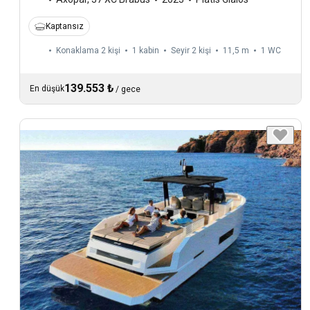
Kaptansız
Konaklama 2 kişi
1 kabin
Seyir 2 kişi
11,5 m
1
WC
139.553 ₺
En düşük
/
gece