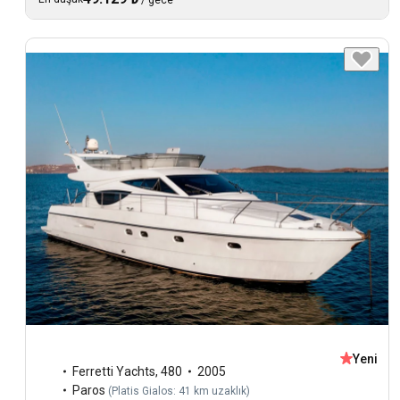
/
gece
Yeni
Ferretti Yachts
,
480
2005
Paros
(
Platis Gialos: 41 km uzaklık
)