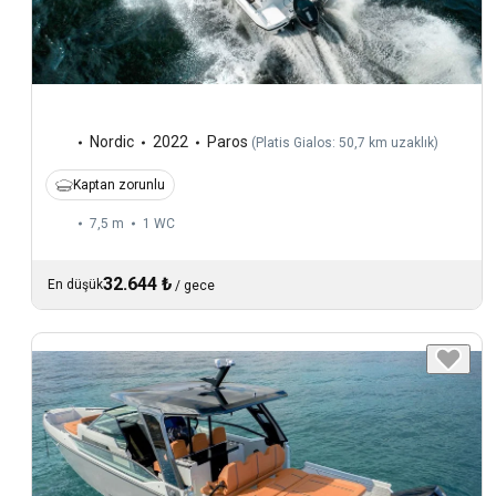
Nordic
2022
Paros
(
Platis Gialos: 50,7 km uzaklık
)
Kaptan zorunlu
7,5 m
1
WC
32.644 ₺
En düşük
/
gece