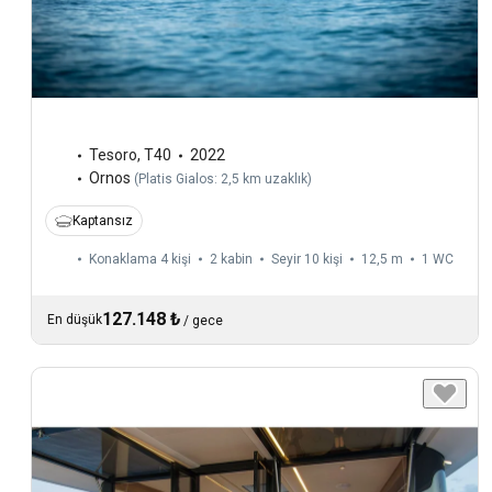
Tesoro
,
T40
2022
Ornos
(
Platis Gialos: 2,5 km uzaklık
)
Kaptansız
Konaklama 4 kişi
2 kabin
Seyir 10 kişi
12,5 m
1
WC
127.148 ₺
En düşük
/
gece