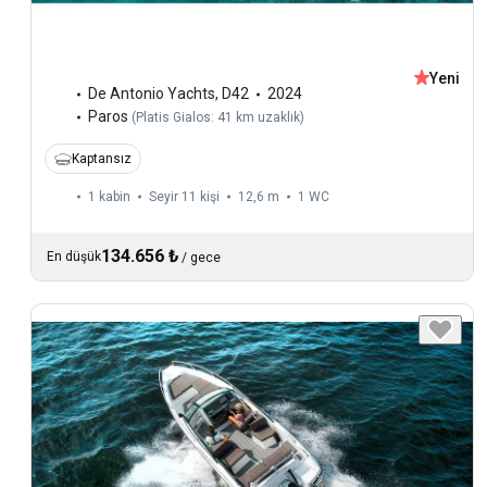
Yeni
De Antonio Yachts
,
D42
2024
Paros
(
Platis Gialos: 41 km uzaklık
)
Kaptansız
1 kabin
Seyir 11 kişi
12,6 m
1
WC
134.656 ₺
En düşük
/
gece