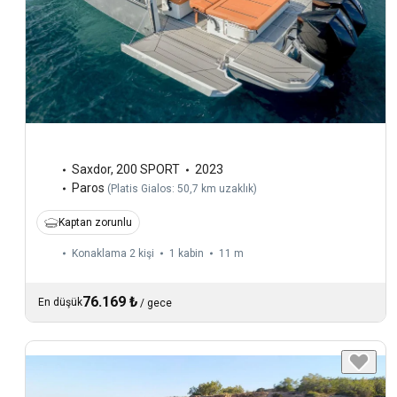
Saxdor
,
200 SPORT
2023
Paros
(
Platis Gialos: 50,7 km uzaklık
)
Kaptan zorunlu
Konaklama 2 kişi
1 kabin
11 m
76.169 ₺
En düşük
/
gece