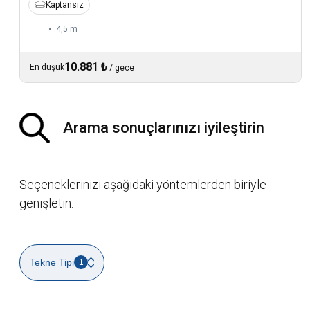
Kaptansız
4,5 m
10.881 ₺
En düşük
/
gece
Arama sonuçlarınızı iyileştirin
Seçeneklerinizi aşağıdaki yöntemlerden biriyle
genişletin:
Tekne Tipi
1