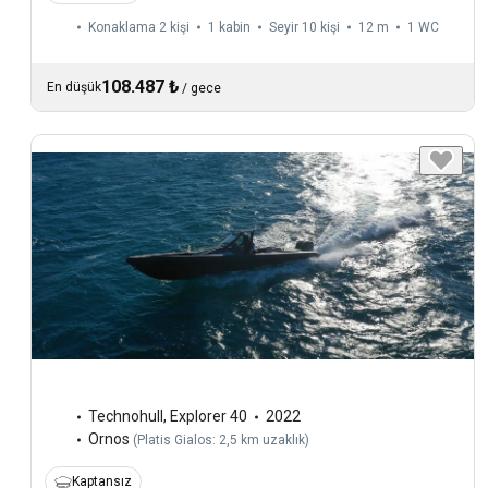
Konaklama 2 kişi
1 kabin
Seyir 10 kişi
12 m
1
WC
108.487 ₺
En düşük
/
gece
Technohull
,
Explorer 40
2022
Ornos
(
Platis Gialos: 2,5 km uzaklık
)
Kaptansız