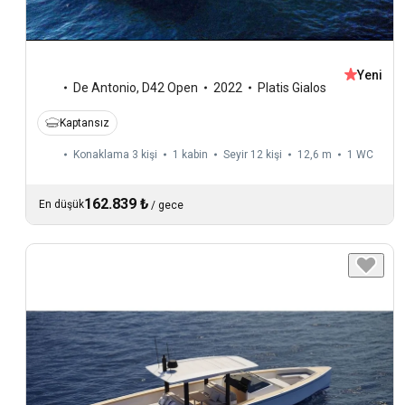
Yeni
De Antonio
,
D42 Open
2022
Platis Gialos
Kaptansız
Konaklama 3 kişi
1 kabin
Seyir 12 kişi
12,6 m
1
WC
162.839 ₺
En düşük
/
gece