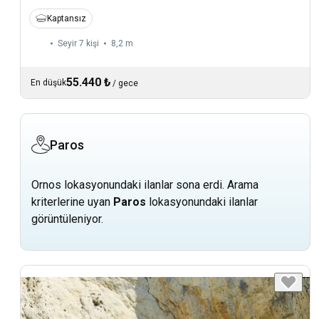
Kaptansız
Seyir 7 kişi
8,2 m
55.440 ₺
En düşük
/
gece
Paros
Ornos lokasyonundaki ilanlar sona erdi. Arama
kriterlerine uyan
Paros
lokasyonundaki ilanlar
görüntüleniyor.