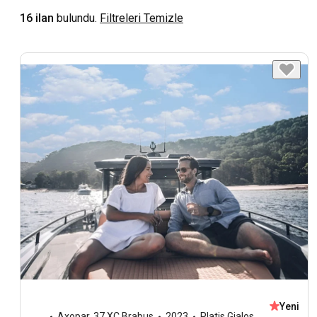
16 ilan
bulundu.
Filtreleri Temizle
Yeni
Axopar
,
37 XC Brabus
2023
Platis Gialos