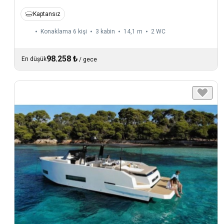
Kaptansız
Konaklama 6 kişi
3 kabin
14,1 m
2
WC
98.258 ₺
En düşük
/
gece