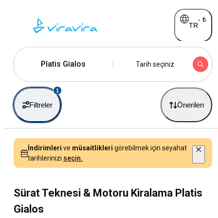
-
₺
TR
Platis Gialos
Tarih seçiniz
1
Filtreler
Önerilen
İndirimleri
ve
müsaitlikleri
görebilmek için seyahat
tarihlerinizi
seçin.
Sürat Teknesi & Motoru Kiralama Platis
Gialos