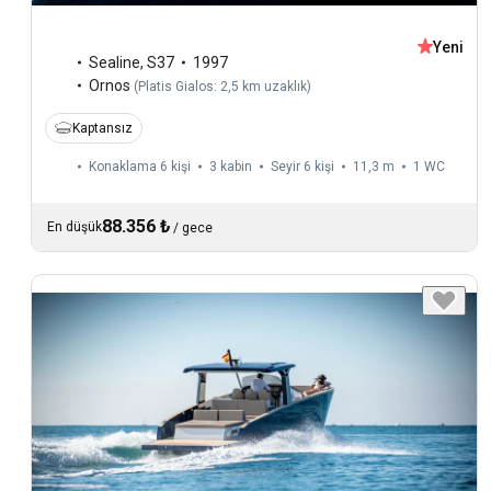
Yeni
Sealine
,
S37
1997
Ornos
(
Platis Gialos: 2,5 km uzaklık
)
Kaptansız
Konaklama 6 kişi
3 kabin
Seyir 6 kişi
11,3 m
1
WC
88.356 ₺
En düşük
/
gece