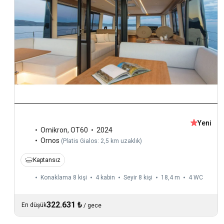
Yeni
Omikron
,
OT60
2024
Ornos
(
Platis Gialos: 2,5 km uzaklık
)
Kaptansız
Konaklama 8 kişi
4 kabin
Seyir 8 kişi
18,4 m
4
WC
322.631 ₺
En düşük
/
gece