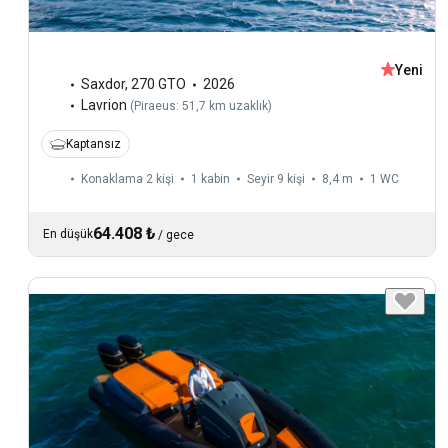
Yeni
Saxdor
,
270 GTO
2026
Lavrion
(
Piraeus: 51,7 km uzaklık
)
Kaptansız
Konaklama 2 kişi
1 kabin
Seyir 9 kişi
8,4 m
1
WC
64.408 ₺
En düşük
/
gece