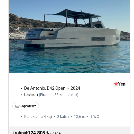
Yeni
De Antonio
,
D42 Open
2024
Lavrion
(
Piraeus: 53 km uzaklık
)
Kaptansız
Konaklama 4 kişi
2 kabin
12,6 m
1
WC
124.805 ₺
En düşük
/
gece