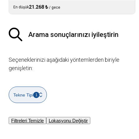
21.268 ₺
En düşük
/
gece
Arama sonuçlarınızı iyileştirin
Seçeneklerinizi aşağıdaki yöntemlerden biriyle
genişletin:
Tekne Tipi
1
Filtreleri Temizle
Lokasyonu Değiştir