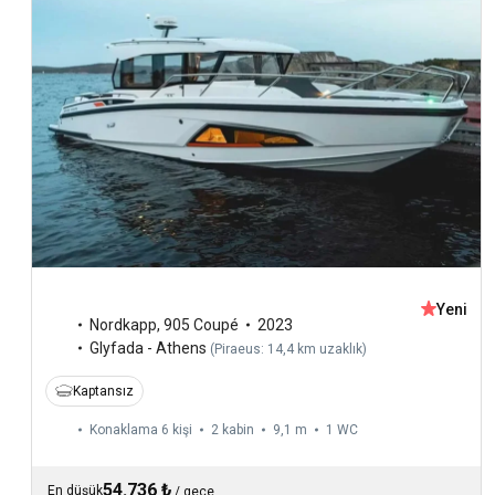
Yeni
Nordkapp
,
905 Coupé
2023
Glyfada - Athens
(
Piraeus: 14,4 km uzaklık
)
Kaptansız
Konaklama 6 kişi
2 kabin
9,1 m
1
WC
54.736 ₺
En düşük
/
gece