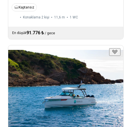
Kaptansız
Konaklama 2 kişi
11,6 m
1
WC
91.776 ₺
En düşük
/
gece