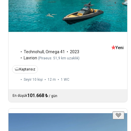
Yeni
Technohull
,
Omega 41
2023
Lavrion
(
Piraeus: 51,9 km uzaklık
)
Kaptansız
Seyir 10 kişi
12 m
1
WC
101.668 ₺
En düşük
/
gün