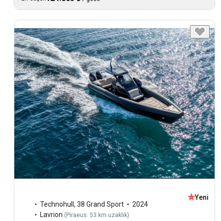
Yeni
Technohull
,
38 Grand Sport
2024
Lavrion
(
Piraeus: 53 km uzaklık
)