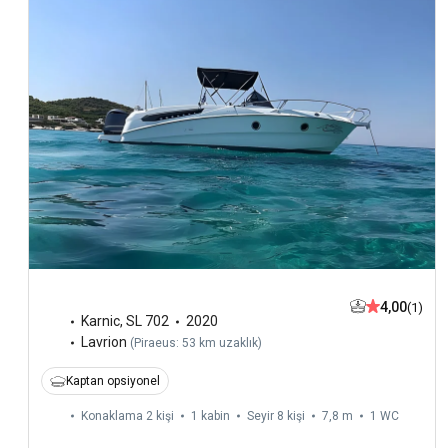
4,00
(1)
Karnic
,
SL 702
2020
Lavrion
(
Piraeus: 53 km uzaklık
)
Kaptan opsiyonel
Konaklama 2 kişi
1 kabin
Seyir 8 kişi
7,8 m
1
WC