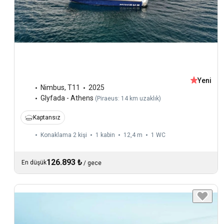
Yeni
Nimbus
,
T11
2025
Glyfada - Athens
(
Piraeus: 14 km uzaklık
)
Kaptansız
Konaklama 2 kişi
1 kabin
12,4 m
1
WC
126.893 ₺
En düşük
/
gece