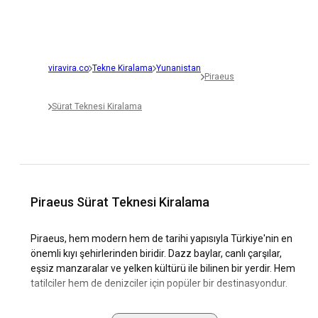
viravira.co
Tekne Kiralama
Yunanistan
Piraeus
Sürat Teknesi Kiralama
Piraeus Sürat Teknesi Kiralama
Piraeus, hem modern hem de tarihi yapısıyla Türkiye'nin en
önemli kıyı şehirlerinden biridir. Dazz baylar, canlı çarşılar,
eşsiz manzaralar ve yelken kültürü ile bilinen bir yerdir. Hem
tatilciler hem de denizciler için popüler bir destinasyondur.
Sizi Türkiye'nin kalbi ve ruhu olan bu eşsiz şehir hakkında