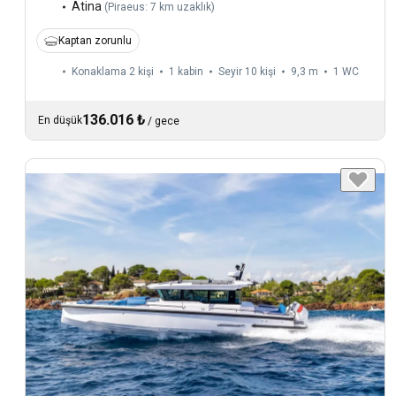
Atina
(
Piraeus: 7 km uzaklık
)
Kaptan zorunlu
Konaklama 2 kişi
1 kabin
Seyir 10 kişi
9,3 m
1
WC
136.016 ₺
En düşük
/
gece