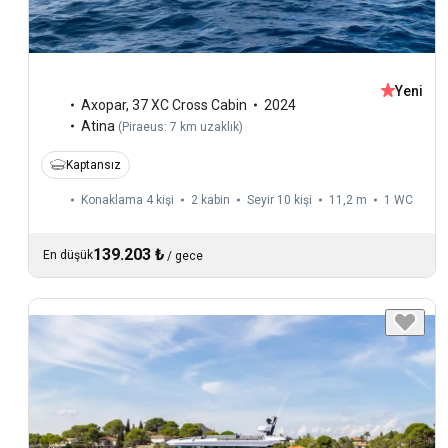
Yeni
Axopar
,
37 XC Cross Cabin
2024
Atina
(
Piraeus: 7 km uzaklık
)
Kaptansız
Konaklama 4 kişi
2 kabin
Seyir 10 kişi
11,2 m
1
WC
139.203 ₺
En düşük
/
gece