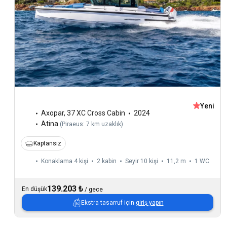
Yeni
Axopar
,
37 XC Cross Cabin
2024
Atina
(
Piraeus: 7 km uzaklık
)
Kaptansız
Konaklama 4 kişi
2 kabin
Seyir 10 kişi
11,2 m
1
WC
139.203 ₺
En düşük
/
gece
Ekstra tasarruf için
giriş yapın