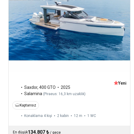
Yeni
Saxdor
,
400 GTO
2025
Salamina
(
Piraeus: 16,3 km uzaklık
)
Kaptansız
Konaklama 4 kişi
2 kabin
12 m
1
WC
134.807 ₺
En düşük
/
gece