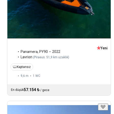
Yeni
Panamera
,
PY90
2022
Lavrion
(
Piraeus: 51,9 km uzaklık
)
Kaptansız
9,6 m
1
WC
57.154 ₺
En düşük
/
gece