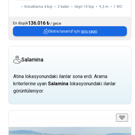
Konaklama 4 kişi
2 kabin
Seyir 10 kişi
9,3 m
1
WC
136.016 ₺
En düşük
/
gece
Ekstra tasarruf için
giriş yapın
Salamina
Atina lokasyonundaki ilanlar sona erdi. Arama
kriterlerine uyan
Salamina
lokasyonundaki ilanlar
görüntüleniyor.