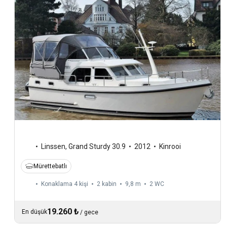
Linssen
,
Grand Sturdy 30.9
2012
Kinrooi
Mürettebatlı
Konaklama 4 kişi
2 kabin
9,8 m
2
WC
19.260 ₺
En düşük
/
gece