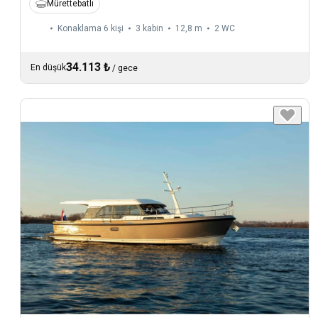
Mürettebatlı
Konaklama 6 kişi
3 kabin
12,8 m
2
WC
34.113 ₺
En düşük
/
gece