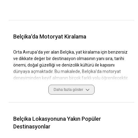
Belçika'da Motoryat Kiralama
Orta Avrupa'da yer alan Belçika, yat kiralama için benzersiz
ve dikkate değer bir destinasyon olmasının yanı sıra, tarihi
önemi, doğal güzelliği ve denizcilik kültürü ile kapısını
dünyaya açmaktadır. Bu makalede, Belçika'da motoryat
deneyiminden keyif almanın birçok farklı yolu öğrenilecektir.
İkinci bölümde ise, bölge ve farklı kiralama dönemleri
Daha fazla göster
hakkında bilgi vererek, motoryat kiralamayı eşsiz, benzersiz
ve dikkat çekici kılacak yolları keşfedeceğiz.
Neden motoryat kiralama için Belçika'yı
Belçika Lokasyonuna Yakın Popüler
seçmelisiniz?
Destinasyonlar
Belçika'da motoryat kiralamanın özelliği, hem tarihi şehirlere
hem de doğal güzelliği olan alanlara yakın kıyılardan oluşur.