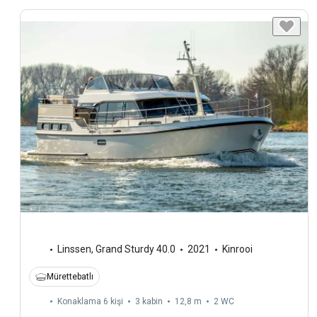
Linssen
,
Grand Sturdy 40.0
2021
Kinrooi
Mürettebatlı
Konaklama 6 kişi
3 kabin
12,8 m
2
WC