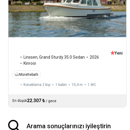
Yeni
Linssen
,
Grand Sturdy 35.0 Sedan
2026
Kinrooi
Mürettebatlı
Konaklama 2 kişi
1 kabin
10,4 m
1
WC
22.307 ₺
En düşük
/
gece
Arama sonuçlarınızı iyileştirin