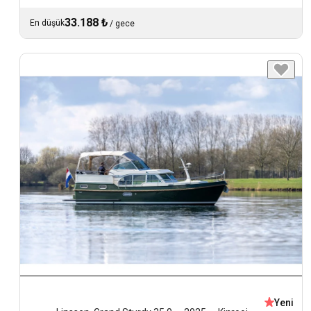
33.188 ₺
En düşük
/
gece
Yeni