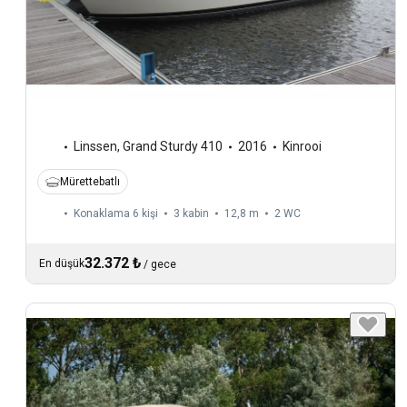
Linssen
,
Grand Sturdy 410
2016
Kinrooi
Mürettebatlı
Konaklama 6 kişi
3 kabin
12,8 m
2
WC
32.372 ₺
En düşük
/
gece