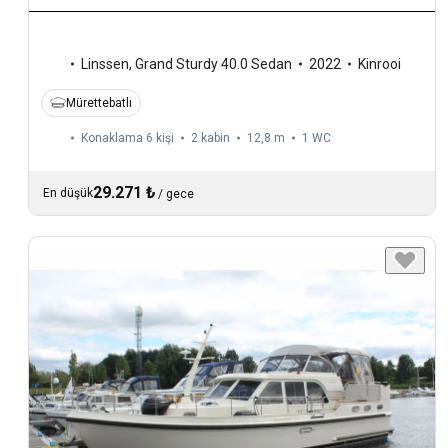
Linssen
,
Grand Sturdy 40.0 Sedan
2022
Kinrooi
Mürettebatlı
Konaklama 6 kişi
2 kabin
12,8 m
1
WC
29.271 ₺
En düşük
/
gece