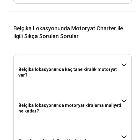
Belçika lokasyonunda mürettebatlı mı yoksa
mürettebatsız mı motoryat kiralamalıyım?
Belçika Lokasyonunda Motoryat Charter ile
Mürettebatlı bir motoryat, size daha fazla zaman ve rahatlık
ilgili Sıkça Sorulan Sorular
sağlar. Mürettebat, seyahatiniz boyunca ihtiyaçlarınızı
karşılar ve siz tatilin keyfini çıkarabilirsiniz.
Belçika lokasyonunda motoryat kiralamak için
hangi lisansa ihtiyacım var?
Belçika lokasyonunda kaç tane kiralık motoryat
var?
Belçika'da motoryat kiralamak için belirli bir lisansa
ihtiyacınız olabilir. Bu lisans gereksinimleri, kiralanacak
teknenin boyutu ve tipine göre değişiklik gösterebilir.
Belçika lokasyonunda motoryat kiralama maliyeti
Belçika lokasyonunda motoryat kiralamak için
ne kadar?
yanınıza neler almalısınız?
Yolculuğa çıkmadan önce yanınıza kişisel eşyalarınızı, rahat
bir giysi ve ayakkabı çifti, güneş kremi, şapka ve güneş
gözlüğünü almayı unutmayın.