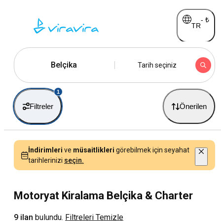
-
₺
TR
Belçika
Tarih seçiniz
1
Filtreler
Önerilen
İndirimleri
ve
müsaitlikleri
görebilmek için seyahat
tarihlerinizi
seçin.
Motoryat Kiralama Belçika & Charter
9 ilan
bulundu.
Filtreleri Temizle