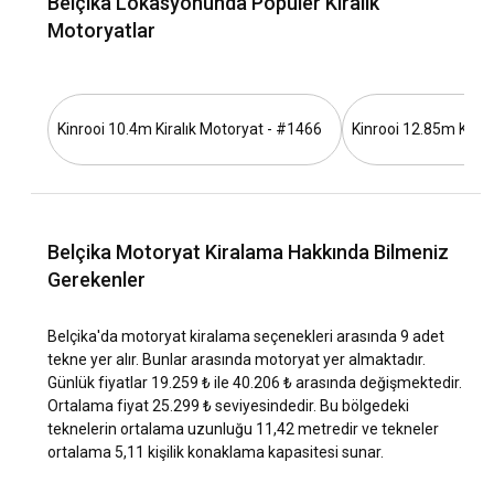
Belçika Lokasyonunda Popüler Kiralık
nasıldır?
Motoryatlar
Belçika'nın deniz ve hava koşulları genellikle ılımandır. Yaz
ayları boyunca hava sıcaklıkları genellikle 20-25°C arasında
değişir ve bu da yat seyir koşulları için mükemmeldir.
Kinrooi 10.4m Kiralık Motoryat - #1466
Kinrooi 12.85m Kiral
Belçika lokasyonunun tarihi ve kültürü nasıl
keşfedilir?
Kültür ve tarihini keşfederken, aynı zamanda Belçika'nın
özgün mutfağını da deneyimleyebilirsiniz. Belçika'nın tarihi
Belçika Motoryat Kiralama Hakkında Bilmeniz
şehirlerini gezerken, bu mutfağın eşsiz lezzetlerini tatma
Gerekenler
fırsatı bulabilirsiniz.
Belçika'da motoryat kiralama seçenekleri arasında 9 adet
Belçika bölgesindeki en popüler turistik yerler ve
tekne yer alır. Bunlar arasında motoryat yer almaktadır.
açık hava etkinlikleri nelerdir?
Günlük fiyatlar 19.259 ₺ ile 40.206 ₺ arasında değişmektedir.
Ortalama fiyat 25.299 ₺ seviyesindedir. Bu bölgedeki
Belçika'da kıyılarda yürüyüş, bisiklet turları, dalış ve rüzgar
teknelerin ortalama uzunluğu 11,42 metredir ve tekneler
sörfü gibi birçok açık hava etkinliği bulunmaktadır.
ortalama 5,11 kişilik konaklama kapasitesi sunar.
Belçika lokasyonundaki en iyi marinalar ve