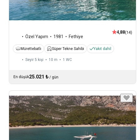
4,88
(14)
Özel Yapım
1981
Fethiye
Mürettebatlı
Süper Tekne Sahibi
Yakıt dahil
Seyir 5 kişi
10 m
1
WC
25.021 ₺
En düşük
/
gün