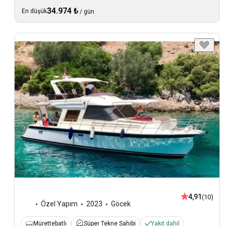
34.974 ₺
En düşük
/
gün
4,91
(10)
Özel Yapım
2023
Göcek
Mürettebatlı
Süper Tekne Sahibi
Yakıt dahil