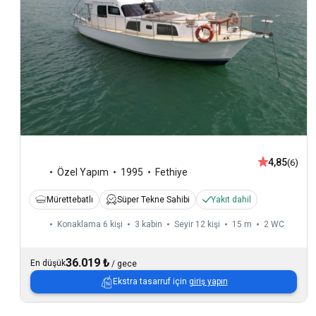
4,85
(6)
Özel Yapım
1995
Fethiye
Mürettebatlı
Süper Tekne Sahibi
Yakıt dahil
Konaklama 6 kişi
3 kabin
Seyir 12 kişi
15 m
2
WC
36.019 ₺
En düşük
/
gece
Ekstra tasarruf için
giriş yapın