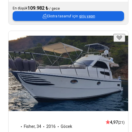
109.982 ₺
En düşük
/
gece
Ekstra tasarruf için
giriş yapın
4,97
(21)
Fisher
,
34
2016
Göcek