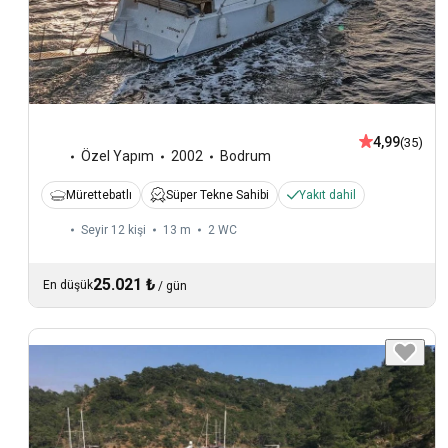
4,99
(35)
Özel Yapım
2002
Bodrum
Mürettebatlı
Süper Tekne Sahibi
Yakıt dahil
Seyir 12 kişi
13 m
2
WC
25.021 ₺
En düşük
/
gün