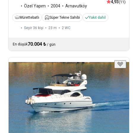
4,93
(11)
Özel Yapım
2004
Arnavutköy
Mürettebatlı
Süper Tekne Sahibi
Yakıt dahil
Seyir 36 kişi
23 m
2
WC
70.004 ₺
En düşük
/
gün