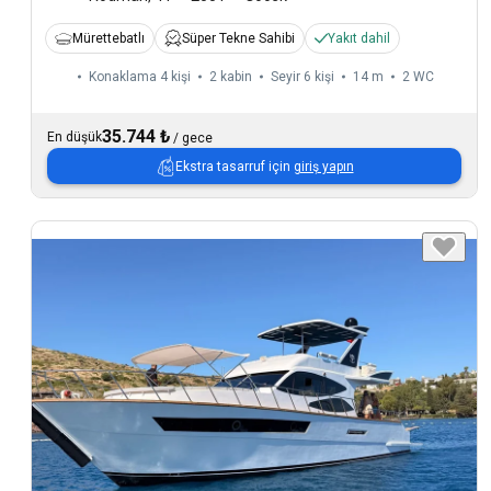
Mürettebatlı
Süper Tekne Sahibi
Yakıt dahil
Konaklama 4 kişi
2 kabin
Seyir 6 kişi
14 m
2
WC
35.744 ₺
En düşük
/
gece
Ekstra tasarruf için
giriş yapın