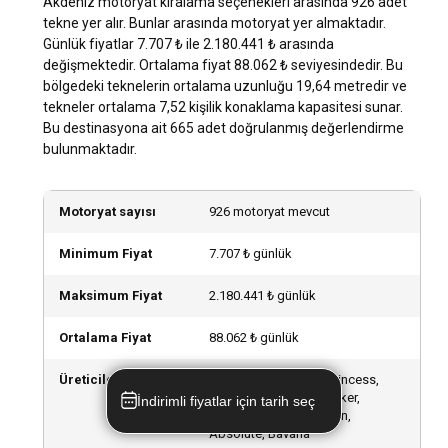
Akdeniz motoryat kiralama seçenekleri arasında 926 adet
düzeyiniz burada belirleyici olmalıdır.
tekne yer alır. Bunlar arasında motoryat yer almaktadır.
Günlük fiyatlar 7.707 ₺ ile 2.180.441 ₺ arasında
Akdeniz lokasyonunda mürettebatlı mı yoksa
değişmektedir. Ortalama fiyat 88.062 ₺ seviyesindedir. Bu
mürettebatsız mı motoryat kiralamalıyım?
bölgedeki teknelerin ortalama uzunluğu 19,64 metredir ve
tekneler ortalama 7,52 kişilik konaklama kapasitesi sunar.
Mürettebatlı motoryat kiralama, Akdeniz'de lüks ve rahat bir
Bu destinasyona ait 665 adet doğrulanmış değerlendirme
deneyim sunar. Profesyonel mürettebat tarafından sunulan
bulunmaktadır.
kişiselleştirilmiş hizmetlerle deneyiminizi daha da özel hale
getirebilirsiniz.
Motoryat sayısı
926 motoryat mevcut
Akdeniz lokasyonunda motoryat kiralamak için
hangi lisansa ihtiyacım var?
Minimum Fiyat
7.707 ₺ günlük
Akdeniz'de kaptansız motoryat kiralamak için genellikle bir
Maksimum Fiyat
2.180.441 ₺ günlük
tekne ehliyetine ihtiyaç duyulmaktadır. Ancak, kiralama
şirketleri genellikle bu konuda yardımcı olacaktır.
Ortalama Fiyat
88.062 ₺ günlük
Üreticiler
Özel Yapım, Azimut, Princess,
Akdeniz lokasyonunda motoryat kiralamak için
Ferretti Yachts, Sunseeker,
İndirimli fiyatlar için tarih seç
yanınıza neler almalısınız?
Fairline, Prestige, Falcon,
Absolute, Bavaria
Akdeniz'de motoryat kiralamak için yanınıza almanız