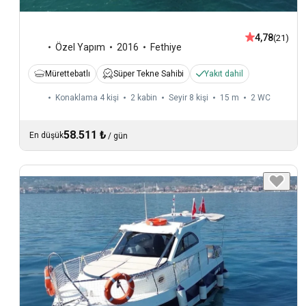
4,78
(21)
Özel Yapım
2016
Fethiye
Mürettebatlı
Süper Tekne Sahibi
Yakıt dahil
Konaklama 4 kişi
2 kabin
Seyir 8 kişi
15 m
2
WC
58.511 ₺
En düşük
/
gün