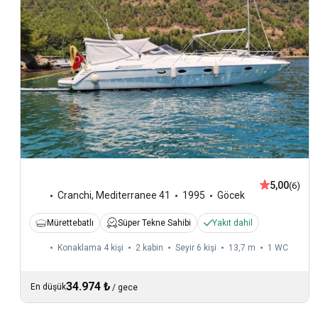
5,00
(6)
Cranchi
,
Mediterranee 41
1995
Göcek
Mürettebatlı
Süper Tekne Sahibi
Yakıt dahil
Konaklama 4 kişi
2 kabin
Seyir 6 kişi
13,7 m
1
WC
34.974 ₺
En düşük
/
gece