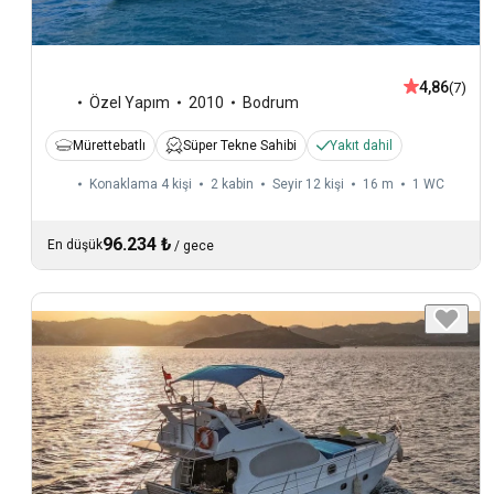
4,86
(7)
Özel Yapım
2010
Bodrum
Mürettebatlı
Süper Tekne Sahibi
Yakıt dahil
Konaklama 4 kişi
2 kabin
Seyir 12 kişi
16 m
1
WC
96.234 ₺
En düşük
/
gece