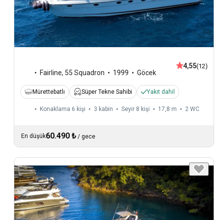
4,55
(12)
Fairline
,
55 Squadron
1999
Göcek
Mürettebatlı
Süper Tekne Sahibi
Yakıt dahil
Konaklama 6 kişi
3 kabin
Seyir 8 kişi
17,8 m
2
WC
60.490 ₺
En düşük
/
gece