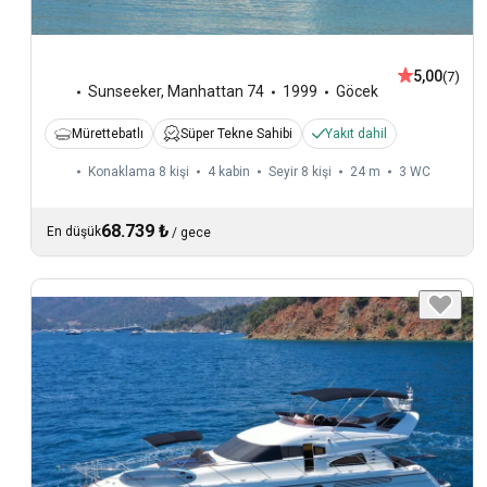
5,00
(7)
Sunseeker
,
Manhattan 74
1999
Göcek
Mürettebatlı
Süper Tekne Sahibi
Yakıt dahil
Konaklama 8 kişi
4 kabin
Seyir 8 kişi
24 m
3
WC
68.739 ₺
En düşük
/
gece