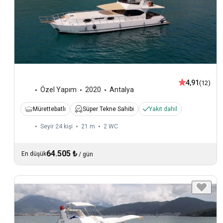
4,91
(12)
Özel Yapım
2020
Antalya
Mürettebatlı
Süper Tekne Sahibi
Yakıt dahil
Seyir 24 kişi
21 m
2
WC
64.505 ₺
En düşük
/
gün