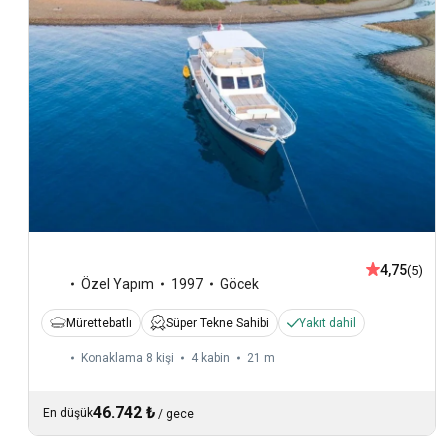
4,75
(5)
Özel Yapım
1997
Göcek
Mürettebatlı
Süper Tekne Sahibi
Yakıt dahil
Konaklama 8 kişi
4 kabin
21 m
46.742 ₺
En düşük
/
gece