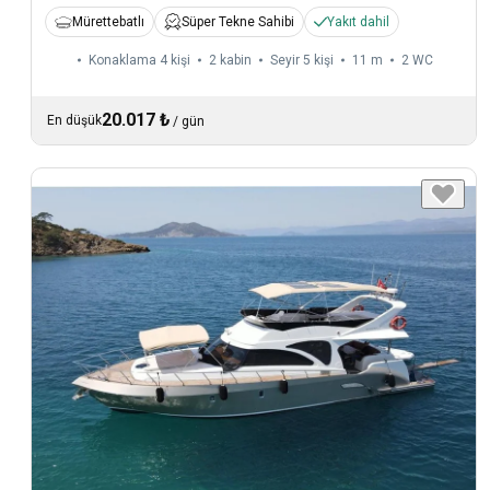
Mürettebatlı
Süper Tekne Sahibi
Yakıt dahil
Konaklama 4 kişi
2 kabin
Seyir 5 kişi
11 m
2
WC
20.017 ₺
En düşük
/
gün