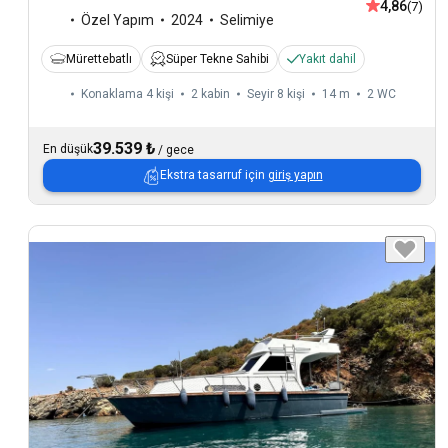
4,86
(7)
Özel Yapım
2024
Selimiye
Mürettebatlı
Süper Tekne Sahibi
Yakıt dahil
Konaklama 4 kişi
2 kabin
Seyir 8 kişi
14 m
2
WC
39.539 ₺
En düşük
/
gece
Ekstra tasarruf için
giriş yapın