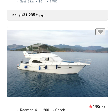
Seyir 6 kişi
10 m
1
WC
31.235 ₺
En düşük
/
gün
4,90
(14)
Rodman
,
41
2001
Göcek