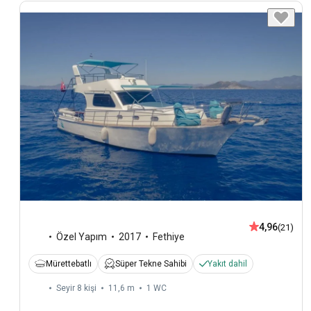
4,96
(21)
Özel Yapım
2017
Fethiye
Mürettebatlı
Süper Tekne Sahibi
Yakıt dahil
Seyir 8 kişi
11,6 m
1
WC