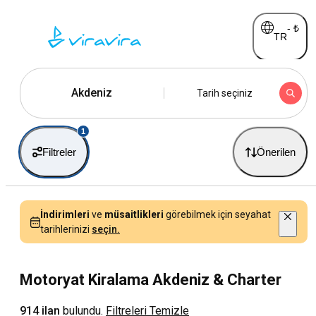
-
₺
TR
Akdeniz
Tarih seçiniz
1
Filtreler
Önerilen
İndirimleri
ve
müsaitlikleri
görebilmek için seyahat
tarihlerinizi
seçin.
Motoryat Kiralama Akdeniz & Charter
914 ilan
bulundu.
Filtreleri Temizle