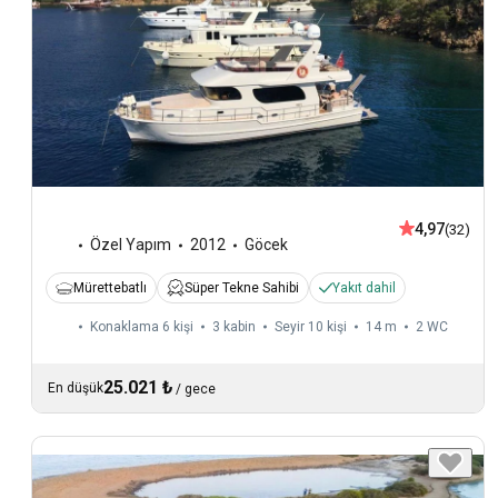
4,97
(32)
Özel Yapım
2012
Göcek
Mürettebatlı
Süper Tekne Sahibi
Yakıt dahil
Konaklama 6 kişi
3 kabin
Seyir 10 kişi
14 m
2
WC
25.021 ₺
En düşük
/
gece