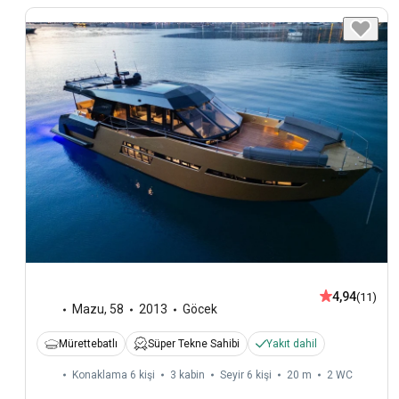
4,94
(11)
Mazu
,
58
2013
Göcek
Mürettebatlı
Süper Tekne Sahibi
Yakıt dahil
Konaklama 6 kişi
3 kabin
Seyir 6 kişi
20 m
2
WC