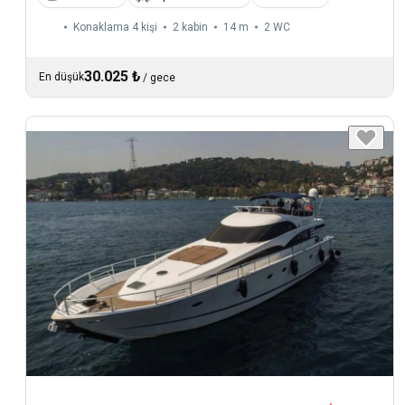
Konaklama 4 kişi
2 kabin
14 m
2
WC
30.025 ₺
En düşük
/
gece