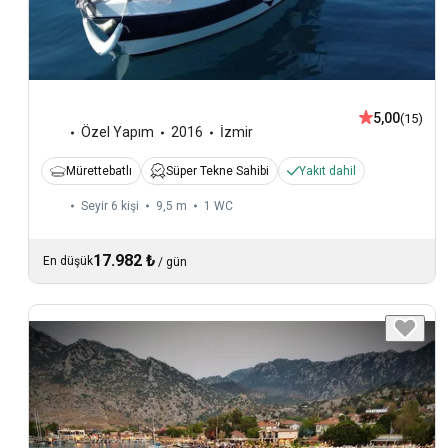
5,00
(15)
Özel Yapım
2016
İzmir
Mürettebatlı
Süper Tekne Sahibi
Yakıt dahil
Seyir 6 kişi
9,5 m
1
WC
17.982 ₺
En düşük
/
gün