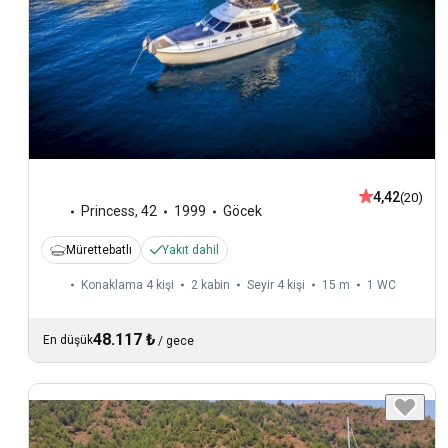
4,42
(20)
Princess
,
42
1999
Göcek
Mürettebatlı
Yakıt dahil
Konaklama 4 kişi
2 kabin
Seyir 4 kişi
15 m
1
WC
48.117 ₺
En düşük
/
gece