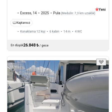
Yeni
Excess
,
14
2025
Pula
(
Medulin: 7,3 km uzaklık
)
Kaptansız
Konaklama 12 kişi
6 kabin
14 m
4
WC
26.848 ₺
En düşük
/
gece