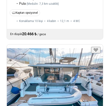
Pula
(
Medulin: 7,3 km uzaklık
)
Kaptan opsiyonel
Konaklama 10 kişi
4 kabin
12,1 m
4
WC
20.466 ₺
En düşük
/
gece