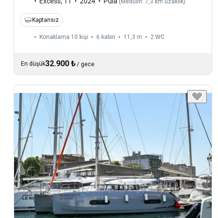
Excess
,
11
2024
Pula
(
Medulin: 7,3 km uzaklık
)
Kaptansız
Konaklama 10 kişi
6 kabin
11,3 m
2
WC
32.900 ₺
En düşük
/
gece