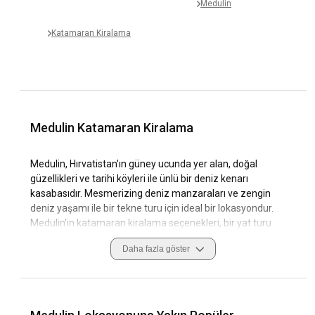
Medulin
Katamaran Kiralama
Medulin Katamaran Kiralama
Medulin, Hırvatistan'ın güney ucunda yer alan, doğal
güzellikleri ve tarihi köyleri ile ünlü bir deniz kenarı
kasabasıdır. Mesmerizing deniz manzaraları ve zengin
deniz yaşamı ile bir tekne turu için ideal bir lokasyondur.
Medulin'in katamaran kiralama seçenekleri, bir yat turu
sırasında özgürlüğün ve lüksün tadını çıkarmanızı sağlar. Bu
Daha fazla göster
değerlendirmede, Medulin hakkında genel bilgi, seyahat
ipuçları ve Medulin'da katamaran kiralamanın keyfini
çıkarmanın harika yollarını bulacaksınız.
Tarihi kalıntıları, doğal güzellikleri, yelken turu olanakları ve