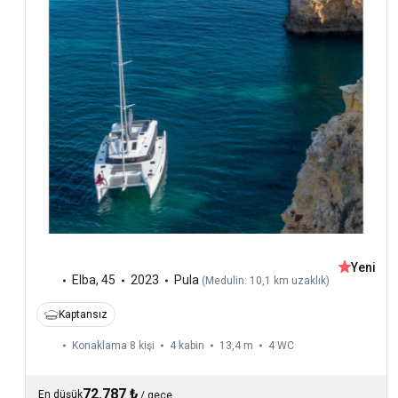
Yeni
Elba
,
45
2023
Pula
(
Medulin: 10,1 km uzaklık
)
Kaptansız
Konaklama 8 kişi
4 kabin
13,4 m
4
WC
72.787 ₺
En düşük
/
gece