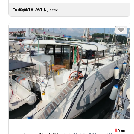
18.761 ₺
En düşük
/
gece
Yeni