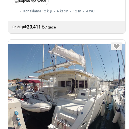
Kaptan opsiyonel
Konaklama 12 kişi
6 kabin
12 m
4
WC
20.411 ₺
En düşük
/
gece