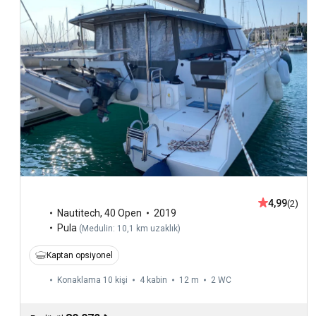
4,99
(2)
Nautitech
,
40 Open
2019
Pula
(
Medulin: 10,1 km uzaklık
)
Kaptan opsiyonel
Konaklama 10 kişi
4 kabin
12 m
2
WC