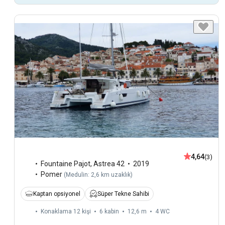
4,64
(3)
Fountaine Pajot
,
Astrea 42
2019
Pomer
(
Medulin: 2,6 km uzaklık
)
Kaptan opsiyonel
Süper Tekne Sahibi
Konaklama 12 kişi
6 kabin
12,6 m
4
WC