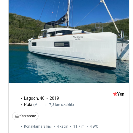
Yeni
Lagoon
,
40
2019
Pula
(
Medulin: 7,3 km uzaklık
)
Kaptansız
Konaklama 8 kişi
4 kabin
11,7 m
4
WC