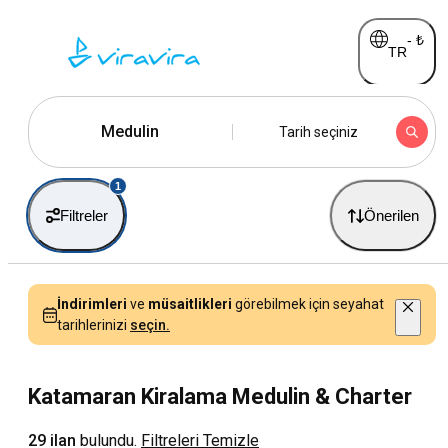
-
₺
TR
Medulin
Tarih seçiniz
1
Filtreler
Önerilen
İndirimleri
ve
müsaitlikleri
görebilmek için seyahat
tarihlerinizi
seçin.
Katamaran Kiralama Medulin & Charter
29 ilan
bulundu.
Filtreleri Temizle