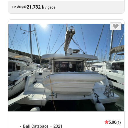
21.732 ₺
En düşük
/
gece
5,00
(1)
Bali
,
Catspace
2021