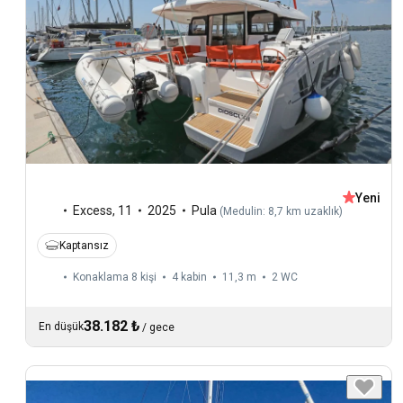
Yeni
Excess
,
11
2025
Pula
(
Medulin: 8,7 km uzaklık
)
Kaptansız
Konaklama 8 kişi
4 kabin
11,3 m
2
WC
38.182 ₺
En düşük
/
gece