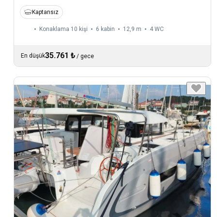
Kaptansız
Konaklama 10 kişi
6 kabin
12,9 m
4
WC
35.761 ₺
En düşük
/
gece