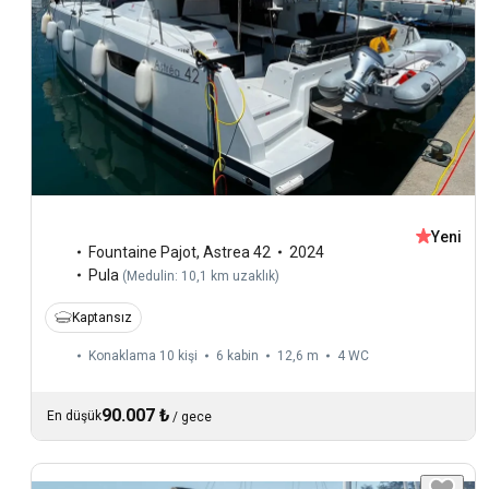
Yeni
Fountaine Pajot
,
Astrea 42
2024
Pula
(
Medulin: 10,1 km uzaklık
)
Kaptansız
Konaklama 10 kişi
6 kabin
12,6 m
4
WC
90.007 ₺
En düşük
/
gece