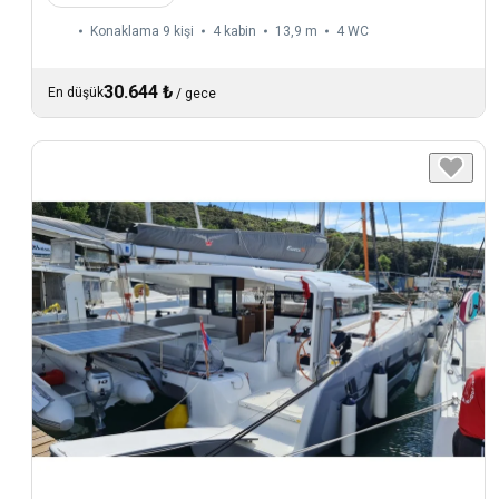
Konaklama 9 kişi
4 kabin
13,9 m
4
WC
30.644 ₺
En düşük
/
gece