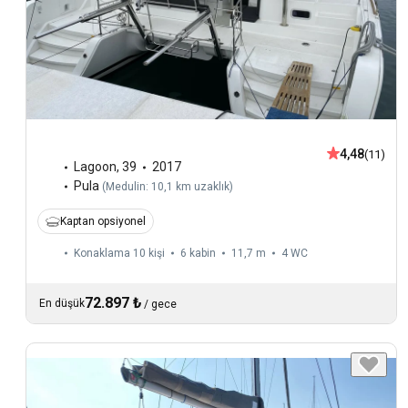
4,48
(11)
Lagoon
,
39
2017
Pula
(
Medulin: 10,1 km uzaklık
)
Kaptan opsiyonel
Konaklama 10 kişi
6 kabin
11,7 m
4
WC
72.897 ₺
En düşük
/
gece