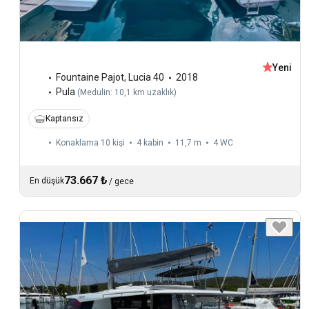
Yeni
Fountaine Pajot
,
Lucia 40
2018
Pula
(
Medulin: 10,1 km uzaklık
)
Kaptansız
Konaklama 10 kişi
4 kabin
11,7 m
4
WC
73.667 ₺
En düşük
/
gece