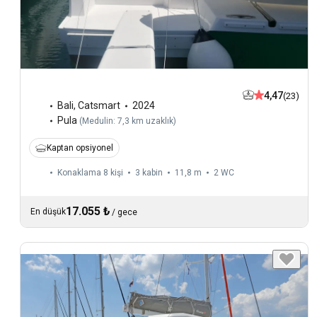
4,47
(23)
Bali
,
Catsmart
2024
Pula
(
Medulin: 7,3 km uzaklık
)
Kaptan opsiyonel
Konaklama 8 kişi
3 kabin
11,8 m
2
WC
17.055 ₺
En düşük
/
gece