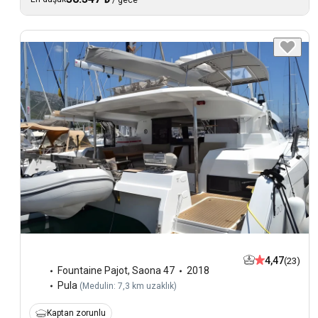
4,47
(23)
Fountaine Pajot
,
Saona 47
2018
Pula
(
Medulin: 7,3 km uzaklık
)
Kaptan zorunlu