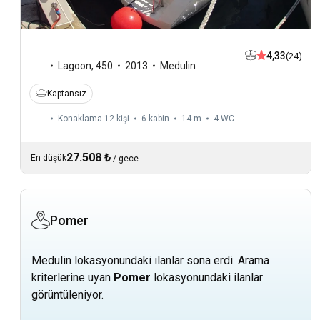
4,33
(24)
Lagoon
,
450
2013
Medulin
Kaptansız
Konaklama 12 kişi
6 kabin
14 m
4
WC
27.508 ₺
En düşük
/
gece
Pomer
Medulin lokasyonundaki ilanlar sona erdi. Arama
kriterlerine uyan
Pomer
lokasyonundaki ilanlar
görüntüleniyor.