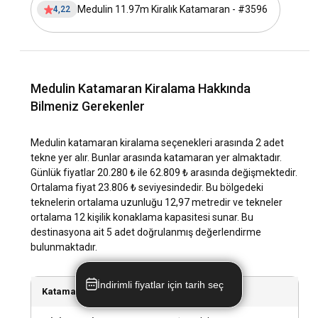
Medulin, ılıman Akdeniz iklimine sahip olduğu için, yıl
Medulin 11.97m Kiralık Katamaran - #3596
4,22
boyunca düzenli bir hava durumu ve sıcaklık sunar. Yaz
aylarında deniz sıcaklığı 25°C'nin üzerine çıkabilir.
Medulin lokasyonunun tarihi ve kültürü nasıl
keşfedilir?
Medulin Katamaran Kiralama Hakkında
Bilmeniz Gerekenler
Medulin'deki tarihi yerler arasında Dino Park ve Medulin
Church gibi yerler bulunmaktadır. Ayrıca, yerel Hırvat
mutfağını denemenin yanı sıra, yerel festivallere ve
Medulin katamaran kiralama seçenekleri arasında 2 adet
etkinliklere katılarak Medulin'in kültürü hakkında daha fazla
tekne yer alır. Bunlar arasında katamaran yer almaktadır.
bilgi edinebilirsiniz.
Günlük fiyatlar 20.280 ₺ ile 62.809 ₺ arasında değişmektedir.
Ortalama fiyat 23.806 ₺ seviyesindedir. Bu bölgedeki
teknelerin ortalama uzunluğu 12,97 metredir ve tekneler
Medulin bölgesindeki en popüler turistik yerler ve
ortalama 12 kişilik konaklama kapasitesi sunar. Bu
açık hava etkinlikleri nelerdir?
destinasyona ait 5 adet doğrulanmış değerlendirme
Medulin'de ziyaretçiler, yüzme, dalış, yelken ve rüzgar sörfü
bulunmaktadır.
gibi çeşitli su sporları deneyimleri arasından seçim
yapabilirler. Ayrıca, kıyı boyunca yürümek, bisiklet sürmek
İndirimli fiyatlar için tarih seç
veya manzaranın tadını çıkarmak için deniz kenarında bir
Katamaran sayısı
2 katamaran mevcut
gezi yapabilirler.