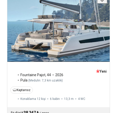
Yeni
Fountaine Pajot
,
44
2026
Pula
(
Medulin: 7,3 km uzaklık
)
Kaptansız
Konaklama 12 kişi
6 kabin
13,3 m
4
WC
38.347 ₺
En düşük
/
gece