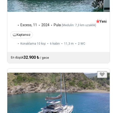
Yeni
Excess
,
11
2024
Pula
(
Medulin: 7,3 km uzaklık
)
Kaptansız
Konaklama 10 kişi
6 kabin
11,3 m
2
WC
32.900 ₺
En düşük
/
gece