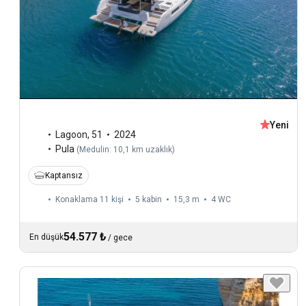
Yeni
Lagoon
,
51
2024
Pula
(
Medulin: 10,1 km uzaklık
)
Kaptansız
Konaklama 11 kişi
5 kabin
15,3 m
4
WC
54.577 ₺
En düşük
/
gece