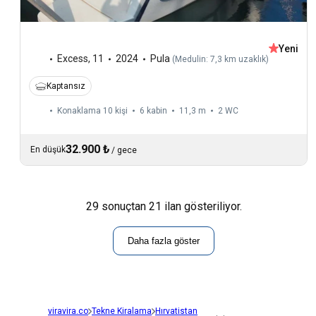
Yeni
Excess
,
11
2024
Pula
(
Medulin: 7,3 km uzaklık
)
Kaptansız
Konaklama 10 kişi
6 kabin
11,3 m
2
WC
32.900 ₺
En düşük
/
gece
29 sonuçtan 21 ilan gösteriliyor.
Daha fazla göster
viravira.co
Tekne Kiralama
Hırvatistan