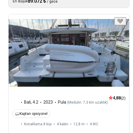
89.072 ₺
En düşük
/
gece
4,88
(2)
Bali
,
4.2
2023
Pula
(
Medulin: 7,3 km uzaklık
)
Kaptan opsiyonel
Konaklama 8 kişi
4 kabin
12,8 m
4
WC