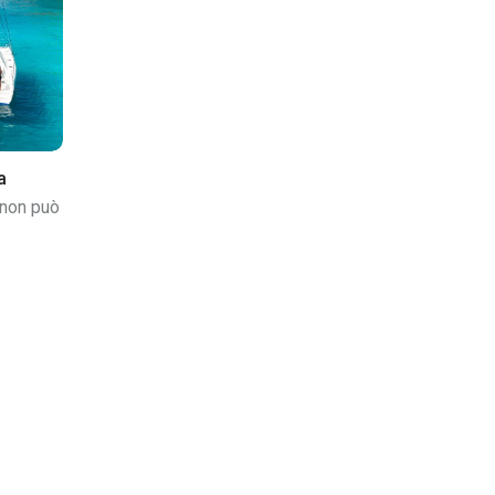
a
 non può