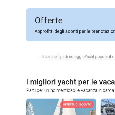
Offerte
Approfitti degli sconti per le prenotazio
Barche più votate
Tipi di barche
Tipi di noleggio
Yacht popolari
Lo
I migliori yacht per le vac
Parti per un'indimenticabile vacanza in barca 
OFFERTA DI SCONTO