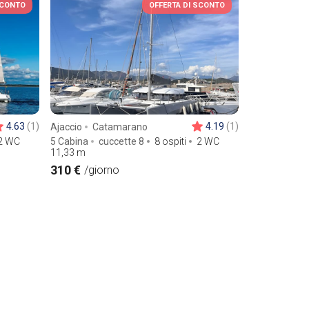
SCONTO
OFFERTA DI SCONTO
4.63
(1)
4.19
(1)
Ajaccio
Catamarano
2 WC
5 Cabina
cuccette 8
8 ospiti
2 WC
11,33
m
310 €
/giorno