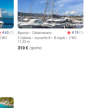
4.63
(1)
4.19
(1)
Ajaccio
Catamarano
2 WC
5 Cabina
cuccette 8
8 ospiti
2 WC
11,33
m
310 €
/giorno