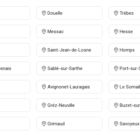
Douelle
Trèbes
Messac
Hesse
Saint-Jean-de-Losne
Homps
genais
Sablé-sur-Sarthe
Port-sur
Avignonet-Lauragais
Le Somail
Gréz-Neuville
Buzet-sur
Grimaud
Savoyeux