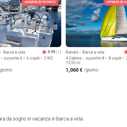
OFFERTA DI SCONTO
OFFERTA DI 
4.99
(1)
Barca a vela
Bandol
Barca a vela
cuccette 6
6 ospiti
2 WC
4 Cabina
cuccette 8
8 ospiti
13,55
m
1,060 €
giorno
/giorno
ura da sogno in vacanza in barca a vela.