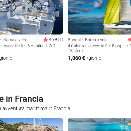
4.99
(1)
Barca a vela
Bandol
Barca a vela
cuccette 6
6 ospiti
2 WC
4 Cabina
cuccette 8
8 ospiti
13,55
m
1,060 €
giorno
/giorno
e in Francia
 avventura marittima in Francia.