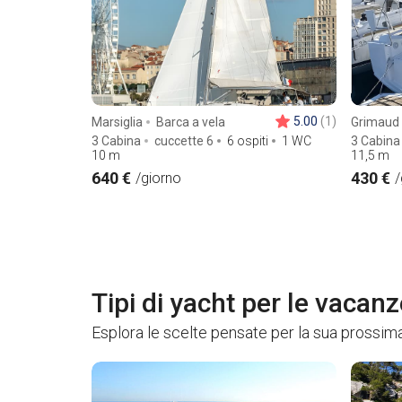
5.00
(1)
Marsiglia
Barca a vela
Grimaud
3 Cabina
cuccette 6
6 ospiti
1 WC
3 Cabina
10
m
11,5
m
640 €
430 €
/giorno
/
Tipi di yacht per le vacanz
Esplora le scelte pensate per la sua prossima