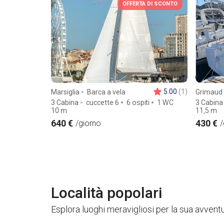
OFFERTA DI SCONTO
5.00
(1)
Marsiglia
Barca a vela
Grimaud
3 Cabina
cuccette 6
6 ospiti
1 WC
3 Cabina
10
m
11,5
m
640 €
430 €
/giorno
/
Località popolari
Esplora luoghi meravigliosi per la sua avvent