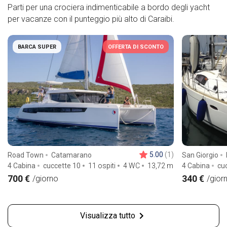
Parti per una crociera indimenticabile a bordo degli yacht
per vacanze con il punteggio più alto di Caraibi.
BARCA SUPER
OFFERTA DI SCONTO
5.00
(1)
Road Town
Catamarano
San Giorgio
4 Cabina
cuccette 10
11 ospiti
4 WC
13,72
m
4 Cabina
cu
700 €
340 €
/giorno
/gior
Visualizza tutto