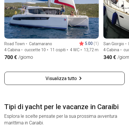
5.00
(1)
Road Town
Catamarano
San Giorgio
4 Cabina
cuccette 10
11 ospiti
4 WC
13,72
m
4 Cabina
cu
700 €
340 €
/giorno
/gior
Visualizza tutto
Tipi di yacht per le vacanze in Caraibi
Esplora le scelte pensate per la sua prossima avventura
marittima in Caraibi.