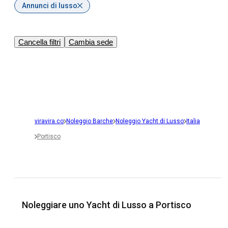
Annunci di lusso
Cancella filtri
Cambia sede
viravira.co
Noleggio Barche
Noleggio Yacht di Lusso
Italia
Portisco
Noleggiare uno Yacht di Lusso a Portisco