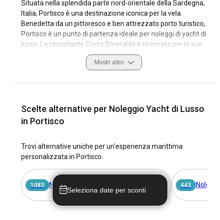
Situata nella splendida parte nord-orientale della Sardegna,
Italia, Portisco è una destinazione iconica per la vela.
Benedetta da un pittoresco e ben attrezzato porto turistico,
Portisco è un punto di partenza ideale per noleggi di yacht di
lusso. La circostante Costa Smeralda è rinomata per le sue
acque verde smeraldo e la sua splendida costa, rendendo
Mostri altro
un Super Noleggio di Imbarcazioni a Portisco non solo una
scelta di prestigio, ma anche un viaggio indimenticabile.
Le caratteristiche costiere di Portisco sono davvero uno
spettacolo da vedere. La sua topografia varia e
Scelte alternative per Noleggio Yacht di Lusso
affascinante, unita a un clima che favorisce la vela tutto
in Portisco
l'anno, la rendono una scelta eccezionale per marinai di tutti
i livelli di esperienza. Un noleggio di yacht di lusso a Portisco
Trovi alternative uniche per un'esperienza marittima
offre un'incredibile opportunità di fare affascinanti
personalizzata in Portisco.
escursioni giornaliere verso l'Arcipelago della Maddalena, un
altro dei punti focali della navigazione in Sardegna.
Noleggio Barche Italia Senza Skipper
Noleggi
1083
443
Seleziona date per sconti
Perché scegliere Portisco come destinazione
definitiva per il noleggio di yacht di lusso?