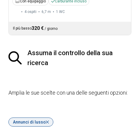
Con equipaggio
Carburante incluso
4 ospiti
6,7 m
1
WC
320 €
Il più basso
/
giorno
Assuma il controllo della sua
ricerca
Amplia le sue scelte con una delle seguenti opzioni:
Annunci di lusso