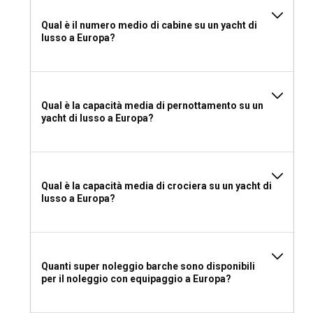
personalizzati e di una profonda conoscenza locale. Il tuo
Qual è il numero medio di cabine su un yacht di
viaggio sarà arricchito dal soddisfacimento delle tue
lusso a Europa?
preferenze offrendo consigli da insider sui migliori posti da
scoprire.
Cosa mettere in valigia per un noleggio yacht di
Qual è la capacità media di pernottamento su un
lusso nel Nord Europa?
yacht di lusso a Europa?
Non dimenticare di mettere in valigia indumenti termici,
giacche impermeabili e scarpe da ponte comode per la tua
avventura di navigazione nel Nord Europa. Considera anche
di portare una macchina fotografica per i paesaggi
Qual è la capacità media di crociera su un yacht di
mozzafiato e un costume da bagno per rilassarti nelle
lusso a Europa?
saune scandinave.
Quanti super noleggio barche sono disponibili
per il noleggio con equipaggio a Europa?