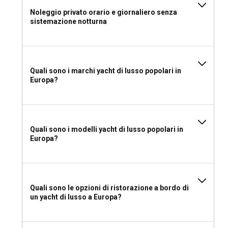
Posso noleggiare uno yacht di lusso per
organizzare un evento a bordo nel Nord Europa?
Noleggio privato orario e giornaliero senza
sistemazione notturna
Sì, gli eventi a bordo di uno yacht sono comuni nel Nord
Europa. Dalle celebrazioni di compleanni e eventi aziendali a
feste festive e cene intime, l'ambientazione unica offre uno
sfondo memorabile per ogni occasione.
Quali sono i marchi yacht di lusso popolari in
Europa?
Dovrei noleggiare uno yacht di lusso nel Nord
Europa con o senza skipper?
La maggior parte degli Yacht di Lusso nel Nord Europa
dispone di uno skipper esperto, garantendo un'esperienza di
Quali sono i modelli yacht di lusso popolari in
Europa?
navigazione fluida e senza preoccupazioni. L'ampia
conoscenza dello skipper sulle rotte di navigazione locali e
le condizioni arricchirà notevolmente il tuo viaggio.
Dovrei noleggiare uno yacht di lusso nel Nord
Quali sono le opzioni di ristorazione a bordo di
un yacht di lusso a Europa?
Europa con o senza equipaggio?
Noleggiare uno yacht di lusso nel Nord Europa con un
equipaggio dedicato ti consente di usufruire di servizi