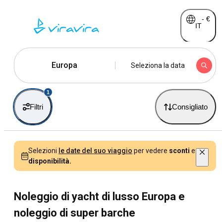
-
€
IT
Europa
Seleziona la data
1
Filtri
Consigliato
Selezioni
le date del suo viaggio
per vedere
sconti
e
disponibilità.
Noleggio di yacht di lusso Europa e
noleggio di super barche