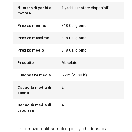
notevolmente a seconda della stagione e della posizione. I
Numero di yacht a
1 yacht a motore disponibili
mesi estivi offrono condizioni meteorologiche favorevoli
motore
con temperature che vanno da 15°C a 25°C, mari calmi e
condizioni di vento miti. I marinai dovrebbero considerare la
Prezzo minimo
318 € al giorno
variazione della lunghezza del giorno, con lunghe giornate
estive che offrono opportunità di esplorazione estese.
Prezzo massimo
318 € al giorno
Prezzo medio
318 € al giorno
Come esplorare la storia e la cultura del Nord
Europa?
Produttori
Absolute
Attraverso Yacht di Lusso a Noleggio nel Nord Europa,
immergetevi in esperienze culturali diverse. Approfondite il
Lunghezza media
6,7
m (
21,98
ft)
patrimonio vichingo della Svezia, esplorate i castelli
rinascimentali della Danimarca, scoprite le antiche chiese a
Capacità media di
2
doghe della Norvegia o assaggiate la scena culinaria unica
sonno
della Finlandia per apprezzare l'incredibile storia e cultura
delle regioni.
Capacità media di
4
crociera
Quali sono le principali attrazioni e attività
all'aperto nel Nord Europa?
Informazioni utili sul noleggio di yacht di lusso a