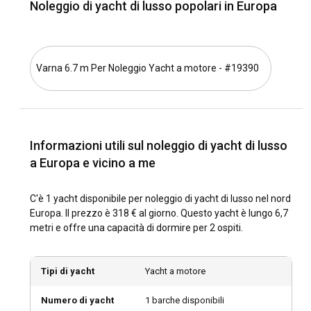
Noleggio di yacht di lusso popolari in Europa
Noleggio di Yacht di Lusso nel Nord Europa ed esplora gli
arcipelaghi della Svezia, avventurati attraverso i magici
Fiordi Norvegesi o segui la costa danese e le sue 400 isole
nominate. In cima alla lista delle migliori rotte di navigazione
Varna 6.7 m Per Noleggio Yacht a motore - #19390
c'è l'incredibile viaggio da Stavanger a Bergen in Norvegia,
conosciuto come la 'Porta dei Fiordi'.
Qual è il miglior periodo per noleggiare uno yacht
di lusso nel Nord Europa?
Informazioni utili sul noleggio di yacht di lusso
Il miglior periodo per noleggiare uno yacht di lusso nel Nord
a Europa e vicino a me
Europa è tipicamente tra giugno e agosto, quando la
regione vive lunghe ore di luce diurna e clima mite - perfetto
C'è 1 yacht disponibile per noleggio di yacht di lusso nel nord
per fare turismo e partecipare a varie attività all'aperto.
Europa. Il prezzo è 318 € al giorno. Questo yacht è lungo 6,7
Eventi stagionali come le iconiche celebrazioni di Mezza
metri e offre una capacità di dormire per 2 ospiti.
Estate offrono anche esperienze culturali uniche.
Come sono le condizioni meteorologiche e di
Tipi di yacht
Yacht a motore
navigazione nel Nord Europa?
Numero di yacht
1 barche disponibili
Le condizioni di navigazione nel Nord Europa variano