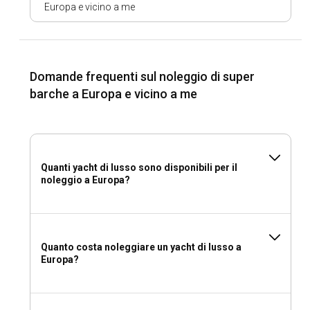
Europa e vicino a me
Il Nord Europa abbonda di attrazioni, dai Fiordi Norvegesi ai
Giardini di Tivoli in Danimarca. Per avventure all'aperto,
provate a nuotare in kayak nelle acque della Svezia,
osservare le balene al largo della costa norvegese, fare
escursioni nei parchi nazionali della Finlandia o pedalare
Domande frequenti sul noleggio di super
lungo i percorsi panoramici della Danimarca. Le opzioni per
barche a Europa e vicino a me
la vita notturna e la ristorazione sono abbondanti, così come
l'opportunità di indulgere negli sport acquatici.
Quali sono i migliori porti turistici e ancoraggi nel
Nord Europa?
Quanti yacht di lusso sono disponibili per il
noleggio a Europa?
Casa di numerosi porti turistici di classe mondiale, il Nord
Europa è un paradiso per i marinai. In Danimarca, il
Copenhagen Marina è una scelta eccellente per le sue
strutture all'avanguardia e la vicinanza alle attrazioni della
Quanto costa noleggiare un yacht di lusso a
città. Il Porto di Stavanger in Norvegia e il Marina di Lacka in
Europa?
Svezia sono rinomati per i loro ambienti accoglienti e servizi
eccellenti.