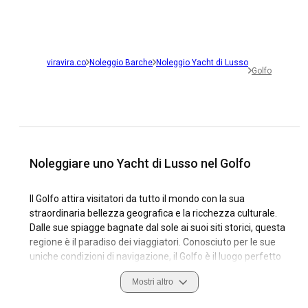
viravira.co
Noleggio Barche
Noleggio Yacht di Lusso
Golfo
Noleggiare uno Yacht di Lusso nel Golfo
Il Golfo attira visitatori da tutto il mondo con la sua
straordinaria bellezza geografica e la ricchezza culturale.
Dalle sue spiagge bagnate dal sole ai suoi siti storici, questa
regione è il paradiso dei viaggiatori. Conosciuto per le sue
uniche condizioni di navigazione, il Golfo è il luogo perfetto
per noleggiare uno yacht di lusso, offrendo splendide
Mostri altro
caratteristiche costiere e porti turistici di prim'ordine.