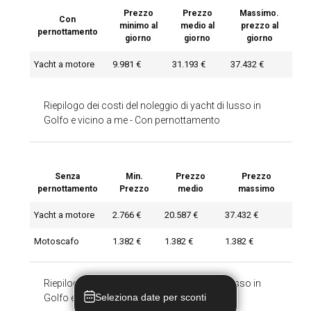
Prezzo
Prezzo
Massimo.
Con
minimo al
medio al
prezzo al
pernottamento
giorno
giorno
giorno
Yacht a motore
9.981 €
31.193 €
37.432 €
Riepilogo dei costi del noleggio di yacht di lusso in
Golfo e vicino a me
-
Con pernottamento
Senza
Min.
Prezzo
Prezzo
pernottamento
Prezzo
medio
massimo
Yacht a motore
2.766 €
20.587 €
37.432 €
Motoscafo
1.382 €
1.382 €
1.382 €
Riepilogo dei costi del noleggio di yacht di lusso in
Seleziona date per sconti
Golfo e vicino a me
-
Senza pernottamento