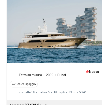
Nuovo
Fatto su misura
2009
Dubai
Con equipaggio
cuccette 10
cabina 5
10 ospiti
43 m
5
WC