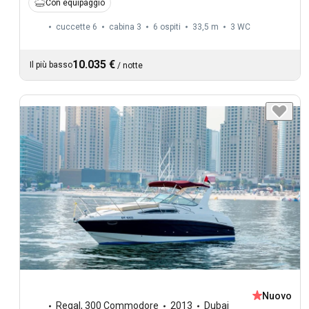
Con equipaggio
cuccette 6
cabina 3
6 ospiti
33,5 m
3
WC
10.035 €
Il più basso
/
notte
Nuovo
Regal
,
300 Commodore
2013
Dubai