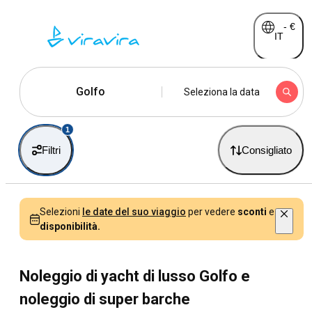
-
€
IT
Golfo
Seleziona la data
1
Filtri
Consigliato
Selezioni
le date del suo viaggio
per vedere
sconti
e
disponibilità.
Noleggio di yacht di lusso Golfo e
noleggio di super barche