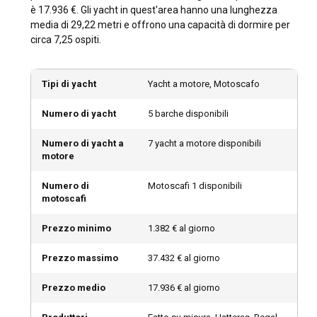
è 17.936 €. Gli yacht in quest'area hanno una lunghezza
Il periodo tra ottobre e maggio, quando il clima è
media di 29,22 metri e offrono una capacità di dormire per
piacevolmente caldo, è l'ideale per noleggiare uno yacht di
circa 7,25 ospiti.
lusso nel Golfo. Tuttavia, per offerte di bassa stagione,
visitare il Golfo durante l'estate sarebbe perfetto, poiché la
maggior parte delle località turistiche sarà meno affollata.
Tipi di yacht
Yacht a motore, Motoscafo
Numero di yacht
5 barche disponibili
Com'è il clima e quali sono le condizioni di
navigazione nel Golfo?
Numero di yacht a
7 yacht a motore disponibili
motore
Il Golfo generalmente gode di un clima caldo. Le
temperature del mare sono adatte alla navigazione durante
Numero di
Motoscafi 1 disponibili
tutto l'anno. I venti provengono solitamente da nord-ovest e
motoscafi
le correnti possono essere variabili, rendendo le condizioni
di navigazione nel Golfo favorevoli per un noleggio di super
Prezzo minimo
1.382 € al giorno
yacht.
Prezzo massimo
37.432 € al giorno
Come esplorare la storia e la cultura del Golfo?
Prezzo medio
17.936 € al giorno
Assapora la cultura del Golfo esplorando i luoghi storici e
interagendo con la popolazione locale. Famoso per la sua