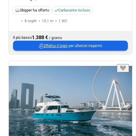
Skipper ha offerto
Carburante incluso
8 ospiti
10,1 m
1
WC
1.388 €
Il più basso
/
giorno
Effettui il login
per ulteriori risparmi.