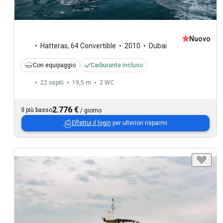
Nuovo
Hatteras
,
64 Convertible
2010
Dubai
Con equipaggio
Carburante incluso
22 ospiti
19,5 m
2
WC
2.776 €
Il più basso
/
giorno
Effettui il login
per ulteriori risparmi.