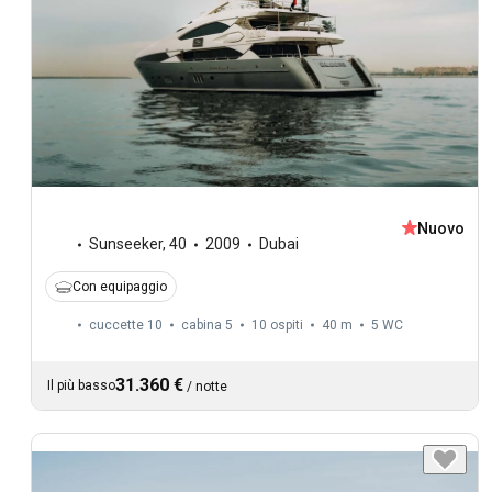
Nuovo
Sunseeker
,
40
2009
Dubai
Con equipaggio
cuccette 10
cabina 5
10 ospiti
40 m
5
WC
31.360 €
Il più basso
/
notte