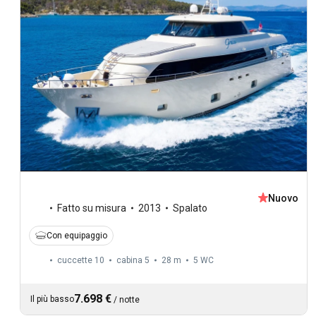
Nuovo
Fatto su misura
2013
Spalato
Con equipaggio
cuccette 10
cabina 5
28 m
5
WC
7.698 €
Il più basso
/
notte