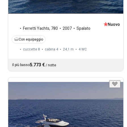
Nuovo
Ferretti Yachts
,
780
2007
Spalato
Con equipaggio
cuccette 8
cabina 4
24,1 m
4
WC
5.773 €
Il più basso
/
notte