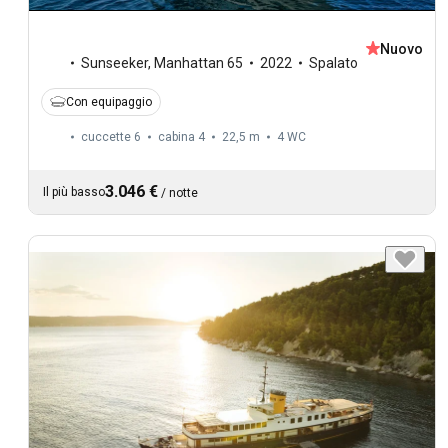
Nuovo
Sunseeker
,
Manhattan 65
2022
Spalato
Con equipaggio
cuccette 6
cabina 4
22,5 m
4
WC
3.046 €
Il più basso
/
notte