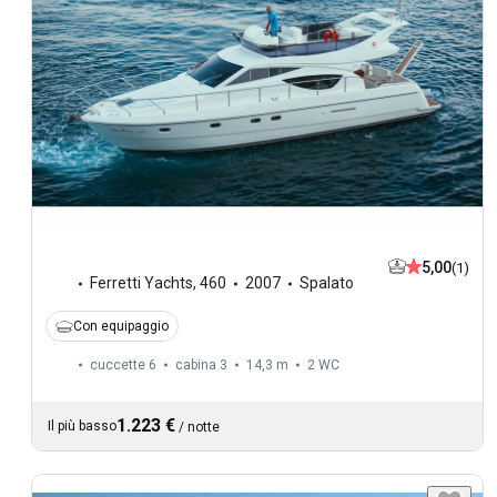
5,00
(1)
Ferretti Yachts
,
460
2007
Spalato
Con equipaggio
cuccette 6
cabina 3
14,3 m
2
WC
1.223 €
Il più basso
/
notte