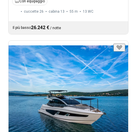
Con equipaggio
cuccette 26
cabina 13
55 m
13
WC
26.242 €
Il più basso
/
notte