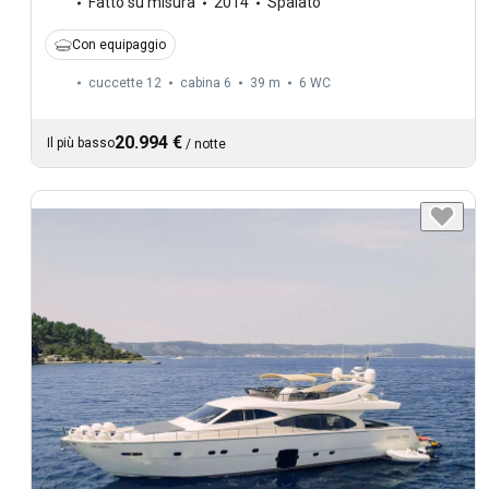
Fatto su misura
2014
Spalato
Con equipaggio
cuccette 12
cabina 6
39 m
6
WC
20.994 €
Il più basso
/
notte