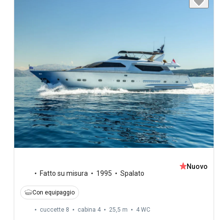
Nuovo
Fatto su misura
1995
Spalato
Con equipaggio
cuccette 8
cabina 4
25,5 m
4
WC