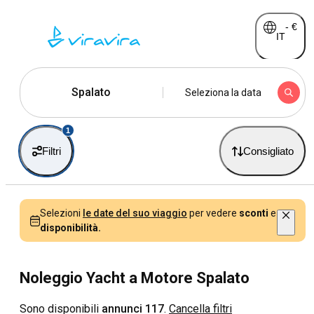
-
€
IT
Spalato
Seleziona la data
1
Filtri
Consigliato
Selezioni
le date del suo viaggio
per vedere
sconti
e
disponibilità.
Noleggio Yacht a Motore Spalato
Sono disponibili
annunci 117
.
Cancella filtri