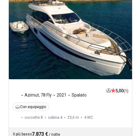
5,00
(1)
Azimut
,
78 Fly
2021
Spalato
Con equipaggio
cuccette 8
cabina 4
23,6 m
4
WC
7.873 €
Il più basso
/
notte