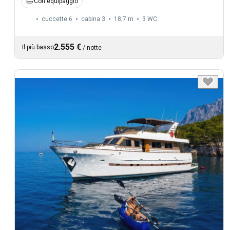
Con equipaggio
cuccette 6
cabina 3
18,7 m
3
WC
2.555 €
Il più basso
/
notte