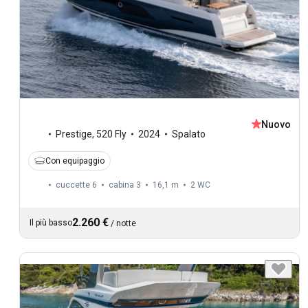
Nuovo
Prestige
,
520 Fly
2024
Spalato
Con equipaggio
cuccette 6
cabina 3
16,1 m
2
WC
2.260 €
Il più basso
/
notte