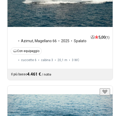
5,00
(1)
Azimut
,
Magellano 66
2025
Spalato
Con equipaggio
cuccette 6
cabina 3
20,1 m
3
WC
4.461 €
Il più basso
/
notte