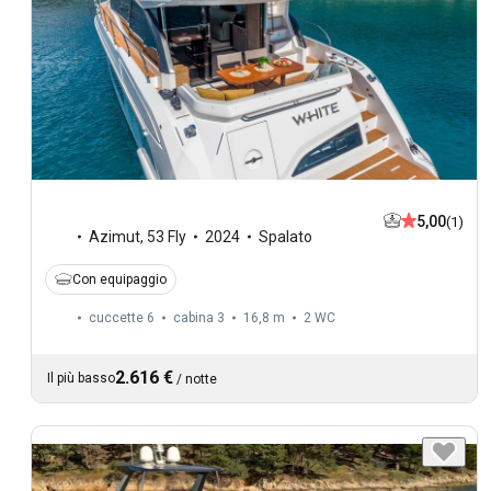
5,00
(1)
Azimut
,
53 Fly
2024
Spalato
Con equipaggio
cuccette 6
cabina 3
16,8 m
2
WC
2.616 €
Il più basso
/
notte