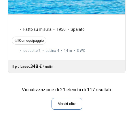
Fatto su misura
1950
Spalato
Con equipaggio
cuccette 7
cabina 4
14 m
3
WC
348 €
Il più basso
/
notte
Visualizzazione di 21 elenchi di 117 risultati.
Mostri altro