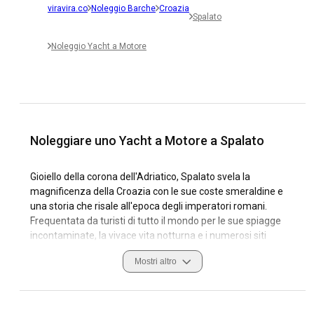
viravira.co
Noleggio Barche
Croazia
Spalato
Noleggio Yacht a Motore
Noleggiare uno Yacht a Motore a Spalato
Gioiello della corona dell'Adriatico, Spalato svela la
magnificenza della Croazia con le sue coste smeraldine e
una storia che risale all'epoca degli imperatori romani.
Frequentata da turisti di tutto il mondo per le sue spiagge
incontaminate, la vivace vita notturna e i numerosi siti
storici, si presenta anche come una posizione formidabile
Mostri altro
per il noleggio di yacht. Noleggia uno yacht a motore a
Spalato e preparati a attraversare le sue incantevoli catene
di isole, baie turchesi e porti turistici animati. Colossali
scogliere e la campagna idilliaca circostante offrono uno