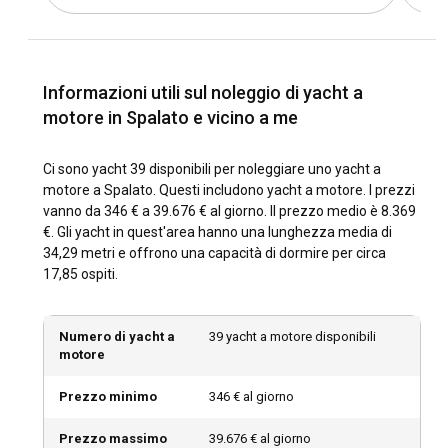
Spalato è tra maggio e ottobre, quando il clima è mite e
ventoso. La bassa stagione (aprile e ottobre) offre meno
folla e migliori offerte per il noleggio di yacht.
Informazioni utili sul noleggio di yacht a
Com'è il clima e le condizioni di navigazione a
motore in Spalato e vicino a me
Spalato?
Spalato vanta un clima mediterraneo mite con estati calde
Ci sono yacht 39 disponibili per noleggiare uno yacht a
e secche e inverni miti e piovosi. Le condizioni di
motore a Spalato. Questi includono yacht a motore. I prezzi
navigazione sono generalmente favorevoli, con
vanno da 346 € a 39.676 € al giorno. Il prezzo medio è 8.369
temperature dell'acqua del mare calde, venti moderati e
€. Gli yacht in quest'area hanno una lunghezza media di
tanto sole durante la stagione di navigazione di punta.
34,29 metri e offrono una capacità di dormire per circa
17,85 ospiti.
Come esplorare la storia e la cultura di Spalato?
I tour a piedi nel Palazzo di Diocleziano e nel Parco di Marjan
Numero di yacht a
39 yacht a motore disponibili
motore
sono un ottimo modo per assorbire la storia di Spalato.
Assaggia le specialità locali come la peka, il pesce grigliato e
Prezzo minimo
346 € al giorno
le sardine per immergerti ulteriormente nella cultura locale.
Prezzo massimo
39.676 € al giorno