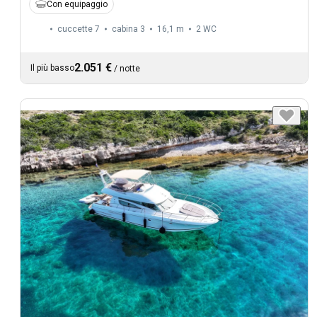
Con equipaggio
cuccette 7
cabina 3
16,1 m
2
WC
2.051 €
Il più basso
/
notte