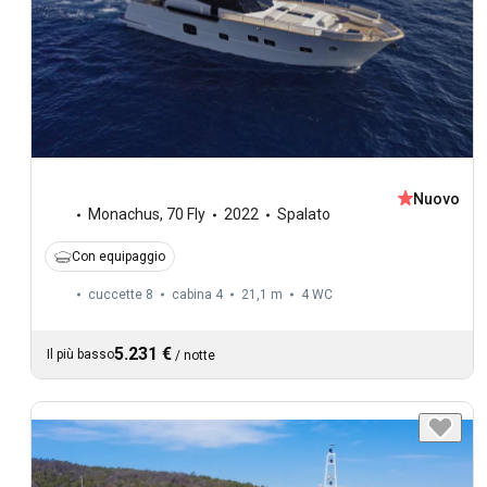
Nuovo
Monachus
,
70 Fly
2022
Spalato
Con equipaggio
cuccette 8
cabina 4
21,1 m
4
WC
5.231 €
Il più basso
/
notte