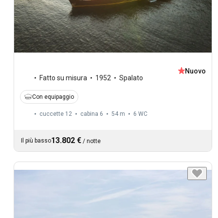
Nuovo
Fatto su misura
1952
Spalato
Con equipaggio
cuccette 12
cabina 6
54 m
6
WC
13.802 €
Il più basso
/
notte