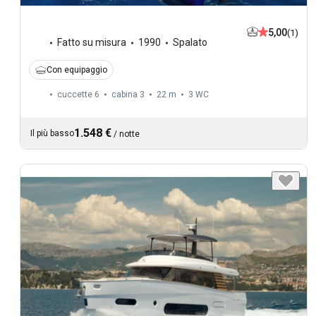
5,00
(1)
Fatto su misura
1990
Spalato
Con equipaggio
cuccette 6
cabina 3
22 m
3
WC
1.548 €
Il più basso
/
notte