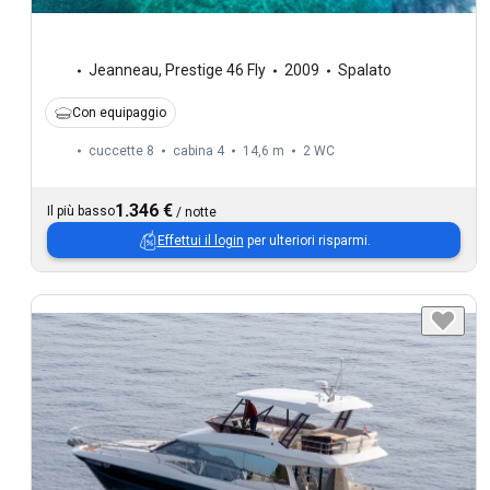
Jeanneau
,
Prestige 46 Fly
2009
Spalato
Con equipaggio
cuccette 8
cabina 4
14,6 m
2
WC
1.346 €
Il più basso
/
notte
Effettui il login
per ulteriori risparmi.