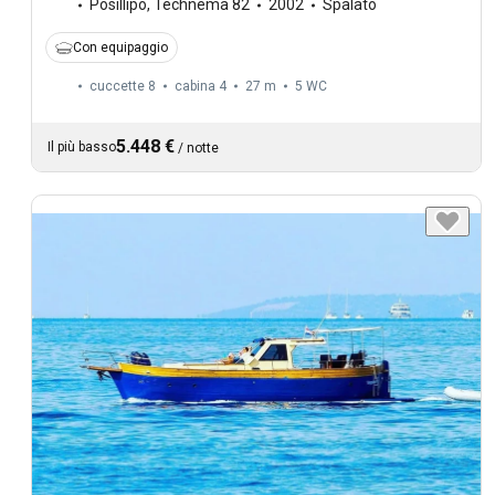
Posillipo
,
Technema 82
2002
Spalato
Con equipaggio
cuccette 8
cabina 4
27 m
5
WC
5.448 €
Il più basso
/
notte