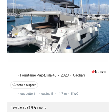
Nuovo
Fountaine Pajot
,
Isla 40
2023
Cagliari
senza Skipper
cuccette 11
cabina 5
11,7 m
5
WC
714 €
Il più basso
/
notte