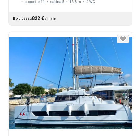
cuccette 11
cabina 5
13,8 m
4
WC
822 €
Il più basso
/
notte