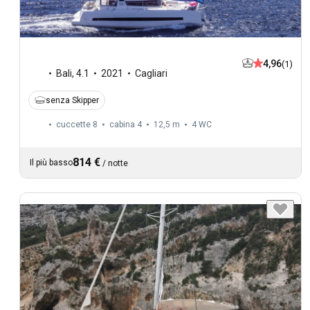
4,96
(1)
Bali
,
4.1
2021
Cagliari
senza Skipper
cuccette 8
cabina 4
12,5 m
4
WC
814 €
Il più basso
/
notte