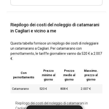
Riepilogo dei costi del noleggio di catamarani
in Cagliari e vicino a me
Questa tabella fornisce un riepilogo dei costi di noleggiare
un catamarano a Cagliari. Per catamarano con
pernottamento, le tariffe giornaliere vanno da 520 € a 2.007
€.
Prezzo
Prezzo
Massimo.
Con
minimo al
medio al
prezzo al
pernottamento
giorno
giorno
giorno
Catamarano
520 €
808 €
2.007 €
Riepilogo dei costi del noleggio di catamarani in
Cagliari e vicino a me
-
Con pernottamento