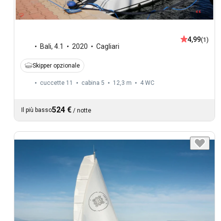
4,99
(1)
Bali
,
4.1
2020
Cagliari
Skipper opzionale
cuccette 11
cabina 5
12,3 m
4
WC
524 €
Il più basso
/
notte