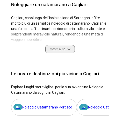
Noleggiare un catamarano a Cagliari
Cagliari, capoluogo dell'isola italiana di Sardegna, offre
molto più di un semplice noleggio di catamarano. Cagliari è
una fusione affascinante di ricca storia, cultura vibrante e
sorprendenti meraviglie naturali, rendendola una meta di
viaggio imperdibile.
Mostri altro
Come paradiso della vela, Cagliari presenta
un'impressionante bellezza costiera, condizioni di
navigazione eccellenti e porti turistici all'avanguardia.
Durante la navigazione, non perdere l'occasione di esplorare
il mozzafiato Golfo degli Angeli e la scintillante Laguna di
Le nostre destinazioni più vicine a Cagliari
Santa Gilla, popolata da fenicotteri rosa. Consigli di viaggio
essenziali includono la prenotazione anticipata durante
Esplora luoghi meravigliosi per la sua avventura Noleggio
l'alta stagione, il rispetto della vita marina e l'assicurarsi
Catamarano da sogno in Cagliari.
sempre di mettere la sicurezza al primo posto. Noleggia un
catamarano a Cagliari, dove ogni miglio nautico percorso ti
espone al fascino senza tempo del Mediterraneo.
Noleggio Catamarano Portisco
Noleggio Catama
82
72