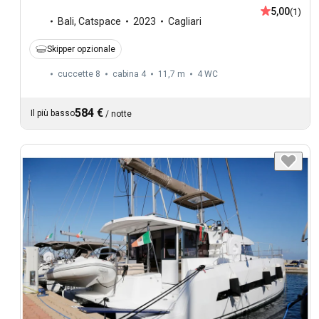
5,00
(1)
Bali
,
Catspace
2023
Cagliari
Skipper opzionale
cuccette 8
cabina 4
11,7 m
4
WC
584 €
Il più basso
/
notte