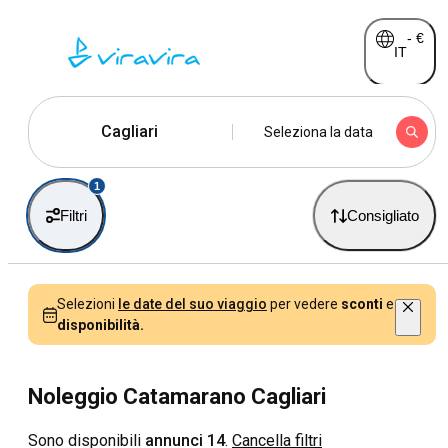
-
€
IT
Cagliari
Seleziona la data
1
Filtri
Consigliato
Selezioni
le date del suo viaggio
per vedere
sconti
e
disponibilità.
Noleggio Catamarano Cagliari
Sono disponibili
annunci 14
.
Cancella filtri