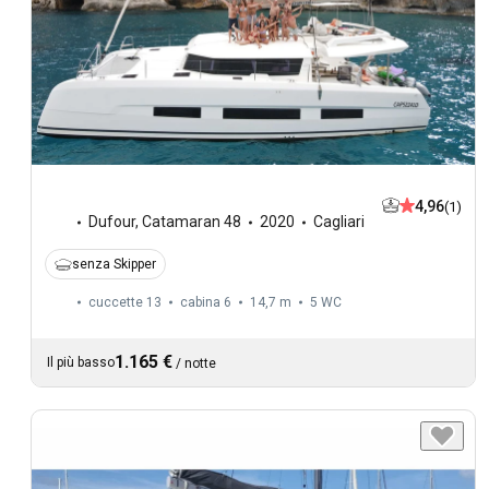
4,96
(1)
Dufour
,
Catamaran 48
2020
Cagliari
senza Skipper
cuccette 13
cabina 6
14,7 m
5
WC
1.165 €
Il più basso
/
notte