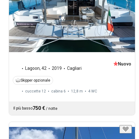
Nuovo
Lagoon
,
42
2019
Cagliari
Skipper opzionale
cuccette 12
cabina 6
12,8 m
4
WC
750 €
Il più basso
/
notte