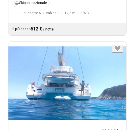
Skipper opzionale
cuccette 6
cabina 3
12,8 m
3
WC
612 €
Il più basso
/
notte