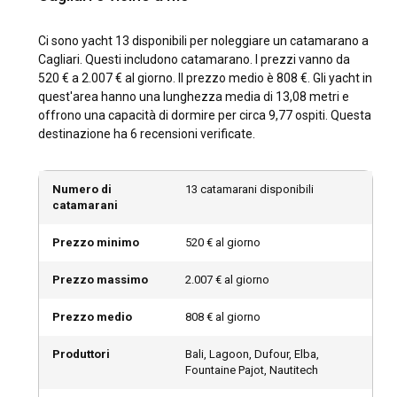
Poetto e il Parco Naturale Regionale Molentargius-Saline a
vivere la vivace vita notturna nel quartiere storico della
Marina, Cagliari offre innumerevoli attività all'aperto.
Ci sono yacht 13 disponibili per noleggiare un catamarano a
Quando navighi, approfitta delle acque cristalline per fare
Cagliari. Questi includono catamarano. I prezzi vanno da
snorkeling, immersioni o pesca.
520 € a 2.007 € al giorno. Il prezzo medio è 808 €. Gli yacht in
quest'area hanno una lunghezza media di 13,08 metri e
offrono una capacità di dormire per circa 9,77 ospiti. Questa
Quali sono i migliori porti turistici e ancoraggi a
destinazione ha 6 recensioni verificate.
Cagliari?
Cagliari offre porti turistici di alta qualità come Marina di
Numero di
13 catamarani disponibili
Cagliari, nota per le sue eccellenti strutture e servizi. Per chi
catamarani
preferisce un ambiente più tranquillo, gli ancoraggi intorno a
Capo Sant'Elia e Cala Fighera sono scelte superlative.
Prezzo minimo
520 € al giorno
Dovrei noleggiare un catamarano a Cagliari con o
Prezzo massimo
2.007 € al giorno
senza skipper?
Prezzo medio
808 € al giorno
Se desideri avere un controllo completo sulla tua avventura
in vela, un noleggio di catamarano senza skipper a Cagliari è
Produttori
Bali, Lagoon, Dufour, Elba,
ideale. Tuttavia, se sei inesperto o semplicemente vuoi
Fountaine Pajot, Nautitech
rilassarti e distenderti, considera di noleggiare un