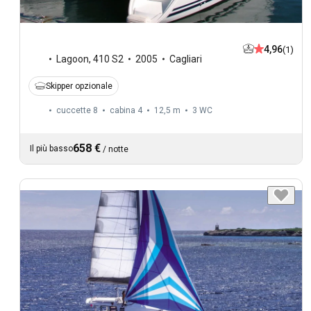
4,96
(1)
Lagoon
,
410 S2
2005
Cagliari
Skipper opzionale
cuccette 8
cabina 4
12,5 m
3
WC
658 €
Il più basso
/
notte