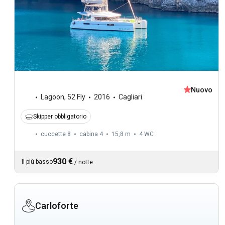
Nuovo
Lagoon
,
52 Fly
2016
Cagliari
Skipper obbligatorio
cuccette 8
cabina 4
15,8 m
4
WC
930 €
Il più basso
/
notte
Carloforte