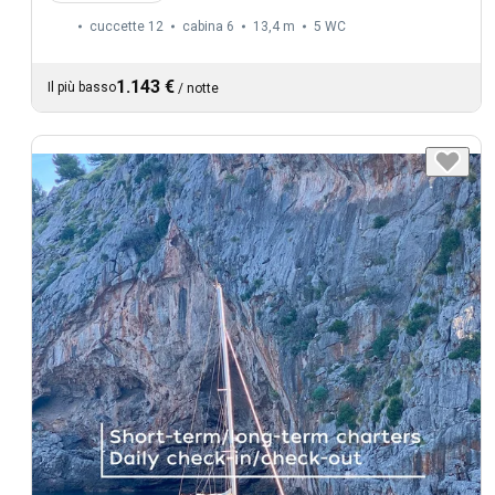
cuccette 12
cabina 6
13,4 m
5
WC
1.143 €
Il più basso
/
notte