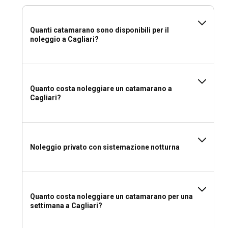
Prenota abbigliamento leggero per la navigazione estiva,
con indumenti più caldi per i mesi più freschi. Non
Quanti catamarano sono disponibili per il
dimenticare il costume da bagno, la protezione solare, così
noleggio a Cagliari?
come eventuali farmaci personali necessari. Inoltre, porta
con te opzioni di intrattenimento come libri o giochi per il
massimo relax.
Quanto costa noleggiare un catamarano a
Cagliari?
Noleggio privato con sistemazione notturna
Quanto costa noleggiare un catamarano per una
settimana a Cagliari?