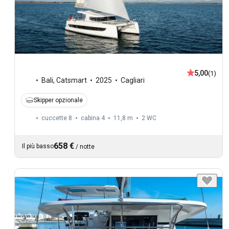
5,00
(1)
Bali
,
Catsmart
2025
Cagliari
Skipper opzionale
cuccette 8
cabina 4
11,8 m
2
WC
658 €
Il più basso
/
notte