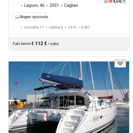
4,64
(7)
Lagoon
,
46
2021
Cagliari
Skipper opzionale
cuccette 11
cabina 5
14 m
5
WC
1.112 €
Il più basso
/
notte