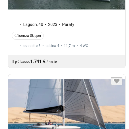
Lagoon
,
40
2023
Paraty
senza Skipper
cuccette 8
cabina 4
11,7 m
4
WC
1.741 €
Il più basso
/
notte