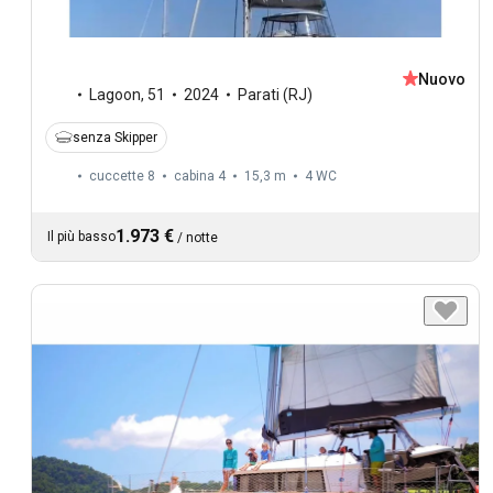
Nuovo
Lagoon
,
51
2024
Parati (RJ)
senza Skipper
cuccette 8
cabina 4
15,3 m
4
WC
1.973 €
Il più basso
/
notte