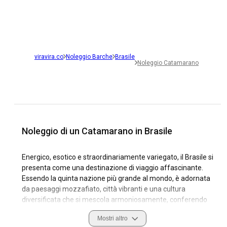
viravira.co
Noleggio Barche
Brasile
Noleggio Catamarano
Noleggio di un Catamarano in Brasile
Energico, esotico e straordinariamente variegato, il Brasile si
presenta come una destinazione di viaggio affascinante.
Essendo la quinta nazione più grande al mondo, è adornata
da paesaggi mozzafiato, città vibranti e una cultura
diversificata che si mescola armoniosamente, conferendo
al Brasile un'unica combinazione di bellezza e tradizione.
Mostri altro
Abbracciando l'Oceano Atlantico, il Brasile offre una