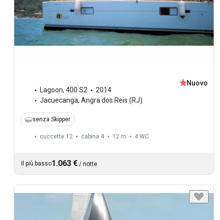
Nuovo
Lagoon
,
400 S2
2014
Jacuecanga, Angra dos Reis (RJ)
senza Skipper
cuccette 12
cabina 4
12 m
4
WC
1.063 €
Il più basso
/
notte