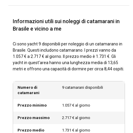
offre infinite opportunità per avventure in barca a vela. Un
noleggio di catamarano in Brasile ti permette di esplorare
meraviglie naturali, acque scintillanti, isole tropicali e siti del
Informazioni utili sui noleggi di catamarani in
patrimonio UNESCO. Dall'esplorazione del fiume Amazzonia
alla navigazione lungo l'affascinante cittadina balneare di
Brasile e vicino a me
Paraty, ogni esperienza è unica.
Ci sono yacht 9 disponibili per noleggio di un catamarano in
Come arrivare in Brasile?
Brasile. Questi includono catamarano. I prezzi vanno da
1.057 € a 2.717 € al giorno. Il prezzo medio è 1.731 €. Gli
Ci sono numerosi modi per raggiungere il Brasile: in aereo, in
yacht in quest'area hanno una lunghezza media di 13,65
barca o in auto. Ci sono voli diretti per le città principali come
metri e offrono una capacità di dormire per circa 8,44 ospiti.
Rio de Janeiro e São Paulo da aeroporti internazionali
significativi. I traghetti regolari operano anche dai paesi
vicini. In alternativa, per viaggi via terra, è disponibile il
Numero di
9 catamarani disponibili
servizio di autobus dalla maggior parte delle nazioni
catamarani
sudamericane.
Prezzo minimo
1.057 € al giorno
Quali sono le destinazioni e le rotte più popolari per
il noleggio di catamarani in Brasile?
Prezzo massimo
2.717 € al giorno
Il Brasile abbonda di spettacolari destinazioni nautiche.
Prezzo medio
1.731 € al giorno