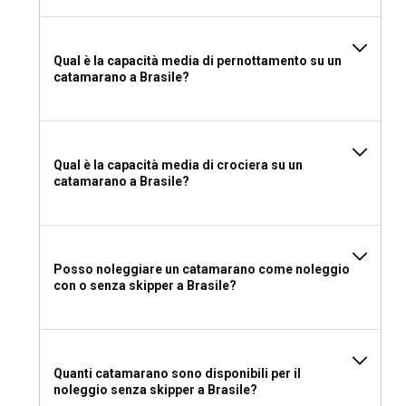
dipende in gran parte dalla tua esperienza di navigazione.
Un charter con skipper offre il vantaggio della conoscenza
locale e meno responsabilità, mentre un charter senza
Qual è la capacità media di pernottamento su un
skipper ti dà la libertà di esplorare al tuo ritmo.
catamarano a Brasile?
Dovrei noleggiare un catamarano in Brasile con o
senza equipaggio?
Optare per un catamarano con equipaggio per il noleggio in
Qual è la capacità media di crociera su un
catamarano a Brasile?
Brasile offre il lusso di un servizio personalizzato e intuizioni
locali, permettendoti di rilassarti e goderti i paesaggi radiosi
del Brasile.
Quale patente serve per noleggiare un catamarano
Posso noleggiare un catamarano come noleggio
in Brasile?
con o senza skipper a Brasile?
Per noleggiare un catamarano in Brasile senza capitano, è
necessario presentare una patente nautica valida
riconosciuta in Brasile. Il Certificato Internazionale di
Quanti catamarano sono disponibili per il
Competenza (ICC) o un equivalente nazionale sono
noleggio senza skipper a Brasile?
generalmente accettati.