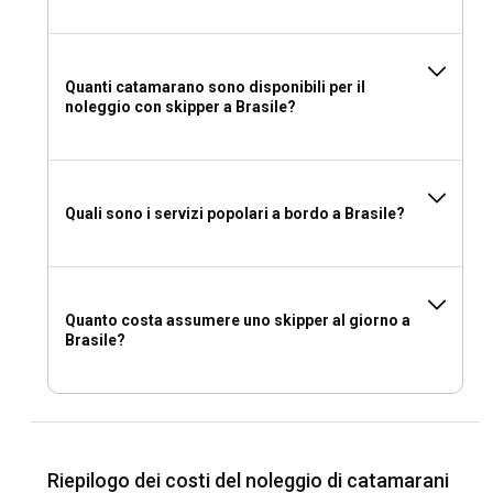
Cosa mettere in valigia per un noleggio di
catamarano in Brasile?
Quanti catamarano sono disponibili per il
Considerando il clima tropicale del Brasile, è essenziale
noleggio con skipper a Brasile?
mettere in valigia abbigliamento leggero, costumi da bagno
e una buona crema solare SPF. Una buona macchina
fotografica, binocoli per l'osservazione della fauna
selvatica, guanti da vela e un paio di scarpe con suola rigida
Quali sono i servizi popolari a bordo a Brasile?
per la navigazione sono anche utili.
Quanto costa assumere uno skipper al giorno a
Brasile?
Riepilogo dei costi del noleggio di catamarani