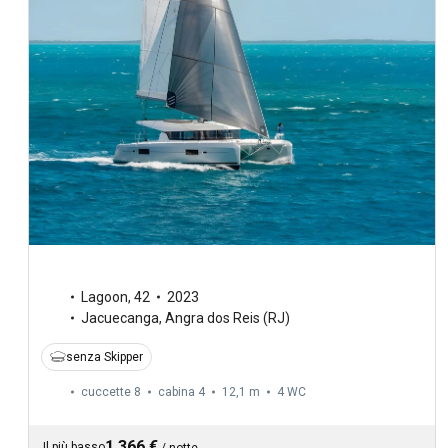
Lagoon
,
42
2023
Jacuecanga, Angra dos Reis (RJ)
senza Skipper
cuccette 8
cabina 4
12,1 m
4
WC
1.366 €
Il più basso
/
notte