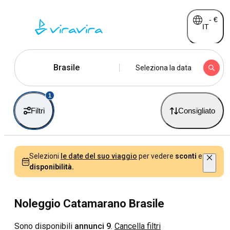
-
€
IT
Brasile
Seleziona la data
1
Filtri
Consigliato
Selezioni
le date del suo viaggio
per vedere
sconti
e
disponibilità.
Noleggio Catamarano Brasile
Sono disponibili
annunci 9
.
Cancella filtri