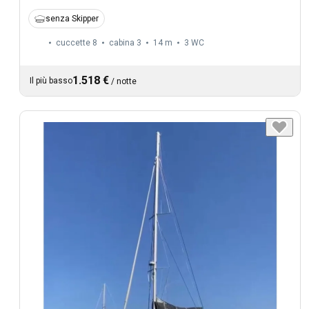
senza Skipper
cuccette 8
cabina 3
14 m
3
WC
1.518 €
Il più basso
/
notte