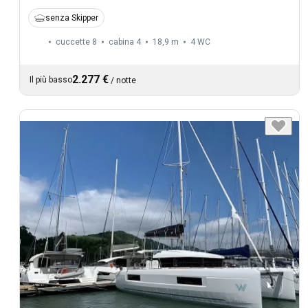
senza Skipper
cuccette 8
cabina 4
18,9 m
4
WC
2.277 €
Il più basso
/
notte