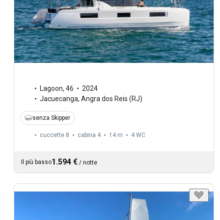
Lagoon
,
46
2024
Jacuecanga, Angra dos Reis (RJ)
senza Skipper
cuccette 8
cabina 4
14 m
4
WC
1.594 €
Il più basso
/
notte