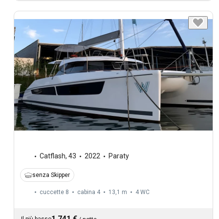
Catflash
,
43
2022
Paraty
senza Skipper
cuccette 8
cabina 4
13,1 m
4
WC
1.741 €