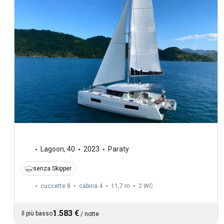
Lagoon
,
40
2023
Paraty
senza Skipper
cuccette 8
cabina 4
11,7 m
2
WC
1.583 €
Il più basso
/
notte