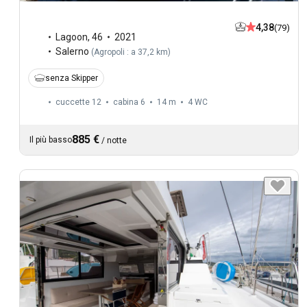
4,38
(79)
Lagoon
,
46
2021
Salerno
(
Agropoli : a 37,2 km
)
senza Skipper
cuccette 12
cabina 6
14 m
4
WC
885 €
Il più basso
/
notte