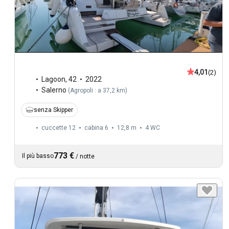
4,01
(2)
Lagoon
,
42
2022
Salerno
(
Agropoli : a 37,2 km
)
senza Skipper
cuccette 12
cabina 6
12,8 m
4
WC
773 €
Il più basso
/
notte