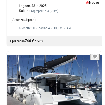
Nuovo
Lagoon
,
43
2025
Salerno
(
Agropoli : a 43,7 km
)
senza Skipper
cuccette 10
cabina 4
13,9 m
4
WC
746 €
Il più basso
/
notte