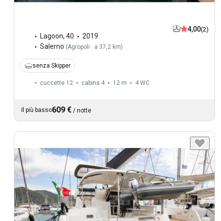
4,00
(2)
Lagoon
,
40
2019
Salerno
(
Agropoli : a 37,2 km
)
senza Skipper
cuccette 12
cabina 4
12 m
4
WC
609 €
Il più basso
/
notte