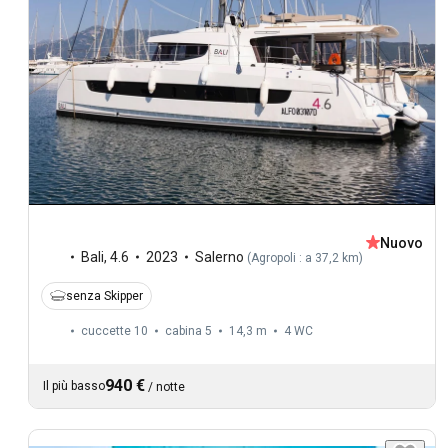
Nuovo
Bali
,
4.6
2023
Salerno
(
Agropoli : a 37,2 km
)
senza Skipper
cuccette 10
cabina 5
14,3 m
4
WC
940 €
Il più basso
/
notte