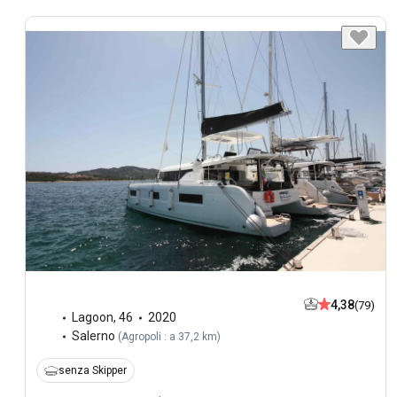
4,38
(79)
Lagoon
,
46
2020
Salerno
(
Agropoli : a 37,2 km
)
senza Skipper