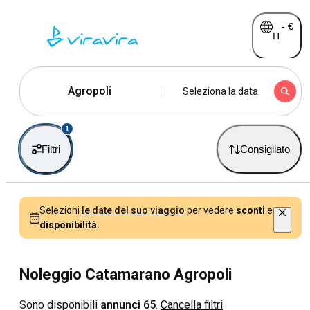
-
€
IT
Agropoli
Seleziona la data
1
Filtri
Consigliato
Selezioni
le date del suo viaggio
per vedere
sconti
e
disponibilità.
Noleggio Catamarano Agropoli
Sono disponibili
annunci 65
.
Cancella filtri