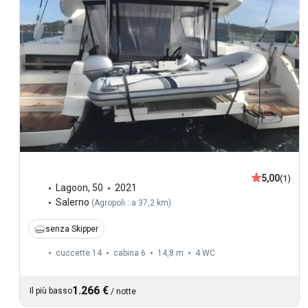
5,00
(1)
Lagoon
,
50
2021
Salerno
(
Agropoli : a 37,2 km
)
senza Skipper
cuccette 14
cabina 6
14,8 m
4
WC
1.266 €
Il più basso
/
notte