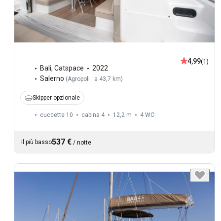
4,99
(1)
Bali
,
Catspace
2022
Salerno
(
Agropoli : a 43,7 km
)
Skipper opzionale
cuccette 10
cabina 4
12,2 m
4
WC
537 €
Il più basso
/
notte