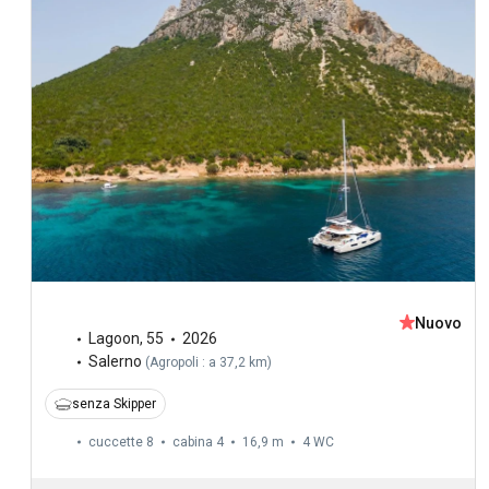
Nuovo
Lagoon
,
55
2026
Salerno
(
Agropoli : a 37,2 km
)
senza Skipper
cuccette 8
cabina 4
16,9 m
4
WC