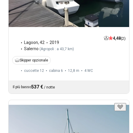
4,48
(2)
Lagoon
,
42
2019
Salerno
(
Agropoli : a 43,7 km
)
Skipper opzionale
cuccette 12
cabina 6
12,8 m
4
WC
537 €
Il più basso
/
notte