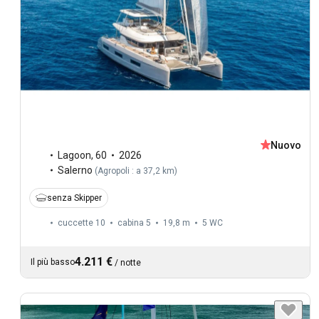
Nuovo
Lagoon
,
60
2026
Salerno
(
Agropoli : a 37,2 km
)
senza Skipper
cuccette 10
cabina 5
19,8 m
5
WC
4.211 €
Il più basso
/
notte