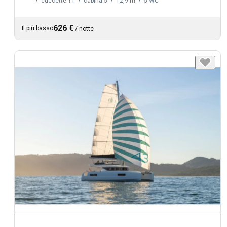
cuccette 11
cabina 5
12,9 m
5
WC
626 €
Il più basso
/
notte