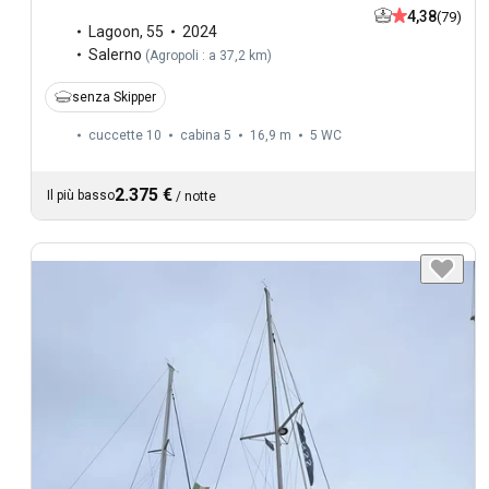
4,38
(79)
Lagoon
,
55
2024
Salerno
(
Agropoli : a 37,2 km
)
senza Skipper
cuccette 10
cabina 5
16,9 m
5
WC
2.375 €
Il più basso
/
notte