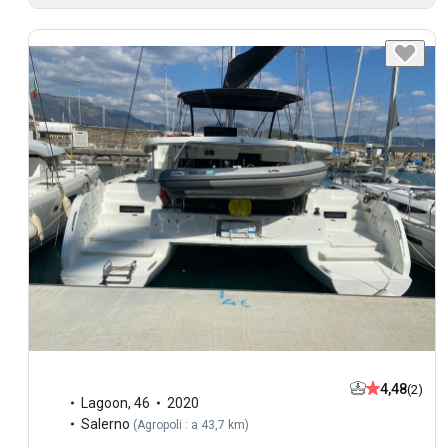
4,48
(2)
Lagoon
,
46
2020
Salerno
(
Agropoli : a 43,7 km
)