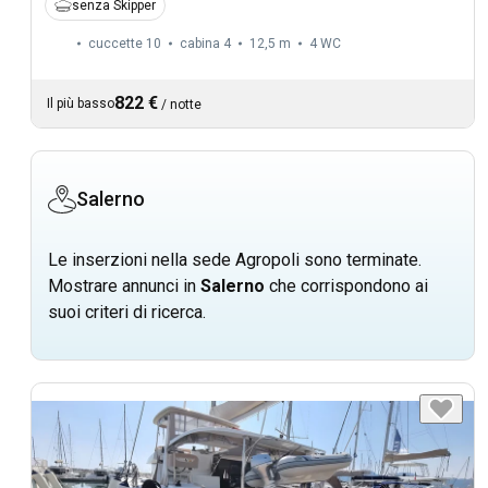
senza Skipper
cuccette 10
cabina 4
12,5 m
4
WC
822 €
Il più basso
/
notte
Salerno
Le inserzioni nella sede Agropoli sono terminate.
Mostrare annunci in
Salerno
che corrispondono ai
suoi criteri di ricerca.