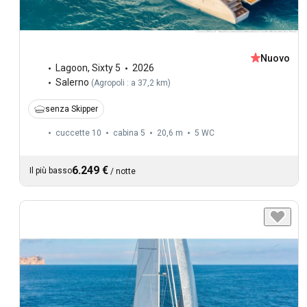
Nuovo
Lagoon
,
Sixty 5
2026
Salerno
(
Agropoli : a 37,2 km
)
senza Skipper
cuccette 10
cabina 5
20,6 m
5
WC
6.249 €
Il più basso
/
notte