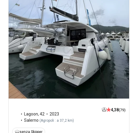
4,38
(79)
Lagoon
,
42
2023
Salerno
(
Agropoli : a 37,2 km
)
senza Skipper