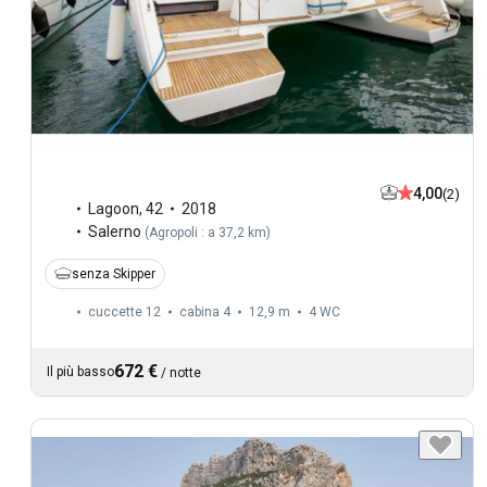
4,00
(2)
Lagoon
,
42
2018
Salerno
(
Agropoli : a 37,2 km
)
senza Skipper
cuccette 12
cabina 4
12,9 m
4
WC
672 €
Il più basso
/
notte