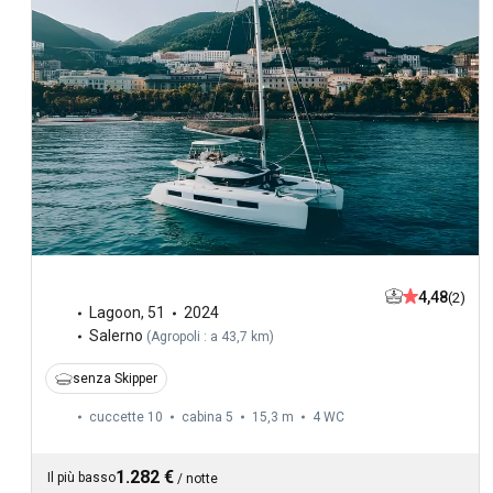
4,48
(2)
Lagoon
,
51
2024
Salerno
(
Agropoli : a 43,7 km
)
senza Skipper
cuccette 10
cabina 5
15,3 m
4
WC
1.282 €
Il più basso
/
notte