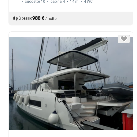
cuccette 10
cabina 4
14 m
4
WC
988 €
Il più basso
/
notte