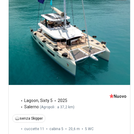
Nuovo
Lagoon
,
Sixty 5
2025
Salerno
(
Agropoli : a 37,2 km
)
senza Skipper
cuccette 11
cabina 5
20,6 m
5
WC