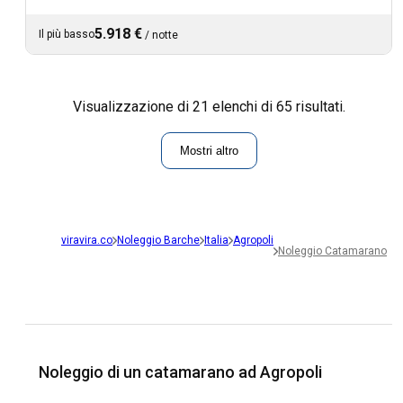
5.918 €
Il più basso
/
notte
Visualizzazione di 21 elenchi di 65 risultati.
Mostri altro
viravira.co
Noleggio Barche
Italia
Agropoli
Noleggio Catamarano
Noleggio di un catamarano ad Agropoli