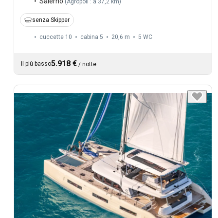
Salerno
(
Agropoli : a 37,2 km
)
senza Skipper
cuccette 10
cabina 5
20,6 m
5
WC
5.918 €
Il più basso
/
notte