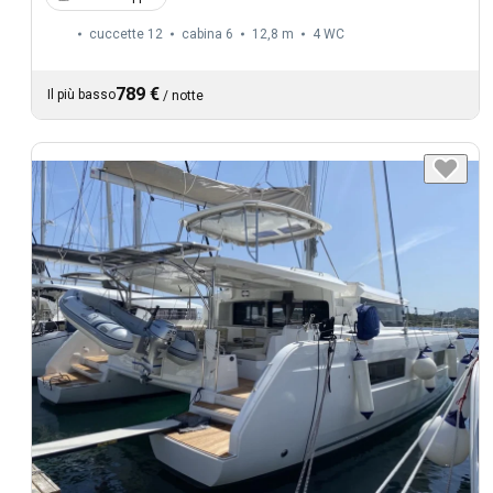
cuccette 12
cabina 6
12,8 m
4
WC
789 €
Il più basso
/
notte