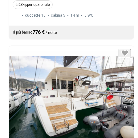
Skipper opzionale
cuccette 10
cabina 5
14 m
5
WC
776 €
Il più basso
/
notte