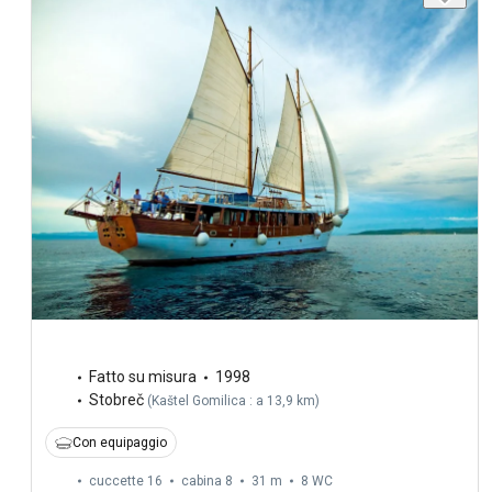
Fatto su misura
1998
Stobreč
(
Kaštel Gomilica : a 13,9 km
)
Con equipaggio
cuccette 16
cabina 8
31 m
8
WC