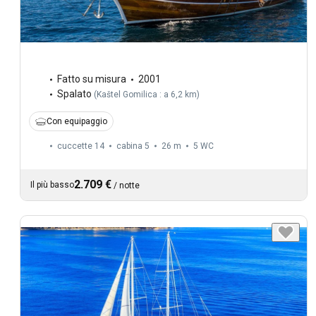
Fatto su misura
2001
Spalato
(
Kaštel Gomilica : a 6,2 km
)
Con equipaggio
cuccette 14
cabina 5
26 m
5
WC
2.709 €
Il più basso
/
notte