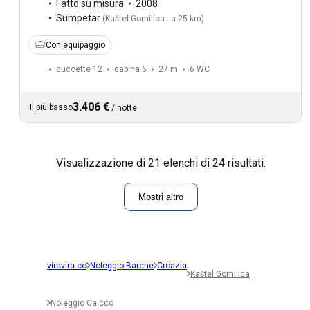
Fatto su misura
2008
Sumpetar
(
Kaštel Gomilica : a 25 km
)
Con equipaggio
cuccette 12
cabina 6
27 m
6
WC
3.406 €
Il più basso
/
notte
Visualizzazione di 21 elenchi di 24 risultati.
Mostri altro
viravira.co
Noleggio Barche
Croazia
Kaštel Gomilica
Noleggio Caicco