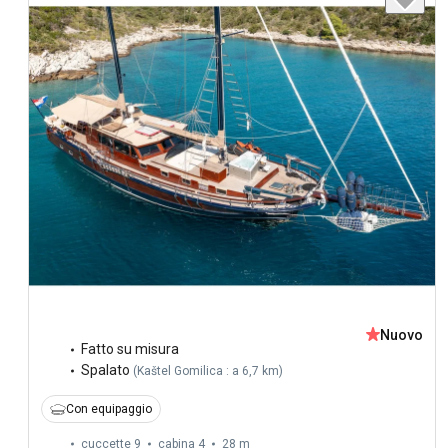
Nuovo
Fatto su misura
Spalato
(
Kaštel Gomilica : a 6,7 km
)
Con equipaggio
cuccette 9
cabina 4
28 m