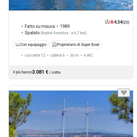
4,54
(20)
Fatto su misura
1989
Spalato
(
Kaštel Gomilica : a 6,7 km
)
Con equipaggio
Proprietario di Super Boat
cuccette 12
cabina 6
36 m
6
WC
3.081 €
Il più basso
/
notte