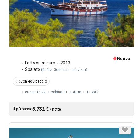
Nuovo
Fatto su misura
2013
Spalato
(
Kaštel Gomilica : a 6,7 km
)
Con equipaggio
cuccette 22
cabina 11
41 m
11
WC
5.732 €
Il più basso
/
notte