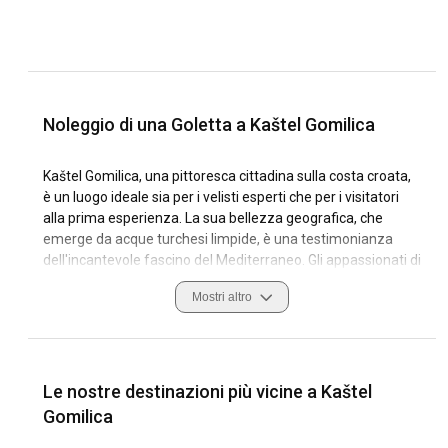
Noleggio di una Goletta a Kaštel Gomilica
Kaštel Gomilica, una pittoresca cittadina sulla costa croata,
è un luogo ideale sia per i velisti esperti che per i visitatori
alla prima esperienza. La sua bellezza geografica, che
emerge da acque turchesi limpide, è una testimonianza
dell'incantevole fascino del Mediterraneo. Gli appassionati di
vela apprezzeranno il ricco patrimonio culturale della
Mostri altro
regione, dove castelli secolari incontrano le moderne
strutture dei porti turistici. Con il suo mix unico di storia e
natura, Kaštel Gomilica offre una destinazione
entusiasmante per il noleggio di una goletta.
Le nostre destinazioni più vicine a Kaštel
I viaggiatori che pianificano un noleggio di goletta a Kaštel
Gomilica
Gomilica troveranno soddisfacenti le condizioni di