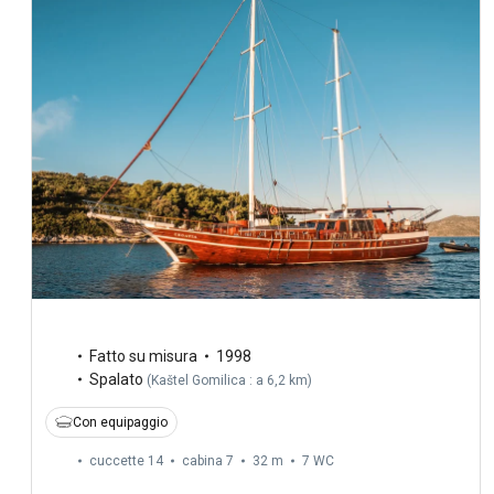
Fatto su misura
1998
Spalato
(
Kaštel Gomilica : a 6,2 km
)
Con equipaggio
cuccette 14
cabina 7
32 m
7
WC