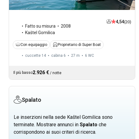
4,54
(20)
Fatto su misura
2008
Kaštel Gomilica
Con equipaggio
Proprietario di Super Boat
cuccette 14
cabina 6
27 m
6
WC
2.926 €
Il più basso
/
notte
Spalato
Le inserzioni nella sede Kaštel Gomilica sono
terminate. Mostrare annunci in
Spalato
che
corrispondono ai suoi criteri di ricerca.