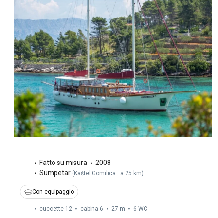
Fatto su misura
2008
Sumpetar
(
Kaštel Gomilica : a 25 km
)
Con equipaggio
cuccette 12
cabina 6
27 m
6
WC