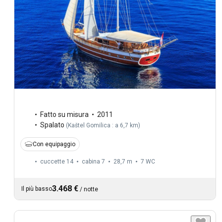
Fatto su misura
2011
Spalato
(
Kaštel Gomilica : a 6,7 km
)
Con equipaggio
cuccette 14
cabina 7
28,7 m
7
WC
3.468 €
Il più basso
/
notte