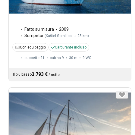
Fatto su misura
2009
Sumpetar
(
Kaštel Gomilica : a 25 km
)
Con equipaggio
Carburante incluso
cuccette 21
cabina 9
30 m
9
WC
3.793 €
Il più basso
/
notte