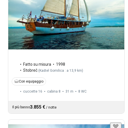
Fatto su misura
1998
Stobreč
(
Kaštel Gomilica : a 13,9 km
)
Con equipaggio
cuccette 16
cabina 8
31 m
8
WC
3.855 €
Il più basso
/
notte