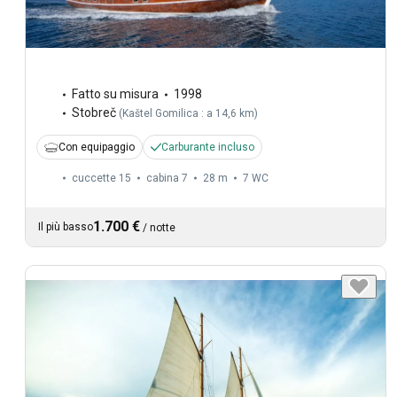
Fatto su misura
1998
Stobreč
(
Kaštel Gomilica : a 14,6 km
)
Con equipaggio
Carburante incluso
cuccette 15
cabina 7
28 m
7
WC
1.700 €
Il più basso
/
notte