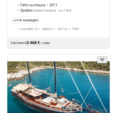
Fatto su misura
2011
Spalato
(
Kaštel Gomilica : a 6,7 km
)
Con equipaggio
cuccette 14
cabina 7
28,7 m
7
WC
3.468 €
Il più basso
/
notte