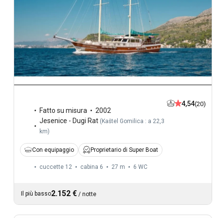
4,54
(20)
Fatto su misura
2002
Jesenice - Dugi Rat
(
Kaštel Gomilica : a 22,3
km
)
Con equipaggio
Proprietario di Super Boat
cuccette 12
cabina 6
27 m
6
WC
2.152 €
Il più basso
/
notte