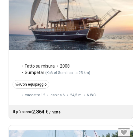
Fatto su misura
2008
Sumpetar
(
Kaštel Gomilica : a 25 km
)
Con equipaggio
cuccette 12
cabina 6
24,5 m
6
WC
2.864 €
Il più basso
/
notte