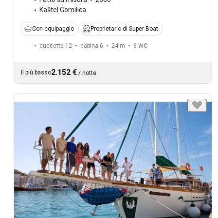
Kaštel Gomilica
Con equipaggio
Proprietario di Super Boat
cuccette 12
cabina 6
24 m
6
WC
2.152 €
Il più basso
/
notte