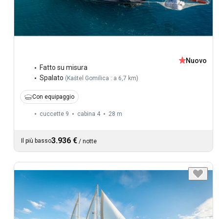
Nuovo
Fatto su misura
Spalato
(
Kaštel Gomilica : a 6,7 km
)
Con equipaggio
cuccette 9
cabina 4
28 m
3.936 €
Il più basso
/
notte