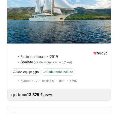
Nuovo
Fatto su misura
2019
Spalato
(
Kaštel Gomilica : a 6,2 km
)
Con equipaggio
Carburante incluso
cuccette 12
cabina 6
45 m
6
WC
13.825 €
Il più basso
/
notte