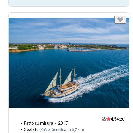
4,54
(20)
Fatto su misura
2017
Spalato
(
Kaštel Gomilica : a 6,7 km
)