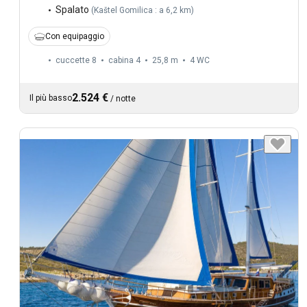
Spalato
(
Kaštel Gomilica : a 6,2 km
)
Con equipaggio
cuccette 8
cabina 4
25,8 m
4
WC
2.524 €
Il più basso
/
notte