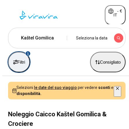
-
€
IT
Kaštel Gomilica
Seleziona la data
1
Filtri
Consigliato
Selezioni
le date del suo viaggio
per vedere
sconti
e
disponibilità.
Noleggio Caicco Kaštel Gomilica &
Crociere