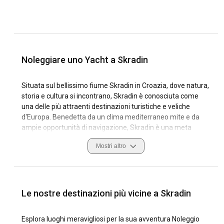
Noleggiare uno Yacht a Skradin
Situata sul bellissimo fiume Skradin in Croazia, dove natura,
storia e cultura si incontrano, Skradin è conosciuta come
una delle più attraenti destinazioni turistiche e veliche
d'Europa. Benedetta da un clima mediterraneo mite e da
ampie opportunità di navigazione, Skradin è una meta
perfetta per il noleggio di yacht. La regione è ornata da una
Mostri altro
miriade di baie e isole nascoste, rendendola un luogo ideale
per esplorazione e relax, sia che tu sia un marinaio esperto
o che intraprenda il tuo primo viaggio marittimo.
Il variegato paesaggio costiero di Skradin, combinato con
Le nostre destinazioni più vicine a Skradin
condizioni di navigazione calme e prevedibili, rappresenta
un'allettante attrazione per gli appassionati di vela. Le sue
Esplora luoghi meravigliosi per la sua avventura Noleggio
innumerevoli marine sono completamente attrezzate per