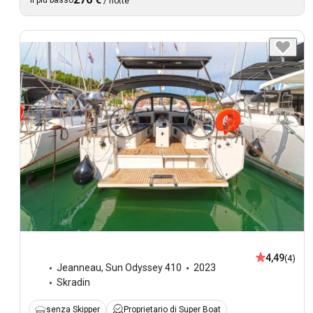
Il più basso
/
notte
4,49
(4)
Jeanneau
,
Sun Odyssey 410
2023
Skradin
senza Skipper
Proprietario di Super Boat