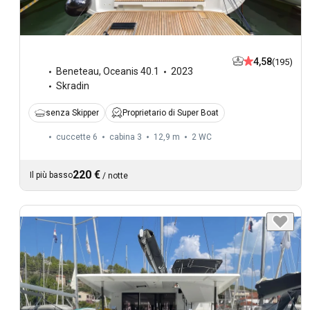
4,58
(195)
Beneteau
,
Oceanis 40.1
2023
Skradin
senza Skipper
Proprietario di Super Boat
cuccette 6
cabina 3
12,9 m
2
WC
220 €
Il più basso
/
notte