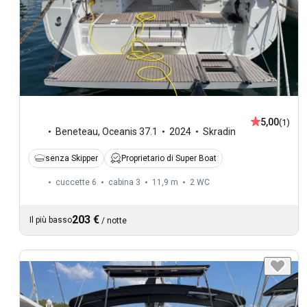
5,00
(1)
Beneteau
,
Oceanis 37.1
2024
Skradin
senza Skipper
Proprietario di Super Boat
cuccette 6
cabina 3
11,9 m
2
WC
203 €
Il più basso
/
notte