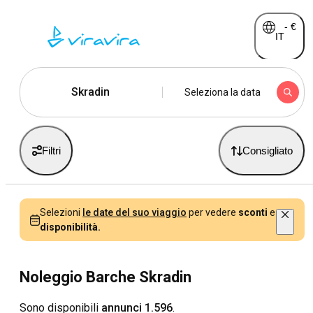
-
€
IT
Skradin
Seleziona la data
Filtri
Consigliato
Selezioni
le date del suo viaggio
per vedere
sconti
e
disponibilità.
Noleggio Barche Skradin
Sono disponibili
annunci 1.596
.