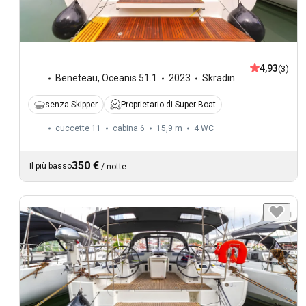
4,93
(3)
Beneteau
,
Oceanis 51.1
2023
Skradin
senza Skipper
Proprietario di Super Boat
cuccette 11
cabina 6
15,9 m
4
WC
350 €
Il più basso
/
notte