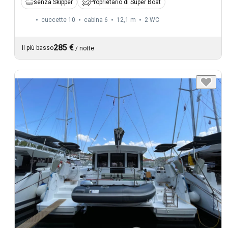
senza Skipper
Proprietario di Super Boat
cuccette 10
cabina 6
12,1 m
2
WC
285 €
Il più basso
/
notte