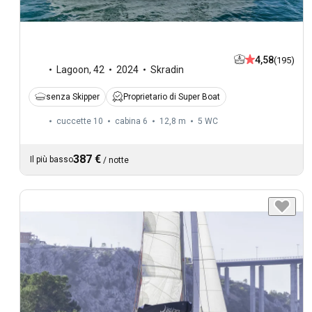
4,58
(195)
Lagoon
,
42
2024
Skradin
senza Skipper
Proprietario di Super Boat
cuccette 10
cabina 6
12,8 m
5
WC
387 €
Il più basso
/
notte