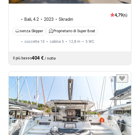
4,79
(6)
Bali
,
4.2
2023
Skradin
senza Skipper
Proprietario di Super Boat
cuccette 10
cabina 5
12,8 m
5
WC
404 €
Il più basso
/
notte