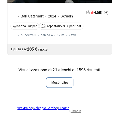
4,58
(195)
Bali
,
Catsmart
2024
Skradin
senza Skipper
Proprietario di Super Boat
cuccette 8
cabina 4
12 m
2
WC
285 €
Il più basso
/
notte
Visualizzazione di 21 elenchi di 1596 risultati.
Mostri altro
viravira.co
Noleggio Barche
Croazia
Skradin