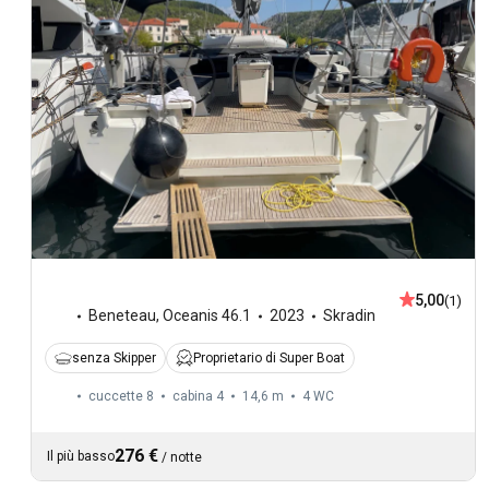
5,00
(1)
Beneteau
,
Oceanis 46.1
2023
Skradin
senza Skipper
Proprietario di Super Boat
cuccette 8
cabina 4
14,6 m
4
WC
276 €
Il più basso
/
notte