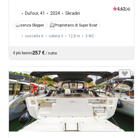
4,62
(4)
Dufour
,
41
2024
Skradin
senza Skipper
Proprietario di Super Boat
cuccette 6
cabina 3
12,8 m
3
WC
257 €
Il più basso
/
notte