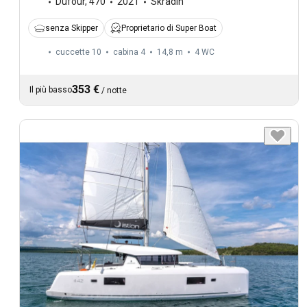
Dufour
,
470
2021
Skradin
senza Skipper
Proprietario di Super Boat
cuccette 10
cabina 4
14,8 m
4
WC
353 €
Il più basso
/
notte