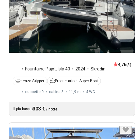
4,76
(3)
Fountaine Pajot
,
Isla 40
2024
Skradin
senza Skipper
Proprietario di Super Boat
cuccette 9
cabina 5
11,9 m
4
WC
303 €
Il più basso
/
notte