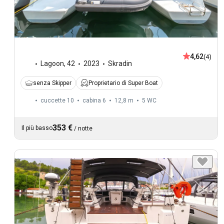
4,62
(4)
Lagoon
,
42
2023
Skradin
senza Skipper
Proprietario di Super Boat
cuccette 10
cabina 6
12,8 m
5
WC
353 €
Il più basso
/
notte