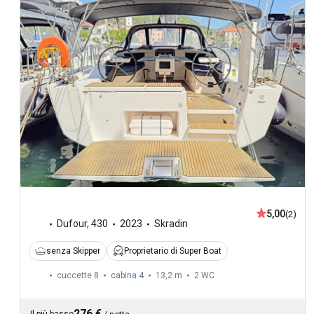
5,00
(2)
Dufour
,
430
2023
Skradin
senza Skipper
Proprietario di Super Boat
cuccette 8
cabina 4
13,2 m
2
WC
276 €