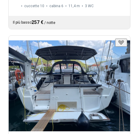
cuccette 10
cabina 6
11,4 m
3
WC
257 €
Il più basso
/
notte