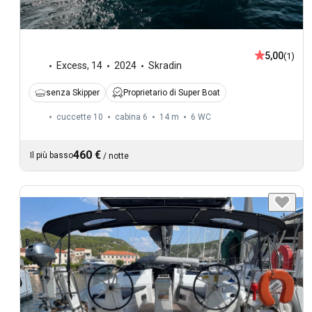
5,00
(1)
Excess
,
14
2024
Skradin
senza Skipper
Proprietario di Super Boat
cuccette 10
cabina 6
14 m
6
WC
460 €
Il più basso
/
notte