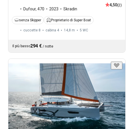
4,50
(2)
Dufour
,
470
2023
Skradin
senza Skipper
Proprietario di Super Boat
cuccette 8
cabina 4
14,8 m
5
WC
294 €
Il più basso
/
notte