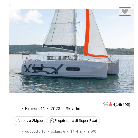
4,58
(195)
Excess
,
11
2023
Skradin
senza Skipper
Proprietario di Super Boat
cuccette 10
cabina 6
11,4 m
3
WC