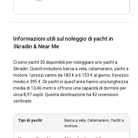
Com'è il meteo e le condizioni di navigazione a
Skradin?
Skradin gode di un clima mediterraneo, con estati calde e
secche e inverni miti e umidi. I modelli di vento sono
generalmente prevedibili, migliorando la sicurezza per i
Informazioni utili sul noleggio di yacht in
marinai. Cieli sereni e acque calme prevalgono per la
Skradin & Near Me
maggior parte dell'anno, permettendo un'esperienza di
navigazione piacevole. Le temperature del mare sono
Ci sono yacht 30 disponibili per noleggiare uno yacht a
confortevoli tutto l'anno, perfettamente adatte per varie
Skradin. Questi includono barca a vela, catamarano, yacht a
attività acquatiche.
motore. I prezzi vanno da 183 € a 6.153 € al giorno. Il prezzo
medio è 395 €. Gli yacht in quest'area hanno una lunghezza
Come esplorare la storia e la cultura di Skradin?
media di 13,46 metri e offrono una capacità di dormire per
circa 8,97 ospiti. Questa destinazione ha 42 recensioni
Il modo migliore per immergersi nella cultura e nella storia di
verificate.
Skradin è noleggiare uno yacht ed esplorare al proprio ritmo.
Ogni pezzo della storia di Skradin, dai tempi antichi al
presente, è riflesso in ogni angolo, in ogni pietra. Visita
Tipi di yacht
Barca a vela, Catamarano, Yacht a
luoghi storici come la fortezza Turina e le cascate di
motore
Skradinski Buk per un'occhiata nel passato. La cucina locale
distintiva di Skradin è qualcosa che non puoi permetterti di