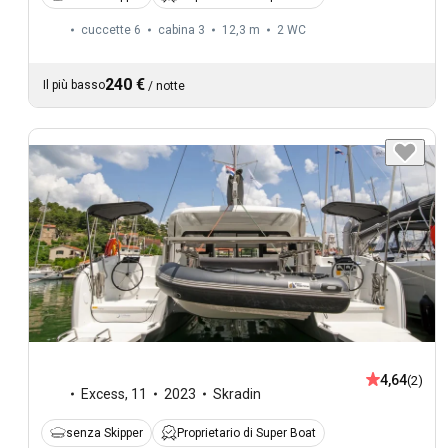
cuccette 6
cabina 3
12,3 m
2
WC
240 €
Il più basso
/
notte
4,64
(2)
Excess
,
11
2023
Skradin
senza Skipper
Proprietario di Super Boat