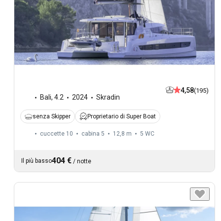
4,58
(195)
Bali
,
4.2
2024
Skradin
senza Skipper
Proprietario di Super Boat
cuccette 10
cabina 5
12,8 m
5
WC
404 €
Il più basso
/
notte