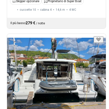
Skipper opzionale
Proprietario di Super Boat
cuccette 10
cabina 4
14,6 m
4
WC
279 €
Il più basso
/
notte