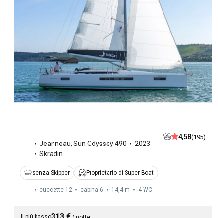
4,58
(195)
Jeanneau
,
Sun Odyssey 490
2023
Skradin
senza Skipper
Proprietario di Super Boat
cuccette 12
cabina 6
14,4 m
4
WC
313 €
Il più basso
/
notte