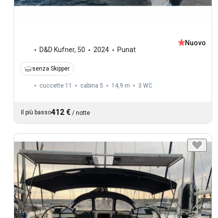
Nuovo
D&D Kufner
,
50
2024
Punat
senza Skipper
cuccette 11
cabina 5
14,9 m
3
WC
412 €
Il più basso
/
notte