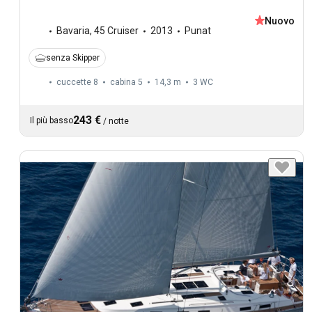
Nuovo
Bavaria
,
45 Cruiser
2013
Punat
senza Skipper
cuccette 8
cabina 5
14,3 m
3
WC
243 €
Il più basso
/
notte