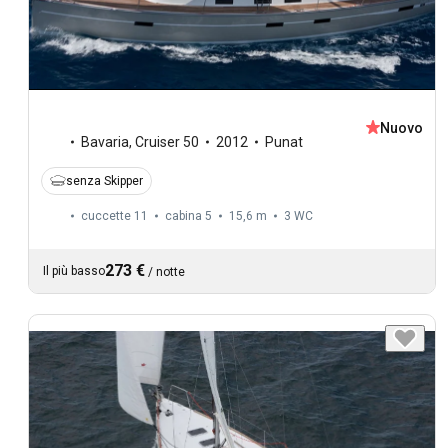
Nuovo
Bavaria
,
Cruiser 50
2012
Punat
senza Skipper
cuccette 11
cabina 5
15,6 m
3
WC
273 €
Il più basso
/
notte