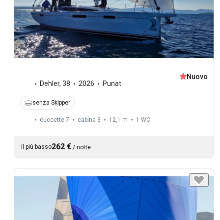
Nuovo
Dehler
,
38
2026
Punat
senza Skipper
cuccette 7
cabina 3
12,1 m
1
WC
262 €
Il più basso
/
notte