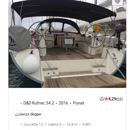
4,29
(23)
D&D Kufner
,
54.2
2016
Punat
senza Skipper
cuccette 12
cabina 5
16,8 m
4
WC