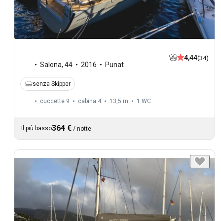
4,44
(34)
Salona
,
44
2016
Punat
senza Skipper
cuccette 9
cabina 4
13,5 m
1
WC
364 €
Il più basso
/
notte