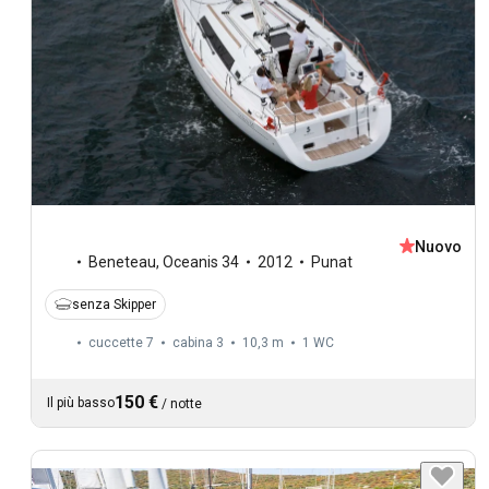
Nuovo
Beneteau
,
Oceanis 34
2012
Punat
senza Skipper
cuccette 7
cabina 3
10,3 m
1
WC
150 €
Il più basso
/
notte