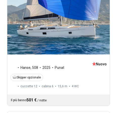
Nuovo
Hanse
,
508
2025
Punat
Skipper opzionale
cuccette 12
cabina 6
15,6 m
4
WC
501 €
Il più basso
/
notte