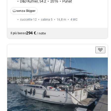
D&D Kufner
,
54.2
2016
Punat
senza Skipper
cuccette 12
cabina 5
16,8 m
4
WC
294 €
Il più basso
/
notte