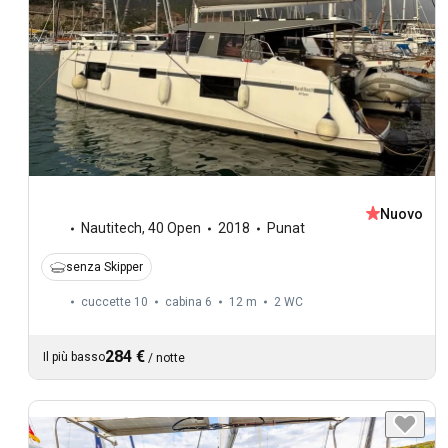
Nuovo
Nautitech
,
40 Open
2018
Punat
senza Skipper
cuccette 10
cabina 6
12 m
2
WC
284 €
Il più basso
/
notte