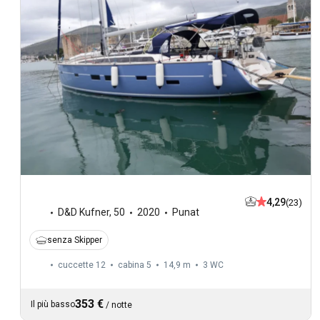
4,29
(23)
D&D Kufner
,
50
2020
Punat
senza Skipper
cuccette 12
cabina 5
14,9 m
3
WC
353 €
Il più basso
/
notte