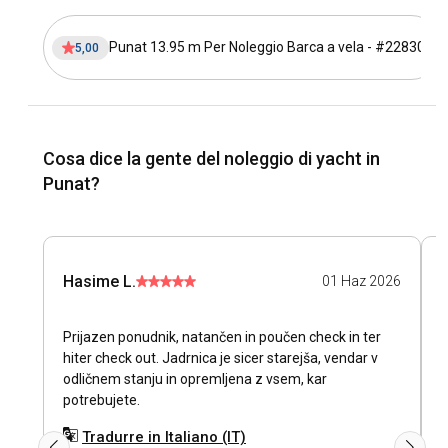
Punat 13.95 m Per Noleggio Barca a vela - #22830
5,00
Cosa dice la gente del noleggio di yacht in
Punat?
Hasime L.
01 Haz 2026
Prijazen ponudnik, natančen in poučen check in ter
V
hiter check out. Jadrnica je sicer starejša, vendar v
odličnem stanju in opremljena z vsem, kar
potrebujete.
Tradurre in Italiano (IT)