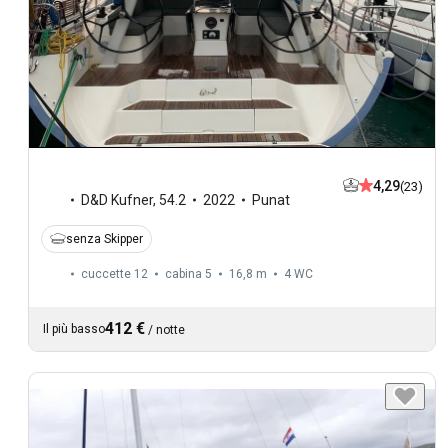
4,29
(23)
D&D Kufner
,
54.2
2022
Punat
senza Skipper
cuccette 12
cabina 5
16,8 m
4
WC
412 €
Il più basso
/
notte