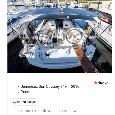
Nuovo
Jeanneau
,
Sun Odyssey 349
2016
Punat
senza Skipper
cuccette 6
cabina 3
10,3 m
1
WC