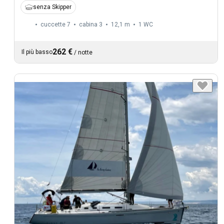
senza Skipper
cuccette 7
cabina 3
12,1 m
1
WC
262 €
Il più basso
/
notte