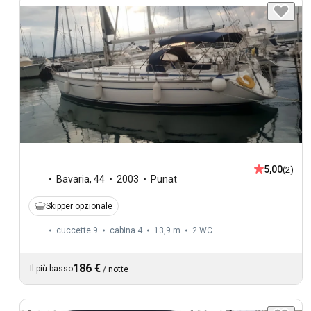
5,00
(2)
Bavaria
,
44
2003
Punat
Skipper opzionale
cuccette 9
cabina 4
13,9 m
2
WC
186 €
Il più basso
/
notte