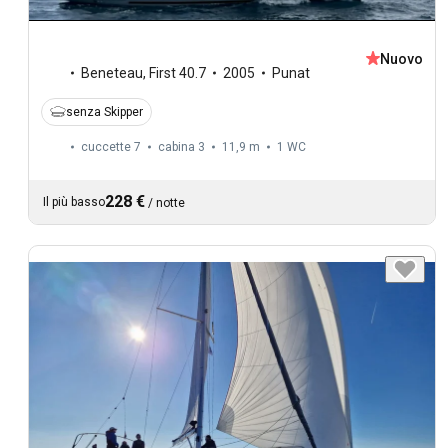
Nuovo
Beneteau
,
First 40.7
2005
Punat
senza Skipper
cuccette 7
cabina 3
11,9 m
1
WC
228 €
Il più basso
/
notte