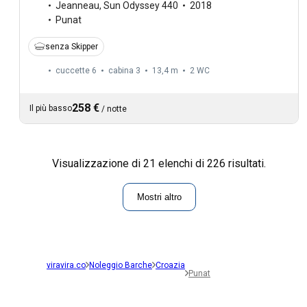
Jeanneau
,
Sun Odyssey 440
2018
Punat
senza Skipper
cuccette 6
cabina 3
13,4 m
2
WC
258 €
Il più basso
/
notte
Visualizzazione di 21 elenchi di 226 risultati.
Mostri altro
viravira.co
Noleggio Barche
Croazia
Punat