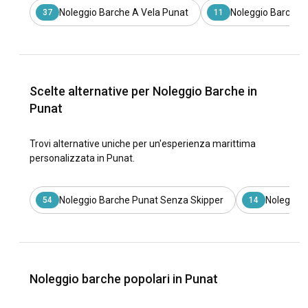
Noleggio Barche A Vela Punat
Noleggio Barche 
37
11
Scelte alternative per Noleggio Barche in
Punat
Trovi alternative uniche per un'esperienza marittima
personalizzata in Punat.
Noleggio Barche Punat Senza Skipper
Noleggio 
54
14
Noleggio barche popolari in Punat