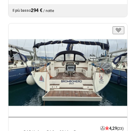
294 €
Il più basso
/
notte
4,29
(23)