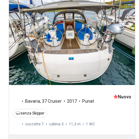
Nuovo
Bavaria
,
37 Cruiser
2017
Punat
senza Skipper
cuccette 7
cabina 3
11,3 m
1
WC