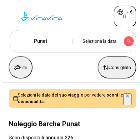
-
€
IT
Punat
Seleziona la data
Filtri
Consigliato
Selezioni
le date del suo viaggio
per vedere
sconti
e
disponibilità.
Noleggio Barche Punat
Sono disponibili
annunci 226
.