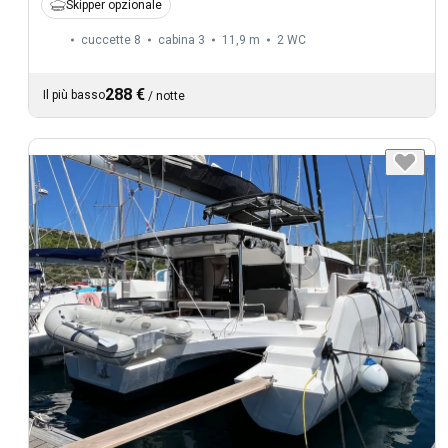
Skipper opzionale
cuccette 8
cabina 3
11,9 m
2
WC
288 €
Il più basso
/
notte