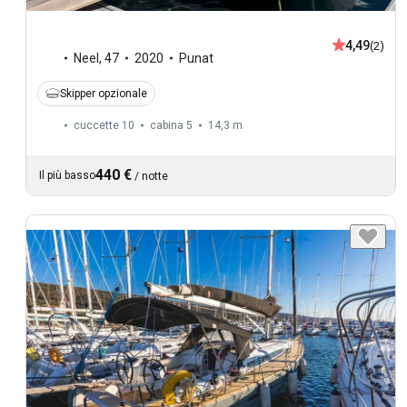
4,49
(2)
Neel
,
47
2020
Punat
Skipper opzionale
cuccette 10
cabina 5
14,3 m
440 €
Il più basso
/
notte