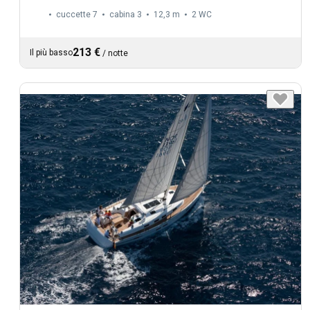
cuccette 7
cabina 3
12,3 m
2
WC
213 €
Il più basso
/
notte