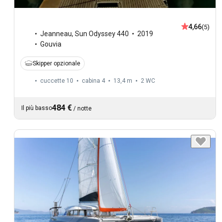
4,66
(5)
Jeanneau
,
Sun Odyssey 440
2019
Gouvia
Skipper opzionale
cuccette 10
cabina 4
13,4 m
2
WC
484 €
Il più basso
/
notte