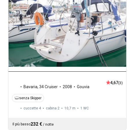
4,67
(3)
Bavaria
,
34 Cruiser
2008
Gouvia
senza Skipper
cuccette 4
cabina 2
10,7 m
1
WC
232 €
Il più basso
/
notte