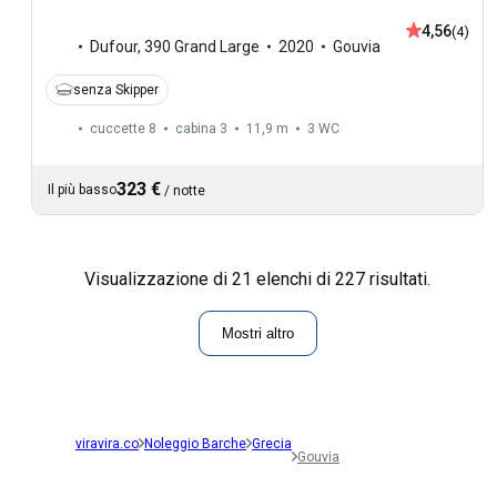
4,56
(4)
Dufour
,
390 Grand Large
2020
Gouvia
senza Skipper
cuccette 8
cabina 3
11,9 m
3
WC
323 €
Il più basso
/
notte
Visualizzazione di 21 elenchi di 227 risultati.
Mostri altro
viravira.co
Noleggio Barche
Grecia
Gouvia