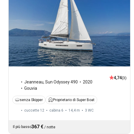
4,74
(3)
Jeanneau
,
Sun Odyssey 490
2020
Gouvia
senza Skipper
Proprietario di Super Boat
cuccette 12
cabina 6
14,4 m
3
WC
367 €
Il più basso
/
notte