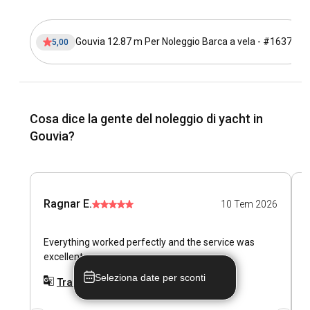
Gouvia 12.87 m Per Noleggio Barca a vela - #16378
5,00
Cosa dice la gente del noleggio di yacht in
Gouvia?
Ragnar E.
O
10 Tem 2026
Everything worked perfectly and the service was
E
excellent
w
Seleziona date per sconti
Tradurre in Italiano (IT)