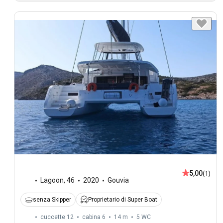
5,00
(1)
Lagoon
,
46
2020
Gouvia
senza Skipper
Proprietario di Super Boat
cuccette 12
cabina 6
14 m
5
WC