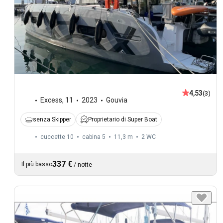
4,53
(3)
Excess
,
11
2023
Gouvia
senza Skipper
Proprietario di Super Boat
cuccette 10
cabina 5
11,3 m
2
WC
337 €
Il più basso
/
notte