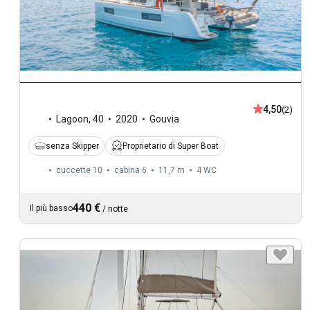
4,50
(2)
Lagoon
,
40
2020
Gouvia
senza Skipper
Proprietario di Super Boat
cuccette 10
cabina 6
11,7 m
4
WC
440 €
Il più basso
/
notte