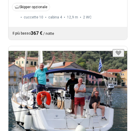
Skipper opzionale
cuccette 10
cabina 4
12,9 m
2
WC
367 €
Il più basso
/
notte