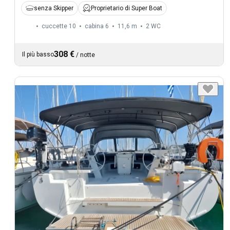
senza Skipper
Proprietario di Super Boat
cuccette 10
cabina 6
11,6 m
2
WC
308 €
Il più basso
/
notte