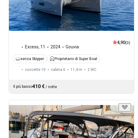
4,90
(3)
Excess
,
11
2024
Gouvia
senza Skipper
Proprietario di Super Boat
cuccette 10
cabina 6
11,4 m
2
WC
410 €
Il più basso
/
notte