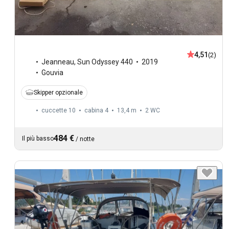
4,51
(2)
Jeanneau
,
Sun Odyssey 440
2019
Gouvia
Skipper opzionale
cuccette 10
cabina 4
13,4 m
2
WC
484 €
Il più basso
/
notte