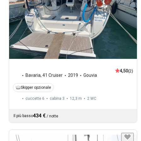
4,50
(2)
Bavaria
,
41 Cruiser
2019
Gouvia
Skipper opzionale
cuccette 6
cabina 3
12,3 m
2
WC
434 €
Il più basso
/
notte