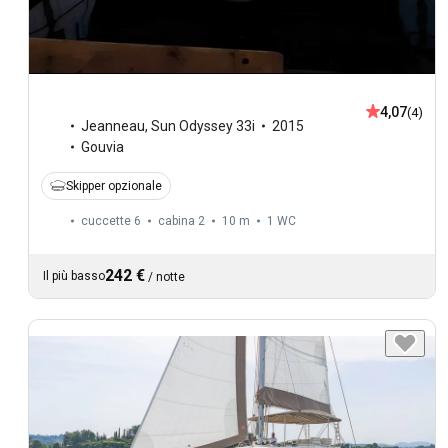
4,07
(4)
Jeanneau
,
Sun Odyssey 33i
2015
Gouvia
Skipper opzionale
cuccette 6
cabina 2
10 m
1
WC
242 €
Il più basso
/
notte