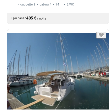
cuccette 8
cabina 4
14 m
2
WC
405 €
Il più basso
/
notte