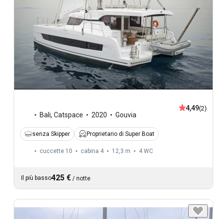
4,49
(2)
Bali
,
Catspace
2020
Gouvia
senza Skipper
Proprietario di Super Boat
cuccette 10
cabina 4
12,3 m
4
WC
425 €
Il più basso
/
notte