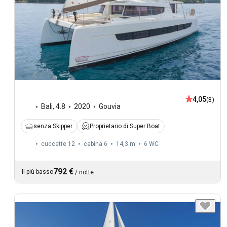
4,05
(3)
Bali
,
4.8
2020
Gouvia
senza Skipper
Proprietario di Super Boat
cuccette 12
cabina 6
14,3 m
6
WC
792 €
Il più basso
/
notte