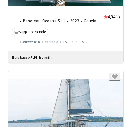
4,34
(3)
Beneteau
,
Oceanis 51.1
2023
Gouvia
Skipper opzionale
cuccette 8
cabina 3
15,9 m
3
WC
704 €
Il più basso
/
notte