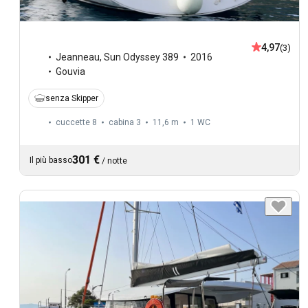
4,97
(3)
Jeanneau
,
Sun Odyssey 389
2016
Gouvia
senza Skipper
cuccette 8
cabina 3
11,6 m
1
WC
301 €
Il più basso
/
notte