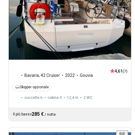
4,61
(7)
Bavaria
,
42 Cruiser
2022
Gouvia
Skipper opzionale
cuccette 6
cabina 3
12,4 m
2
WC
285 €
Il più basso
/
notte