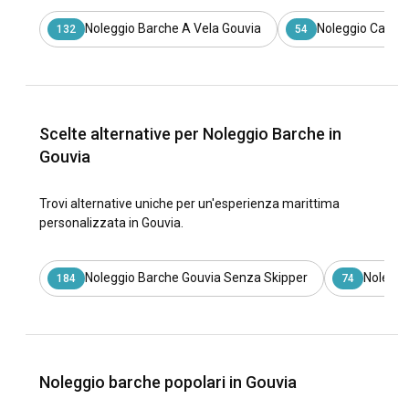
Noleggio Barche A Vela Gouvia
Noleggio Catam
132
54
Scelte alternative per Noleggio Barche in
Gouvia
Trovi alternative uniche per un'esperienza marittima
personalizzata in Gouvia.
Noleggio Barche Gouvia Senza Skipper
Noleggi
184
74
Noleggio barche popolari in Gouvia