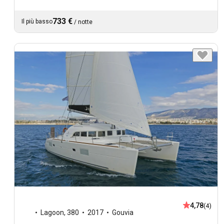
733 €
Il più basso
/
notte
4,78
(4)
Lagoon
,
380
2017
Gouvia