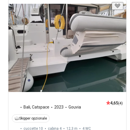
4,65
(4)
Bali
,
Catspace
2023
Gouvia
Skipper opzionale
cuccette 10
cabina 4
12,3 m
4
WC