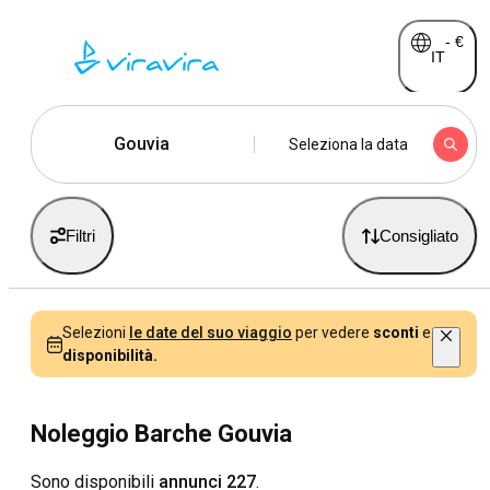
-
€
IT
Gouvia
Seleziona la data
Filtri
Consigliato
Selezioni
le date del suo viaggio
per vedere
sconti
e
disponibilità.
Noleggio Barche Gouvia
Sono disponibili
annunci 227
.