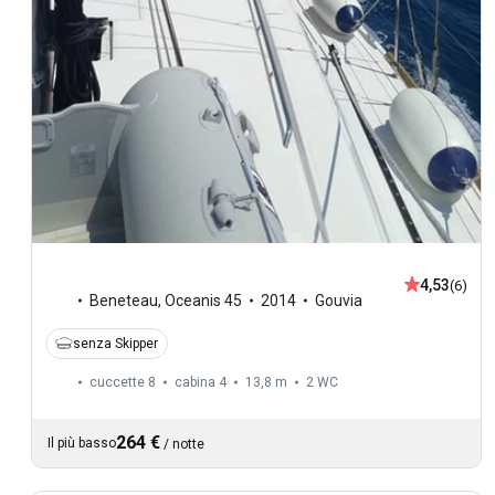
4,53
(6)
Beneteau
,
Oceanis 45
2014
Gouvia
senza Skipper
cuccette 8
cabina 4
13,8 m
2
WC
264 €
Il più basso
/
notte