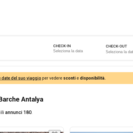
CHECK-IN
CHECK-OUT
e date del suo viaggio
per vedere
sconti
e
disponibilità.
Barche Antalya
ili
annunci 180
.