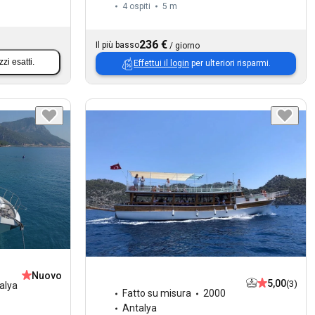
4 ospiti
5 m
236 €
Il più basso
/
giorno
zzi esatti.
Effettui il login
per ulteriori risparmi.
Nuovo
5,00
(3)
alya
Fatto su misura
2000
Antalya