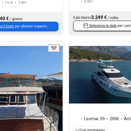
3
WC
15 m
2
WC
3.249 €
Il più basso
40 €
/
notte
/
giorno
Seleziona le date
per i pre
ui il login
per ulteriori risparmi.
Leomar
,
59
2006
Ant
Con equipaggio