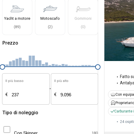
Yacht a motore
Motoscafo
Gommoni
(
89
)
(
2
)
(
0
)
Prezzo
Fatto s
Il più basso
Il più alto
Antaly
-
€
€
Con equipa
Proprietari
Carburante 
Tipo di noleggio
24 ospiti
Con Skipper
180