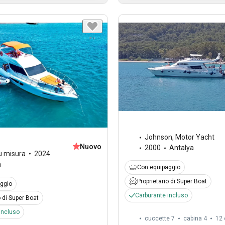
Johnson
,
Motor Yacht
Nuovo
2000
Antalya
u misura
2024
a
Con equipaggio
Proprietario di Super Boat
ggio
Carburante incluso
o di Super Boat
incluso
cuccette 7
cabina 4
12 