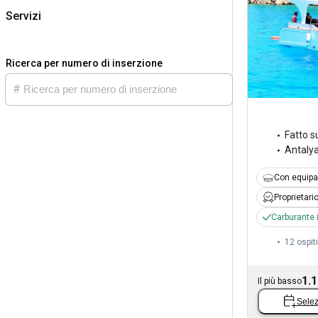
Servizi
Ricerca per numero di inserzione
Fatto s
Antaly
Con equipa
Proprietari
Carburante 
12 ospiti
1.1
Il più basso
Selez