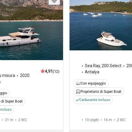
Sea Ray
,
200 Select
20
4,91
(12)
Antalya
u misura
2020
a
Con equipaggio
Proprietario di Super Boat
ggio
Carburante incluso
o di Super Boat
incluso
21 m
2
WC
10 ospiti
16 m
2
WC