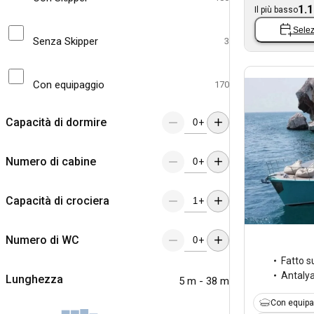
1.1
Il più basso
Selez
Senza Skipper
3
Con equipaggio
170
Capacità di dormire
+
Numero di cabine
+
Capacità di crociera
+
Numero di WC
+
Fatto s
Antaly
Lunghezza
5 m - 38 m
Con equipa