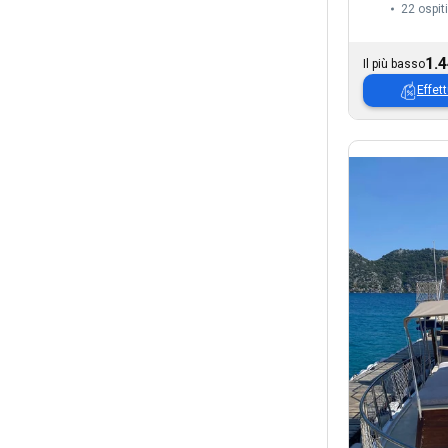
22 ospiti
1.4
Il più basso
Effett