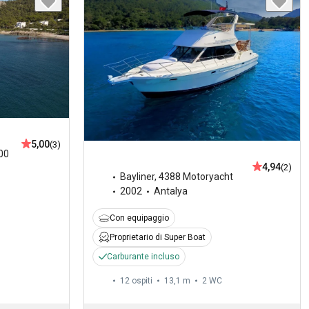
5,00
(3)
00
4,94
(2)
Bayliner
,
4388 Motoryacht
2002
Antalya
Con equipaggio
Proprietario di Super Boat
Carburante incluso
12 ospiti
13,1 m
2
WC