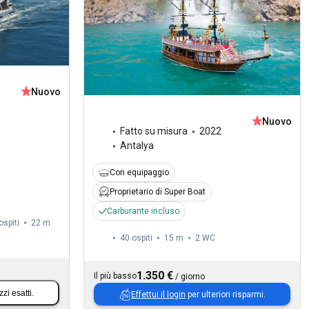
Nuovo
Nuovo
Fatto su misura
2022
Antalya
Con equipaggio
Proprietario di Super Boat
Carburante incluso
ospiti
22 m
40 ospiti
15 m
2
WC
1.350 €
Il più basso
/
giorno
zzi esatti.
Effettui il login
per ulteriori risparmi.