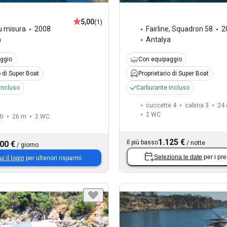
5,00
(1)
u misura
2008
Fairline
,
Squadron 58
2
a
Antalya
ggio
Con equipaggio
o di Super Boat
Proprietario di Super Boat
incluso
Carburante incluso
cuccette 4
cabina 3
24 
2
WC
ti
26 m
2
WC
1.125 €
Il più basso
00 €
/
notte
/
giorno
Seleziona le date
per i pre
ui il login
per ulteriori risparmi.