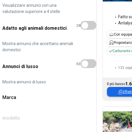
Visualizzare annunci con una
valutazione superiore a 4 stelle
Fatto s
Antaly
28
Adatto agli animali domestici
Con equipa
Proprietari
Mostra annunci che accettano animali
domestici
Carburante 
63
Annunci di lusso
132 ospi
Mostra annunci di lusso
1.6
Il più basso
Effett
Marca
modello