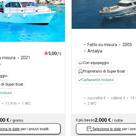
Fatto su misura
2005
Antalya
5,00
(1)
u misura
2021
Con equipaggio
a
Proprietario di Super Boat
ggio
Carburante incluso
o di Super Boat
incluso
cuccette 5
cabina 3
10 
11,9 m
1
WC
2
WC
00 €
2.000 €
Il più basso
/
giorno
/
notte
iona le date
per i prezzi esatti.
Seleziona le date
per i pre