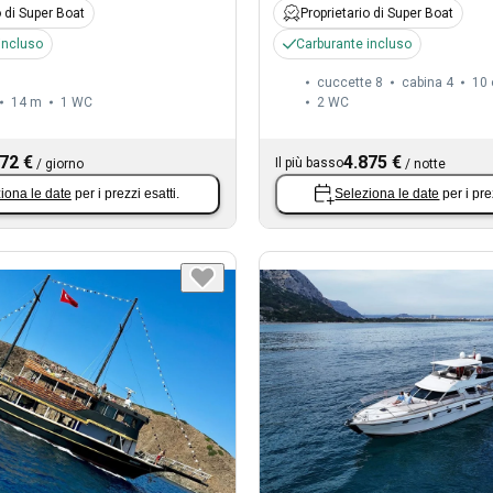
o di Super Boat
Proprietario di Super Boat
incluso
Carburante incluso
cuccette 8
cabina 4
10 
14 m
1
WC
2
WC
72 €
4.875 €
Il più basso
/
giorno
/
notte
iona le date
per i prezzi esatti.
Seleziona le date
per i pre