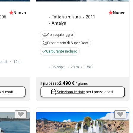
Nuovo
Nuovo
006
Fatto su misura
2011
Antalya
Con equipaggio
Proprietario di Super Boat
Carburante incluso
ospiti
19 m
35 ospiti
28 m
1
WC
2.490 €
Il più basso
/
giorno
zzi esatti.
Seleziona le date
per i prezzi esatti.