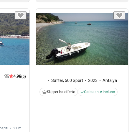
4,98
(5)
Safter
,
500 Sport
2023
Antalya
Skipper ha offerto
Carburante incluso
ospiti
21 m