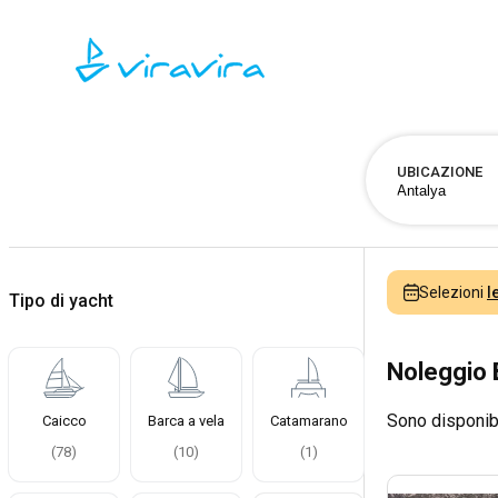
UBICAZIONE
Selezioni
l
Tipo di yacht
Noleggio 
Sono disponib
Caicco
Barca a vela
Catamarano
(
78
)
(
10
)
(
1
)