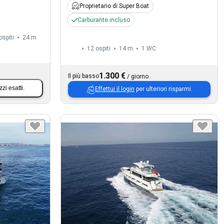
Proprietario di Super Boat
Carburante incluso
ospiti
24 m
12 ospiti
14 m
1
WC
1.300 €
Il più basso
/
giorno
zzi esatti.
Effettui il login
per ulteriori risparmi.