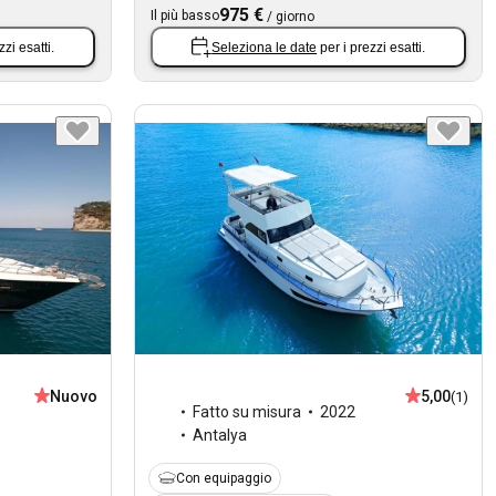
975 €
Il più basso
/
giorno
zzi esatti.
Seleziona le date
per i prezzi esatti.
Nuovo
5,00
(1)
Fatto su misura
2022
Antalya
Con equipaggio