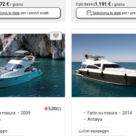
72 €
1.191 €
Il più basso
/
giorno
/
giorno
iona le date
per i prezzi esatti.
Seleziona le date
per i pre
5,00
(2)
u misura
2009
Fatto su misura
2014
a
Antalya
ggio
Con equipaggio