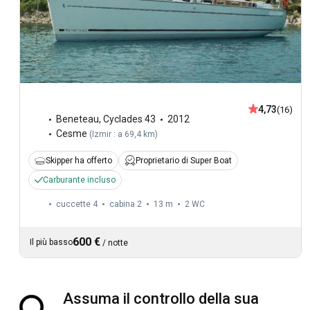
4,73
(16)
Beneteau
,
Cyclades 43
2012
Cesme
(
Izmir : a 69,4 km
)
Skipper ha offerto
Proprietario di Super Boat
Carburante incluso
cuccette 4
cabina 2
13 m
2
WC
600 €
Il più basso
/
notte
Assuma il controllo della sua