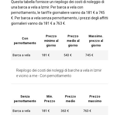
Questa tabella fornisce un riepilogo dei costi di noleggio di
una barca a vela a Izmir. Per barca a vela con
pernottamento, le tariffe giornaliere vanno da 181 € a 745
€. Per barca a vela senza pernottamento, i prezzi degli affitti
giornalieri vanno da 181 € a 763 €.
Prezzo
Prezzo
Massimo.
Con
minimo al
medio al
prezzo al
pernottamento
giorno
giorno
giorno
Barca a vela
181 €
543 €
745 €
Riepilogo dei costi dei noleggi di barche a vela in Izmir
e vicino a me
-
Con pernottamento
Senza
Min.
Prezzo
Prezzo
pernottamento
Prezzo
medio
massimo
Barca a vela
181 €
363 €
763 €