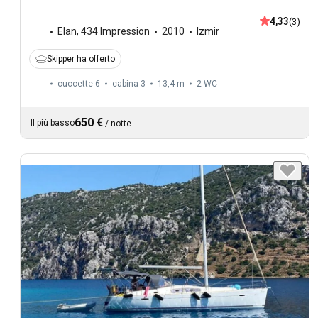
4,33
(3)
Elan
,
434 Impression
2010
Izmir
Skipper ha offerto
cuccette 6
cabina 3
13,4 m
2
WC
650 €
Il più basso
/
notte