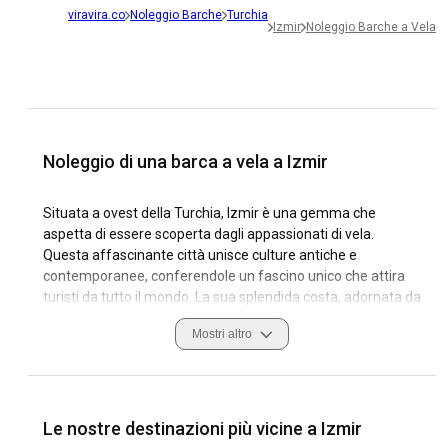
viravira.co
Noleggio Barche
Turchia
Izmir
Noleggio Barche a Vela
Noleggio di una barca a vela a Izmir
Situata a ovest della Turchia, Izmir è una gemma che
aspetta di essere scoperta dagli appassionati di vela.
Questa affascinante città unisce culture antiche e
contemporanee, conferendole un fascino unico che attira
turisti da tutto il mondo. La sua splendida costa, adornata da
vivaci porti turistici e pittoresche baie, è ideale per coloro
Mostri altro
che cercano un noleggio di barche a vela straordinario a
Izmir. Le condizioni di navigazione della città sono
abbastanza miti tutto l'anno e i suoi porti turistici sono
dotati di servizi essenziali, rendendo Izmir una scelta top
per il noleggio di yacht a vela.
Le nostre destinazioni più vicine a Izmir