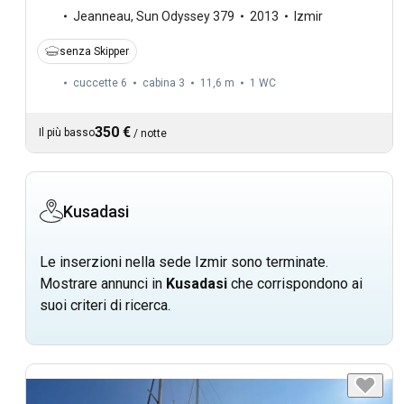
Jeanneau
,
Sun Odyssey 379
2013
Izmir
senza Skipper
cuccette 6
cabina 3
11,6 m
1
WC
350 €
Il più basso
/
notte
Kusadasi
Le inserzioni nella sede Izmir sono terminate.
Mostrare annunci in
Kusadasi
che corrispondono ai
suoi criteri di ricerca.