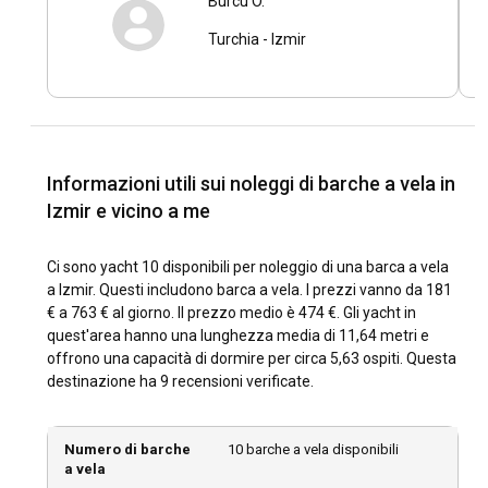
Burcu O.
daha uzun kalabilseydik, tekneyle acilmasak bile
tuo noleggio di barca a vela a Izmir.
Turchia
-
Izmir
Burcuyla birer bira içmeyi hepimiz cok isteriz, umarim
yollarımız kesişir
Quali sono le principali attrazioni e attività
all'aperto a Izmir?
Dall'esplorazione dell'antica Agorà alla visita del mercato
unico di Kemeralti, Izmir offre molte attrazioni. Gli
Informazioni utili sui noleggi di barche a vela in
appassionati di outdoor possono fare escursioni sulla collina
di Kadifekale per una vista panoramica sulla città, mentre gli
Izmir e vicino a me
amanti della spiaggia possono prendere il sole in una delle
tante belle spiagge della città.
Ci sono yacht 10 disponibili per noleggio di una barca a vela
a Izmir. Questi includono barca a vela. I prezzi vanno da 181
Quali sono i migliori porti turistici e ormeggi a
€ a 763 € al giorno. Il prezzo medio è 474 €. Gli yacht in
Izmir?
quest'area hanno una lunghezza media di 11,64 metri e
offrono una capacità di dormire per circa 5,63 ospiti. Questa
Izmir vanta diversi porti turistici ben attrezzati, tra cui il
destinazione ha 9 recensioni verificate.
Porto Turistico di Izmir e il Levent Marina. Questi porti
offrono eccellenti strutture e servizi per yacht a vela. Sono
anche strategicamente posizionati per fornire facile
Numero di barche
10 barche a vela disponibili
accesso ad alcuni dei principali percorsi e destinazioni di
a vela
navigazione a Izmir.