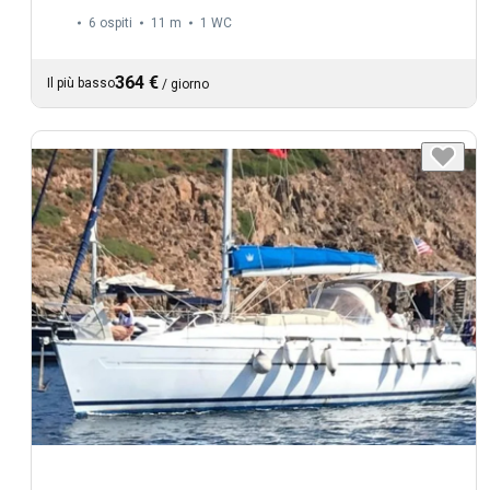
6 ospiti
11 m
1
WC
364 €
Il più basso
/
giorno