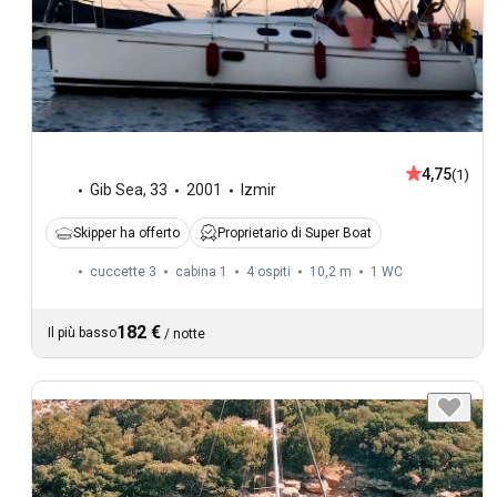
4,75
(1)
Gib Sea
,
33
2001
Izmir
Skipper ha offerto
Proprietario di Super Boat
cuccette 3
cabina 1
4 ospiti
10,2 m
1
WC
182 €
Il più basso
/
notte