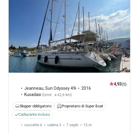
4,93
(5)
Jeanneau
,
Sun Odyssey 49i
2016
Kusadasi
(
Izmir : a 62,6 km
)
Skipper obbligatorio
Proprietario di Super Boat
Carburante incluso
cuccette 6
cabina 3
7 ospiti
15 m