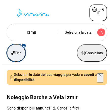
-
€
IT
Izmir
Seleziona la data
1
Filtri
Consigliato
Selezioni
le date del suo viaggio
per vedere
sconti
e
disponibilità.
Noleggio Barche a Vela Izmir
Sono disponibili
annunci 12
.
Cancella filtri