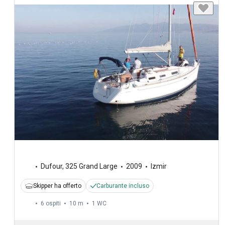
Dufour
,
325 Grand Large
2009
Izmir
Skipper ha offerto
Carburante incluso
6 ospiti
10 m
1
WC