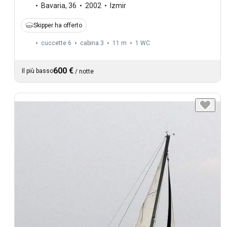
Bavaria
,
36
2002
Izmir
Skipper ha offerto
cuccette 6
cabina 3
11 m
1
WC
600 €
Il più basso
/
notte