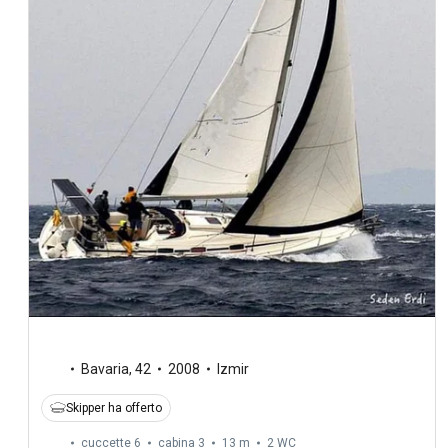
Bavaria
,
42
2008
Izmir
Skipper ha offerto
cuccette 6
cabina 3
13 m
2
WC