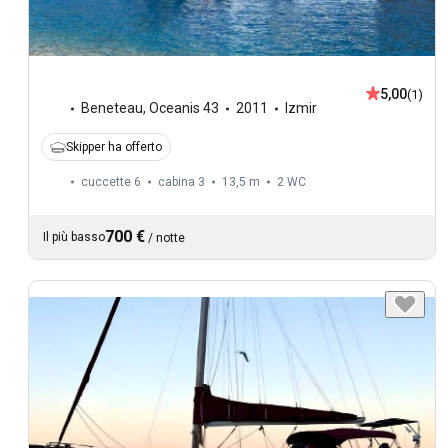
5,00
(1)
Beneteau
,
Oceanis 43
2011
Izmir
Skipper ha offerto
cuccette 6
cabina 3
13,5 m
2
WC
700 €
Il più basso
/
notte