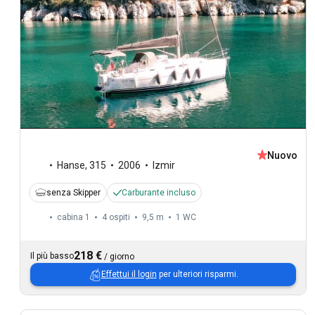
Nuovo
Hanse
,
315
2006
Izmir
senza Skipper
Carburante incluso
cabina 1
4 ospiti
9,5 m
1
WC
218 €
Il più basso
/
giorno
Effettui il login
per ulteriori risparmi.