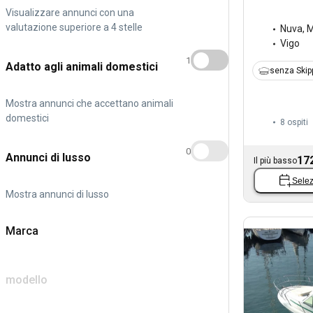
Visualizzare annunci con una
valutazione superiore a 4 stelle
Nuva
,
M
Vigo
1
Adatto agli animali domestici
senza Skip
Mostra annunci che accettano animali
domestici
8 ospiti
0
Annunci di lusso
17
Il più basso
Selez
Mostra annunci di lusso
Marca
modello