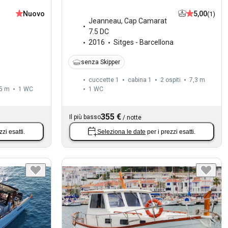
Nuovo
5,00
(1)
Jeanneau
,
Cap Camarat
7.5 DC
2016
Sitges - Barcellona
senza Skipper
cuccette 1
cabina 1
2 ospiti
7,3 m
5 m
1
WC
1
WC
355 €
Il più basso
/
notte
zzi esatti.
Seleziona le date
per i prezzi esatti.