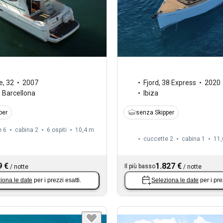
e
,
32
2007
Fjord
,
38 Express
2020
- Barcellona
Ibiza
per
senza Skipper
e 6
cabina 2
6 ospiti
10,4 m
cuccette 2
cabina 1
11,
9 €
1.827 €
Il più basso
/
notte
/
notte
iona le date
per i prezzi esatti.
Seleziona le date
per i pre