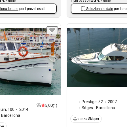
8 €
155 €
Il più basso
/
notte
/
notte
iona le date
per i prezzi esatti.
Seleziona le date
per i pre
Prestige
,
32
2007
5,00
(1)
Sitges - Barcellona
uin
,
100
2014
- Barcellona
senza Skipper
per