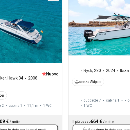
Ryck
,
280
2024
Ibiza
Nuovo
ker
,
Hawk 34
2008
senza Skipper
per
cuccette 7
cabina 1
7 o
e 2
cabina 1
11,1 m
1
WC
1
WC
09 €
664 €
Il più basso
/
notte
/
notte
iona le date
per i prezzi esatti.
Seleziona le date
per i pre