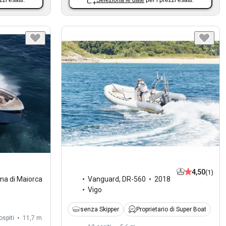
4,50
(1)
ma di Maiorca
Vanguard
,
DR-560
2018
Vigo
senza Skipper
Proprietario di Super Boat
ospiti
11,7 m