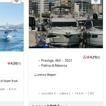
4,39
(2)
Prestige
,
460
2021
4,50
(1)
Palma di Maiorca
senza Skipper
 di Super Boat
spiti
8,9 m
cuccette 4
cabina 2
14,3 m
2
WC