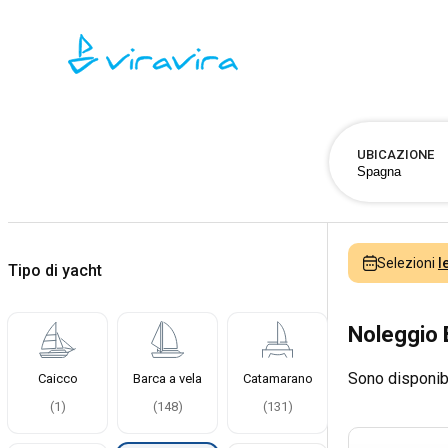
UBICAZIONE
Selezioni
l
Tipo di yacht
Noleggio 
Sono disponib
Caicco
Barca a vela
Catamarano
(
1
)
(
148
)
(
131
)