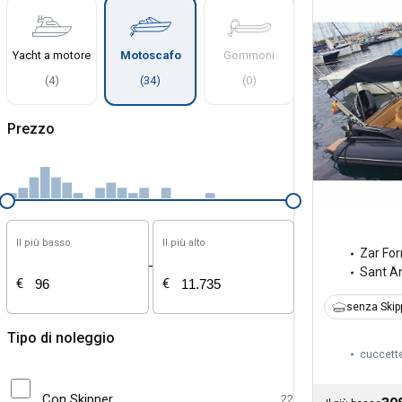
Yacht a motore
Motoscafo
Gommoni
(
4
)
(
34
)
(
0
)
Prezzo
Il più basso
Il più alto
Zar Fo
-
Sant A
€
€
senza Skip
Tipo di noleggio
cuccett
Con Skipper
22