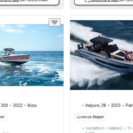
,
200
2022
Ibiza
Italyure
,
38
2023
Pal
per
senza Skipper
cuccette 4
cabina 2
11 