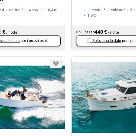
e 4
cabina 2
4 ospiti
10,4 m
cuccette 6
cabina 2
6 o
1
WC
1 €
440 €
Il più basso
/
notte
/
notte
iona le date
per i prezzi esatti.
Seleziona le date
per i pre