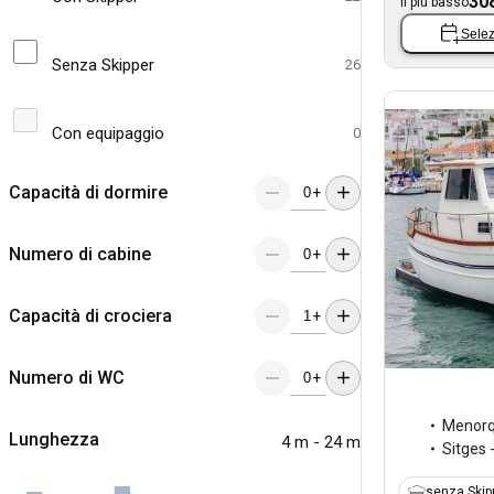
30
Il più basso
Selez
Senza Skipper
26
Con equipaggio
0
Capacità di dormire
+
Numero di cabine
+
Capacità di crociera
+
Numero di WC
+
Menorq
Lunghezza
4 m - 24 m
Sitges 
senza Skip