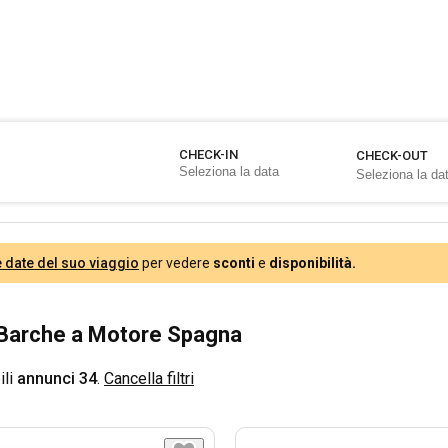
CHECK-IN
CHECK-OUT
e date del suo viaggio
per vedere
sconti
e
disponibilità.
Barche a Motore Spagna
ili
annunci 34
.
Cancella filtri