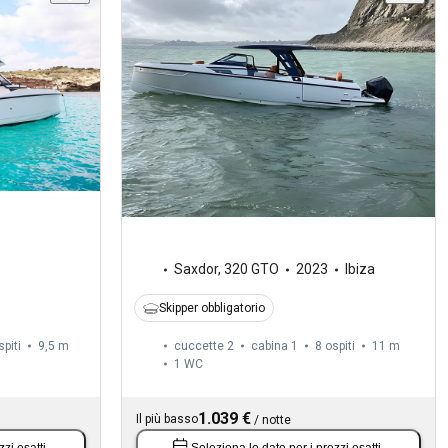
Saxdor
,
320 GTO
2023
Ibiza
Skipper obbligatorio
spiti
9,5 m
cuccette 2
cabina 1
8 ospiti
11 m
1
WC
1.039 €
Il più basso
/
notte
zzi esatti.
Seleziona le date
per i prezzi esatti.