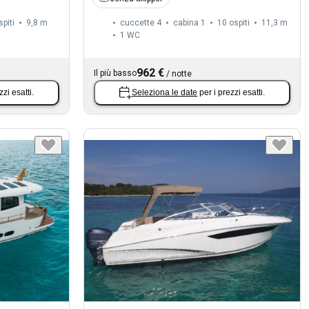
spiti
9,8 m
cuccette 4
cabina 1
10 ospiti
11,3 m
1
WC
962 €
Il più basso
/
notte
zzi esatti.
Seleziona le date
per i prezzi esatti.