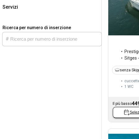
Servizi
Ricerca per numero di inserzione
Prestig
Sitges 
senza Skip
cuccett
1
WC
44
Il più basso
Selez