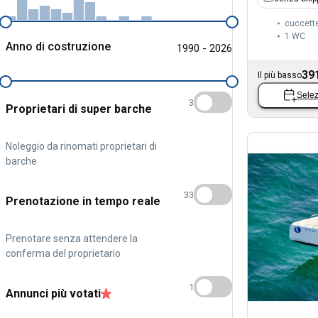
cuccett
1
WC
Anno di costruzione
1990 - 2026
39
Il più basso
Selez
3
Proprietari di super barche
Noleggio da rinomati proprietari di
barche
33
Prenotazione in tempo reale
Prenotare senza attendere la
conferma del proprietario
1
Annunci più votati