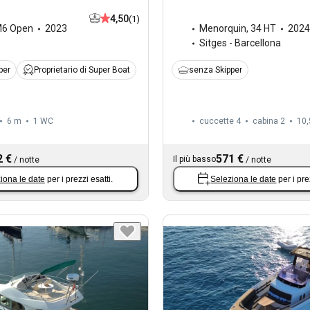
4,50
(1)
6 Open
2023
Menorquin
,
34 HT
2024
Sitges - Barcellona
per
Proprietario di Super Boat
senza Skipper
6 m
1
WC
cuccette 4
cabina 2
10,
2 €
571 €
Il più basso
/
notte
/
notte
iona le date
per i prezzi esatti.
Seleziona le date
per i pre