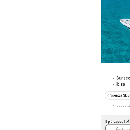
Sunsee
Ibiza
senza Skip
cuccett
1.4
Il più basso
Selez