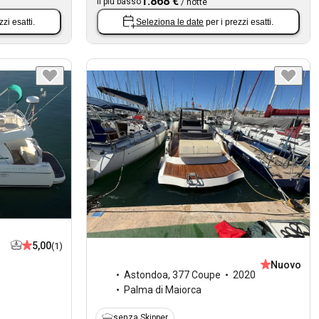
1.868 €
Il più basso
/
notte
zzi esatti.
Seleziona le date
per i prezzi esatti.
5,00
(1)
Nuovo
Astondoa
,
377 Coupe
2020
Palma di Maiorca
senza Skipper