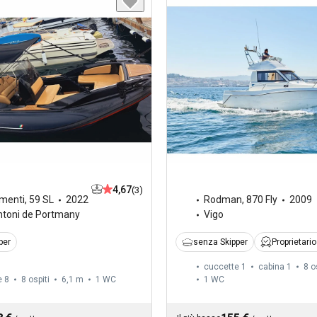
4,67
(3)
rmenti
,
59 SL
2022
Rodman
,
870 Fly
2009
ntoni de Portmany
Vigo
per
senza Skipper
Proprietario
cuccette 1
cabina 1
8 o
e 8
8 ospiti
6,1 m
1
WC
1
WC