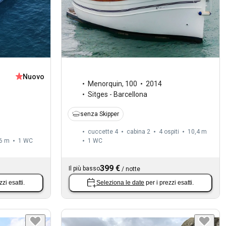
Nuovo
Menorquin
,
100
2014
Sitges - Barcellona
senza Skipper
cuccette 4
cabina 2
4 ospiti
10,4 m
6 m
1
WC
1
WC
399 €
Il più basso
/
notte
zzi esatti.
Seleziona le date
per i prezzi esatti.