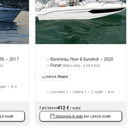
795
2017
Beneteau
,
Flyer 8 Sundeck
2020
Punat
km
)
(
Mali Lošinj : a 56,9 km
)
senza Skipper
spiti
8 m
cuccette 2
cabina 1
2 ospiti
8 m
412 €
Il più basso
/
notte
zzi esatti.
Seleziona le date
per i prezzi esatti.