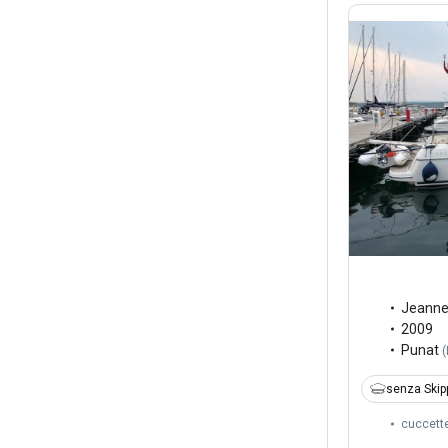
Jeann
2009
Punat
(
senza Skip
cuccett