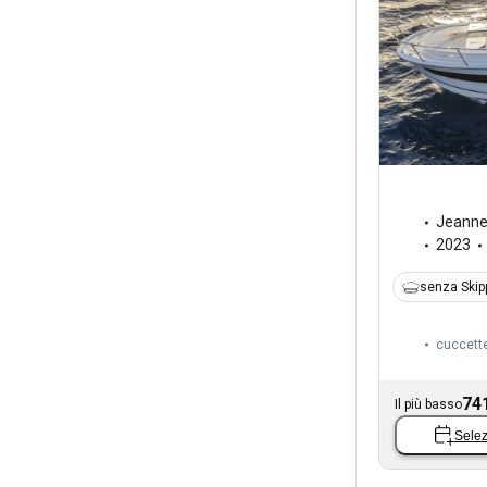
Jeann
2023
senza Skip
cuccett
74
Il più basso
Selez