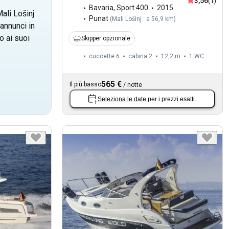
3,56
(1)
Bavaria
,
Sport 400
2015
ali Lošinj
Punat
(
Mali Lošinj : a 56,9 km
)
annunci in
 ai suoi
Skipper opzionale
cuccette 6
cabina 2
12,2 m
1
WC
565 €
Il più basso
/
notte
Seleziona le date
per i prezzi esatti.