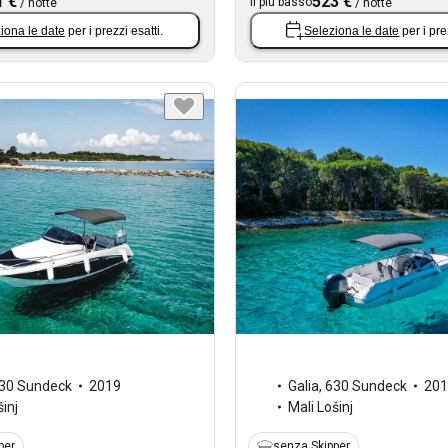
1 €
523 €
Il più basso
/
notte
/
notte
iona le date
per i prezzi esatti.
Seleziona le date
per i pre
30 Sundeck
2019
Galia
,
630 Sundeck
201
šinj
Mali Lošinj
per
senza Skipper