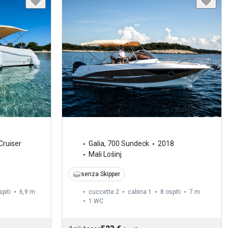
Cruiser
Galia
,
700 Sundeck
2018
Mali Lošinj
senza Skipper
spiti
6,9 m
cuccette 2
cabina 1
8 ospiti
7 m
1
WC