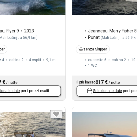
au
,
Flyer 9
2023
Jeanneau
,
Merry Fisher 
Punat
Mali Lošinj : a 56,9 km
)
(
Mali Lošinj : a 56,9 
per
senza Skipper
e 4
cabina 2
4 ospiti
9,1 m
cuccette 6
cabina 2
10 
1
WC
7 €
617 €
Il più basso
/
notte
/
notte
iona le date
per i prezzi esatti.
Seleziona le date
per i pre