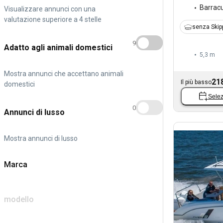
Barrac
Visualizzare annunci con una
valutazione superiore a 4 stelle
senza Skip
9
Adatto agli animali domestici
5,3 m
Mostra annunci che accettano animali
21
Il più basso
domestici
Selez
0
Annunci di lusso
Mostra annunci di lusso
Marca
modello