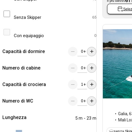
61
Il più basso
Selez
Senza Skipper
65
Con equipaggio
0
Capacità di dormire
+
Numero di cabine
+
Capacità di crociera
+
Numero di WC
+
Galia
,
6
Lunghezza
5 m - 23 m
Mali Lo
senza Skip