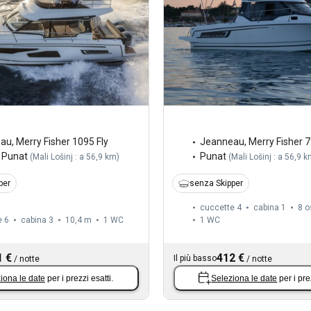
eau
,
Merry Fisher 1095 Fly
Jeanneau
,
Merry Fisher 
Punat
Punat
(
Mali Lošinj : a 56,9 km
)
(
Mali Lošinj : a 56,9 
per
senza Skipper
cuccette 4
cabina 1
8 o
e 6
cabina 3
10,4 m
1
WC
1
WC
1 €
412 €
Il più basso
/
notte
/
notte
iona le date
per i prezzi esatti.
Seleziona le date
per i pre