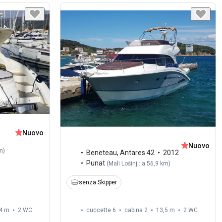
Nuovo
Nuovo
km
)
Beneteau
,
Antares 42
2012
Punat
(
Mali Lošinj : a 56,9 km
)
senza Skipper
4 m
2
WC
cuccette 6
cabina 2
13,5 m
2
WC