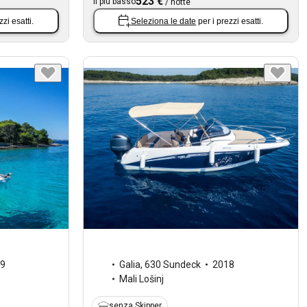
523 €
Il più basso
/
notte
zzi esatti.
Seleziona le date
per i prezzi esatti.
9
Galia
,
630 Sundeck
2018
Mali Lošinj
senza Skipper