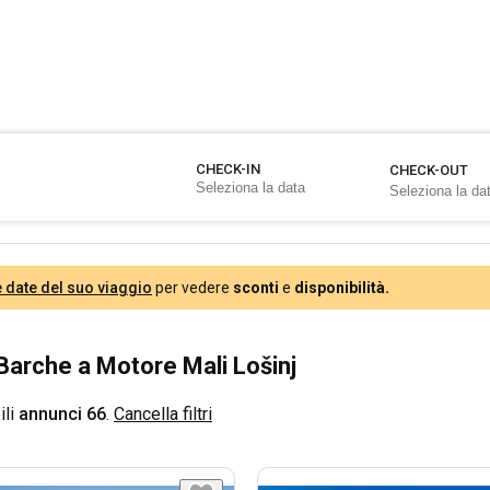
CHECK-IN
CHECK-OUT
e date del suo viaggio
per vedere
sconti
e
disponibilità.
Barche a Motore Mali Lošinj
ili
annunci 66
.
Cancella filtri