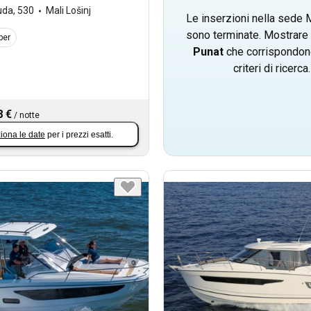
uda
,
530
Mali Lošinj
Le inserzioni nella sede M
sono terminate. Mostrare 
per
Punat
che corrispondono
criteri di ricerca.
8 €
/
notte
iona le date
per i prezzi esatti.