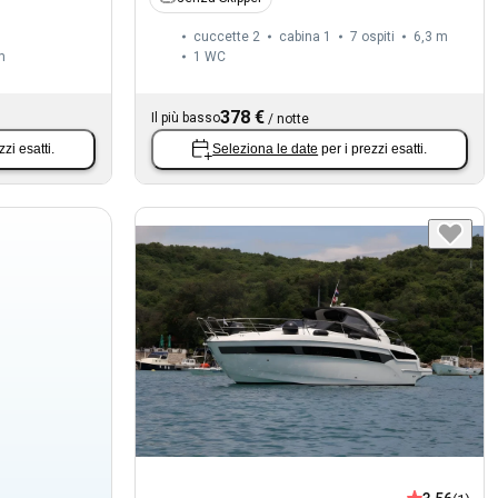
cuccette 2
cabina 1
7 ospiti
6,3 m
m
1
WC
378 €
Il più basso
/
notte
zzi esatti.
Seleziona le date
per i prezzi esatti.