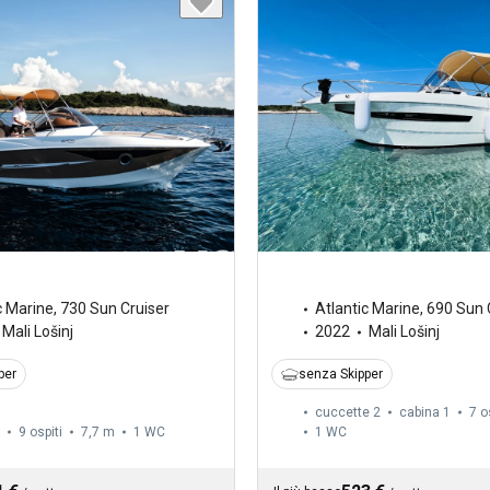
c Marine
,
730 Sun Cruiser
Atlantic Marine
,
690 Sun 
Mali Lošinj
2022
Mali Lošinj
per
senza Skipper
cuccette 2
cabina 1
7 o
9 ospiti
7,7 m
1
WC
1
WC