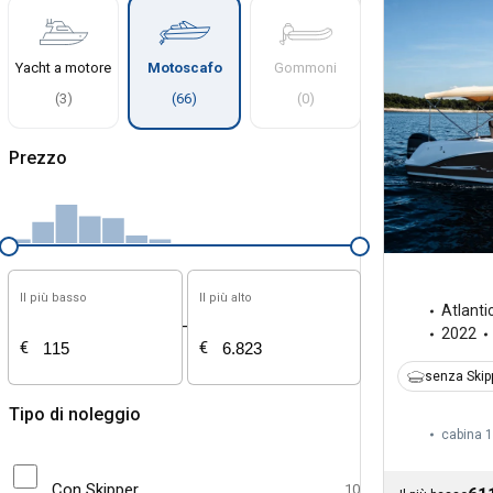
Yacht a motore
Motoscafo
Gommoni
(
3
)
(
66
)
(
0
)
Prezzo
Il più basso
Il più alto
Atlanti
-
2022
€
€
senza Skip
Tipo di noleggio
cabina 1
Con Skipper
10