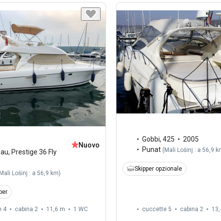
Gobbi
,
425
2005
Nuovo
Punat
(
Mali Lošinj : a 56,9 
eau
,
Prestige 36 Fly
Skipper opzionale
Mali Lošinj : a 56,9 km
)
per
e 4
cabina 2
11,6 m
1
WC
cuccette 5
cabina 2
13,