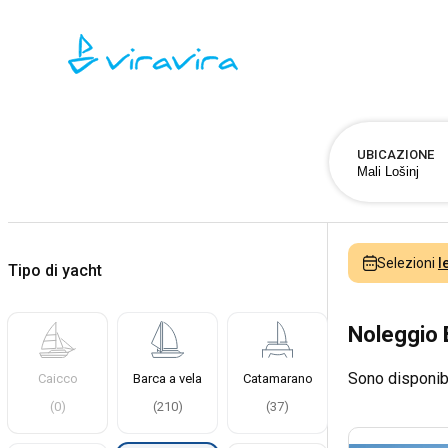
UBICAZIONE
Selezioni
l
Tipo di yacht
Noleggio 
Sono disponib
Caicco
Barca a vela
Catamarano
(
0
)
(
210
)
(
37
)