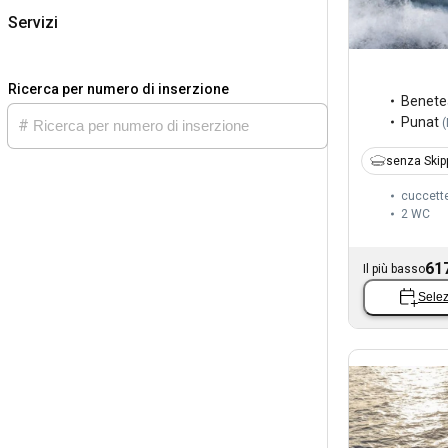
Servizi
Ricerca per numero di inserzione
Benete
Punat
(
senza Skip
cuccett
2
WC
61
Il più basso
Selez