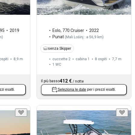
895
2019
Eolo
,
770 Cruiser
2022
Punat
km
)
(
Mali Lošinj : a 56,9 km
)
senza Skipper
ospiti
8,9 m
cuccette 2
cabina 1
8 ospiti
7,7 m
1
WC
412 €
Il più basso
/
notte
zzi esatti.
Seleziona le date
per i prezzi esatti.