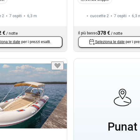
e 2
7 ospiti
6,3 m
cuccette 2
7 ospiti
6,3 
2 €
378 €
Il più basso
/
notte
/
notte
iona le date
per i prezzi esatti.
Seleziona le date
per i pre
Punat