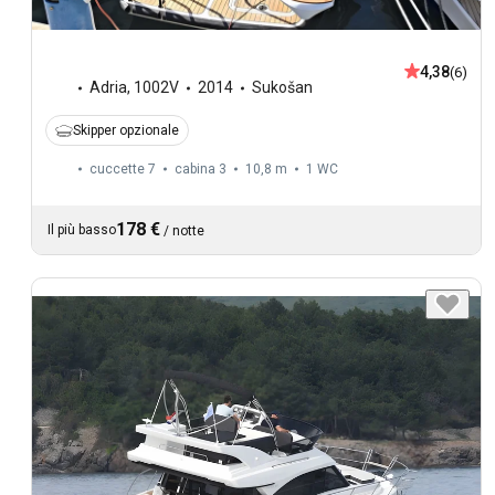
4,38
(6)
Adria
,
1002V
2014
Sukošan
Skipper opzionale
cuccette 7
cabina 3
10,8 m
1
WC
178 €
Il più basso
/
notte