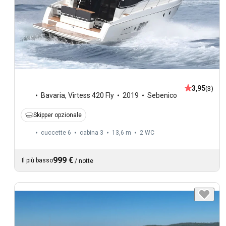
3,95
(3)
Bavaria
,
Virtess 420 Fly
2019
Sebenico
Skipper opzionale
cuccette 6
cabina 3
13,6 m
2
WC
999 €
Il più basso
/
notte