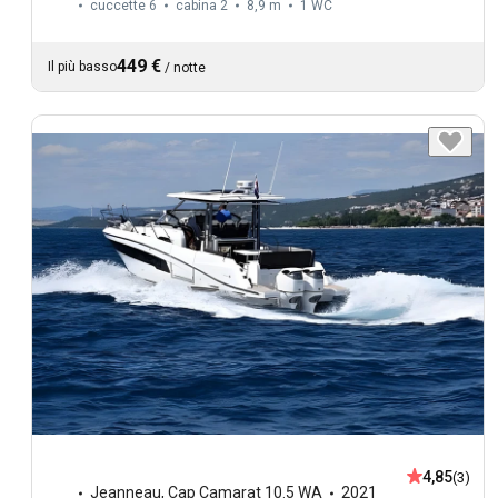
cuccette 6
cabina 2
8,9 m
1
WC
449 €
Il più basso
/
notte
4,85
(3)
Jeanneau
,
Cap Camarat 10.5 WA
2021