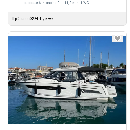
cuccette 6
cabina 2
11,3 m
1
WC
394 €
Il più basso
/
notte