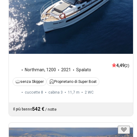
4,49
(2)
Northman
,
1200
2021
Spalato
senza Skipper
Proprietario di Super Boat
cuccette 8
cabina 3
11,7 m
2
WC
542 €
Il più basso
/
notte