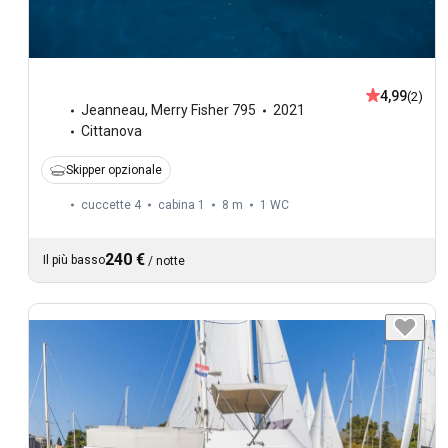
4,99
(2)
Jeanneau
,
Merry Fisher 795
2021
Cittanova
Skipper opzionale
cuccette 4
cabina 1
8 m
1
WC
240 €
Il più basso
/
notte