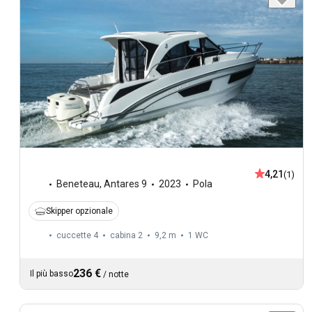
4,21
(1)
Beneteau
,
Antares 9
2023
Pola
Skipper opzionale
cuccette 4
cabina 2
9,2 m
1
WC
236 €
Il più basso
/
notte