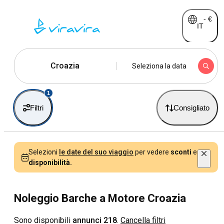
-
€
IT
Croazia
Seleziona la data
1
Filtri
Consigliato
Selezioni
le date del suo viaggio
per vedere
sconti
e
disponibilità.
Noleggio Barche a Motore Croazia
Sono disponibili
annunci 218
.
Cancella filtri