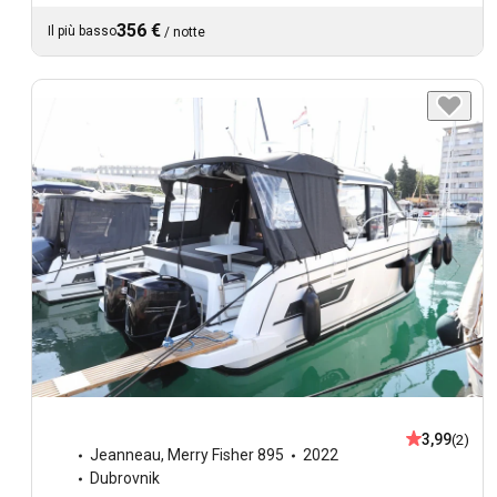
356 €
Il più basso
/
notte
3,99
(2)
Jeanneau
,
Merry Fisher 895
2022
Dubrovnik