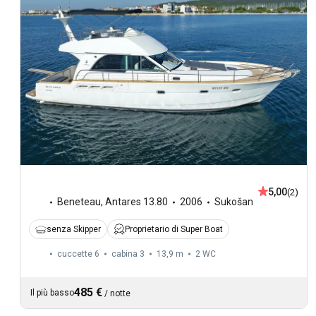
5,00
(2)
Beneteau
,
Antares 13.80
2006
Sukošan
senza Skipper
Proprietario di Super Boat
cuccette 6
cabina 3
13,9 m
2
WC
485 €
Il più basso
/
notte