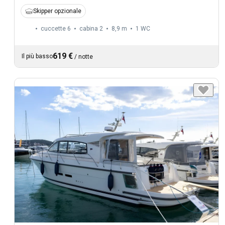
Skipper opzionale
cuccette 6
cabina 2
8,9 m
1
WC
619 €
Il più basso
/
notte