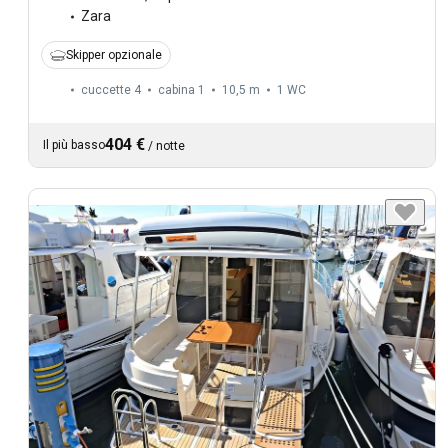
Zara
Skipper opzionale
cuccette 4
cabina 1
10,5 m
1
WC
404 €
Il più basso
/
notte