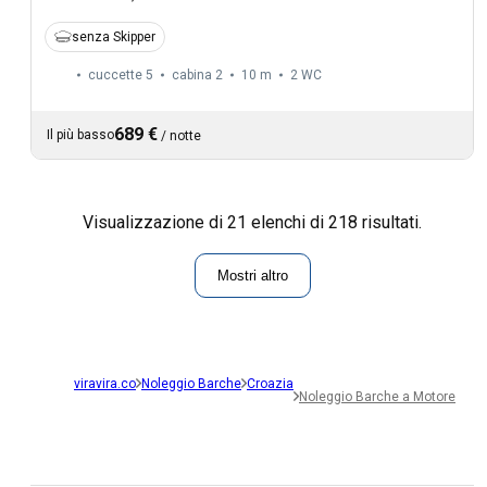
senza Skipper
cuccette 5
cabina 2
10 m
2
WC
689 €
Il più basso
/
notte
Visualizzazione di 21 elenchi di 218 risultati.
Mostri altro
viravira.co
Noleggio Barche
Croazia
Noleggio Barche a Motore