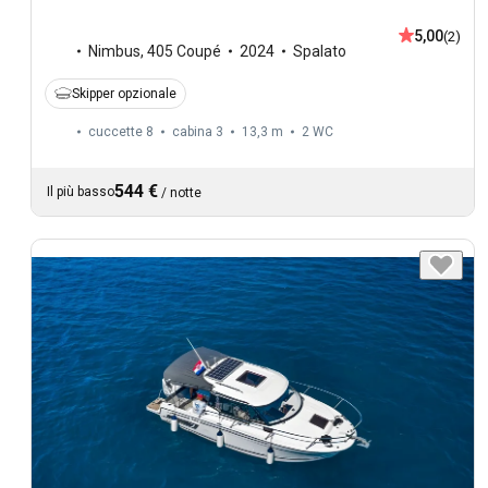
5,00
(2)
Nimbus
,
405 Coupé
2024
Spalato
Skipper opzionale
cuccette 8
cabina 3
13,3 m
2
WC
544 €
Il più basso
/
notte