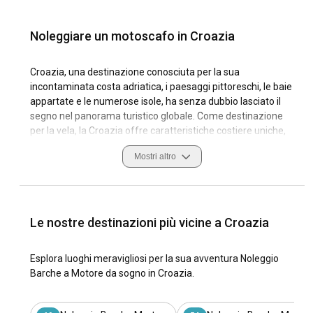
Noleggiare un motoscafo in Croazia
Croazia, una destinazione conosciuta per la sua
incontaminata costa adriatica, i paesaggi pittoreschi, le baie
appartate e le numerose isole, ha senza dubbio lasciato il
segno nel panorama turistico globale. Come destinazione
per la vela, la Croazia offre caratteristiche costiere uniche,
condizioni di navigazione favorevoli, numerosi porti ben
Mostri altro
attrezzati, noleggio motoscafi in Croazia, presentando
un'opzione allettante per chi ama il mare. Con una ricca
tradizione marittima, navigare le acque croate offre
un'esperienza eccezionale sia ai marinai esperti che ai
principianti. La sua importanza storica, la bellezza naturale
Le nostre destinazioni più vicine a Croazia
e la robusta cultura della vela rendono la Croazia una
destinazione notevole.
Esplora luoghi meravigliosi per la sua avventura Noleggio
Barche a Motore da sogno in Croazia.
Ognuna delle sue regioni offre un fascino diverso e
un'avventura velica unica, e le città costiere croate con la
loro influenza veneziana creano un'atmosfera vibrante e