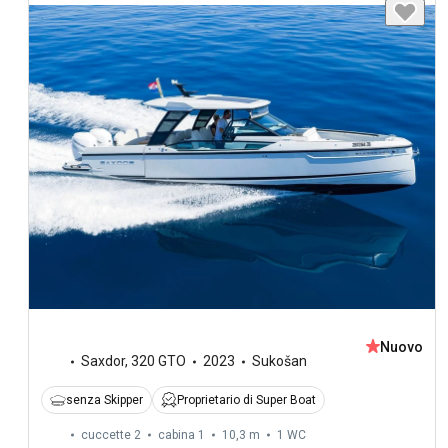
Nuovo
Saxdor
,
320 GTO
2023
Sukošan
senza Skipper
Proprietario di Super Boat
cuccette 2
cabina 1
10,3 m
1
WC