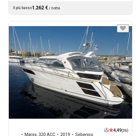
1.262 €
Il più basso
/
notte
4,49
(36)
Marex
,
320 ACC
2019
Sebenico