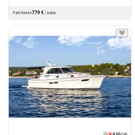
779 €
Il più basso
/
notte
4,66
(18)