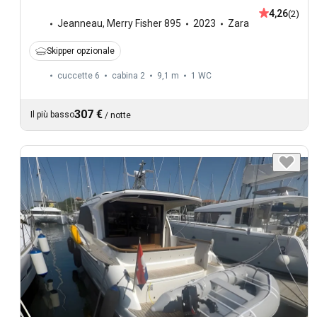
4,26
(2)
Jeanneau
,
Merry Fisher 895
2023
Zara
Skipper opzionale
cuccette 6
cabina 2
9,1 m
1
WC
307 €
Il più basso
/
notte