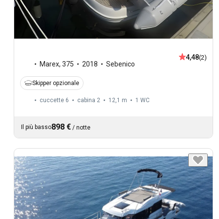
4,48
(2)
Marex
,
375
2018
Sebenico
Skipper opzionale
cuccette 6
cabina 2
12,1 m
1
WC
898 €
Il più basso
/
notte