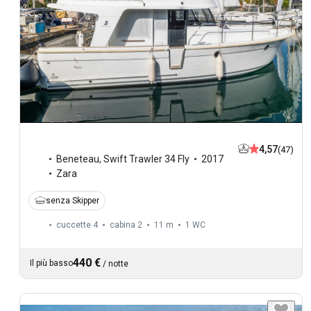
4,57
(47)
Beneteau
,
Swift Trawler 34 Fly
2017
Zara
senza Skipper
cuccette 4
cabina 2
11 m
1
WC
440 €
Il più basso
/
notte