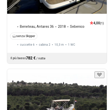
4,00
(1)
Beneteau
,
Antares 36
2018
Sebenico
senza Skipper
cuccette 6
cabina 2
10,3 m
1
WC
782 €
Il più basso
/
notte