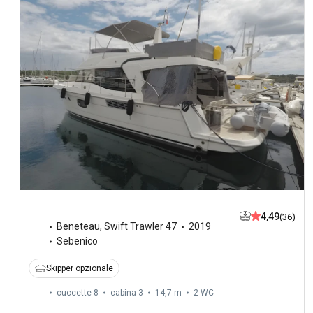
4,49
(36)
Beneteau
,
Swift Trawler 47
2019
Sebenico
Skipper opzionale
cuccette 8
cabina 3
14,7 m
2
WC