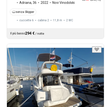
Adriana
,
36
2022
Novi Vinodolski
senza Skipper
cuccette 6
cabina 2
11,8 m
2
WC
294 €
Il più basso
/
notte