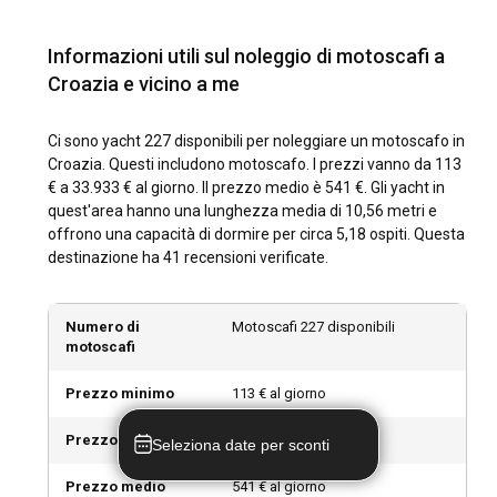
l'ospitalità del suo popolo offrono un'esperienza croata
autentica.
Informazioni utili sul noleggio di motoscafi a
Croazia e vicino a me
Quali sono le principali attrazioni e attività
all'aperto in Croazia?
Ci sono yacht 227 disponibili per noleggiare un motoscafo in
Che si tratti di immergersi nelle grotte azzurre di Biševo o di
Croazia. Questi includono motoscafo. I prezzi vanno da 113
esplorare le antiche mura della città di Dubrovnik, navigare
€ a 33.933 € al giorno. Il prezzo medio è 541 €. Gli yacht in
attorno al Parco Nazionale delle Kornati o prendere il sole
quest'area hanno una lunghezza media di 10,56 metri e
sulla spiaggia di Zlatni Rat, la Croazia offre una vasta
offrono una capacità di dormire per circa 5,18 ospiti. Questa
gamma di attività all'aperto e attrazioni uniche. Il paese è
destinazione ha 41 recensioni verificate.
noto per le sue spettacolari opzioni culinarie, la vita notturna
vivace, le meraviglie naturali mozzafiato e l'abbondanza di
attività sportive acquatiche.
Numero di
Motoscafi 227 disponibili
motoscafi
Quali sono i migliori porti turistici e ancoraggi in
Prezzo minimo
113 € al giorno
Croazia?
Prezzo massimo
33.933 € al giorno
La catena di marina ACI, situata a Dubrovnik, Spalato e
Seleziona date per sconti
Rovigno, tra altri luoghi, offre eccellenti strutture per i velisti.
Prezzo medio
541 € al giorno
La marina di Hvar è conosciuta per la sua grande posizione