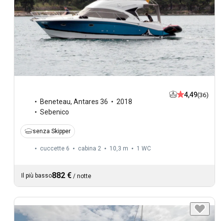
4,49
(36)
Beneteau
,
Antares 36
2018
Sebenico
senza Skipper
cuccette 6
cabina 2
10,3 m
1
WC
882 €
Il più basso
/
notte