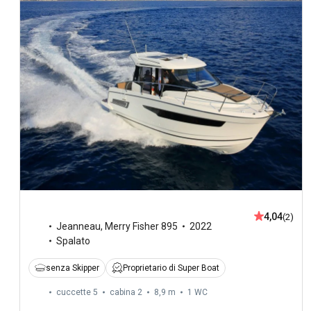
4,04
(2)
Jeanneau
,
Merry Fisher 895
2022
Spalato
senza Skipper
Proprietario di Super Boat
cuccette 5
cabina 2
8,9 m
1
WC