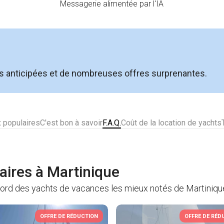
Messagerie alimentée par l'IA
ns anticipées et de nombreuses offres surprenantes.
x populaires
C'est bon à savoir
F.A.Q.
Coût de la location de yachts
laires à Martinique
bord des yachts de vacances les mieux notés de Martiniqu
OFFRE DE RÉDUCTION
OFFRE DE RÉD