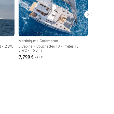
Martinique
Catamaran
Martinique
8
2 WC
5 Cabine
Couchettes 10
Invités 10
4 Cabine
Co
5 WC
16,9
m
4 WC
13,96
7,790 €
1,020 €
/jour
/jo