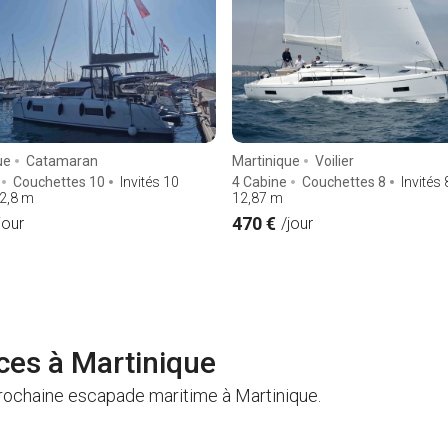
ue
Catamaran
Martinique
Voilier
Couchettes 10
Invités 10
4 Cabine
Couchettes 8
Invités 
2,8
m
12,87
m
470 €
jour
/jour
ces à Martinique
rochaine escapade maritime à Martinique.