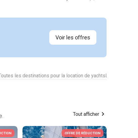
Voir les offres
Toutes les destinations pour la location de yachts
Louez un autre
Tout afficher
e.
UCTION
OFFRE DE RÉDUCTION