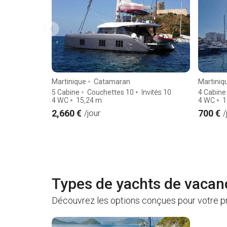
Martinique
Catamaran
Martiniq
5 Cabine
Couchettes 10
Invités 10
4 Cabine
4 WC
15,24
m
4 WC
1
2,660 €
700 €
/jour
/
Types de yachts de vacan
Découvrez les options conçues pour votre p