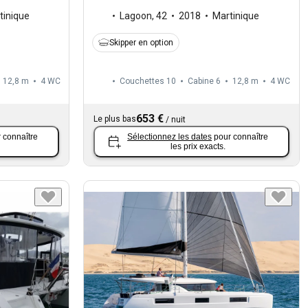
Lagoon
,
42
2018
Martinique
tinique
Skipper en option
12,8 m
4
WC
Couchettes 10
Cabine 6
12,8 m
4
WC
653 €
Le plus bas
/
nuit
 connaître
Sélectionnez les dates
pour connaître
les prix exacts.