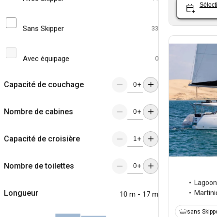
Sélect
Sans Skipper
33
Avec équipage
0
Capacité de couchage
+
Nombre de cabines
+
Capacité de croisière
+
Nombre de toilettes
+
Lagoon
Longueur
Martin
10 m - 17 m
sans Skipp