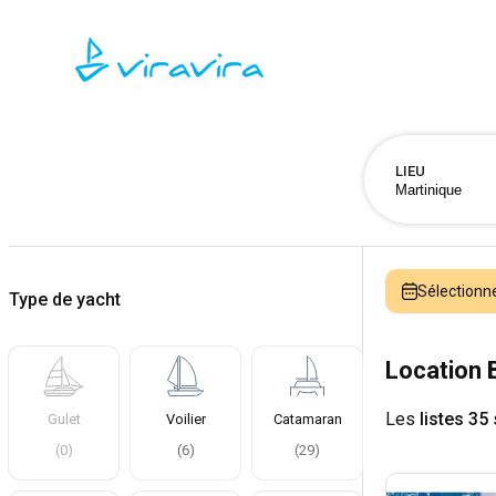
LIEU
Sélectionn
Type de yacht
Location 
Les
listes 35
Gulet
Voilier
Catamaran
(
0
)
(
6
)
(
29
)