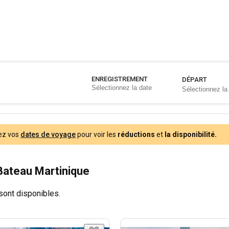
ENREGISTREMENT
DÉPART
ez vos
dates de voyage
pour voir les
réductions
et
la disponibilité.
Bateau Martinique
sont disponibles.