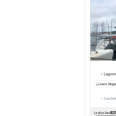
Lagoon
sans Skipp
Couchet
83
Le plus bas