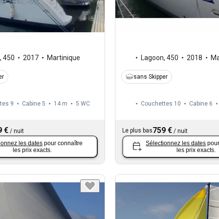
,
450
2017
Martinique
Lagoon
,
450
2018
Ma
er
sans Skipper
tes 9
Cabine 5
14 m
5
WC
Couchettes 10
Cabine 6
9 €
759 €
Le plus bas
/
nuit
/
nuit
ionnez les dates
pour connaître
Sélectionnez les dates
pour
les prix exacts.
les prix exacts.