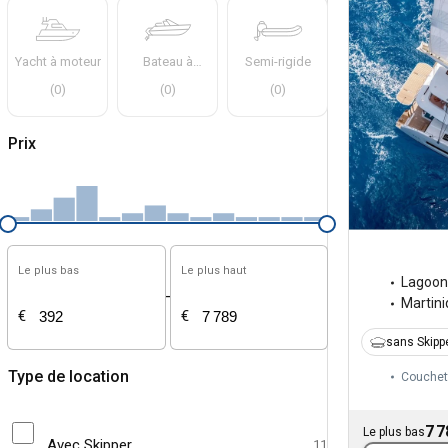
Yacht à moteur
Bateau à
Semi-rigide
moteur
(
0
)
(
0
)
(
0
)
Prix
Le plus bas
Le plus haut
Lagoon
-
Martin
€
€
sans Skipp
Type de location
Couchet
7 7
Le plus bas
Avec Skipper
11