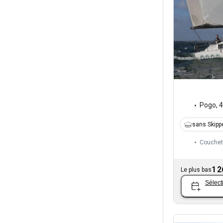
Pogo
,
4
sans Skipp
Couchet
1 2
Le plus bas
Sélect