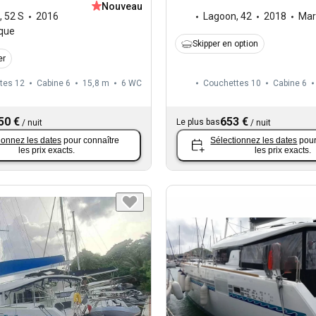
Nouveau
,
52 S
2016
Lagoon
,
42
2018
Mar
ique
Skipper en option
er
tes 12
Cabine 6
15,8 m
6
WC
Couchettes 10
Cabine 6
50 €
653 €
Le plus bas
/
nuit
/
nuit
ionnez les dates
pour connaître
Sélectionnez les dates
pour
les prix exacts.
les prix exacts.