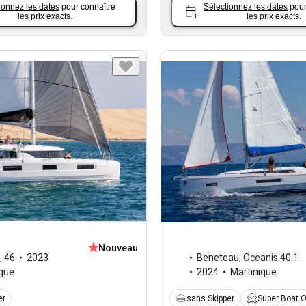
ionnez les dates
pour connaître
Sélectionnez les dates
pour
les prix exacts.
les prix exacts.
Nouveau
,
46
2023
Beneteau
,
Oceanis 40.1
ique
2024
Martinique
er
sans Skipper
Super Boat 