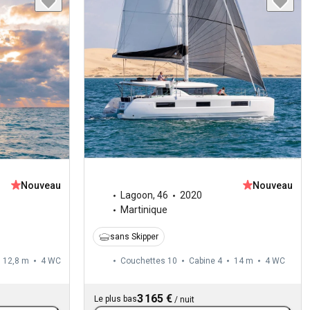
Nouveau
Nouveau
Lagoon
,
46
2020
Martinique
sans Skipper
12,8 m
4
WC
Couchettes 10
Cabine 4
14 m
4
WC
3 165 €
Le plus bas
/
nuit