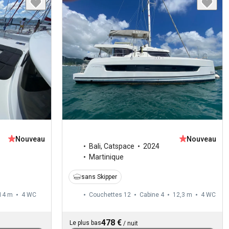
Nouveau
Nouveau
Bali
,
Catspace
2024
Martinique
sans Skipper
14 m
4
WC
Couchettes 12
Cabine 4
12,3 m
4
WC
478 €
Le plus bas
/
nuit