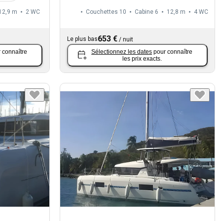
12,9 m
2
WC
Couchettes 10
Cabine 6
12,8 m
4
WC
653 €
Le plus bas
/
nuit
 connaître
Sélectionnez les dates
pour connaître
les prix exacts.