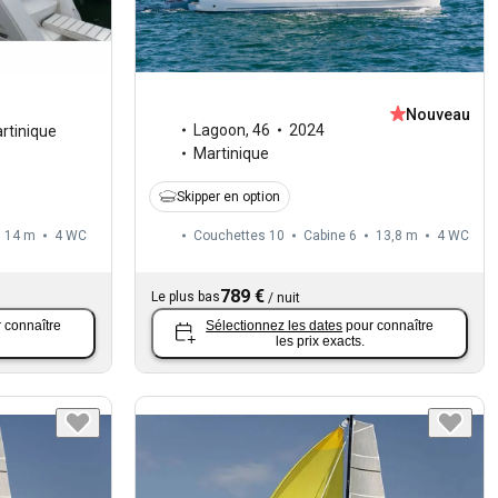
Nouveau
Lagoon
,
46
2024
rtinique
Martinique
Skipper en option
14 m
4
WC
Couchettes 10
Cabine 6
13,8 m
4
WC
789 €
Le plus bas
/
nuit
 connaître
Sélectionnez les dates
pour connaître
les prix exacts.