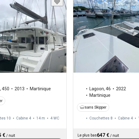
,
450
2013
Martinique
Lagoon
,
46
2022
Martinique
er
sans Skipper
tes 10
Cabine 4
14 m
4
WC
Couchettes 8
Cabine 4
5 €
647 €
Le plus bas
/
nuit
/
nuit