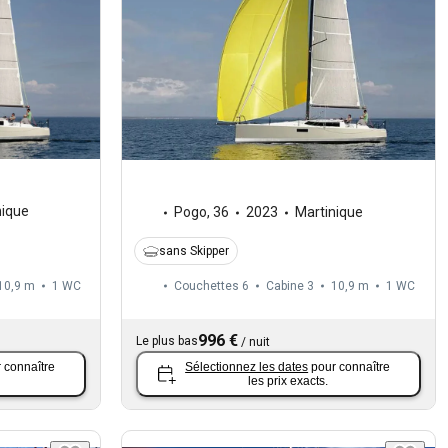
nique
Pogo
,
36
2023
Martinique
sans Skipper
10,9 m
1
WC
Couchettes 6
Cabine 3
10,9 m
1
WC
996 €
Le plus bas
/
nuit
 connaître
Sélectionnez les dates
pour connaître
les prix exacts.