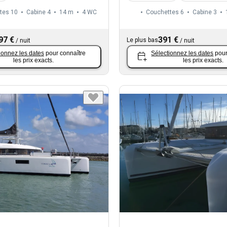
tes 10
Cabine 4
14 m
4
WC
Couchettes 6
Cabine 3
97 €
391 €
Le plus bas
/
nuit
/
nuit
ionnez les dates
pour connaître
Sélectionnez les dates
pour
les prix exacts.
les prix exacts.