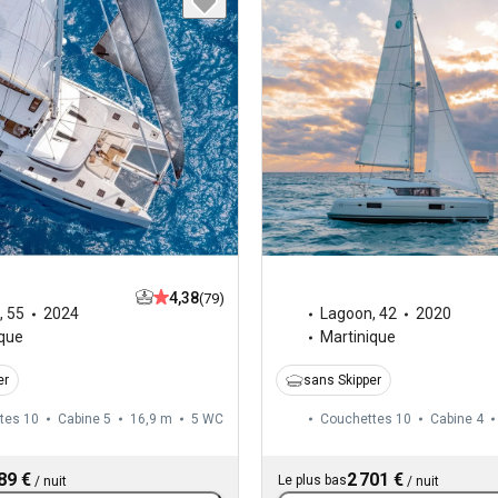
4,38
(79)
,
55
2024
Lagoon
,
42
2020
ique
Martinique
er
sans Skipper
tes 10
Cabine 5
16,9 m
5
WC
Couchettes 10
Cabine 4
89 €
2 701 €
Le plus bas
/
nuit
/
nuit