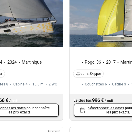
4
2024
Martinique
Pogo
,
36
2017
Marti
er
sans Skipper
tes 8
Cabine 4
13,6 m
2
WC
Couchettes 6
Cabine 3
66 €
996 €
Le plus bas
/
nuit
/
nuit
ionnez les dates
pour connaître
Sélectionnez les dates
pour
les prix exacts.
les prix exacts.