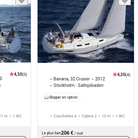
4,50
4,30
(5)
(4)
0
Bavaria
,
32 Cruiser
2012
n
Stockholm - Saltsjöbaden
Skipper en option
11 m
1
WC
Couchettes 6
Cabine 2
10 m
1
WC
206 €
Le plus bas
/
nuit