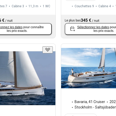
tes 7
Cabine 3
11,3 m
1
WC
Couchettes 9
Cabine 4
6 €
345 €
Le plus bas
/
nuit
/
nuit
ionnez les dates
pour connaître
Sélectionnez les dates
pour
les prix exacts.
les prix exacts.
Bavaria
,
41 Cruiser
202
Stockholm - Saltsjöbade