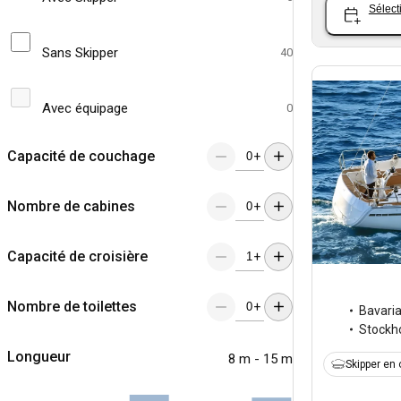
Sélect
Sans Skipper
40
Avec équipage
0
Capacité de couchage
+
Nombre de cabines
+
Capacité de croisière
+
Nombre de toilettes
+
Bavari
Stockh
Longueur
8 m - 15 m
Skipper en 