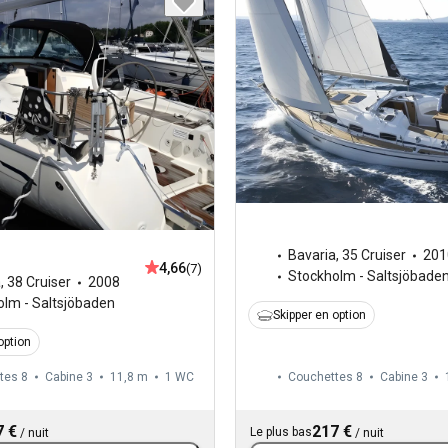
Bavaria
,
35 Cruiser
201
4,66
(7)
Stockholm - Saltsjöbade
a
,
38 Cruiser
2008
olm - Saltsjöbaden
Skipper en option
option
tes 8
Cabine 3
11,8 m
1
WC
Couchettes 8
Cabine 3
7 €
217 €
Le plus bas
/
nuit
/
nuit