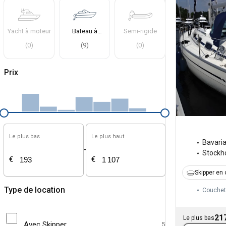
Yacht à moteur
Bateau à
Semi-rigide
moteur
(
0
)
(
9
)
(
0
)
Prix
Le plus bas
Le plus haut
Bavari
-
Stockh
€
€
Skipper en 
Type de location
Couchet
21
Le plus bas
Avec Skipper
5