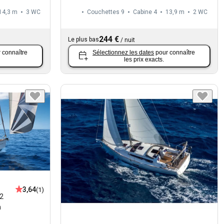
14,3 m
3
WC
Couchettes 9
Cabine 4
13,9 m
2
WC
244 €
Le plus bas
/
nuit
 connaître
Sélectionnez les dates
pour connaître
les prix exacts.
3,64
(1)
2
n