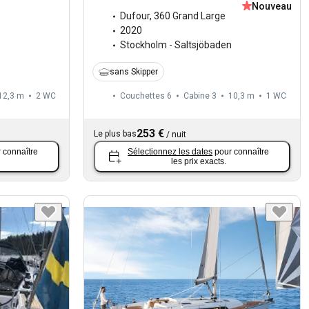
Nouveau
Dufour
,
360 Grand Large
2020
Stockholm - Saltsjöbaden
sans Skipper
12,3 m
2
WC
Couchettes 6
Cabine 3
10,3 m
1
WC
253 €
Le plus bas
/
nuit
 connaître
Sélectionnez les dates
pour connaître
les prix exacts.