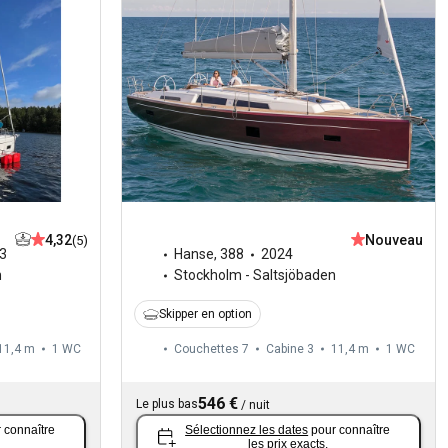
4,32
Nouveau
(5)
3
Hanse
,
388
2024
n
Stockholm - Saltsjöbaden
Skipper en option
11,4 m
1
WC
Couchettes 7
Cabine 3
11,4 m
1
WC
546 €
Le plus bas
/
nuit
 connaître
Sélectionnez les dates
pour connaître
les prix exacts.