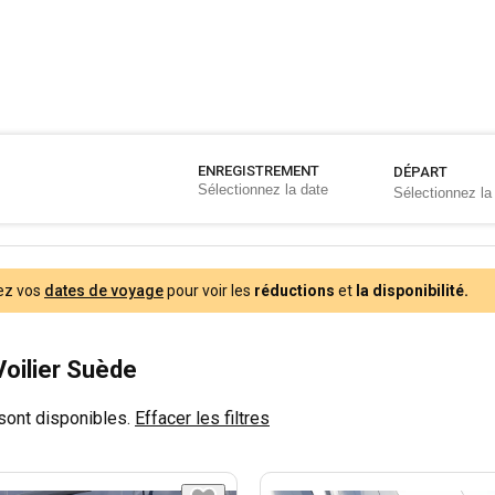
ENREGISTREMENT
DÉPART
ez vos
dates de voyage
pour voir les
réductions
et
la disponibilité.
Voilier Suède
sont disponibles.
Effacer les filtres