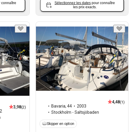
 connaître
Sélectionnez les dates
pour connaître
les prix exacts.
4,48
(1)
Bavaria
,
44
2003
3,98
(2)
2
Stockholm - Saltsjöbaden
n
Skipper en option