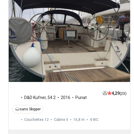
4,29
(23)
D&D Kufner
,
54.2
2016
Punat
sans Skipper
Couchettes 12
Cabine 5
16,8 m
4
WC