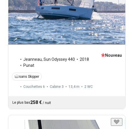
Nouveau
Jeanneau
,
Sun Odyssey 440
2018
Punat
sans Skipper
Couchettes 6
Cabine 3
13,4 m
2
WC
258 €
Le plus bas
/
nuit