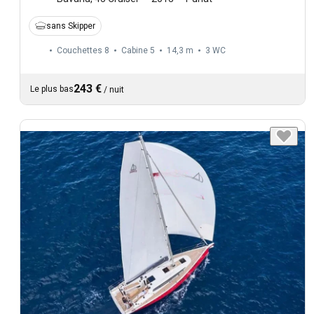
sans Skipper
Couchettes 8
Cabine 5
14,3 m
3
WC
243 €
Le plus bas
/
nuit