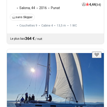
4,44
(34)
Salona
,
44
2016
Punat
sans Skipper
Couchettes 9
Cabine 4
13,5 m
1
WC
364 €
Le plus bas
/
nuit