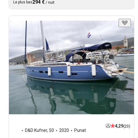
294 €
Le plus bas
/
nuit
4,29
(23)
D&D Kufner
,
50
2020
Punat