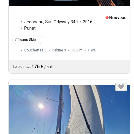
Nouveau
Jeanneau
,
Sun Odyssey 349
2016
Punat
sans Skipper
Couchettes 6
Cabine 3
10,3 m
1
WC
176 €
Le plus bas
/
nuit