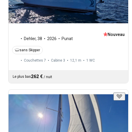
Nouveau
Dehler
,
38
2026
Punat
sans Skipper
Couchettes 7
Cabine 3
12,1 m
1
WC
262 €
Le plus bas
/
nuit