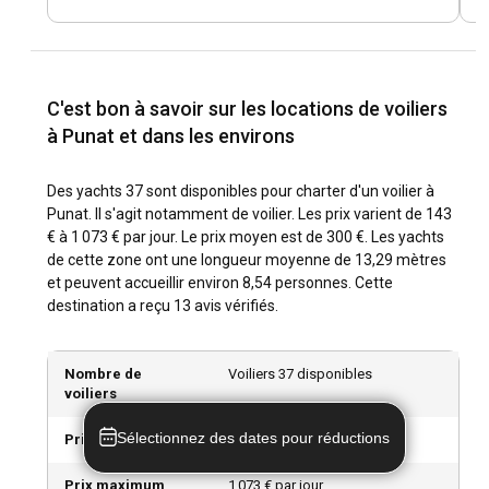
Découvrir la culture locale à Punat est aussi simple que de
se promener dans ses rues pittoresques ou de goûter à sa
délicieuse cuisine. Une visite au monastère de Košljun offre
un aperçu riche de l'histoire locale, tandis que les tavernes
C'est bon à savoir sur les locations de voiliers
traditionnelles et les restaurants de fruits de mer offrent un
à Punat et dans les environs
goût du patrimoine gastronomique de Punat.
Quelles sont les principales attractions et activités
Des yachts 37 sont disponibles pour charter d'un voilier à
de plein air à Punat ?
Punat. Il s'agit notamment de voilier. Les prix varient de 143
€ à 1 073 € par jour. Le prix moyen est de 300 €. Les yachts
Les aventuriers en plein air peuvent profiter de la randonnée
de cette zone ont une longueur moyenne de 13,29 mètres
et du vélo autour de Punat, tandis que les eaux cristallines
et peuvent accueillir environ 8,54 personnes. Cette
sont parfaites pour la plongée en apnée et la plongée sous-
destination a reçu 13 avis vérifiés.
marine. Un voyage en voilier à Punat n'est pas complet sans
la visite de la plage frappante de Lovarina et l'exploration
des stalactites et stalagmites envoûtantes de la grotte de
Nombre de
Voiliers 37 disponibles
Biserujka.
voiliers
Sélectionnez des dates pour réductions
Prix minimum
143 € par jour
Quels sont les meilleurs marinas et mouillages à
Punat ?
Prix maximum
1 073 € par jour