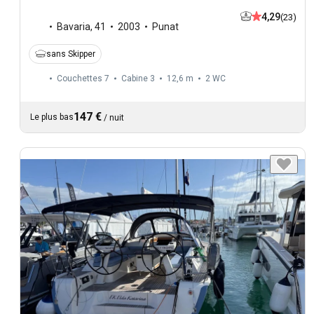
4,29
(23)
Bavaria
,
41
2003
Punat
sans Skipper
Couchettes 7
Cabine 3
12,6 m
2
WC
147 €
Le plus bas
/
nuit