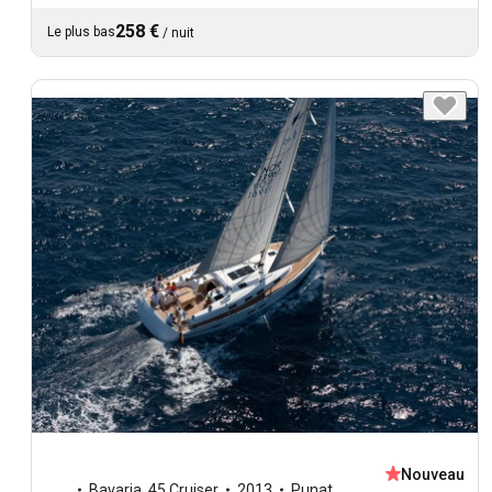
258 €
Le plus bas
/
nuit
Nouveau
Bavaria
,
45 Cruiser
2013
Punat