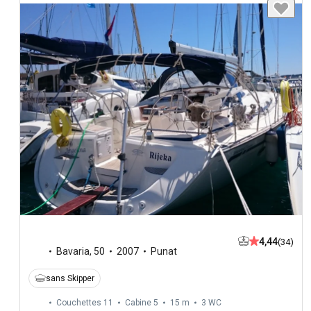
4,44
(34)
Bavaria
,
50
2007
Punat
sans Skipper
Couchettes 11
Cabine 5
15 m
3
WC