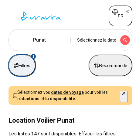
-
€
FR
Punat
Sélectionnez la date
1
Filtres
Recommandé
Sélectionnez vos
dates de voyage
pour voir les
réductions
et
la disponibilité.
Location Voilier Punat
Les
listes 147
sont disponibles.
Effacer les filtres