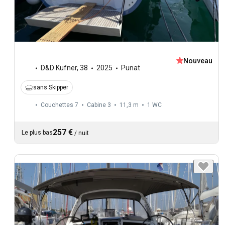
Nouveau
D&D Kufner
,
38
2025
Punat
sans Skipper
Couchettes 7
Cabine 3
11,3 m
1
WC
257 €
Le plus bas
/
nuit