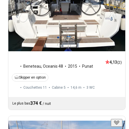
4,13
(2)
Beneteau
,
Oceanis 48
2015
Punat
Skipper en option
Couchettes 11
Cabine 5
14,6 m
3
WC
374 €
Le plus bas
/
nuit