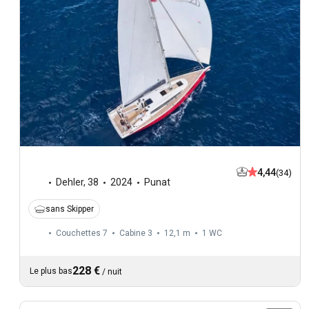
4,44
(34)
Dehler
,
38
2024
Punat
sans Skipper
Couchettes 7
Cabine 3
12,1 m
1
WC
228 €
Le plus bas
/
nuit