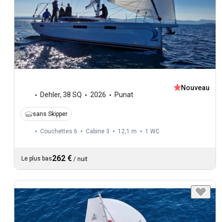
Nouveau
Dehler
,
38 SQ
2026
Punat
sans Skipper
Couchettes 6
Cabine 3
12,1 m
1
WC
262 €
Le plus bas
/
nuit