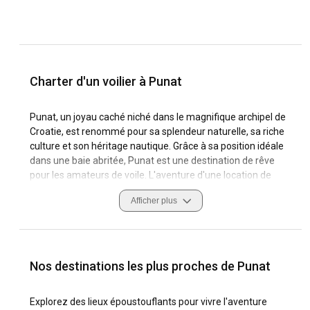
Charter d'un voilier à Punat
Punat, un joyau caché niché dans le magnifique archipel de
Croatie, est renommé pour sa splendeur naturelle, sa riche
culture et son héritage nautique. Grâce à sa position idéale
dans une baie abritée, Punat est une destination de rêve
pour les amateurs de voile. L'aventure d'une location de
yacht à voile à Punat ne peut que séduire par ses eaux
Afficher plus
cristallines, ses côtes verdoyantes et sa culture locale
charmante. La location de voilier à Punat offre l'opportunité
de s'immerger dans une aventure maritime aux multiples
facettes, allant de la navigation sur des eaux sereines à
l'exploration des sites emblématiques et de la nature
Nos destinations les plus proches de Punat
préservée. Ce qui rend Punat unique, outre les conditions de
navigation séduisantes, ce sont ses marinas exquises. Elles
Explorez des lieux époustouflants pour vivre l'aventure
offrent une gamme d'équipements pour assurer une