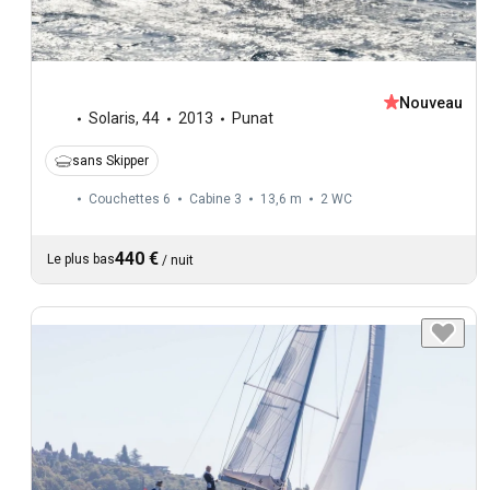
Nouveau
Solaris
,
44
2013
Punat
sans Skipper
Couchettes 6
Cabine 3
13,6 m
2
WC
440 €
Le plus bas
/
nuit