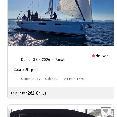
Nouveau
Dehler
,
38
2026
Punat
sans Skipper
Couchettes 7
Cabine 3
12,1 m
1
WC
262 €
Le plus bas
/
nuit