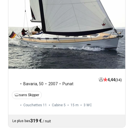
4,44
(34)
Bavaria
,
50
2007
Punat
sans Skipper
Couchettes 11
Cabine 5
15 m
3
WC
319 €
Le plus bas
/
nuit