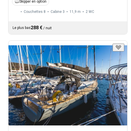
Skipper en option
Couchettes 8
Cabine 3
11,9 m
2
WC
288 €
Le plus bas
/
nuit