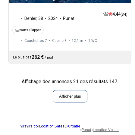
4,44
(34)
Dehler
,
38
2024
Punat
sans Skipper
Couchettes 7
Cabine 3
12,1 m
1
WC
262 €
Le plus bas
/
nuit
Affichage des annonces 21 des résultats 147.
Afficher plus
viravira.co
Location Bateau
Croatie
Punat
Location Voilier