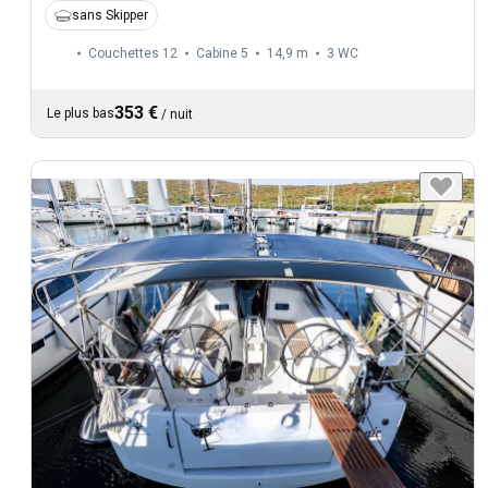
sans Skipper
Couchettes 12
Cabine 5
14,9 m
3
WC
353 €
Le plus bas
/
nuit