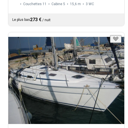
Couchettes 11
Cabine 5
15,6 m
3
WC
273 €
Le plus bas
/
nuit