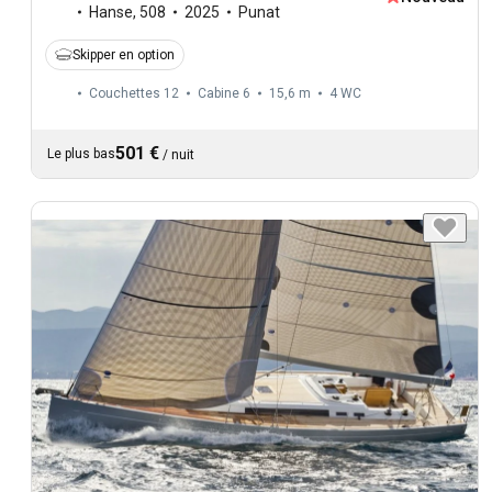
Hanse
,
508
2025
Punat
Skipper en option
Couchettes 12
Cabine 6
15,6 m
4
WC
501 €
Le plus bas
/
nuit