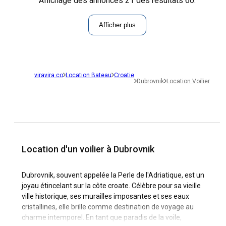
Affichage des annonces 21 des résultats 60.
Afficher plus
viravira.co
Location Bateau
Croatie
Dubrovnik
Location Voilier
Location d'un voilier à Dubrovnik
Dubrovnik, souvent appelée la Perle de l'Adriatique, est un
joyau étincelant sur la côte croate. Célèbre pour sa vieille
ville historique, ses murailles imposantes et ses eaux
cristallines, elle brille comme destination de voyage au
charme intemporel. En tant que paradis de la voile,