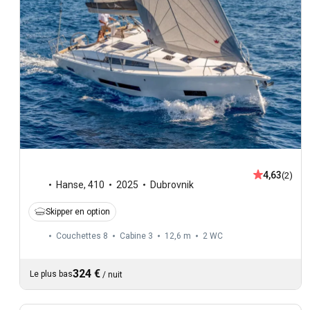
4,63
(2)
Hanse
,
410
2025
Dubrovnik
Skipper en option
Couchettes 8
Cabine 3
12,6 m
2
WC
324 €
Le plus bas
/
nuit