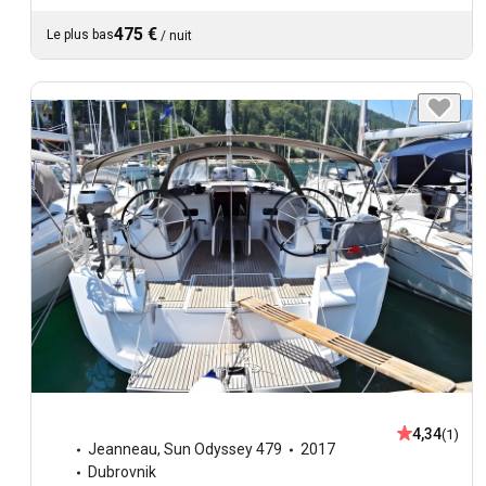
475 €
Le plus bas
/
nuit
4,34
(1)
Jeanneau
,
Sun Odyssey 479
2017
Dubrovnik