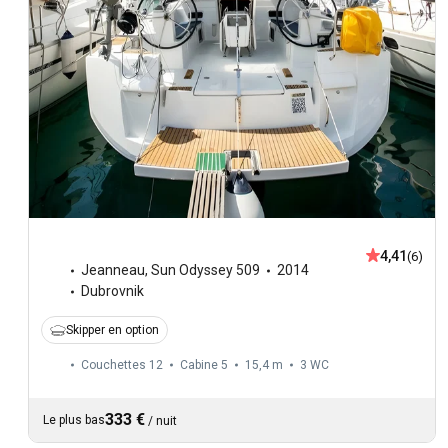
4,41
(6)
Jeanneau
,
Sun Odyssey 509
2014
Dubrovnik
Skipper en option
Couchettes 12
Cabine 5
15,4 m
3
WC
333 €
Le plus bas
/
nuit