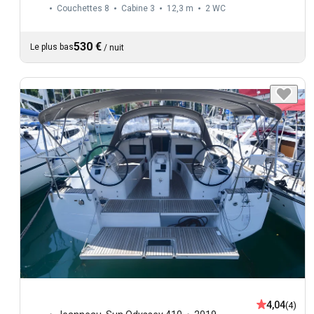
Couchettes 8
Cabine 3
12,3 m
2
WC
530 €
Le plus bas
/
nuit
4,04
(4)