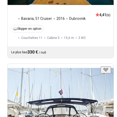
4,41
(6)
Bavaria
,
51 Cruiser
2016
Dubrovnik
Skipper en option
Couchettes 11
Cabine 5
15,6 m
3
WC
330 €
Le plus bas
/
nuit