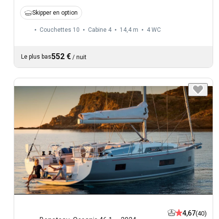
Skipper en option
Couchettes 10
Cabine 4
14,4 m
4
WC
552 €
Le plus bas
/
nuit
4,67
(40)