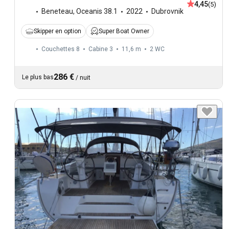
4,45
(5)
Beneteau
,
Oceanis 38.1
2022
Dubrovnik
Skipper en option
Super Boat Owner
Couchettes 8
Cabine 3
11,6 m
2
WC
286 €
Le plus bas
/
nuit