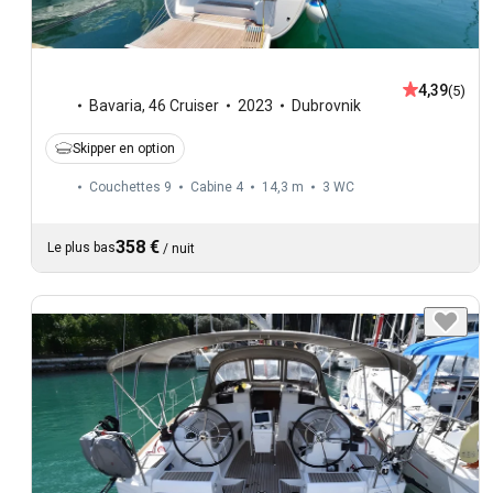
4,39
(5)
Bavaria
,
46 Cruiser
2023
Dubrovnik
Skipper en option
Couchettes 9
Cabine 4
14,3 m
3
WC
358 €
Le plus bas
/
nuit