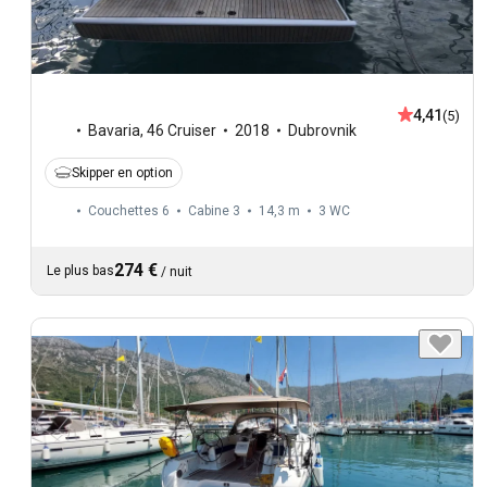
4,41
(5)
Bavaria
,
46 Cruiser
2018
Dubrovnik
Skipper en option
Couchettes 6
Cabine 3
14,3 m
3
WC
274 €
Le plus bas
/
nuit