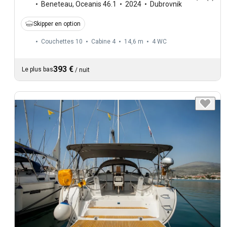
Beneteau
,
Oceanis 46.1
2024
Dubrovnik
Skipper en option
Couchettes 10
Cabine 4
14,6 m
4
WC
393 €
Le plus bas
/
nuit