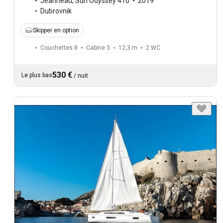
Jeanneau
,
Sun Odyssey 410
2019
Dubrovnik
Skipper en option
Couchettes 8
Cabine 3
12,3 m
2
WC
530 €
Le plus bas
/
nuit