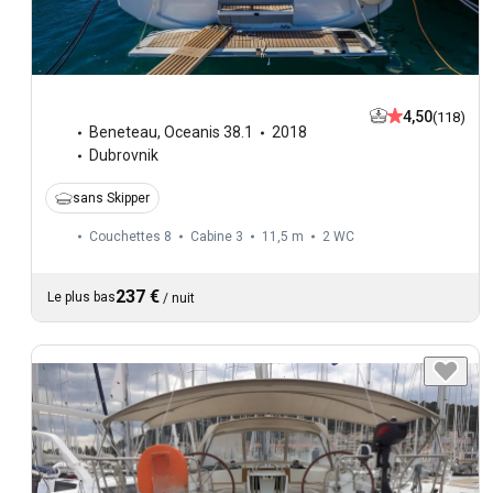
4,50
(118)
Beneteau
,
Oceanis 38.1
2018
Dubrovnik
sans Skipper
Couchettes 8
Cabine 3
11,5 m
2
WC
237 €
Le plus bas
/
nuit