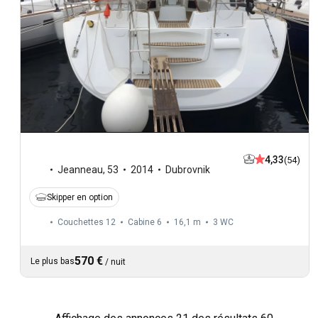
4,33
(54)
Jeanneau
,
53
2014
Dubrovnik
Skipper en option
Couchettes 12
Cabine 6
16,1 m
3
WC
570 €
Le plus bas
/
nuit