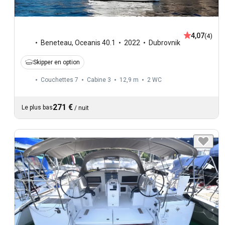
4,07
(4)
Beneteau
,
Oceanis 40.1
2022
Dubrovnik
Skipper en option
Couchettes 7
Cabine 3
12,9 m
2
WC
271 €
Le plus bas
/
nuit