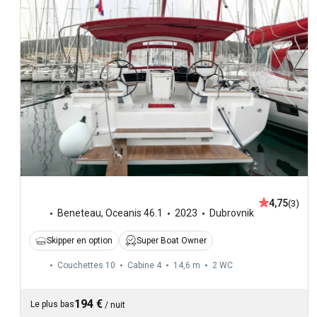
4,75
(3)
Beneteau
,
Oceanis 46.1
2023
Dubrovnik
Skipper en option
Super Boat Owner
Couchettes 10
Cabine 4
14,6 m
2
WC
194 €
Le plus bas
/
nuit