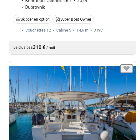
Beneteau
,
Oceanis 46.1
2024
Dubrovnik
Skipper en option
Super Boat Owner
Couchettes 12
Cabine 5
14,6 m
3
WC
310 €
Le plus bas
/
nuit