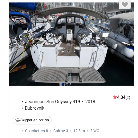
4,04
(2)
Jeanneau
,
Sun Odyssey 419
2018
Dubrovnik
Skipper en option
Couchettes 8
Cabine 3
12,8 m
2
WC