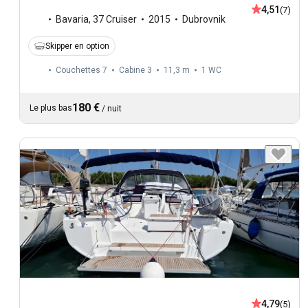
4,51
(7)
Bavaria
,
37 Cruiser
2015
Dubrovnik
Skipper en option
Couchettes 7
Cabine 3
11,3 m
1
WC
180 €
Le plus bas
/
nuit
4,79
(5)