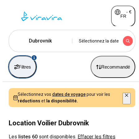
-
€
FR
Dubrovnik
Sélectionnez la date
1
Filtres
Recommandé
Sélectionnez vos
dates de voyage
pour voir les
réductions
et
la disponibilité.
Location Voilier Dubrovnik
Les
listes 60
sont disponibles.
Effacer les filtres