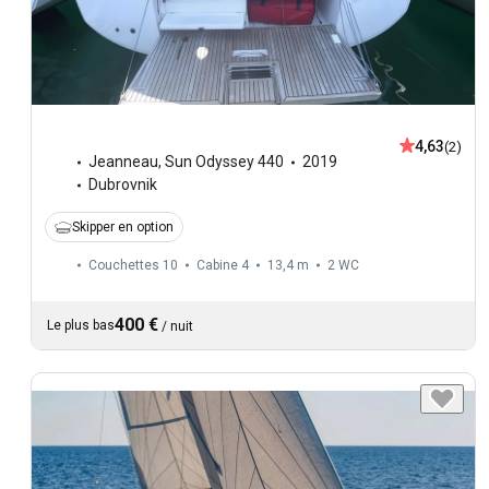
4,63
(2)
Jeanneau
,
Sun Odyssey 440
2019
Dubrovnik
Skipper en option
Couchettes 10
Cabine 4
13,4 m
2
WC
400 €
Le plus bas
/
nuit