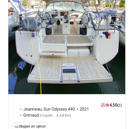
4,50
(2)
Jeanneau
,
Sun Odyssey 440
2021
Grimaud
(
Cogolin : à 4,8 km
)
Skipper en option