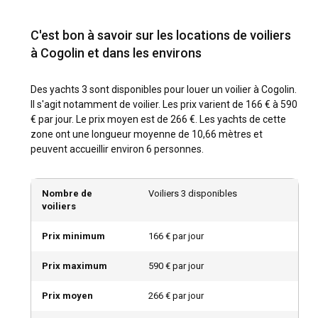
soit la baie de Saint-Tropez ou les îles de Lérins, les yachts à
voile en location à Cogolin ouvrent un trésor de destinations
C'est bon à savoir sur les locations de voiliers
spectaculaires.
à Cogolin et dans les environs
Quelle est la meilleure période pour louer un voilier
à Cogolin ?
Des yachts 3 sont disponibles pour louer un voilier à Cogolin.
Il s'agit notamment de voilier. Les prix varient de 166 € à 590
La période idéale pour louer un voilier à Cogolin s'étend
€ par jour. Le prix moyen est de 266 €. Les yachts de cette
d'avril à octobre, où vous pourrez profiter de températures
zone ont une longueur moyenne de 10,66 mètres et
agréables et de points d'amarrage moins encombrés. De
peuvent accueillir environ 6 personnes.
plus, naviguer à Cogolin vous offre également l'occasion de
participer aux nombreux festivals qui ont lieu pendant les
mois d'été.
Nombre de
Voiliers 3 disponibles
voiliers
Comment est la météo et les conditions de
Prix minimum
166 € par jour
navigation à Cogolin ?
Avec son climat méditerranéen, Cogolin bénéficie d'étés
Prix maximum
590 € par jour
secs et d'hivers doux. Les vents constants offrent
d'excellentes conditions de navigation, et les températures
Prix moyen
266 € par jour
de la mer restent agréables tout au long de l'année. De plus,