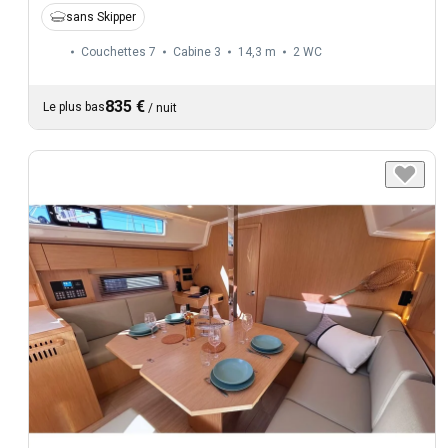
sans Skipper
Couchettes 7
Cabine 3
14,3 m
2
WC
835 €
Le plus bas
/
nuit