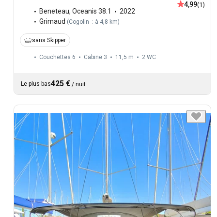
4,99
(1)
Beneteau
,
Oceanis 38.1
2022
Grimaud
(
Cogolin : à 4,8 km
)
sans Skipper
Couchettes 6
Cabine 3
11,5 m
2
WC
425 €
Le plus bas
/
nuit