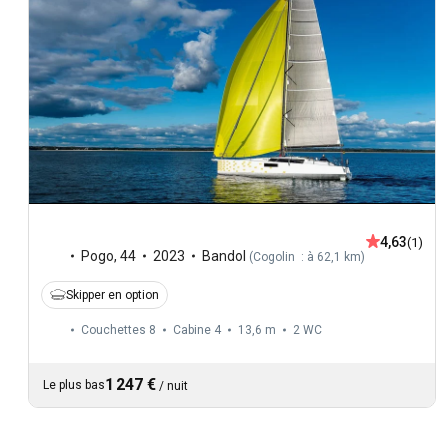
4,63
(1)
Pogo
,
44
2023
Bandol
(
Cogolin : à 62,1 km
)
Skipper en option
Couchettes 8
Cabine 4
13,6 m
2
WC
1 247 €
Le plus bas
/
nuit