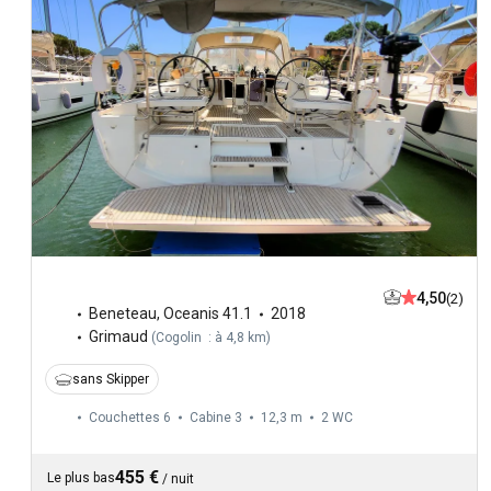
4,50
(2)
Beneteau
,
Oceanis 41.1
2018
Grimaud
(
Cogolin : à 4,8 km
)
sans Skipper
Couchettes 6
Cabine 3
12,3 m
2
WC
455 €
Le plus bas
/
nuit