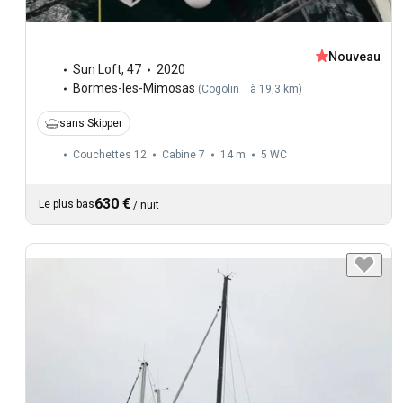
Nouveau
Sun Loft
,
47
2020
Bormes-les-Mimosas
(
Cogolin : à 19,3 km
)
sans Skipper
Couchettes 12
Cabine 7
14 m
5
WC
630 €
Le plus bas
/
nuit