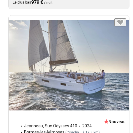
979 €
Le plus bas
/
nuit
Nouveau
Jeanneau
,
Sun Odyssey 410
2024
Bormes-les-Mimosas
(
Cogolin : à 19,3 km
)