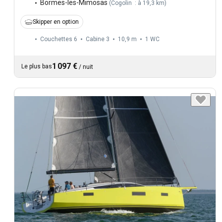
Bormes-les-Mimosas
(
Cogolin : à 19,3 km
)
Skipper en option
Couchettes 6
Cabine 3
10,9 m
1
WC
1 097 €
Le plus bas
/
nuit