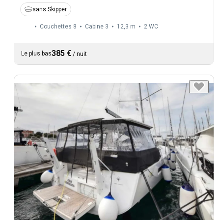
sans Skipper
Couchettes 8
Cabine 3
12,3 m
2
WC
385 €
Le plus bas
/
nuit