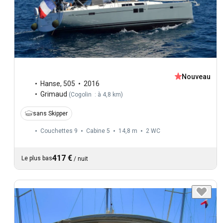
Nouveau
Hanse
,
505
2016
Grimaud
(
Cogolin : à 4,8 km
)
sans Skipper
Couchettes 9
Cabine 5
14,8 m
2
WC
417 €
Le plus bas
/
nuit