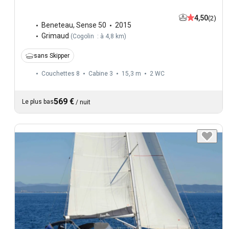
4,50
(2)
Beneteau
,
Sense 50
2015
Grimaud
(
Cogolin : à 4,8 km
)
sans Skipper
Couchettes 8
Cabine 3
15,3 m
2
WC
569 €
Le plus bas
/
nuit