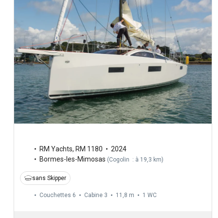
RM Yachts
,
RM 1180
2024
Bormes-les-Mimosas
(
Cogolin : à 19,3 km
)
sans Skipper
Couchettes 6
Cabine 3
11,8 m
1
WC