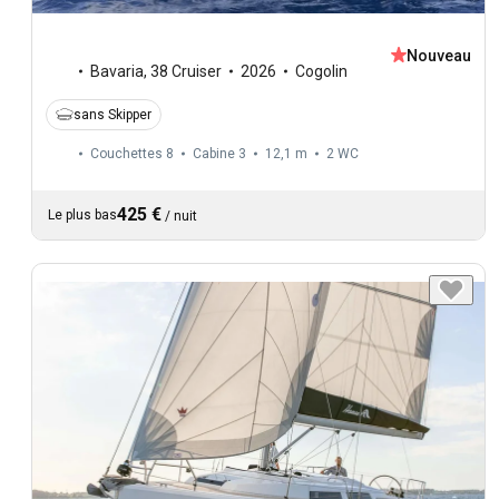
Nouveau
Bavaria
,
38 Cruiser
2026
Cogolin
sans Skipper
Couchettes 8
Cabine 3
12,1 m
2
WC
425 €
Le plus bas
/
nuit