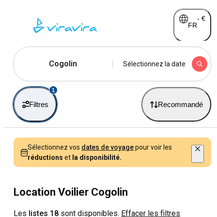
-
€
FR
Cogolin
Sélectionnez la date
1
Filtres
Recommandé
Sélectionnez vos
dates de voyage
pour voir les
réductions
et
la disponibilité.
Location Voilier Cogolin
Les
listes 18
sont disponibles.
Effacer les filtres