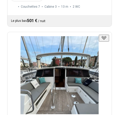
Couchettes 7
Cabine 3
13 m
2
WC
501 €
Le plus bas
/
nuit