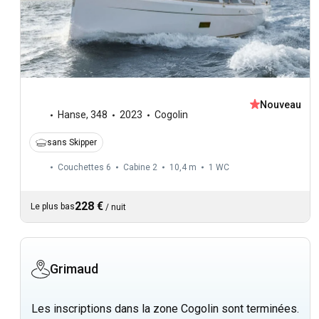
Nouveau
Hanse
,
348
2023
Cogolin
sans Skipper
Couchettes 6
Cabine 2
10,4 m
1
WC
228 €
Le plus bas
/
nuit
Grimaud
Les inscriptions dans la zone Cogolin sont terminées.