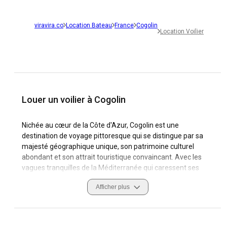
viravira.co
Location Bateau
France
Cogolin
Location Voilier
Louer un voilier à Cogolin
Nichée au cœur de la Côte d'Azur, Cogolin est une
destination de voyage pittoresque qui se distingue par sa
majesté géographique unique, son patrimoine culturel
abondant et son attrait touristique convaincant. Avec les
vagues tranquilles de la Méditerranée qui caressent ses
plages de sable, Cogolin est une destination de choix pour la
Afficher plus
voile. Ses côtes étendues, caractérisées par des eaux
cristallines, des ports pittoresques et des conditions de
navigation favorables, témoignent de son attrait pour les
amateurs de voile. Les marinas de la ville, à savoir les