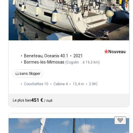
Nouveau
Beneteau
,
Oceanis 40.1
2021
Bormes-les-Mimosas
(
Cogolin : à 19,3 km
)
sans Skipper
Couchettes 10
Cabine 4
12,4 m
2
WC
451 €
Le plus bas
/
nuit