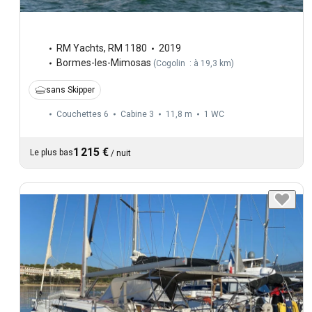
RM Yachts
,
RM 1180
2019
Bormes-les-Mimosas
(
Cogolin : à 19,3 km
)
sans Skipper
Couchettes 6
Cabine 3
11,8 m
1
WC
1 215 €
Le plus bas
/
nuit