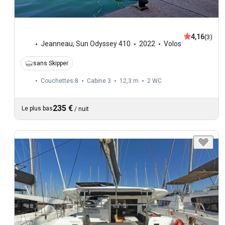
4,16
(3)
Jeanneau
,
Sun Odyssey 410
2022
Volos
sans Skipper
Couchettes 8
Cabine 3
12,3 m
2
WC
235 €
Le plus bas
/
nuit