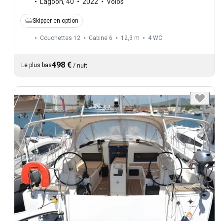
Lagoon
,
40
2022
Volos
Skipper en option
Couchettes 12
Cabine 6
12,3 m
4
WC
498 €
Le plus bas
/
nuit