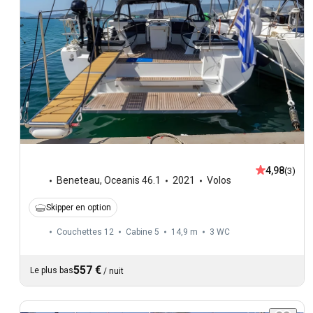
4,98
(3)
Beneteau
,
Oceanis 46.1
2021
Volos
Skipper en option
Couchettes 12
Cabine 5
14,9 m
3
WC
557 €
Le plus bas
/
nuit