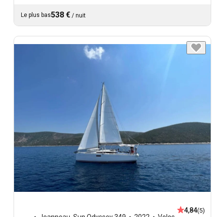
538 €
Le plus bas
/
nuit
4,84
(5)
Jeanneau
,
Sun Odyssey 349
2022
Volos