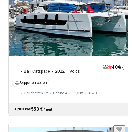
4,84
(7)
Bali
,
Catspace
2022
Volos
Skipper en option
Couchettes 12
Cabine 4
12,3 m
4
WC
550 €
Le plus bas
/
nuit