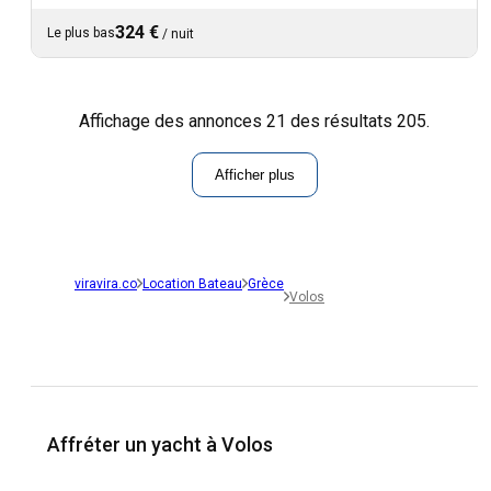
324 €
Le plus bas
/
nuit
Affichage des annonces 21 des résultats 205.
Afficher plus
viravira.co
Location Bateau
Grèce
Volos
Affréter un yacht à Volos