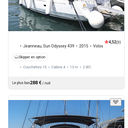
4,52
(3)
Jeanneau
,
Sun Odyssey 439
2015
Volos
Skipper en option
Couchettes 10
Cabine 4
13 m
2
WC
288 €
Le plus bas
/
nuit