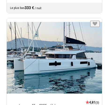
333 €
Le plus bas
/
nuit
4,81
(5)