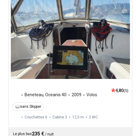
4,80
(5)
Beneteau
,
Oceanis 40
2009
Volos
sans Skipper
Couchettes 6
Cabine 3
12,5 m
2
WC
235 €
Le plus bas
/
nuit