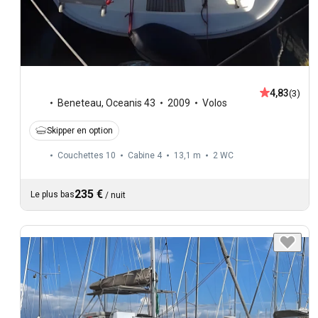
4,83
(3)
Beneteau
,
Oceanis 43
2009
Volos
Skipper en option
Couchettes 10
Cabine 4
13,1 m
2
WC
235 €
Le plus bas
/
nuit