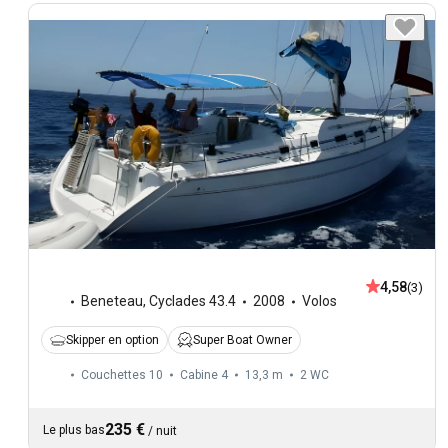
4,58
(3)
Beneteau
,
Cyclades 43.4
2008
Volos
Skipper en option
Super Boat Owner
Couchettes 10
Cabine 4
13,3 m
2
WC
235 €
Le plus bas
/
nuit