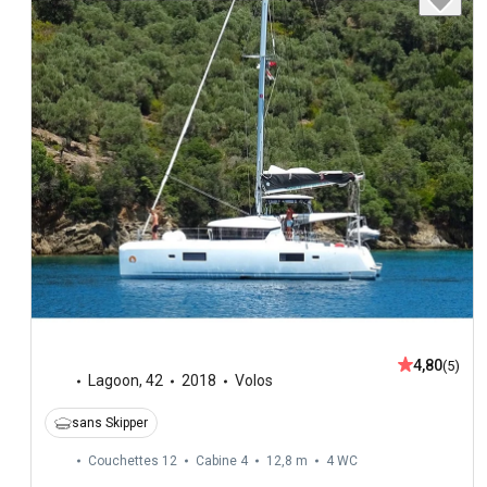
4,80
(5)
Lagoon
,
42
2018
Volos
sans Skipper
Couchettes 12
Cabine 4
12,8 m
4
WC