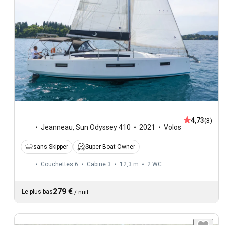
4,73
(3)
Jeanneau
,
Sun Odyssey 410
2021
Volos
sans Skipper
Super Boat Owner
Couchettes 6
Cabine 3
12,3 m
2
WC
279 €
Le plus bas
/
nuit