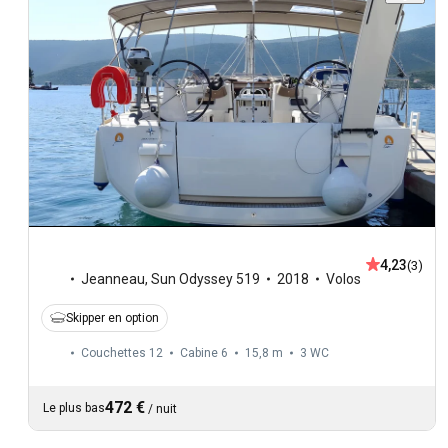
4,23
(3)
Jeanneau
,
Sun Odyssey 519
2018
Volos
Skipper en option
Couchettes 12
Cabine 6
15,8 m
3
WC
472 €
Le plus bas
/
nuit