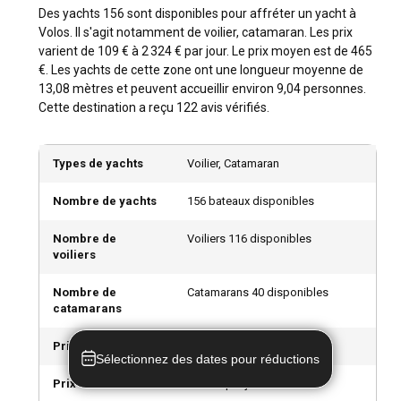
traditionnelle, y compris le célèbre Tspisoura. Volos est un
Des yachts 156 sont disponibles pour affréter un yacht à
véritable trésor de joyaux culturels et d'expériences à
Volos. Il s'agit notamment de voilier, catamaran. Les prix
découvrir.
varient de 109 € à 2 324 € par jour. Le prix moyen est de 465
€. Les yachts de cette zone ont une longueur moyenne de
Quelles sont les principales attractions et activités
13,08 mètres et peuvent accueillir environ 9,04 personnes.
de plein air à Volos ?
Cette destination a reçu 122 avis vérifiés.
De la randonnée au mont Pelion à la détente sur des plages
luxuriantes, Volos offre une myriade d'activités de plein air.
Types de yachts
Voilier, Catamaran
Dégustez les Mezedes traditionnels dans les Tsipouradika,
explorez les marchés animés ou adonnez-vous aux sports
Nombre de yachts
156 bateaux disponibles
nautiques, les choix sont infinis. La location de yacht à Volos
promet des aventures inoubliables au-delà de la navigation.
Nombre de
Voiliers 116 disponibles
voiliers
Quels sont les meilleurs marinas et mouillages à
Nombre de
Catamarans 40 disponibles
Volos ?
catamarans
Volos possède des marinas propres et bien équipées
Prix minimum
109 € par jour
comme la Marina de Volos et la Marina de Platanidia,
Sélectionnez des dates pour réductions
offrant d'excellents services aux marins. Pour un séjour
Prix maximum
2 324 € par jour
isolé, la baie de Varis et Micro Beach sont des mouillages