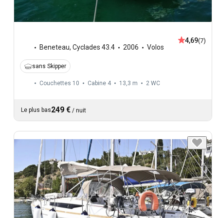
4,69
(7)
Beneteau
,
Cyclades 43.4
2006
Volos
sans Skipper
Couchettes 10
Cabine 4
13,3 m
2
WC
249 €
Le plus bas
/
nuit