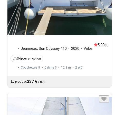
5,00
(3)
Jeanneau
,
Sun Odyssey 410
2020
Volos
Skipper en option
Couchettes 8
Cabine 3
12,3 m
2
WC
337 €
Le plus bas
/
nuit