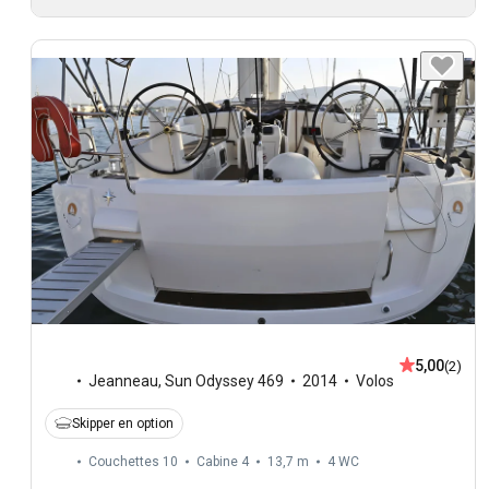
5,00
(2)
Jeanneau
,
Sun Odyssey 469
2014
Volos
Skipper en option
Couchettes 10
Cabine 4
13,7 m
4
WC