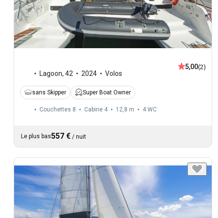
5,00
(2)
Lagoon
,
42
2024
Volos
sans Skipper
Super Boat Owner
Couchettes 8
Cabine 4
12,8 m
4
WC
557 €
Le plus bas
/
nuit