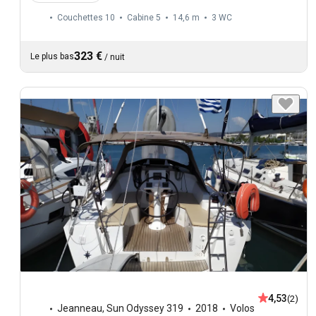
Couchettes 10
Cabine 5
14,6 m
3
WC
323 €
Le plus bas
/
nuit
4,53
(2)
Jeanneau
,
Sun Odyssey 319
2018
Volos