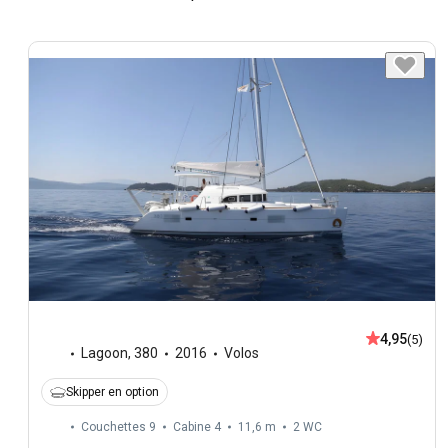
4,95
(5)
Lagoon
,
380
2016
Volos
Skipper en option
Couchettes 9
Cabine 4
11,6 m
2
WC