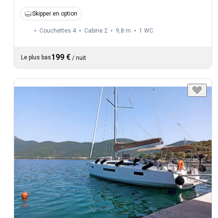
Skipper en option
Couchettes 4
Cabine 2
9,8 m
1
WC
199 €
Le plus bas
/
nuit