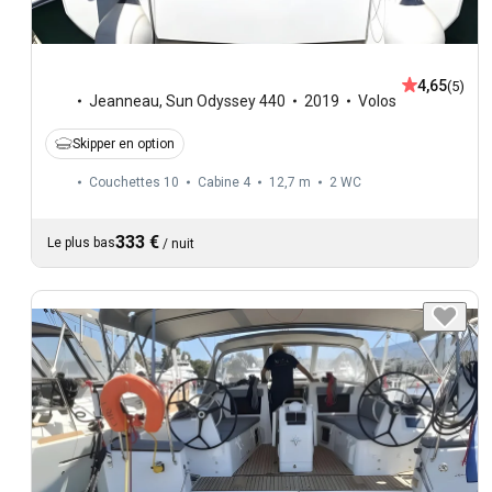
4,65
(5)
Jeanneau
,
Sun Odyssey 440
2019
Volos
Skipper en option
Couchettes 10
Cabine 4
12,7 m
2
WC
333 €
Le plus bas
/
nuit