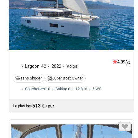
4,99
(2)
Lagoon
,
42
2022
Volos
sans Skipper
Super Boat Owner
Couchettes 10
Cabine 6
12,8 m
5
WC
513 €
Le plus bas
/
nuit