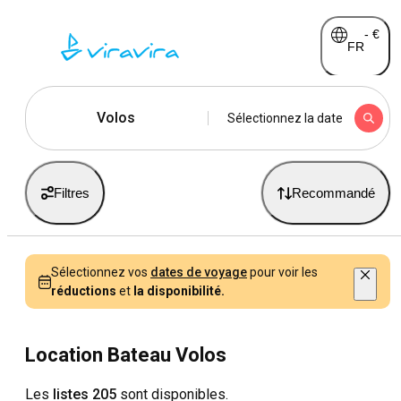
-
€
FR
Volos
Sélectionnez la date
Filtres
Recommandé
Sélectionnez vos
dates de voyage
pour voir les
réductions
et
la disponibilité.
Location Bateau Volos
Les
listes 205
sont disponibles.