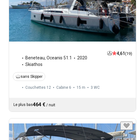
4,61
(19)
Beneteau
,
Oceanis 51.1
2020
Skiathos
sans Skipper
Couchettes 12
Cabine 6
15 m
3
WC
464 €
Le plus bas
/
nuit