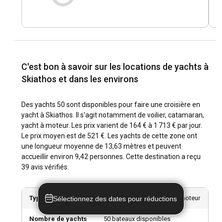
Quelle est la meilleure période pour louer un yacht
à Skiathos ?
La meilleure période pour la location de yacht à Skiathos se
situe vers la fin du printemps (mai) et le début de l'automne
(septembre). Pendant ces périodes, des conditions de
C'est bon à savoir sur les locations de yachts à
navigation favorables coïncident avec moins de foules et un
Skiathos et dans les environs
climat plus doux. De plus, c'est une excellente période pour
assister à des festivals locaux comme le Festival
International du Film (juin) et le festival d'Agios Georgios
Des yachts 50 sont disponibles pour faire une croisière en
(avril). Cependant, si vous souhaitez profiter de l'animation
yacht à Skiathos. Il s'agit notamment de voilier, catamaran,
nocturne, naviguez pendant la haute saison de juin à août.
yacht à moteur. Les prix varient de 164 € à 1 713 € par jour.
Le prix moyen est de 521 €. Les yachts de cette zone ont
une longueur moyenne de 13,63 mètres et peuvent
Comment sont la météo et les conditions de
accueillir environ 9,42 personnes. Cette destination a reçu
navigation à Skiathos ?
39 avis vérifiés.
À Skiathos, les conditions de navigation sont favorables
toute l'année. Toutefois, la meilleure période pour louer un
Types de yachts
Voilier, Catamaran, Yacht à moteur
Sélectionnez des dates pour réductions
yacht s'étend de mai à septembre lorsque le temps est sec
et ensoleillé. Les régimes de vent durant ces mois sont
Nombre de yachts
50 bateaux disponibles
réguliers et pas trop forts, parfaits pour la navigation.