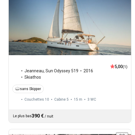
5,00
(1)
Jeanneau
,
Sun Odyssey 519
2016
Skiathos
sans Skipper
Couchettes 10
Cabine 5
15 m
3
WC
390 €
Le plus bas
/
nuit