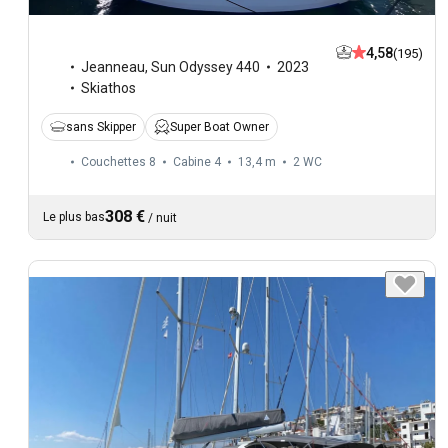
4,58
(195)
Jeanneau
,
Sun Odyssey 440
2023
Skiathos
sans Skipper
Super Boat Owner
Couchettes 8
Cabine 4
13,4 m
2
WC
308 €
Le plus bas
/
nuit