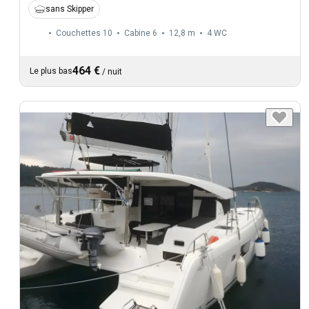
sans Skipper
Couchettes 10
Cabine 6
12,8 m
4
WC
464 €
Le plus bas
/
nuit