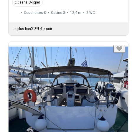
sans Skipper
Couchettes 8
Cabine 3
12,4 m
2
WC
279 €
Le plus bas
/
nuit