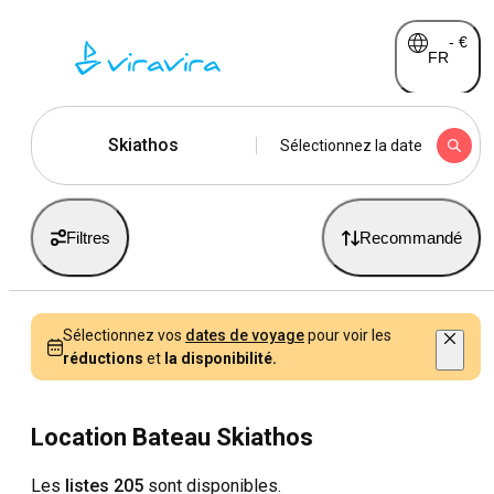
-
€
FR
Skiathos
Sélectionnez la date
Filtres
Recommandé
Sélectionnez vos
dates de voyage
pour voir les
réductions
et
la disponibilité.
Location Bateau Skiathos
Les
listes 205
sont disponibles.