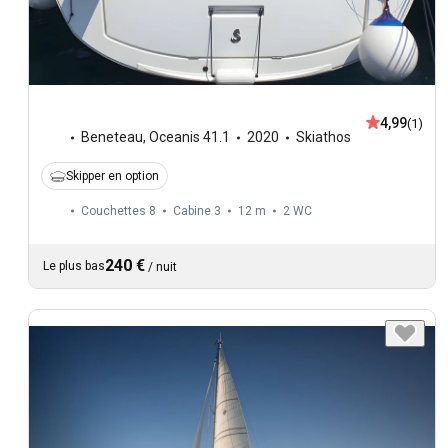
4,99
(1)
Beneteau
,
Oceanis 41.1
2020
Skiathos
Skipper en option
Couchettes 8
Cabine 3
12 m
2
WC
240 €
Le plus bas
/
nuit