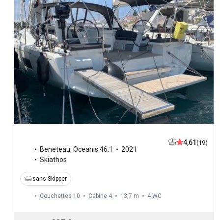
4,61
(19)
Beneteau
,
Oceanis 46.1
2021
Skiathos
sans Skipper
Couchettes 10
Cabine 4
13,7 m
4
WC