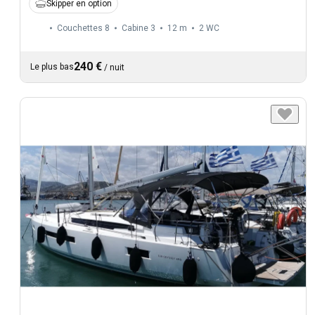
Skipper en option
Couchettes 8
Cabine 3
12 m
2
WC
240 €
Le plus bas
/
nuit