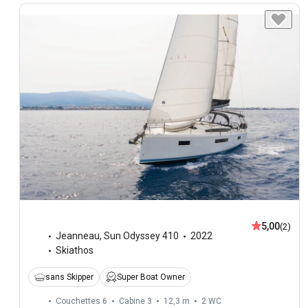
5,00
(2)
Jeanneau
,
Sun Odyssey 410
2022
Skiathos
sans Skipper
Super Boat Owner
Couchettes 6
Cabine 3
12,3 m
2
WC