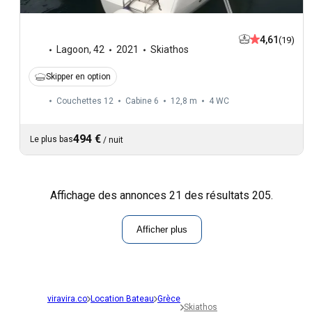
4,61
(19)
Lagoon
,
42
2021
Skiathos
Skipper en option
Couchettes 12
Cabine 6
12,8 m
4
WC
494 €
Le plus bas
/
nuit
Affichage des annonces 21 des résultats 205.
Afficher plus
viravira.co
Location Bateau
Grèce
Skiathos