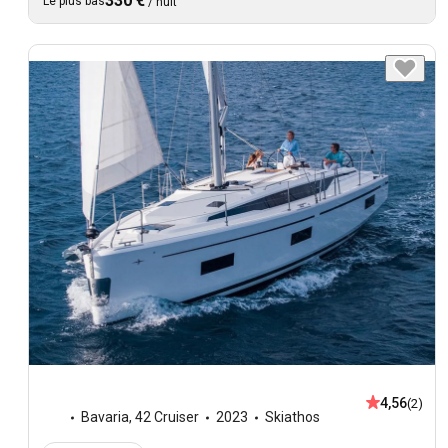
330 €
Le plus bas
/
nuit
4,56
(2)
Bavaria
,
42 Cruiser
2023
Skiathos