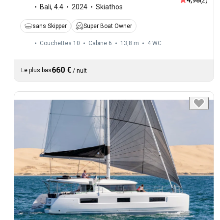
(2)
Bali
,
4.4
2024
Skiathos
sans Skipper
Super Boat Owner
Couchettes 10
Cabine 6
13,8 m
4
WC
660 €
Le plus bas
/
nuit