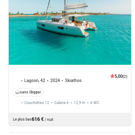
5,00
(2)
Lagoon
,
42
2024
Skiathos
sans Skipper
Couchettes 12
Cabine 6
12,9 m
6
WC
616 €
Le plus bas
/
nuit