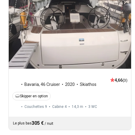
4,66
(3)
Bavaria
,
46 Cruiser
2020
Skiathos
Skipper en option
Couchettes 9
Cabine 4
14,3 m
3
WC
305 €
Le plus bas
/
nuit