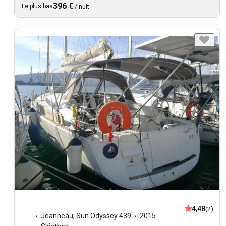
396 €
Le plus bas
/
nuit
4,48
(2)
Jeanneau
,
Sun Odyssey 439
2015