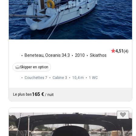
4,51
(4)
Beneteau
,
Oceanis 34.3
2010
Skiathos
Skipper en option
Couchettes 7
Cabine 3
10,4 m
1
WC
165 €
Le plus bas
/
nuit