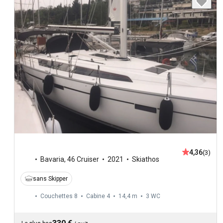
4,36
(3)
Bavaria
,
46 Cruiser
2021
Skiathos
sans Skipper
Couchettes 8
Cabine 4
14,4 m
3
WC