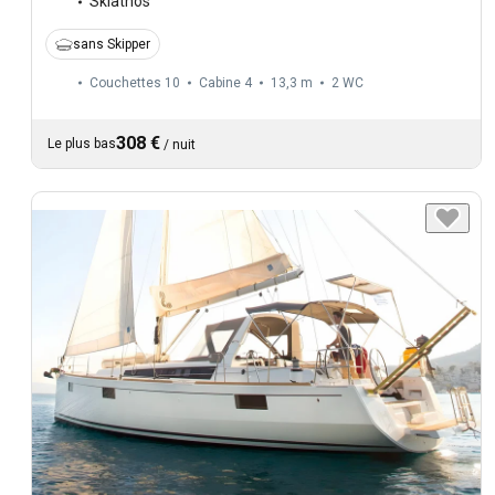
Skiathos
sans Skipper
Couchettes 10
Cabine 4
13,3 m
2
WC
308 €
Le plus bas
/
nuit