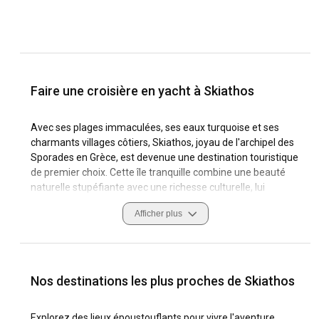
Faire une croisière en yacht à Skiathos
Avec ses plages immaculées, ses eaux turquoise et ses
charmants villages côtiers, Skiathos, joyau de l'archipel des
Sporades en Grèce, est devenue une destination touristique
de premier choix. Cette île tranquille combine une beauté
naturelle stupéfiante avec une richesse culturelle, lui
conférant un attrait irrésistible pour le voyageur averti. Fait
Afficher plus
intéressant, Skiathos n'est pas seulement magnifique sur
terre. Elle est tout aussi époustouflante depuis le point de
vue d'un voilier. Connu pour ses conditions de navigation
idéales, ses caractéristiques côtières pittoresques et ses
marinas de classe mondiale, le charter de yacht à Skiathos
Nos destinations les plus proches de Skiathos
a gagné en reconnaissance parmi les passionnés de
navigation. La culture de la voile ici est vibrante, encouragée
Explorez des lieux époustouflants pour vivre l'aventure