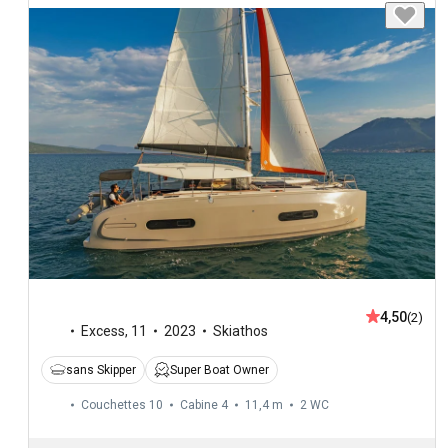
4,50
(2)
Excess
,
11
2023
Skiathos
sans Skipper
Super Boat Owner
Couchettes 10
Cabine 4
11,4 m
2
WC