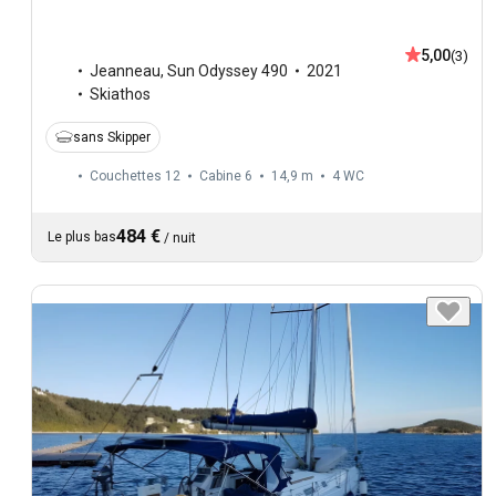
5,00
(3)
Jeanneau
,
Sun Odyssey 490
2021
Skiathos
sans Skipper
Couchettes 12
Cabine 6
14,9 m
4
WC
484 €
Le plus bas
/
nuit