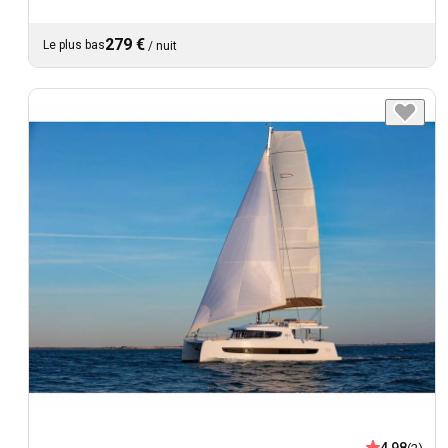
279 €
Le plus bas
/
nuit
4,98