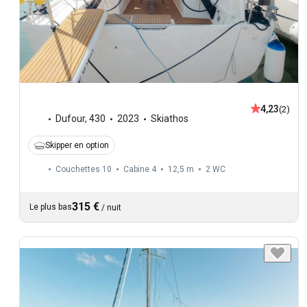
4,23
(2)
Dufour
,
430
2023
Skiathos
Skipper en option
Couchettes 10
Cabine 4
12,5 m
2
WC
315 €
Le plus bas
/
nuit