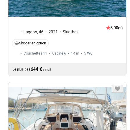
5,00
(2)
Lagoon
,
46
2021
Skiathos
Skipper en option
Couchettes 11
Cabine 6
14 m
5
WC
644 €
Le plus bas
/
nuit