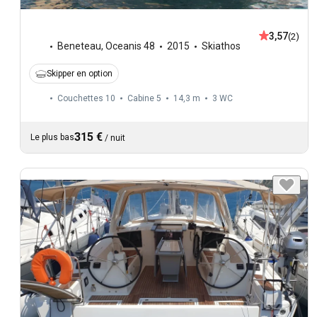
3,57
(2)
Beneteau
,
Oceanis 48
2015
Skiathos
Skipper en option
Couchettes 10
Cabine 5
14,3 m
3
WC
315 €
Le plus bas
/
nuit