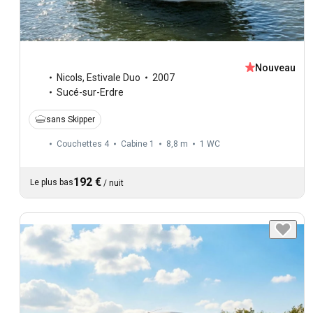
Nouveau
Nicols
,
Estivale Duo
2007
Sucé-sur-Erdre
sans Skipper
Couchettes 4
Cabine 1
8,8 m
1
WC
192 €
Le plus bas
/
nuit