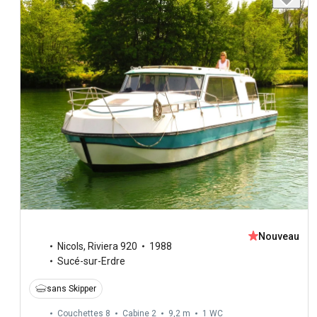
Nouveau
Nicols
,
Riviera 920
1988
Sucé-sur-Erdre
sans Skipper
Couchettes 8
Cabine 2
9,2 m
1
WC