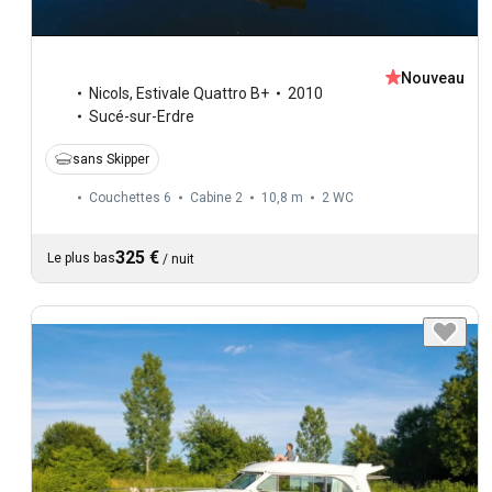
Nouveau
Nicols
,
Estivale Quattro B+
2010
Sucé-sur-Erdre
sans Skipper
Couchettes 6
Cabine 2
10,8 m
2
WC
325 €
Le plus bas
/
nuit