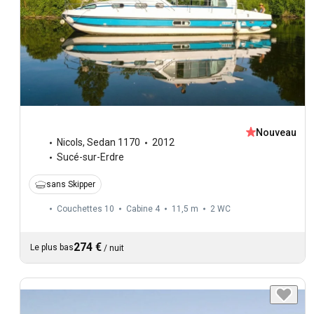
Nouveau
Nicols
,
Sedan 1170
2012
Sucé-sur-Erdre
sans Skipper
Couchettes 10
Cabine 4
11,5 m
2
WC
274 €
Le plus bas
/
nuit