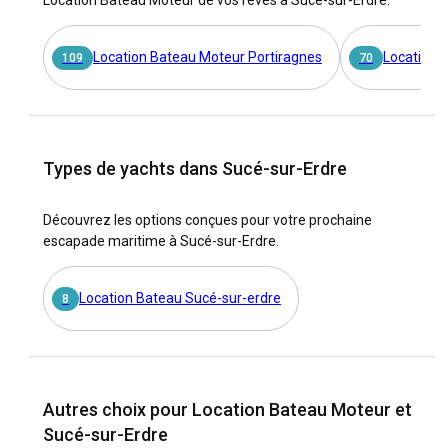
Location Bateau Moteur de vos rêves à Sucé-sur-Erdre.
Location Bateau Moteur Portiragnes
Location 
109
70
Types de yachts dans Sucé-sur-Erdre
Découvrez les options conçues pour votre prochaine
escapade maritime à Sucé-sur-Erdre.
Location Bateau Sucé-sur-erdre
8
Autres choix pour Location Bateau Moteur et
Sucé-sur-Erdre