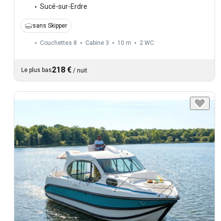
Sucé-sur-Erdre
sans Skipper
Couchettes 8
Cabine 3
10 m
2
WC
218 €
Le plus bas
/
nuit