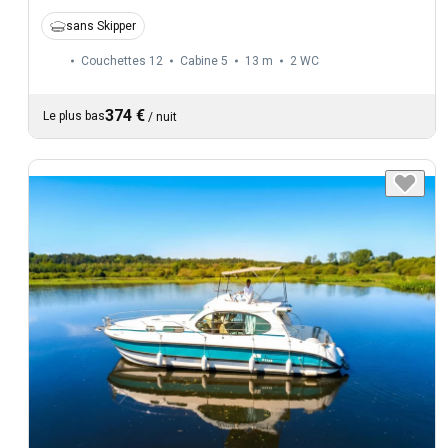
sans Skipper
Couchettes 12
Cabine 5
13 m
2
WC
374 €
Le plus bas
/
nuit