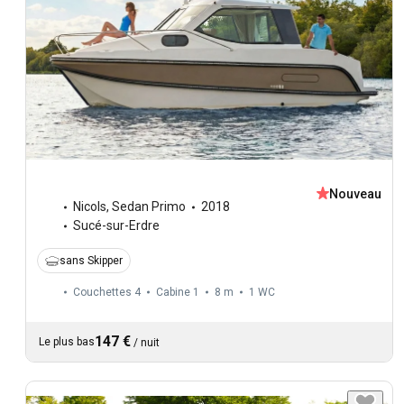
Nouveau
Nicols
,
Sedan Primo
2018
Sucé-sur-Erdre
sans Skipper
Couchettes 4
Cabine 1
8 m
1
WC
147 €
Le plus bas
/
nuit