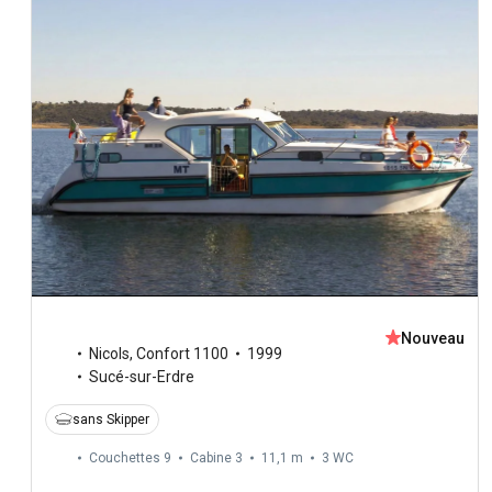
Nouveau
Nicols
,
Confort 1100
1999
Sucé-sur-Erdre
sans Skipper
Couchettes 9
Cabine 3
11,1 m
3
WC