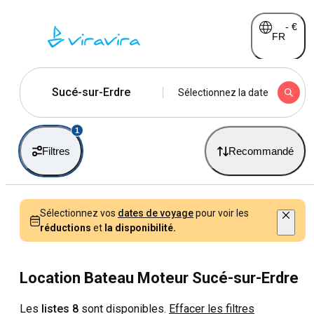
-
€
FR
Sucé-sur-Erdre
Sélectionnez la date
1
Filtres
Recommandé
Sélectionnez vos
dates de voyage
pour voir les
réductions
et
la disponibilité.
Location Bateau Moteur Sucé-sur-Erdre
Les
listes 8
sont disponibles.
Effacer les filtres