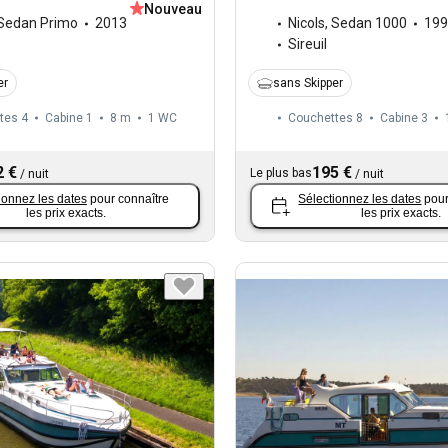
Nouveau
Sedan Primo
2013
Nicols
,
Sedan 1000
199
Sireuil
er
sans Skipper
tes 4
Cabine 1
8 m
1
WC
Couchettes 8
Cabine 3
2 €
195 €
Le plus bas
/
nuit
/
nuit
ionnez les dates
pour connaître
Sélectionnez les dates
pour
les prix exacts.
les prix exacts.