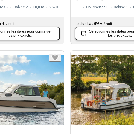
tes 6
Cabine 2
10,8 m
2
WC
Couchettes 3
Cabine 1
5 €
89 €
Le plus bas
/
nuit
/
nuit
ionnez les dates
pour connaître
Sélectionnez les dates
pour
les prix exacts.
les prix exacts.