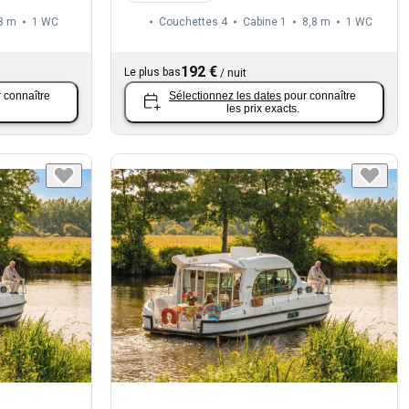
8 m
1
WC
Couchettes 4
Cabine 1
8,8 m
1
WC
192 €
Le plus bas
/
nuit
 connaître
Sélectionnez les dates
pour connaître
les prix exacts.