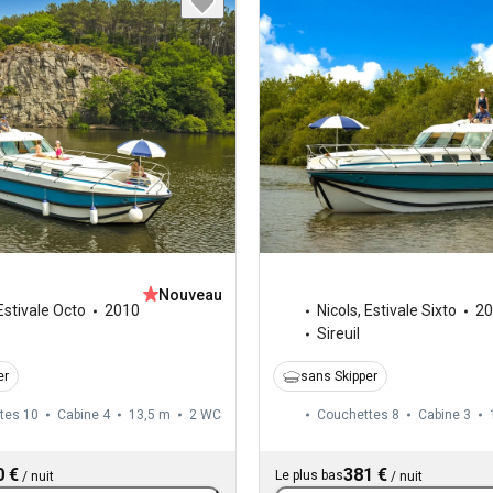
Nouveau
Estivale Octo
2010
Nicols
,
Estivale Sixto
20
Sireuil
er
sans Skipper
tes 10
Cabine 4
13,5 m
2
WC
Couchettes 8
Cabine 3
0 €
381 €
Le plus bas
/
nuit
/
nuit