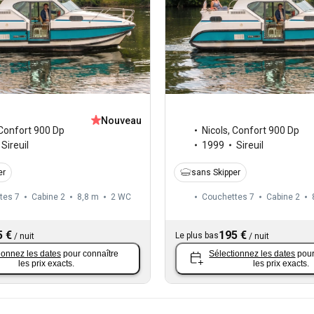
Nouveau
Confort 900 Dp
Nicols
,
Confort 900 Dp
Sireuil
1999
Sireuil
er
sans Skipper
tes 7
Cabine 2
8,8 m
2
WC
Couchettes 7
Cabine 2
5 €
195 €
Le plus bas
/
nuit
/
nuit
ionnez les dates
pour connaître
Sélectionnez les dates
pour
les prix exacts.
les prix exacts.