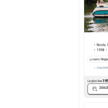
Nicols
,
1998
sans Skipp
Couchet
19
Le plus bas
Sélect