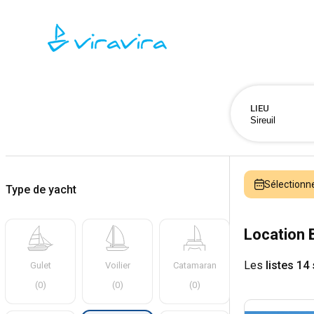
LIEU
Sélectionn
Type de yacht
Location 
Les
listes 14
Gulet
Voilier
Catamaran
(
0
)
(
0
)
(
0
)