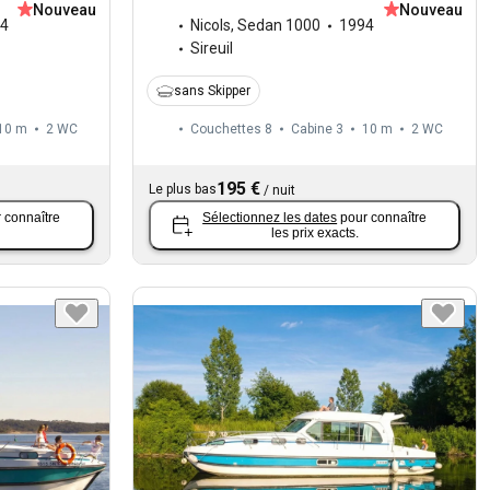
Nouveau
Nouveau
4
Nicols
,
Sedan 1000
1994
Sireuil
sans Skipper
10 m
2
WC
Couchettes 8
Cabine 3
10 m
2
WC
195 €
Le plus bas
/
nuit
 connaître
Sélectionnez les dates
pour connaître
les prix exacts.