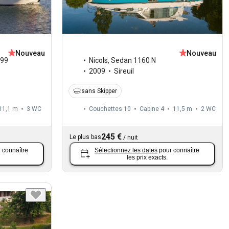
Nouveau
Nouveau
99
Nicols
,
Sedan 1160 N
2009
Sireuil
sans Skipper
11,1 m
3
WC
Couchettes 10
Cabine 4
11,5 m
2
WC
245 €
Le plus bas
/
nuit
 connaître
Sélectionnez les dates
pour connaître
les prix exacts.