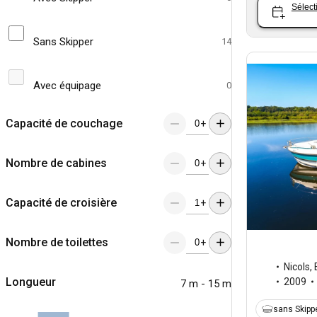
Sélect
Sans Skipper
14
Avec équipage
0
Capacité de couchage
+
Nombre de cabines
+
Capacité de croisière
+
Nombre de toilettes
+
Nicols
,
Longueur
2009
7 m - 15 m
sans Skipp