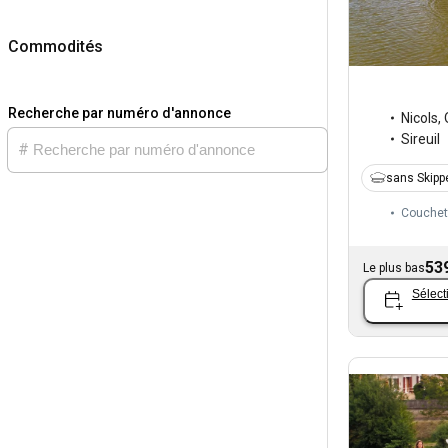
Commodités
Recherche par numéro d'annonce
Nicols
,
Sireuil
sans Skipp
Couchet
53
Le plus bas
Sélect