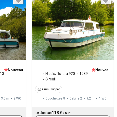
Nouveau
Nouveau
13
Nicols
,
Riviera 920
1989
Sireuil
sans Skipper
13,5 m
2
WC
Couchettes 8
Cabine 2
9,2 m
1
WC
118 €
Le plus bas
/
nuit