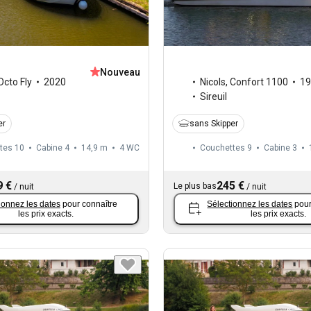
Nouveau
Octo Fly
2020
Nicols
,
Confort 1100
19
Sireuil
er
sans Skipper
tes 10
Cabine 4
14,9 m
4
WC
Couchettes 9
Cabine 3
9 €
245 €
Le plus bas
/
nuit
/
nuit
ionnez les dates
pour connaître
Sélectionnez les dates
pour
les prix exacts.
les prix exacts.