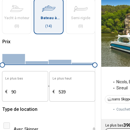
Yacht à moteur
Bateau à
Semi-rigide
moteur
(
0
)
(
14
)
(
0
)
Prix
Le plus bas
Le plus haut
Nicols
,
-
Sireuil
€
€
sans Skipp
Type de location
Couchet
39
Le plus bas
Avec Skipper
0