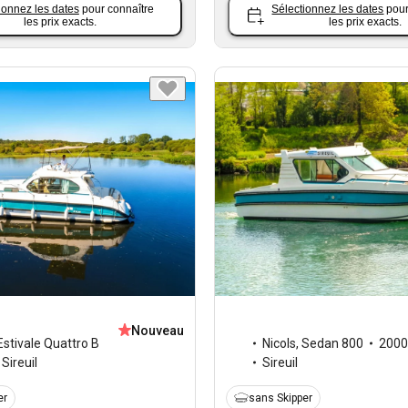
ionnez les dates
pour connaître
Sélectionnez les dates
pour
les prix exacts.
les prix exacts.
Nouveau
Estivale Quattro B
Nicols
,
Sedan 800
2000
Sireuil
Sireuil
er
sans Skipper