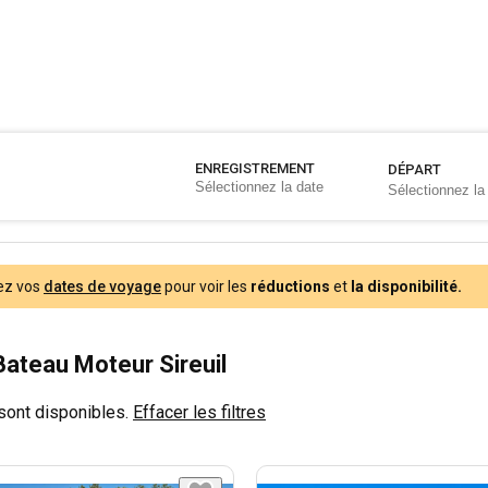
ENREGISTREMENT
DÉPART
ez vos
dates de voyage
pour voir les
réductions
et
la disponibilité.
Bateau Moteur Sireuil
sont disponibles.
Effacer les filtres