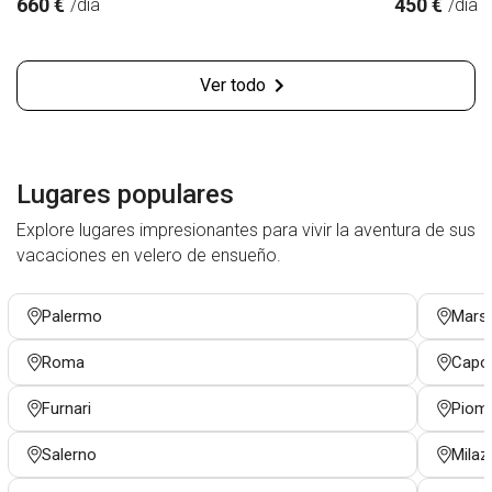
660 €
450 €
/día
/día
Ver todo
Lugares populares
Explore lugares impresionantes para vivir la aventura de sus
vacaciones en velero de ensueño.
Palermo
Marsa
Roma
Capo 
Furnari
Piom
Salerno
Milaz