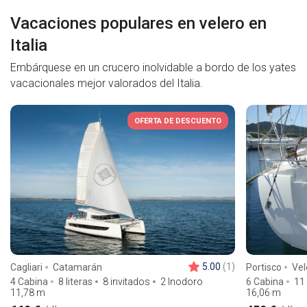
Vacaciones populares en velero en
Italia
Embárquese en un crucero inolvidable a bordo de los yates
vacacionales mejor valorados del Italia.
OFERTA DE DESCUENTO
5.00
(1)
Cagliari
Catamarán
Portisco
Vel
4 Cabina
8 literas
8 invitados
2 Inodoro
6 Cabina
11 
11,78
m
16,06
m