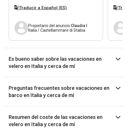
day holiday there. The marina is modern and
della dr
Traducir a Español (ES)
Tradu
nicely laid out, and having a good restaurant
cartogra
on site was convenient since Castellammare
importan
di Stabia is about a 25 to 30 minute walk
Propietario del anuncio:
Claudia I
away.
Italia / Castellammare di Stabia
I
Es bueno saber sobre las vacaciones en
velero en Italia y cerca de mí
Preguntas frecuentes sobre vacaciones en
barco en Italia y cerca de mí
Resumen del coste de las vacaciones en
velero en Italia y cerca de mí