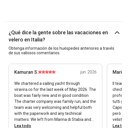
¿Qué dice la gente sobre las vacaciones en
velero en Italia?
Obtenga información de los huéspedes anteriores a través
de sus valiosos comentarios.
Kamuran S.
Maria a
jun. 2026
We chartered a sailing yacht through
Il team c
viravira.co for the last week of May 2026. The
check ou
boat was fairly new and in good condition.
professi
The charter company was family run, and the
tutti gli
team was very welcoming and helpful both
Capisco 
with the paperwork and any technical
però man
matters. We left from Marina di Stabia and
velista 
spent the first and last nights of our seven
possibil
Lea todo
Lea tod