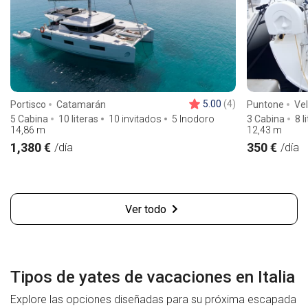
5.00
(4)
Portisco
Catamarán
Puntone
Ve
5 Cabina
10 literas
10 invitados
5 Inodoro
3 Cabina
8 l
14,86
m
12,43
m
1,380 €
350 €
/día
/día
Ver todo
Tipos de yates de vacaciones en Italia
Explore las opciones diseñadas para su próxima escapada