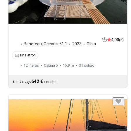
4,00
(2)
Beneteau
,
Oceanis 51.1
2023
Olbia
sin Patron
12 literas
Cabina 5
15,9 m
3
Inodoro
642 €
El más bajo
/
noche