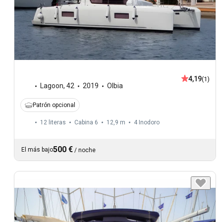
4,19
(1)
Lagoon
,
42
2019
Olbia
Patrón opcional
12 literas
Cabina 6
12,9 m
4
Inodoro
500 €
El más bajo
/
noche