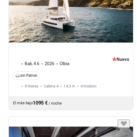
Nuevo
Bali
,
4.6
2026
Olbia
sin Patron
8 literas
Cabina 4
14,3 m
4
Inodoro
1095 €
El más bajo
/
noche