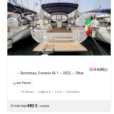
4,00
(2)
Beneteau
,
Oceanis 46.1
2022
Olbia
sin Patron
10 literas
Cabina 4
14 m
4
Inodoro
482 €
El más bajo
/
noche