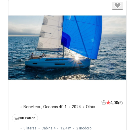
4,00
(2)
Beneteau
,
Oceanis 40.1
2024
Olbia
sin Patron
8 literas
Cabina 4
12,4 m
2
Inodoro