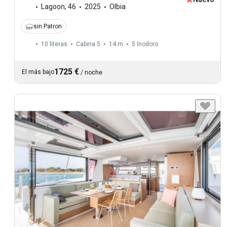
Lagoon
,
46
2025
Olbia
sin Patron
10 literas
Cabina 5
14 m
5
Inodoro
1725 €
El más bajo
/
noche