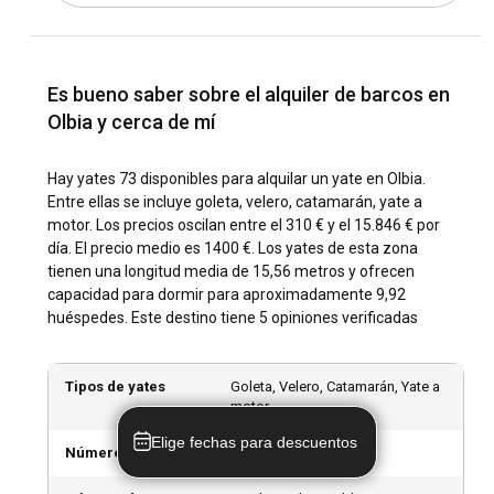
escénicas del noreste de Cerdeña, una de las áreas de
navegación más legendarias del Mediterráneo. Desde aquí,
los charters pueden zarpar hacia el Archipiélago de La
Maddalena, la Costa Esmeralda o Córcega. Puntos de
Es bueno saber sobre el alquiler de barcos en
interés notables incluyen Capo Coda Cavallo, San Teodoro y
Olbia y cerca de mí
Golfo Aranci. Cada uno de estos ofrece una experiencia de
navegación única llena de bahías hermosas, aguas
cristalinas y espectáculos encantadores esperando ser
Hay yates 73 disponibles para alquilar un yate en Olbia.
descubiertos.
Entre ellas se incluye goleta, velero, catamarán, yate a
motor. Los precios oscilan entre el 310 € y el 15.846 € por
¿Cuál es el mejor momento para alquilar un yate en
día. El precio medio es 1400 €. Los yates de esta zona
Olbia?
tienen una longitud media de 15,56 metros y ofrecen
capacidad para dormir para aproximadamente 9,92
Generalmente, el mejor momento para alquilar un yate en
huéspedes. Este destino tiene 5 opiniones verificadas
Olbia es entre abril y octubre. Las temporadas bajas (abril-
mayo y septiembre-octubre) suelen ofrecer un clima
excelente junto con menos multitudes. La temporada alta
Tipos de yates
Goleta, Velero, Catamarán, Yate a
generalmente viene con una gran cantidad de eventos y
motor
festivales, destacándose la Fiesta de San Simplicio, el
Elige fechas para descuentos
patrón de Olbia.
Número de yates
73 barcos disponibles