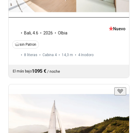
Nuevo
Bali
,
4.6
2026
Olbia
sin Patron
8 literas
Cabina 4
14,3 m
4
Inodoro
1095 €
El más bajo
/
noche