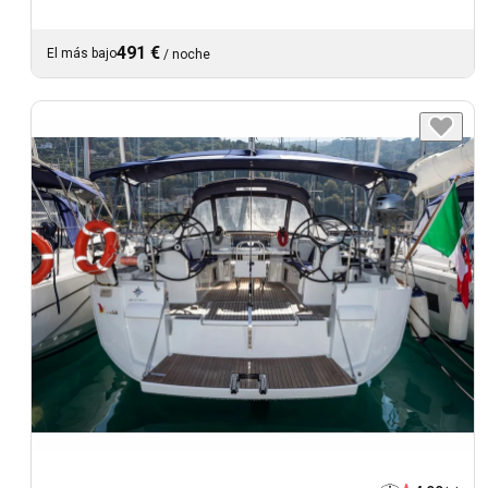
491 €
El más bajo
/
noche