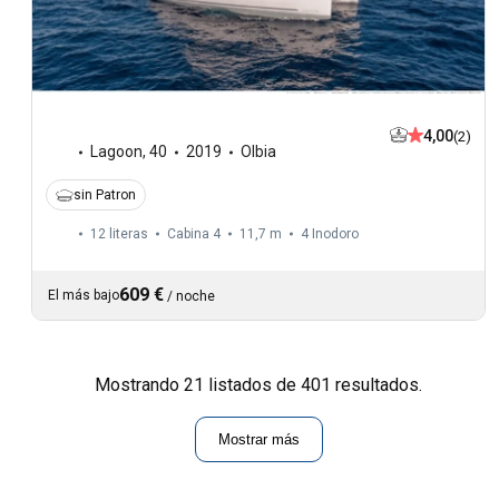
4,00
(2)
Lagoon
,
40
2019
Olbia
sin Patron
12 literas
Cabina 4
11,7 m
4
Inodoro
609 €
El más bajo
/
noche
Mostrando 21 listados de 401 resultados.
Mostrar más