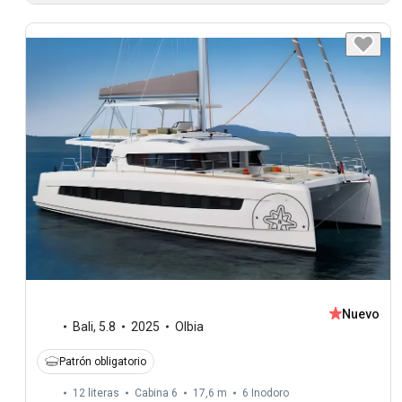
Nuevo
Bali
,
5.8
2025
Olbia
Patrón obligatorio
12 literas
Cabina 6
17,6 m
6
Inodoro