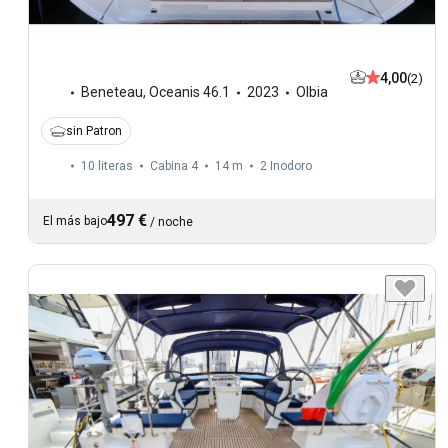
4,00
(2)
Beneteau
,
Oceanis 46.1
2023
Olbia
sin Patron
10 literas
Cabina 4
14 m
2
Inodoro
497 €
El más bajo
/
noche