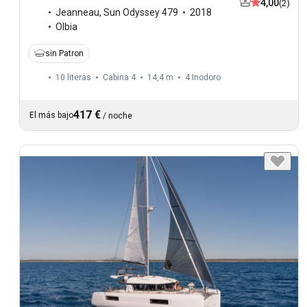
4,00
(2)
Jeanneau
,
Sun Odyssey 479
2018
Olbia
sin Patron
10 literas
Cabina 4
14,4 m
4
Inodoro
417 €
El más bajo
/
noche