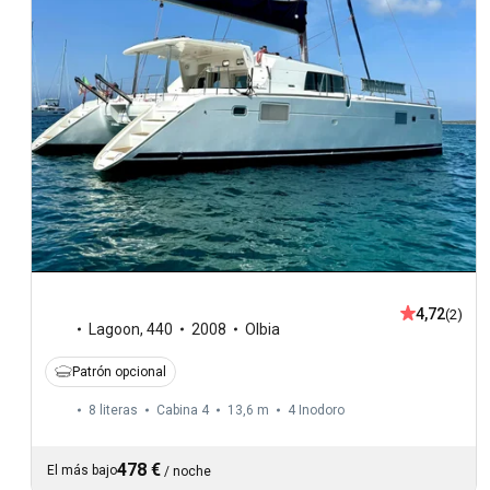
4,72
(2)
Lagoon
,
440
2008
Olbia
Patrón opcional
8 literas
Cabina 4
13,6 m
4
Inodoro
478 €
El más bajo
/
noche