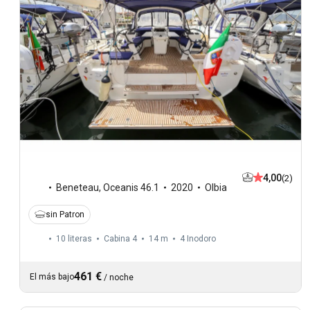
4,00
(2)
Beneteau
,
Oceanis 46.1
2020
Olbia
sin Patron
10 literas
Cabina 4
14 m
4
Inodoro
461 €
El más bajo
/
noche