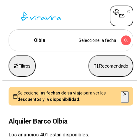
-
€
ES
Olbia
Seleccione la fecha
Filtros
Recomendado
Seleccione
las fechas de su viaje
para ver los
descuentos
y la
disponibilidad.
Alquiler Barco Olbia
Los
anuncios 401
están disponibles.