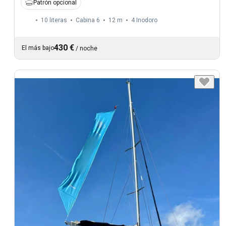
Patrón opcional
10 literas
Cabina 6
12 m
4
Inodoro
430 €
El más bajo
/
noche