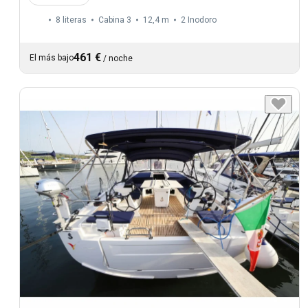
8 literas
Cabina 3
12,4 m
2
Inodoro
461 €
El más bajo
/
noche