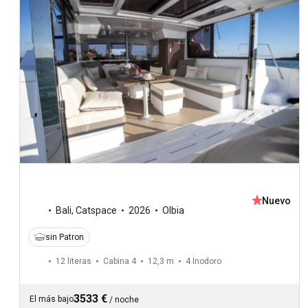
Nuevo
Bali
,
Catspace
2026
Olbia
sin Patron
12 literas
Cabina 4
12,3 m
4
Inodoro
3533 €
El más bajo
/
noche