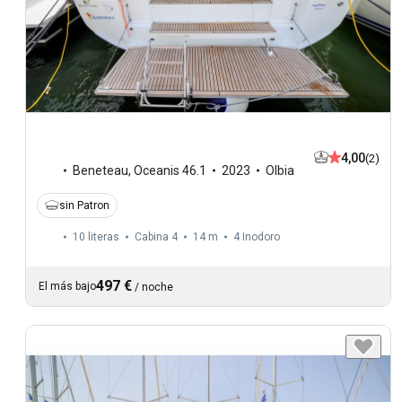
4,00
(2)
Beneteau
,
Oceanis 46.1
2023
Olbia
sin Patron
10 literas
Cabina 4
14 m
4
Inodoro
497 €
El más bajo
/
noche