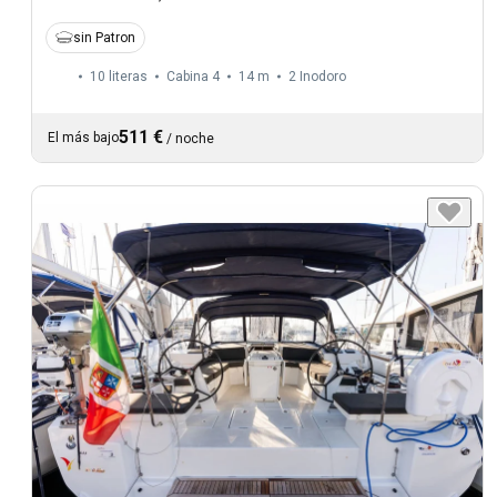
sin Patron
10 literas
Cabina 4
14 m
2
Inodoro
511 €
El más bajo
/
noche