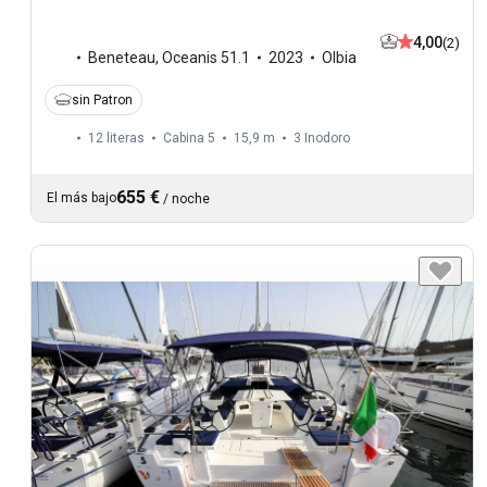
4,00
(2)
Beneteau
,
Oceanis 51.1
2023
Olbia
sin Patron
12 literas
Cabina 5
15,9 m
3
Inodoro
655 €
El más bajo
/
noche