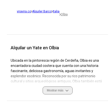
viravira.co
Alquiler Barco
Italia
Olbia
Alquilar un Yate en Olbia
Ubicada en la pintoresca región de Cerdeña, Olbia es una
encantadora ciudad costera que cuenta con una historia
fascinante, deliciosa gastronomía, aguas invitantes y
esplendor escénico. Reconocida por su rico patrimonio
cultural y sitios arqueológicos antiguos, Olbia también está
bendecida con una impresionante costa que la convierte en
Mostrar más
un destino popular para charters de yates y entusiastas de
la navegación. Los mares abiertos de la ciudad, los vientos
calmos y las increíbles playas brindan condiciones de
navegación perfectas. Marinas como la Marina di Olbia y