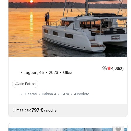
4,00
(2)
Lagoon
,
46
2023
Olbia
sin Patron
8 literas
Cabina 4
14 m
4
Inodoro
797 €
El más bajo
/
noche