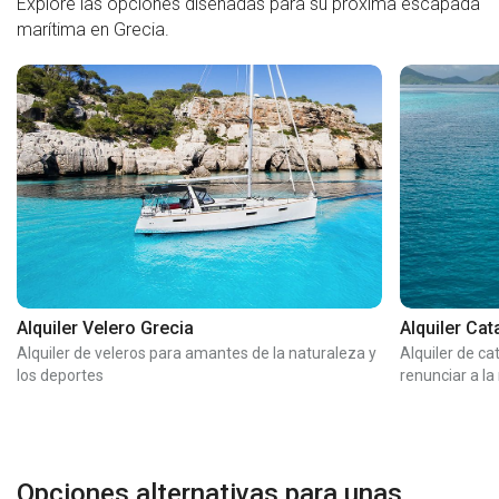
Explore las opciones diseñadas para su próxima escapada
marítima en Grecia.
Alquiler Velero Grecia
Alquiler Ca
Alquiler de veleros para amantes de la naturaleza y
Alquiler de c
los deportes
renunciar a l
Opciones alternativas para unas