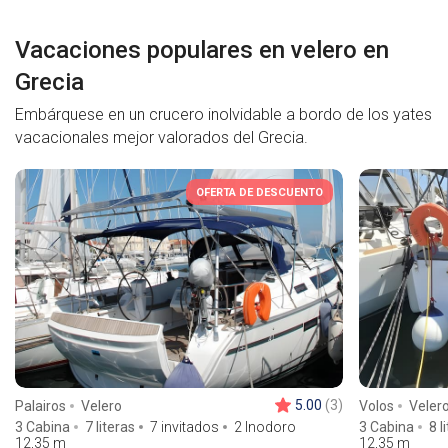
Vacaciones populares en velero en
Grecia
Embárquese en un crucero inolvidable a bordo de los yates
vacacionales mejor valorados del Grecia.
OFERTA DE DESCUENTO
5.00
(3)
Palairos
Velero
Volos
Veler
3 Cabina
7 literas
7 invitados
2 Inodoro
3 Cabina
8 l
12,35
m
12,35
m