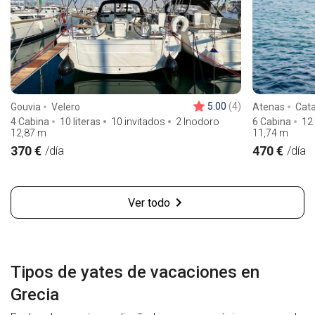
5.00
(4)
Gouvia
Velero
Atenas
Cat
4 Cabina
10 literas
10 invitados
2 Inodoro
6 Cabina
12 
12,87
m
11,74
m
370 €
470 €
/día
/día
Ver todo
Tipos de yates de vacaciones en
Grecia