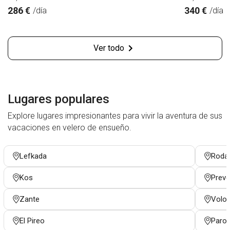
286 €
340 €
/día
/día
Ver todo
Lugares populares
Explore lugares impresionantes para vivir la aventura de sus
vacaciones en velero de ensueño.
Lefkada
Roda
Kos
Prev
Zante
Volo
El Pireo
Paro