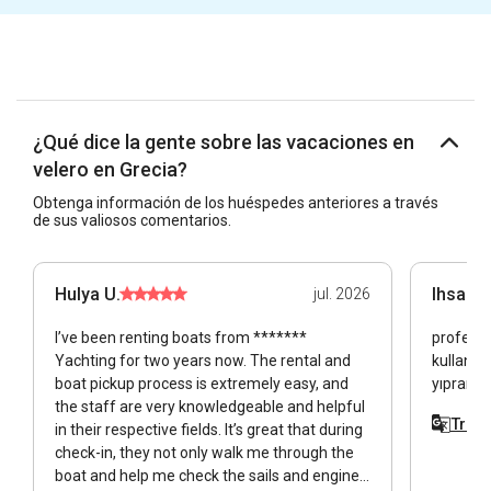
¿Qué dice la gente sobre las vacaciones en
velero en Grecia?
Obtenga información de los huéspedes anteriores a través
de sus valiosos comentarios.
Hulya U.
Ihsan c
jul. 2026
I’ve been renting boats from *******
profesyo
Yachting for two years now. The rental and
kullanılm
boat pickup process is extremely easy, and
yıpranmı
the staff are very knowledgeable and helpful
Tradu
in their respective fields. It’s great that during
check-in, they not only walk me through the
boat and help me check the sails and engine,