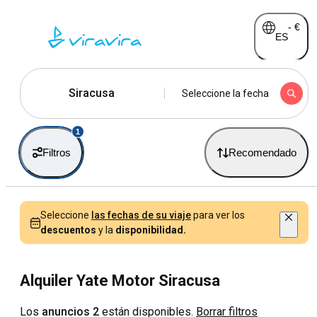
-
€
ES
Siracusa
Seleccione la fecha
1
Filtros
Recomendado
Seleccione
las fechas de su viaje
para ver los
descuentos
y la
disponibilidad.
Alquiler Yate Motor Siracusa
Los
anuncios 2
están disponibles.
Borrar filtros