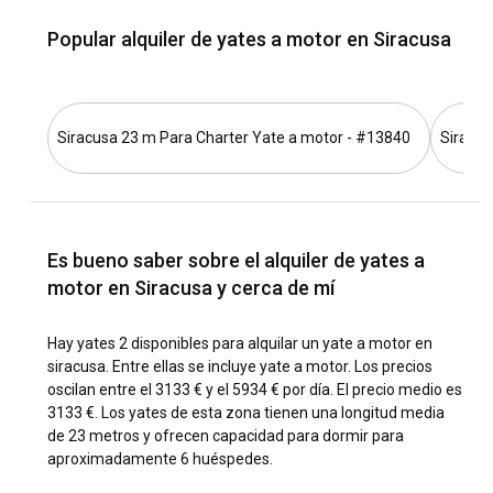
hermosos. Comienza tu viaje en el Porto Grande, navega
hacia el este hacia el Parque Marino de Plemmirio, famoso
Popular alquiler de yates a motor en Siracusa
por sus vibrantes arrecifes de coral, y luego dirígete hacia el
sur a la encantadora playa de Fontane Bianche. Quienes
busquen un poco de aventura pueden explorar el Mar
Jónico hacia las playas vírgenes de la Reserva Natural de
Siracusa 23 m Para Charter Yate a motor - #13840
Siracus
Vendicari.
¿Cuál es la mejor época para alquilar un yate a
motor en Siracusa?
Es bueno saber sobre el alquiler de yates a
La mejor época para el alquiler de yates a motor en
motor en Siracusa y cerca de mí
Siracusa es entre abril y octubre, cuando el clima es cálido,
las aguas están tranquilas y la ciudad está animada con
numerosos festivales culturales, incluyendo las Obras
Hay yates 2 disponibles para alquilar un yate a motor en
Clásicas en el Teatro Griego.
siracusa. Entre ellas se incluye yate a motor. Los precios
oscilan entre el 3133 € y el 5934 € por día. El precio medio es
3133 €. Los yates de esta zona tienen una longitud media
¿Cómo son las condiciones climáticas y de
de 23 metros y ofrecen capacidad para dormir para
navegación en Siracusa?
aproximadamente 6 huéspedes.
El clima en Siracusa es típicamente mediterráneo con