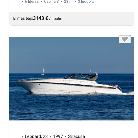
6 literas
Cabina 3
23 m
3
Inodoro
3143 €
El más bajo
/
noche
Leopard
,
23
1997
Siracusa