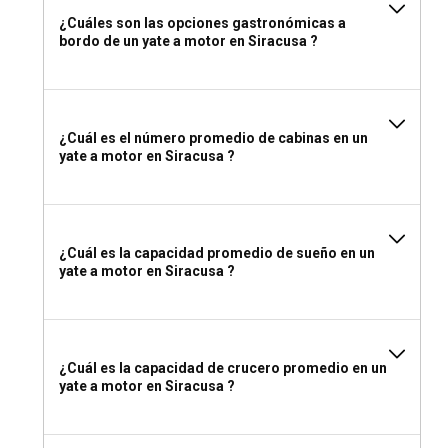
Si optas por un alquiler de yate a motor sin tripulación en
¿Cuáles son las opciones gastronómicas a
Siracusa, necesitarás una licencia marina válida reconocida
bordo de un yate a motor en Siracusa ?
por las autoridades italianas. Sin embargo, si alquilas un
yate con un patrón o una tripulación, no se necesita licencia.
¿Qué empacar para un alquiler de yate a motor en
¿Cuál es el número promedio de cabinas en un
Siracusa?
yate a motor en Siracusa ?
Lleva ropa ligera, un traje de baño, protector solar y
sombrero para el día, y abrigate con una chaqueta ligera
para las noches frescas. No olvides tu pasaporte, licencia (si
es necesaria) y cualquier medicamento personal, y por
¿Cuál es la capacidad promedio de sueño en un
supuesto, tu sentido de la aventura.
yate a motor en Siracusa ?
¿Cuál es la capacidad de crucero promedio en un
yate a motor en Siracusa ?