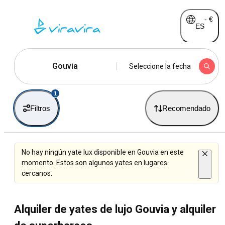
-
€
ES
Gouvia
Seleccione la fecha
1
Filtros
Recomendado
No hay ningún yate lux disponible en Gouvia en este
momento. Estos son algunos yates en lugares
cercanos.
Alquiler de yates de lujo Gouvia y alquiler