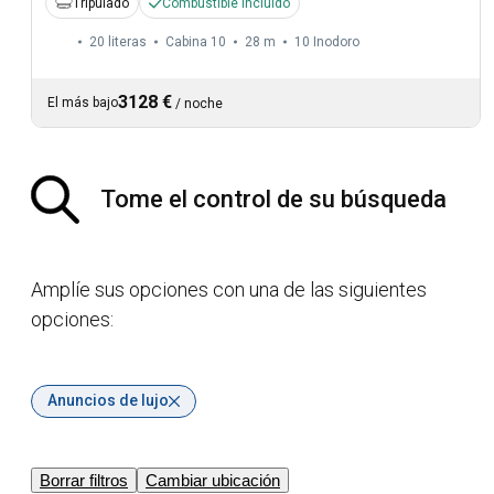
Tripulado
Combustible incluido
20 literas
Cabina 10
28 m
10
Inodoro
3128 €
El más bajo
/
noche
Tome el control de su búsqueda
Amplíe sus opciones con una de las siguientes
opciones:
Anuncios de lujo
Borrar filtros
Cambiar ubicación