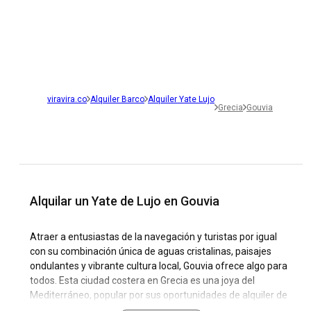
viravira.co
Alquiler Barco
Alquiler Yate Lujo
Grecia
Gouvia
Alquilar un Yate de Lujo en Gouvia
Atraer a entusiastas de la navegación y turistas por igual
con su combinación única de aguas cristalinas, paisajes
ondulantes y vibrante cultura local, Gouvia ofrece algo para
todos. Esta ciudad costera en Grecia es una joya del
Mediterráneo, popular por sus oportunidades de alquiler de
yates de lujo y super barcos.