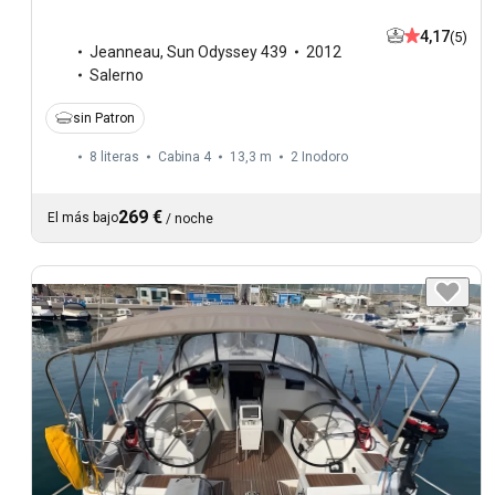
4,17
(5)
Jeanneau
,
Sun Odyssey 439
2012
Salerno
sin Patron
8 literas
Cabina 4
13,3 m
2
Inodoro
269 €
El más bajo
/
noche