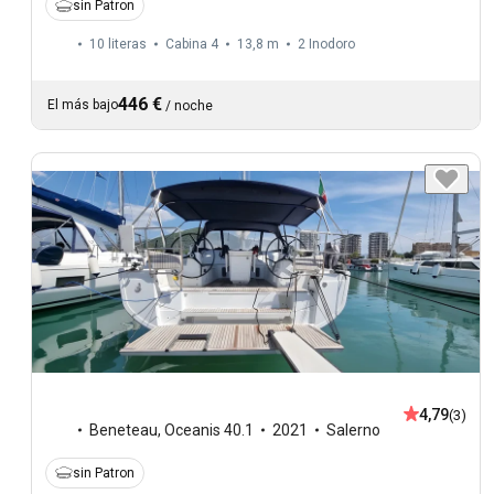
sin Patron
10 literas
Cabina 4
13,8 m
2
Inodoro
446 €
El más bajo
/
noche
4,79
(3)
Beneteau
,
Oceanis 40.1
2021
Salerno
sin Patron