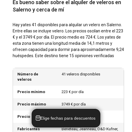
воскликнул: "Мама мия!" К счастью, все было
Es bueno saber sobre el alquiler de veleros en
застраховано, и расходы составили всего
Salerno es conocida por sus atracciones históricas como la
Salerno y cerca de mí
270+900. Без страховки сложно даже
Catedral de Salerno y sus playas impresionantes. Las almas
представить, сколько бы это стоило. Лодки, к
aventureras pueden disfrutar de deportes acuáticos,
Hay yates 41 disponibles para alquilar un velero en Salerno.
сожалению, оказались немного потрепанными, и
mientras que los entusiastas de la comida disfrutan de la
Entre ellas se incluye velero. Los precios oscilan entre el 223
за ними явно не следят должным образом.
auténtica cocina italiana en restaurantes locales y cafés al
€ y el 3749 € por día. El precio medio es 724 €. Los yates de
Наличие множества неисправностей, а также
aire libre.
esta zona tienen una longitud media de 14,1 metros y
чистота корабля оставляют желать лучшего.
ofrecen capacidad para dormir para aproximadamente 9,24
¿Cuáles son las mejores marinas y fondeaderos
huéspedes. Este destino tiene 15 opiniones verificadas
en Salerno?
El Puerto de Salerno es el mejor lugar para amarrar tu yate
Número de
41 veleros disponibles
de vela. Está bien equipado con instalaciones y servicios
veleros
modernos. Las amplias bahías a lo largo de la costa también
ofrecen lugares serenos para echar el ancla y disfrutar de la
Precio mínimo
223 € por día
belleza circundante.
Precio máximo
3749 € por día
¿Debería alquilar un velero en Salerno con o sin
Precio medio
724 € por día
patrón?
Elige fechas para descuentos
Alquilar un velero con un capitán en Salerno puede mejorar
Fabricantes
Beneteau, Jeanneau, D&D Kufner,