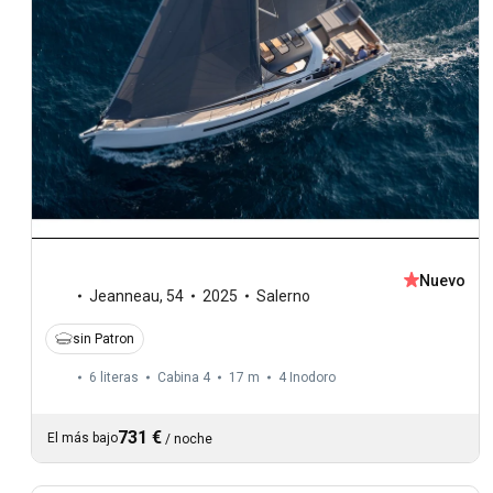
Nuevo
Jeanneau
,
54
2025
Salerno
sin Patron
6 literas
Cabina 4
17 m
4
Inodoro
731 €
El más bajo
/
noche