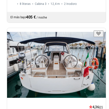
8 literas
Cabina 3
12,4 m
2
Inodoro
405 €
El más bajo
/
noche
4,36
(2)