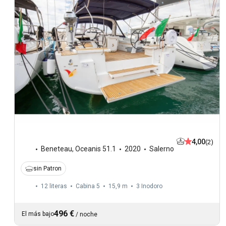
4,00
(2)
Beneteau
,
Oceanis 51.1
2020
Salerno
sin Patron
12 literas
Cabina 5
15,9 m
3
Inodoro
496 €
El más bajo
/
noche