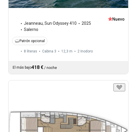
Nuevo
Jeanneau
,
Sun Odyssey 410
2025
Salerno
Patrón opcional
8 literas
Cabina 3
12,3 m
2
Inodoro
418 €
El más bajo
/
noche