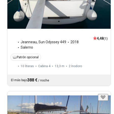
4,48
(1)
Jeanneau
,
Sun Odyssey 449
2018
Salerno
Patrón opcional
10 literas
Cabina 4
13,3 m
2
Inodoro
388 €
El más bajo
/
noche