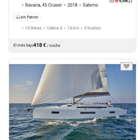
4,48
(2)
Bavaria
,
45 Cruiser
2018
Salerno
sin Patron
10 literas
Cabina 4
14,4 m
3
Inodoro
418 €
El más bajo
/
noche