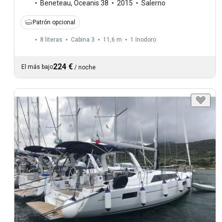
Beneteau
,
Oceanis 38
2015
Salerno
Patrón opcional
8 literas
Cabina 3
11,6 m
1
Inodoro
224 €
El más bajo
/
noche