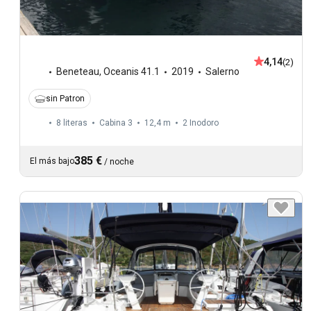
4,14
(2)
Beneteau
,
Oceanis 41.1
2019
Salerno
sin Patron
8 literas
Cabina 3
12,4 m
2
Inodoro
385 €
El más bajo
/
noche