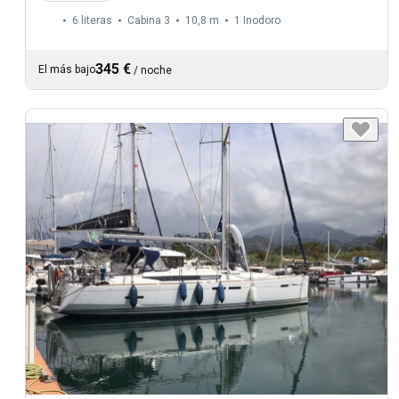
6 literas
Cabina 3
10,8 m
1
Inodoro
345 €
El más bajo
/
noche