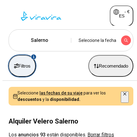
-
€
ES
Salerno
Seleccione la fecha
1
Filtros
Recomendado
Seleccione
las fechas de su viaje
para ver los
descuentos
y la
disponibilidad.
Alquiler Velero Salerno
Los
anuncios 93
están disponibles.
Borrar filtros