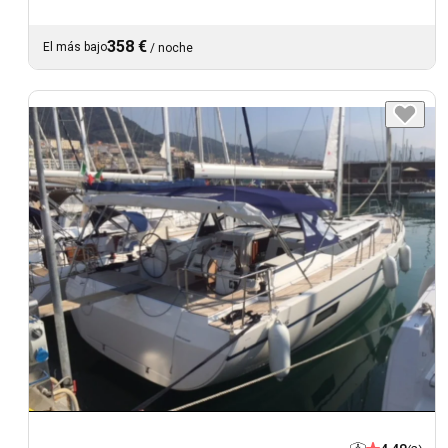
358 €
El más bajo
/
noche