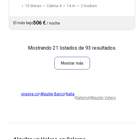
10 literas
Cabina 4
14 m
2
Inodoro
506 €
El más bajo
/
noche
Mostrando 21 listados de 93 resultados.
Mostrar más
viravira.co
Alquiler Barco
Italia
Salerno
Alquiler Velero