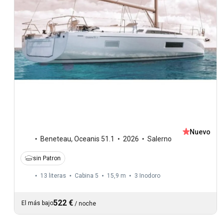
Nuevo
Beneteau
,
Oceanis 51.1
2026
Salerno
sin Patron
13 literas
Cabina 5
15,9 m
3
Inodoro
522 €
El más bajo
/
noche