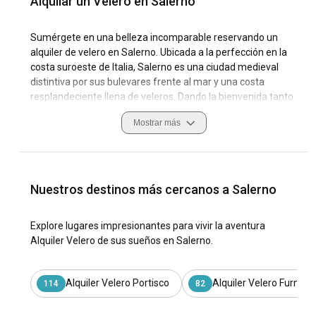
Alquilar un Velero en Salerno
Sumérgete en una belleza incomparable reservando un
alquiler de velero en Salerno. Ubicada a la perfección en la
costa suroeste de Italia, Salerno es una ciudad medieval
distintiva por sus bulevares frente al mar y una costa
resplandeciente llena de veleros. Dando la bienvenida tanto
a marineros principiantes como a maestros marinos, la
Mostrar más
ubicación de la ciudad en el mar Tirreno y su inconfundible
encanto italiano ofrecen una experiencia de alquiler de yate
de vela como ninguna otra. Ya sea que estés buscando
Alquileres de Veleros en Salerno o tratando de aumentar el
encanto con una estadía nocturna a bordo, traza un rumbo
Nuestros destinos más cercanos a Salerno
para crear recuerdos notables en esta ciudad costera.
Explore lugares impresionantes para vivir la aventura
Bendecida con veranos soleados e inviernos suaves,
Alquiler Velero de sus sueños en Salerno.
Salerno no solo es un punto turístico popular sino también
un destino de navegación querido. Las marinas bien
mantenidas, las costas impresionantes y las diversas
Alquiler Velero Portisco
Alquiler Velero Furnari
114
82
condiciones de navegación la convierten en un lugar
atractivo para alquilar un yate de vela. Además, la rica