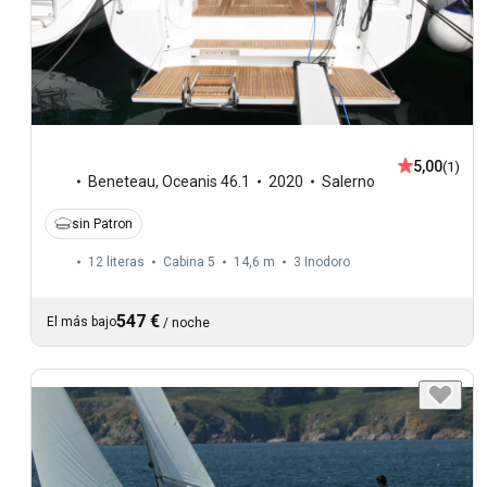
5,00
(1)
Beneteau
,
Oceanis 46.1
2020
Salerno
sin Patron
12 literas
Cabina 5
14,6 m
3
Inodoro
547 €
El más bajo
/
noche