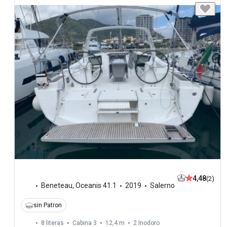
4,48
(2)
Beneteau
,
Oceanis 41.1
2019
Salerno
sin Patron
8 literas
Cabina 3
12,4 m
2
Inodoro