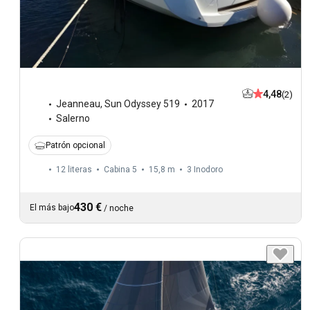
4,48
(2)
Jeanneau
,
Sun Odyssey 519
2017
Salerno
Patrón opcional
12 literas
Cabina 5
15,8 m
3
Inodoro
430 €
El más bajo
/
noche