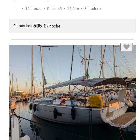
12 literas
Cabina 5
16,2 m
3
Inodoro
505 €
El más bajo
/
noche