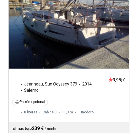
3,98
(1)
Jeanneau
,
Sun Odyssey 379
2014
Salerno
Patrón opcional
8 literas
Cabina 3
11,3 m
1
Inodoro
239 €
El más bajo
/
noche