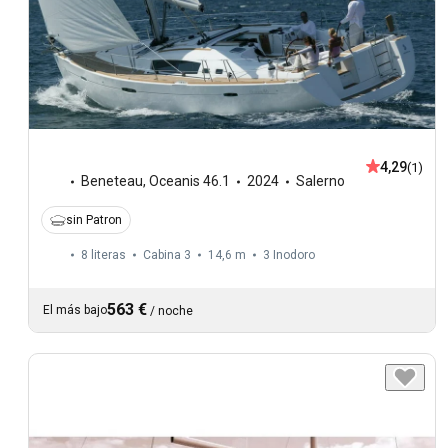
4,29
(1)
Beneteau
,
Oceanis 46.1
2024
Salerno
sin Patron
8 literas
Cabina 3
14,6 m
3
Inodoro
563 €
El más bajo
/
noche